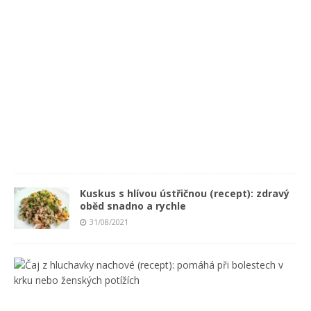
t
)
0
2
/
0
9
/
2
0
2
1
Kuskus s hlívou ústřičnou (recept): zdravý
oběd snadno a rychle
31/08/2021
Č
a
j
z