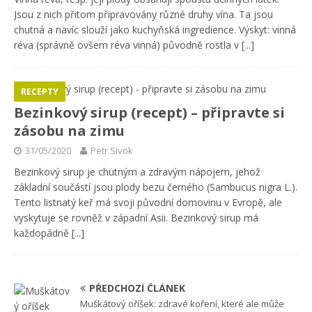
Jsou z nich přitom připravovány různé druhy vína. Ta jsou
chutná a navíc slouží jako kuchyňská ingredience. Výskyt: vinná
réva (správně ovšem réva vinná) původně rostla v
[...]
RECEPTY
Bezinkový sirup (recept) – připravte si
zásobu na zimu
31/05/2020
Petr Sivok
Bezinkový sirup je chutným a zdravým nápojem, jehož
základní součástí jsou plody bezu černého (Sambucus nigra L.).
Tento listnatý keř má svoji původní domovinu v Evropě, ale
vyskytuje se rovněž v západní Asii. Bezinkový sirup má
každopádně
[...]
PŘEDCHOZÍ ČLÁNEK
Muškátový oříšek: zdravé koření, které ale může