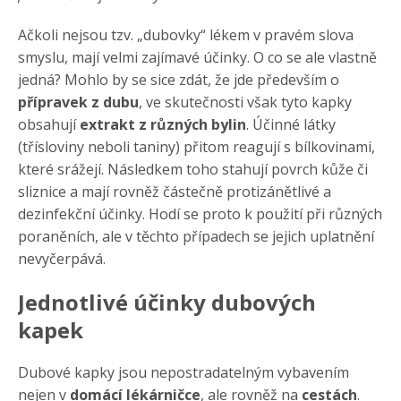
Ačkoli nejsou tzv. „dubovky“ lékem v pravém slova
smyslu, mají velmi zajímavé účinky. O co se ale vlastně
jedná? Mohlo by se sice zdát, že jde především o
přípravek z dubu
, ve skutečnosti však tyto kapky
obsahují
extrakt z různých bylin
. Účinné látky
(třísloviny neboli taniny) přitom reagují s bílkovinami,
které srážejí. Následkem toho stahují povrch kůže či
sliznice a mají rovněž částečně protizánětlivé a
dezinfekční účinky. Hodí se proto k použití při různých
poraněních, ale v těchto případech se jejich uplatnění
nevyčerpává.
Jednotlivé účinky dubových
kapek
Dubové kapky jsou nepostradatelným vybavením
nejen v
domácí lékárničce
, ale rovněž na
cestách
.