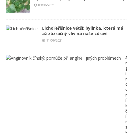
09/06/2021
Lichořeřišnice větší: bylinka, která má
až zázračný vliv na naše zdraví
11/06/2021
A
n
g
í
n
o
v
n
í
k
č
í
n
s
k