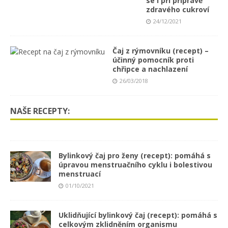
se i při přípravě
zdravého cukroví
24/12/2021
Čaj z rýmovníku (recept) –
účinný pomocník proti
chřipce a nachlazení
26/03/2018
NAŠE RECEPTY:
Bylinkový čaj pro ženy (recept): pomáhá s
úpravou menstruačního cyklu i bolestivou
menstruací
01/10/2021
Uklidňující bylinkový čaj (recept): pomáhá s
celkovým zklidněním organismu