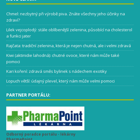
Chmel: nezbytný při výrobě piva. Znáte všechny jeho účinky na
zdraví?
Lilek vejcoplodý: stále oblíbenější zelenina, působící na cholesterol
a funkci jater
Rajčata: tradiční zelenina, která je nejen chutná, ale i velmi zdravá
Kiwi (aktinidie lahodná): chutné ovoce, které nám může také
pomoci
Kari koření: zdravá směs bylinek s nádechem exotiky
Lopuch větší: údajný plevel, který nám může velmi pomoci
PARTNER PORTÁLU:
Odborný poradce portálu - lékárny
PharmaPoint