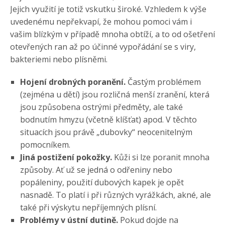
Jejich využití je totiž vskutku široké. Vzhledem k výše
uvedenému nepřekvapí, že mohou pomoci vám i
vašim blízkým v případě mnoha obtíží, a to od ošetření
otevřených ran až po účinné vypořádání se s viry,
bakteriemi nebo plísněmi.
Hojení drobných poranění.
Častým problémem
(zejména u dětí) jsou rozličná menší zranění, která
jsou způsobena ostrými předměty, ale také
bodnutím hmyzu (včetně klíšťat) apod. V těchto
situacích jsou právě „dubovky“ neocenitelným
pomocníkem.
Jiná postižení pokožky.
Kůži si lze poranit mnoha
způsoby. Ať už se jedná o odřeniny nebo
popáleniny, použití dubových kapek je opět
nasnadě. To platí i při různých vyrážkách, akné, ale
také při výskytu nepříjemných plísní.
Problémy v ústní dutině.
Pokud dojde na