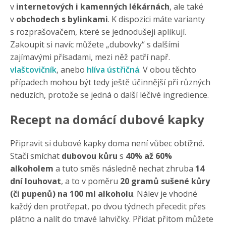
v
internetových i kamenných lékárnách
, ale také
v
obchodech s bylinkami
. K dispozici máte varianty
s rozprašovačem, které se jednodušeji aplikují.
Zakoupit si navíc můžete „dubovky“ s dalšími
zajímavými přísadami, mezi něž patří např.
vlaštovičník
, anebo
hlíva ústřičná
. V obou těchto
případech mohou být tedy ještě účinnější při různých
neduzích, protože se jedná o další léčivé ingredience.
Recept na domácí dubové kapky
Připravit si dubové kapky doma není vůbec obtížné.
Stačí smíchat
dubovou kůru
s
40% až 60%
alkoholem
a tuto směs následně nechat zhruba
14
dní louhovat
, a to v poměru
20 gramů sušené kůry
(či pupenů) na 100 ml alkoholu
. Nálev je vhodné
každý den protřepat, po dvou týdnech přecedit přes
plátno a nalít do tmavé lahvičky. Přidat přitom můžete