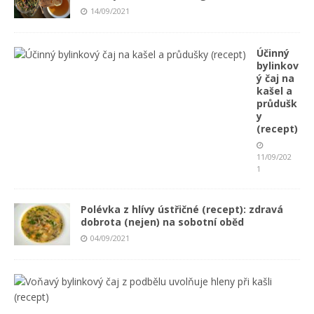
14/09/2021
Účinný
bylinkov
ý čaj na
kašel a
průdušk
y
(recept)
11/09/202
1
Polévka z hlívy ústřičné (recept): zdravá
dobrota (nejen) na sobotní oběd
04/09/2021
V
o
ň