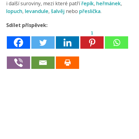
i další suroviny, mezi které patří
řepík
,
heřmánek
,
lopuch
,
levandule
,
šalvěj
nebo
přeslička
.
Sdílet příspěvek:
1