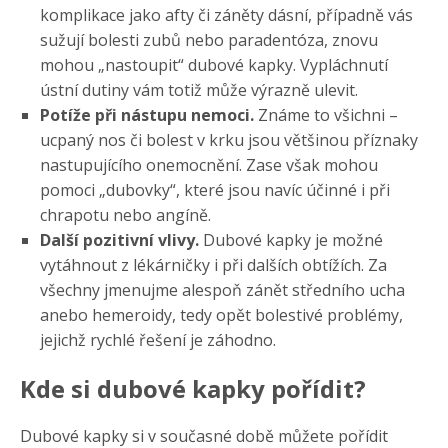
komplikace jako afty či záněty dásní, případně vás
sužují bolesti zubů nebo paradentóza, znovu
mohou „nastoupit“ dubové kapky. Vypláchnutí
ústní dutiny vám totiž může výrazně ulevit.
Potíže při nástupu nemoci.
Známe to všichni –
ucpaný nos či bolest v krku jsou většinou příznaky
nastupujícího onemocnění. Zase však mohou
pomoci „dubovky“, které jsou navíc účinné i při
chrapotu nebo angíně.
Další pozitivní vlivy.
Dubové kapky je možné
vytáhnout z lékárničky i při dalších obtížích. Za
všechny jmenujme alespoň zánět středního ucha
anebo hemeroidy, tedy opět bolestivé problémy,
jejichž rychlé řešení je záhodno.
Kde si dubové kapky pořídit?
Dubové kapky si v současné době můžete pořídit