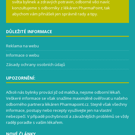
světa bylinek a zdravých potravin, odborné věci navíc
konzultujeme s odborníky z lékáren PharmaPoint, tak
abychom vám přinášeli jen správně rady a tipy.
DŮLEŽITÉ INFORMACE
Reklama na webu
Informace o webu
Zásady ochrany osobních údajů
UPOZORNĚNÍ:
Ačkoli nás bylinky provází již od malička, nejsme odborní lékaři.
Veškeré informace se však snažíme maximálně ověřovat u našeho
odborného partnera lékáren Pharmapoint.cz. Stejně však všechny
informace, postupy nebo recepty využívejte jen na vlastní
nebezpečí. V případě pochybností a závažnějších problémů se vždy
raději poraďte s vaším lékařem.
NOVÉ ČLÁNKY