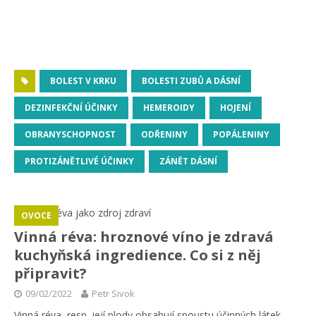
BOLEST V KRKU
BOLESTI ZUBŮ A DÁSNÍ
DEZINFEKČNÍ ÚČINKY
HEMEROIDY
HOJENÍ
OBRANYSCHOPNOST
ODŘENINY
POPÁLENINY
PROTIZÁNĚTLIVÉ ÚČINKY
ZÁNĚT DÁSNÍ
OVOCE
Vinná réva: hroznové víno je zdravá
kuchyňská ingredience. Co si z něj
připravit?
09/02/2022
Petr Sivok
Vinná réva, resp. její plody obsahují spoustu účinných látek.