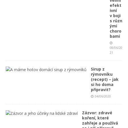
velmi
efekt
ivní
v boji
s různ
ými
choro
bami
08/06/20
21
Sirup z
rýmovníku
(recept) – jak
si ho doma
připravit?
04/06/2020
Zázvor: zdravé
koření, které
zahřeje a používá