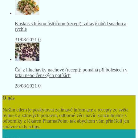
Kuskus s hlívou ústřičnou (recept): zdravý oběd snadno a
rychle
31/08/2021
0
Čaj z hluchavky nachové (recept): pomáhá při bolestech v
krku nebo ženských potížích
28/08/2021
0
O nás
Naším cílem je poskytovat zajímavé informace a recepty ze světa
bylinek a zdravých potravin, odborné věci navíc konzultujeme s
odborníky z lékáren PharmaPoint, tak abychom vám přinášeli jen
správně rady a tipy.