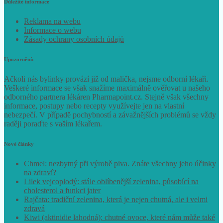
Důležité informace
Reklama na webu
Informace o webu
Zásady ochrany osobních údajů
Upozornění:
Ačkoli nás bylinky provází již od malička, nejsme odborní lékaři.
Veškeré informace se však snažíme maximálně ověřovat u našeho
odborného partnera lékáren Pharmapoint.cz. Stejně však všechny
informace, postupy nebo recepty využívejte jen na vlastní
nebezpečí. V případě pochybností a závažnějších problémů se vždy
raději poraďte s vaším lékařem.
Nové články
Chmel: nezbytný při výrobě piva. Znáte všechny jeho účinky
na zdraví?
Lilek vejcoplodý: stále oblíbenější zelenina, působící na
cholesterol a funkci jater
Rajčata: tradiční zelenina, která je nejen chutná, ale i velmi
zdravá
Kiwi (aktinidie lahodná): chutné ovoce, které nám může také