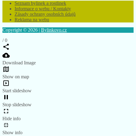
Seznam bylinek a rostlinek
Informace o webu / Kontakty
Zásady ochrany osobních údajů
Reklama na webu
Copyright © 2026 |
Bylinkovo.cz
/
0
Download Image
Show on map
Start slideshow
Stop slideshow
Hide info
Show info