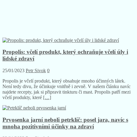
Propolis: včelí produkt, který ochraňuje včelí úly i
lidské zdraví
25/01/2023
Petr Sivok
0
Propolis je včelí produkt, který obsahuje mnoho účinných látek.
Není tedy divu, že účinkuje vnitřně i zevně. V našem článku navíc
najdete recepty, jak si připravit tinkturu či mast. Propolis patří mezi
včelí produkty, které
[…]
Prvosenka jarní neboli petrklíč: posel jara, navíc s
mnoha pozitivními účinky na zdraví