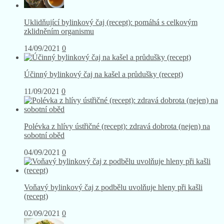
Uklidňující bylinkový čaj (recept): pomáhá s celkovým
zklidněním organismu
14/09/2021
0
Účinný bylinkový čaj na kašel a průdušky (recept)
11/09/2021
0
Polévka z hlívy ústřičné (recept): zdravá dobrota (nejen) na
sobotní oběd
04/09/2021
0
Voňavý bylinkový čaj z podbělu uvolňuje hleny při kašli
(recept)
02/09/2021
0