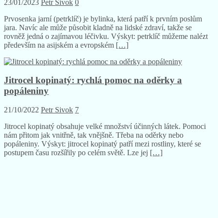
23/01/2023
Petr Sivok
0
Prvosenka jarní (petrklíč) je bylinka, která patří k prvním poslům
jara. Navíc ale může působit kladně na lidské zdraví, takže se
rovněž jedná o zajímavou léčivku. Výskyt: petrklíč můžeme nalézt
především na asijském a evropském
[…]
Jitrocel kopinatý: rychlá pomoc na oděrky a
popáleniny
21/10/2022
Petr Sivok
7
Jitrocel kopinatý obsahuje velké množství účinných látek. Pomoci
nám přitom jak vnitřně, tak vnějšně. Třeba na oděrky nebo
popáleniny. Výskyt: jitrocel kopinatý patří mezi rostliny, které se
postupem času rozšířily po celém světě. Lze jej
[…]