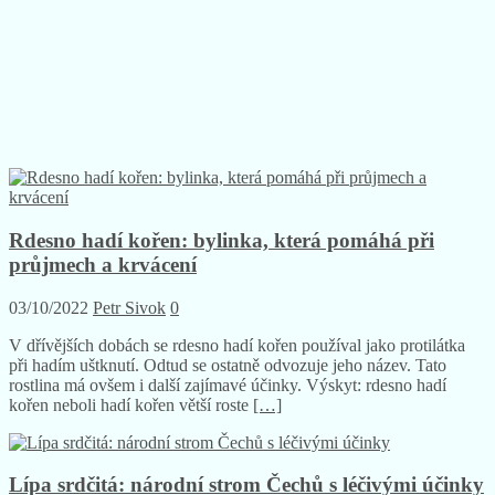
Rdesno hadí kořen: bylinka, která pomáhá při
průjmech a krvácení
03/10/2022
Petr Sivok
0
V dřívějších dobách se rdesno hadí kořen používal jako protilátka
při hadím uštknutí. Odtud se ostatně odvozuje jeho název. Tato
rostlina má ovšem i další zajímavé účinky. Výskyt: rdesno hadí
kořen neboli hadí kořen větší roste
[…]
Lípa srdčitá: národní strom Čechů s léčivými účinky