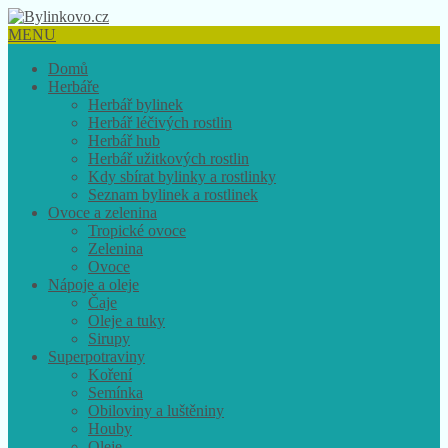
MENU
Domů
Herbáře
Herbář bylinek
Herbář léčivých rostlin
Herbář hub
Herbář užitkových rostlin
Kdy sbírat bylinky a rostlinky
Seznam bylinek a rostlinek
Ovoce a zelenina
Tropické ovoce
Zelenina
Ovoce
Nápoje a oleje
Čaje
Oleje a tuky
Sirupy
Superpotraviny
Koření
Semínka
Obiloviny a luštěniny
Houby
Oleje