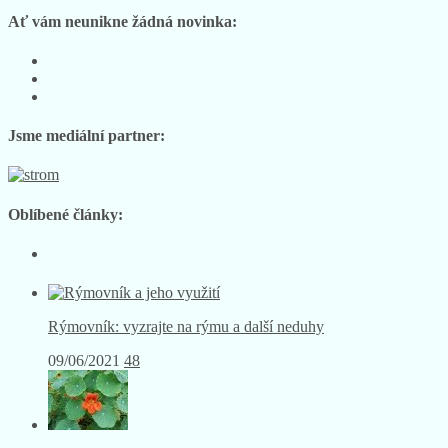
Ať vám neunikne žádná novinka:
Sledujte
nás
Sledujte
na
nás
Sledujte
Facebooku
na
nás
Instagramu
na
Jsme mediální partner:
YouTube
Oblíbené články:
Rýmovník: vyzrajte na rýmu a další neduhy
09/06/2021
48