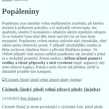
Popáleniny
Popáleniny jsou mnohdy velmi nepříjemným zraněním, při kterém
dochází k poškození pokožky, a to nejčastěji vlivem tepla, tzn.
opařením, ohněm či kontaktem s nějakým silným tepelným zdrojem.
To se bohužel často týká dětí, které umí být čas od času dosti
neopatrné. Popáleniny ovšem mohou způsobit také chemikálie, silné
záření anebo elektrický proud. V případě závažnějšího zranění je
třeba zachovat chladnou hlavu a přivolat lékařskou pomoc. Ve
většině případů však nejsou naštěstí popáleniny tak závažné a jedná
se o drobnější poranění. Potom mohou s
léčbou účinně pomoci i
rostliny a různé přípravky z nich vyrobené
(např. arganový olej
nebo dubové kapky). Pokud o nich chcete mít přehled, určitě si
důkladně projděte tuto kategorii.
Cicimek čínský plodí velmi zdravé plody (jujuba)
13/10/2023
Petr Jiránek
0
Cicimek čínský je strom pocházející z východní Asie, jehož plody