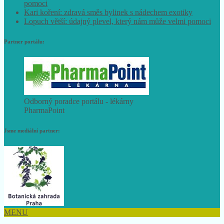
pomoci
Kari koření: zdravá směs bylinek s nádechem exotiky
Lopuch větší: údajný plevel, který nám může velmi pomoci
Partner portálu:
Odborný poradce portálu - lékárny
PharmaPoint
Jsme mediální partner:
MENU