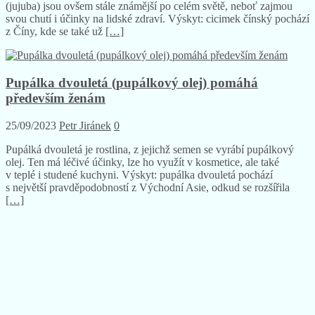
(jujuba) jsou ovšem stále známější po celém světě, neboť zajmou
svou chutí i účinky na lidské zdraví. Výskyt: cicimek čínský pochází
z Číny, kde se také už
[…]
Pupálka dvouletá (pupálkový olej) pomáhá
především ženám
25/09/2023
Petr Jiránek
0
Pupálká dvouletá je rostlina, z jejichž semen se vyrábí pupálkový
olej. Ten má léčivé účinky, lze ho využít v kosmetice, ale také
v teplé i studené kuchyni. Výskyt: pupálka dvouletá pochází
s největší pravděpodobností z Východní Asie, odkud se rozšířila
[…]