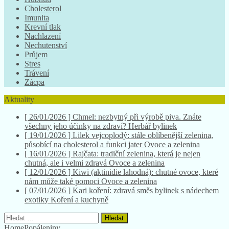
Cholesterol
Imunita
Krevní tlak
Nachlazení
Nechutenství
Průjem
Stres
Trávení
Zácpa
Aktuality
[ 26/01/2026 ]
Chmel: nezbytný při výrobě piva. Znáte
všechny jeho účinky na zdraví?
Herbář bylinek
[ 19/01/2026 ]
Lilek vejcoplodý: stále oblíbenější zelenina,
působící na cholesterol a funkci jater
Ovoce a zelenina
[ 16/01/2026 ]
Rajčata: tradiční zelenina, která je nejen
chutná, ale i velmi zdravá
Ovoce a zelenina
[ 12/01/2026 ]
Kiwi (aktinidie lahodná): chutné ovoce, které
nám může také pomoci
Ovoce a zelenina
[ 07/01/2026 ]
Kari koření: zdravá směs bylinek s nádechem
exotiky
Koření a kuchyně
Vyhledávání
Home
Popáleniny