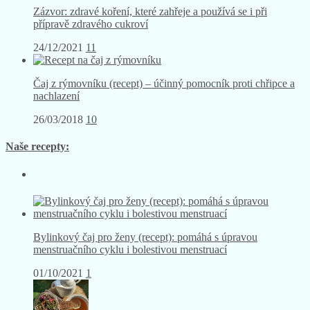
Zázvor: zdravé koření, které zahřeje a používá se i při
přípravě zdravého cukroví
24/12/2021
11
Čaj z rýmovníku (recept) – účinný pomocník proti chřipce a
nachlazení
26/03/2018
10
Naše recepty:
Bylinkový čaj pro ženy (recept): pomáhá s úpravou
menstruačního cyklu i bolestivou menstruací
01/10/2021
1