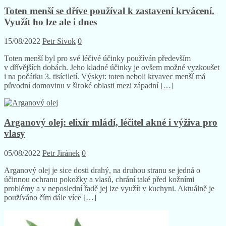
Toten menší se dříve používal k zastavení krvácení.
Využít ho lze ale i dnes
15/08/2022
Petr Sivok
0
Toten menší byl pro své léčivé účinky používán především
v dřívějších dobách. Jeho kladné účinky je ovšem možné vyzkoušet
i na počátku 3. tisíciletí. Výskyt: toten neboli krvavec menší má
původní domovinu v široké oblasti mezi západní
[…]
Arganový olej: elixír mládí, léčitel akné i výživa pro
vlasy
05/08/2022
Petr Jiránek
0
Arganový olej je sice dosti drahý, na druhou stranu se jedná o
účinnou ochranu pokožky a vlasů, chrání také před kožními
problémy a v neposlední řadě jej lze využít v kuchyni. Aktuálně je
používáno čím dále více
[…]