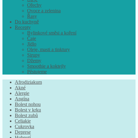
Ořechy
Ovoce a zelenina
Řasy
Do kuchyně
Recepty
Bylinkové směsi a koření
Čaje
Jídlo
Oleje, masti a tinktury
Sirupy
Džemy
Smoothie a koktejly
Pěstujeme
Afrodiziakum
Akné
Alergie
Angína
Bolest nohou
Bolest v krku
Bolest zubů
Celiakie
Cukrovka
Deprese
Hubnutí