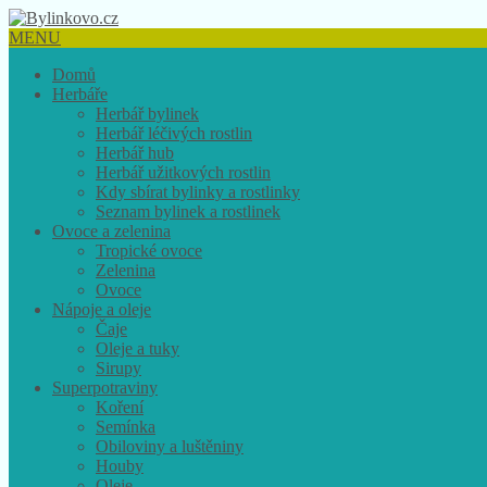
MENU
Domů
Herbáře
Herbář bylinek
Herbář léčivých rostlin
Herbář hub
Herbář užitkových rostlin
Kdy sbírat bylinky a rostlinky
Seznam bylinek a rostlinek
Ovoce a zelenina
Tropické ovoce
Zelenina
Ovoce
Nápoje a oleje
Čaje
Oleje a tuky
Sirupy
Superpotraviny
Koření
Semínka
Obiloviny a luštěniny
Houby
Oleje