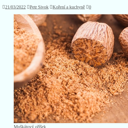
21/03/2022
Petr Sivok
Koření a kuchyně
0