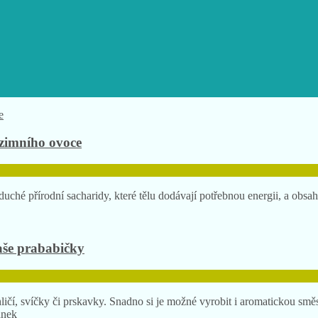
dzimního ovoce
ché přírodní sacharidy, které tělu dodávají potřebnou energii, a obsah
aše prababičky
čí, svíčky či prskavky. Snadno si je možné vyrobit i aromatickou směs