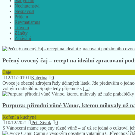
Nadýmání
Nechutenství
Nespavost
Průjem
Revmatismus
Trávení
Záněty
Zažívání
Pečený ovocný čaj – recept na ideální zpracovaní po
Čaje
12/11/2019
Katerina
0
Ovoce je obecně zdrojem řady účinných látek. Jde především o jednodu
volným radikálům. Spojte tedy příjemné s
[...]
Purpura: přírodní vůně Vánoc, kterou milovaly už n
Koření a kuchyně
10/12/2021
Petr Sivok
0
S Vánocemi máme spojeny různé vůně – ať už se jedná o cukroví, jehli