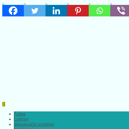
Astma
Ledviny
Menstruační problémy