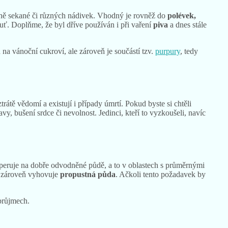
etně sekané či různých nádivek. Vhodný je rovněž do
polévek,
uť. Doplňme, že byl dříve používán i při vaření
piva
a dnes stále
na vánoční cukroví, ale zároveň je součástí tzv.
purpury
, tedy
rátě vědomí a existují i případy úmrtí. Pokud byste si chtěli
y, bušení srdce či nevolnost. Jedinci, kteří to vyzkoušeli, navíc
peruje na dobře odvodněné půdě, a to v oblastech s průměrnými
u zároveň vyhovuje
propustná půda
. Ačkoli tento požadavek by
 průjmech.