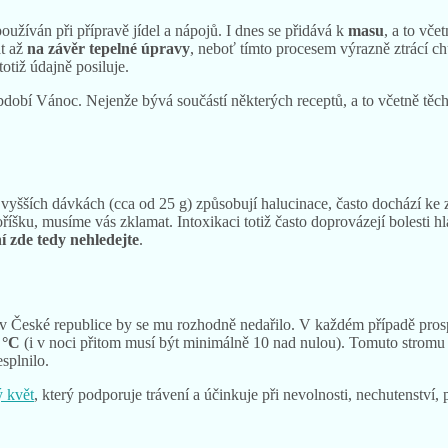
užíván při přípravě jídel a nápojů. I dnes se přidává k
masu
, a to vč
at až
na závěr tepelné úpravy
, neboť tímto procesem výrazně ztrácí ch
otiž údajně posiluje.
dobí Vánoc. Nejenže bývá součástí některých receptů, a to včetně těch 
 vyšších dávkách (cca od 25 g) způsobují halucinace, často dochází ke zt
šku, musíme vás zklamat. Intoxikaci totiž často doprovázejí bolesti hlav
í zde tedy nehledejte
.
 v České republice by se mu rozhodně nedařilo. V každém případě pros
 °C
(i v noci přitom musí být minimálně 10 nad nulou). Tomuto strom
splnilo.
 květ
, který podporuje trávení a účinkuje při nevolnosti, nechutenství,