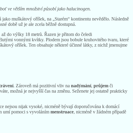
eboť ve větším množství působí jako halucinogen.
ámá jako muškátový oříšek, na „Starém“ kontinentu nevědělo. Následně
sné době už je ale zcela běžně dostupná.
až do výšky 18 metrů. Řazen je přitom do čeledi
e žlutými vonnými kvítky. Plodem jsou bobule kruhovitého tvaru, které
uškátový oříšek. Ten obsahuje některé účinné látky, z nichž jmenujme
trávení
. Zároveň má pozitivní vliv na
nadýmání
,
průjem
či
áte, možná je nejvyšší čas na změnu. Seženete jej ostatně prakticky
 sice nejsou nijak vysoké, nicméně bývají doporučována k domácí
en umí pomoci s vyvoláním
menstruace
, nicméně v žádném případě