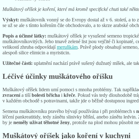
Muškátový oříšek
Muškátový oříšek je koření, které má kromě specifické chuti také něk
Výskyt:
muškátovník vonný se do Evropy dostal až v 6. století, a to
se už se ale s tímto kořením čile obchodovalo, a to skrze arabské obc
Popis a účinné látky:
muškátový oříšek je vysušené semeno tropické
muškátovníkovitých. Jeho tmavě zelené list jsou vejčité či kopinaté, 
velikostí zhruba odpovídají
meruňkám
. Právě plody obsahují semeno, 
alespoň silice elimicin a myristicin.
Užitečné části:
uplatnění nachází právě sušený dužnatý míšek, ale také 
Léčivé účinky muškátového oříšku
Muškátový oříšek lidem umí pomoci s mnoha problémy. Tak napříkla
zvracení
a tiší
bolesti břicha
i
křeče
. Pokud vás tedy dlouhodobě trá
v každém obchodě s potravinami, takže jde o běžně dostupnou ingred
Semena muškátovníku pravého bývají používána i při problémech s
n
léčení pankreatitidy, tedy zánětu slinivky břišní, anebo zánětu ledvin.
by je
neměly užívat těhotné ženy
, protože na plod mohou působit ne