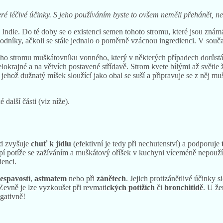
teré léčivé účinky. S jeho používáním byste to ovšem neměli přehánět, n
 z Indie. Do té doby se o existenci semen tohoto stromu, které jsou zn
hodníky, ačkoli se stále jednalo o poměrně vzácnou ingredienci.
V souča
ho stromu muškátovníku vonného, který v některých případech dorůstá 
celokrajné a na větvích postavené střídavě. Strom kvete bílými až světl
jehož dužnatý míšek sloužící jako obal se suší a připravuje se z něj m
další části (viz níže).
d zvyšuje
chuť k jídlu
(efektivní je tedy při nechutenství) a podporuje
pí potíže se zažíváním a muškátový oříšek v kuchyni víceméně nepoužív
ienci.
espavostí
,
astmatem
nebo při
zánětech
. Jejich protizánětlivé účinky
 Zevně je lze vyzkoušet při revmati
ckých potížích
či
bronchitidě
. U ž
gativně!