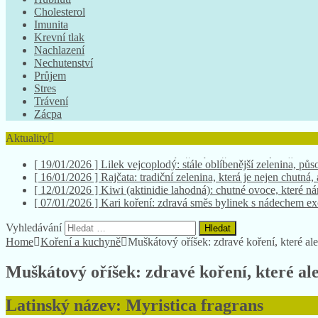
Cholesterol
Imunita
Krevní tlak
Nachlazení
Nechutenství
Průjem
Stres
Trávení
Zácpa
Aktuality
[ 19/01/2026 ]
Lilek vejcoplodý: stále oblíbenější zelenina, půso
[ 16/01/2026 ]
Rajčata: tradiční zelenina, která je nejen chutná,
[ 12/01/2026 ]
Kiwi (aktinidie lahodná): chutné ovoce, které 
[ 07/01/2026 ]
Kari koření: zdravá směs bylinek s nádechem e
[ 26/01/2026 ]
Chmel: nezbytný při výrobě piva. Znáte všechny
Vyhledávání
Home
Koření a kuchyně
Muškátový oříšek: zdravé koření, které al
Muškátový oříšek: zdravé koření, které al
Latinský název: Myristica fragrans