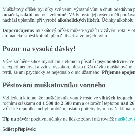
Muškátový oříšek jako koření v kuchyni
Muškátový oříšek byl díky své velmi výrazné vůni a chuti odedávna po
omáček, salátů
anebo k
zelenině
. Vždy byste jej ovšem měli použív
nachází uplatnění při výrobě
alkoholických likérů
. Účinky alkoholu t
Doporučujeme:
muškátový oříšek můžete využít i v závěru roku v ob
aromatické směsi koření, pilin či třísek a vonných bylin.
Pozor na vysoké dávky!
Výše zmíněné silice myristicin a elimicin působí i
psychoaktivně
. Ve
zaexperimentovat a vzít si vysokou, přesto nižší dávku muškátového oří
tvrdí, že ani psychicky se nejednalo o nic úžasného.
Příjemné opojen
Pěstování muškátovníku vonného
Vzhledem k tomu, že muškátovník vonný roste ve
vlhkých tropech
,
ročními srážkami
od 1 500 do 2 500 mm
a celoroční teplotou
nad 26
v České republice nebyl problém, ostatní potřeby by mu naše klima ne
Tip na závěr:
pozitivní účinky na lidské zdraví má rovněž
muškátový
Sdílet příspěvek: