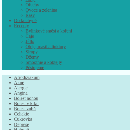
Ořechy
Ovoce a zelenina
Řasy
Do kuchyně
Recepty
Bylinkové směsi a koření
Čaje
Jídlo
Oleje, masti a tinktury
Sirupy
Džemy
Smoothie a koktejly
Pěstujeme
Afrodiziakum
Akné
Alergie
Angína
Bolest nohou
Bolest v krku
Bolest zubů
Celiakie
Cukrovka
Deprese
Hubnutí