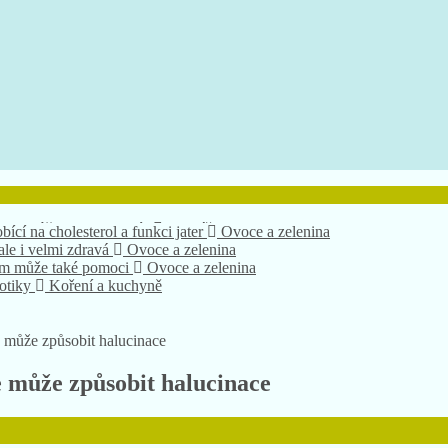
bící na cholesterol a funkci jater
Ovoce a zelenina
 ale i velmi zdravá
Ovoce a zelenina
nám může také pomoci
Ovoce a zelenina
xotiky
Koření a kuchyně
 jeho účinky na zdraví?
Herbář bylinek
e může způsobit halucinace
e může způsobit halucinace