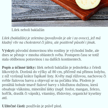
Lilek neboli baklažán
Lilek (baklažán) je zelenina (považován je ale i za ovoce), jež má
kladný vliv na cholesterol či játra, ale pozitivně působí i jinak.
Výskyt:
původní domovinou této rostliny je východní Indie, ale
dnes se pěstuje v mnoha oblastech světa. Postupem času se totiž
stala oblíbenou potravinou i na dalších kontinentech.
Popis a účinné látky:
lilek neboli baklažán je jednoletka z čeledi
lilkovitých. Dorůstá do výšky až 80 cm, přičemž má přímou lodyhu,
z níž vyrůstají krátce řapíkaté listy. Květy mají růžovou, nachovou či
světle fialovou barvu a objevují se na počátku léta. Plodem je
protáhlá bobule tmavě fialové barvy s bíložlutou dužinou, která
obsahuje vlákninu, minerální látky (např. fosfor, mangan, železo,
hořčík, draslík či vápník), vitamíny, třísloviny, organické kyseliny
atd.
Užitečné části:
používán je právě plod.