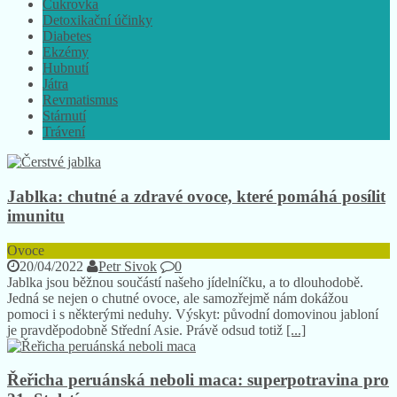
Cukrovka
Detoxikační účinky
Diabetes
Ekzémy
Hubnutí
Játra
Revmatismus
Stárnutí
Trávení
Jablka: chutné a zdravé ovoce, které pomáhá posílit
imunitu
Ovoce
20/04/2022
Petr Sivok
0
Jablka jsou běžnou součástí našeho jídelníčku, a to dlouhodobě.
Jedná se nejen o chutné ovoce, ale samozřejmě nám dokážou
pomoci i s některými neduhy. Výskyt: původní domovinou jabloní
je pravděpodobně Střední Asie. Právě odsud totiž
[...]
Řeřicha peruánská neboli maca: superpotravina pro