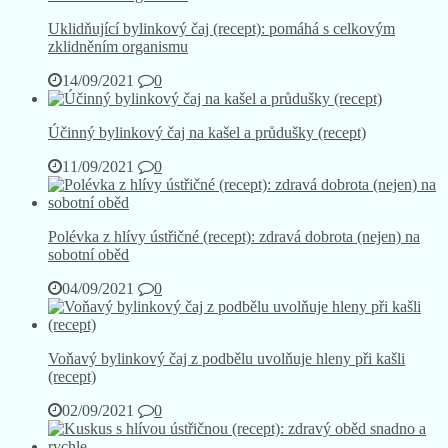
Uklidňující bylinkový čaj (recept): pomáhá s celkovým
zklidněním organismu
14/09/2021
0
Účinný bylinkový čaj na kašel a průdušky (recept)
11/09/2021
0
Polévka z hlívy ústřičné (recept): zdravá dobrota (nejen) na
sobotní oběd
04/09/2021
0
Voňavý bylinkový čaj z podbělu uvolňuje hleny při kašli
(recept)
02/09/2021
0