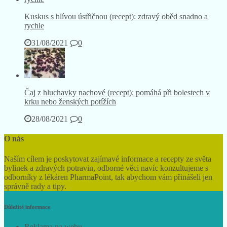
Kuskus s hlívou ústřičnou (recept): zdravý oběd snadno a
rychle
31/08/2021
0
Čaj z hluchavky nachové (recept): pomáhá při bolestech v
krku nebo ženských potížích
28/08/2021
0
O nás
Naším cílem je poskytovat zajímavé informace a recepty ze světa
bylinek a zdravých potravin, odborné věci navíc konzultujeme s
odborníky z lékáren PharmaPoint, tak abychom vám přinášeli jen
správně rady a tipy.
Důležité informace