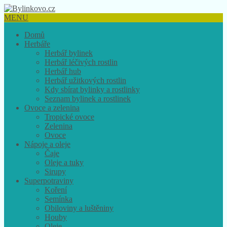
MENU
Domů
Herbáře
Herbář bylinek
Herbář léčivých rostlin
Herbář hub
Herbář užitkových rostlin
Kdy sbírat bylinky a rostlinky
Seznam bylinek a rostlinek
Ovoce a zelenina
Tropické ovoce
Zelenina
Ovoce
Nápoje a oleje
Čaje
Oleje a tuky
Sirupy
Superpotraviny
Koření
Semínka
Obiloviny a luštěniny
Houby
Oleje