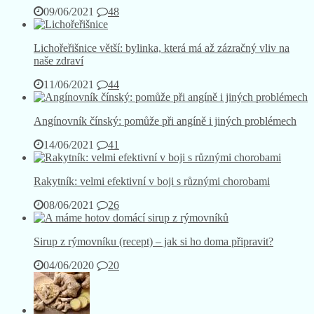
09/06/2021
48
Lichořeřišnice větší: bylinka, která má až zázračný vliv na
naše zdraví
11/06/2021
44
Angínovník čínský: pomůže při angíně i jiných problémech
14/06/2021
41
Rakytník: velmi efektivní v boji s různými chorobami
08/06/2021
26
Sirup z rýmovníku (recept) – jak si ho doma připravit?
04/06/2020
20