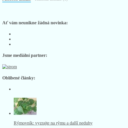
Ať vám neunikne žádná novinka:
Sledujte
nás
Sledujte
na
nás
Sledujte
Facebooku
na
nás
Instagramu
na
Jsme mediální partner:
YouTube
Oblíbené články:
Rýmovník: vyzrajte na rýmu a další neduhy