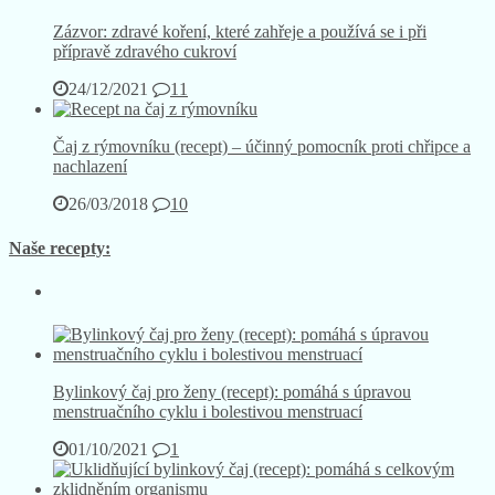
Zázvor: zdravé koření, které zahřeje a používá se i při
přípravě zdravého cukroví
24/12/2021
11
Čaj z rýmovníku (recept) – účinný pomocník proti chřipce a
nachlazení
26/03/2018
10
Naše recepty:
Bylinkový čaj pro ženy (recept): pomáhá s úpravou
menstruačního cyklu i bolestivou menstruací
01/10/2021
1