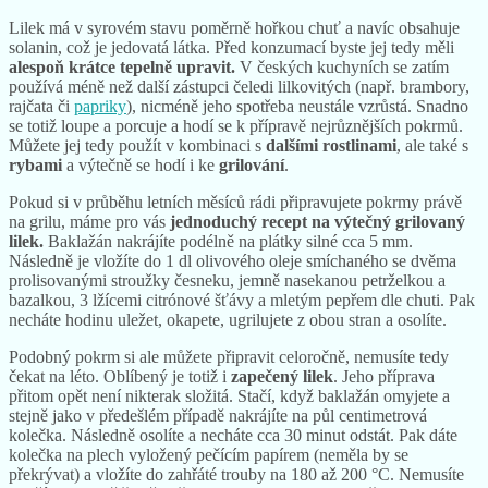
Lilek má v syrovém stavu poměrně hořkou chuť a navíc obsahuje
solanin, což je jedovatá látka. Před konzumací byste jej tedy měli
alespoň krátce tepelně upravit.
V českých kuchyních se zatím
používá méně než další zástupci čeledi lilkovitých (např. brambory,
rajčata či
papriky
), nicméně jeho spotřeba neustále vzrůstá. Snadno
se totiž loupe a porcuje a hodí se k přípravě nejrůznějších pokrmů.
Můžete jej tedy použít v kombinaci s
dalšími rostlinami
, ale také s
rybami
a výtečně se hodí i ke
grilování
.
Pokud si v průběhu letních měsíců rádi připravujete pokrmy právě
na grilu, máme pro vás
jednoduchý recept na výtečný grilovaný
lilek.
Baklažán nakrájíte podélně na plátky silné cca 5 mm.
Následně je vložíte do 1 dl olivového oleje smíchaného se dvěma
prolisovanými stroužky česneku, jemně nasekanou petrželkou a
bazalkou, 3 lžícemi citrónové šťávy a mletým pepřem dle chuti. Pak
necháte hodinu uležet, okapete, ugrilujete z obou stran a osolíte.
Podobný pokrm si ale můžete připravit celoročně, nemusíte tedy
čekat na léto. Oblíbený je totiž i
zapečený lilek
. Jeho příprava
přitom opět není nikterak složitá. Stačí, když baklažán omyjete a
stejně jako v předešlém případě nakrájíte na půl centimetrová
kolečka. Následně osolíte a necháte cca 30 minut odstát. Pak dáte
kolečka na plech vyložený pečícím papírem (neměla by se
překrývat) a vložíte do zahřáté trouby na 180 až 200 °C. Nemusíte