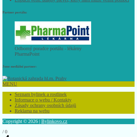
Lopuch větší: údajný plevel, který nám může velmi pomoci
Partner portálu:
Odborný poradce portálu - lékárny
PharmaPoint
Jsme mediální partner:
MENU
Seznam bylinek a rostlinek
Informace o webu / Kontakty
Zásady ochrany osobních údajů
Reklama na webu
Copyright © 2026 |
Bylinkovo.cz
/
0