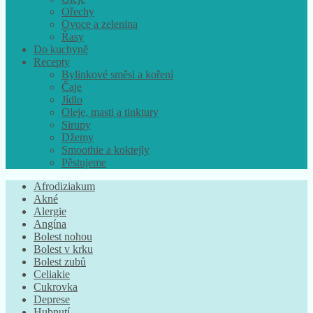
Ořechy
Ovoce a zelenina
Řasy
Do kuchyně
Recepty
Bylinkové směsi a koření
Čaje
Jídlo
Oleje, masti a tinktury
Sirupy
Džemy
Smoothie a koktejly
Pěstujeme
Afrodiziakum
Akné
Alergie
Angína
Bolest nohou
Bolest v krku
Bolest zubů
Celiakie
Cukrovka
Deprese
Hubnutí