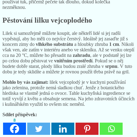
používat tuk, přičemž pečete tak dlouho, dokud kolečka
nezměknou.
Pěstování lilku vejcoplodého
Lilek si samozřejmě můžete koupit, ale někteří lidé si jej radši
vypěstují, aby ho měli co nejvíce čerstvý. Ideálně jej zasaďte již s
koncem zimy do
vlhkého substrátu
a hloubky zhruba
1 cm
. Nikoli
však ven, ale zatím v interiéru anebo ve skleníku. Až se venku oteplí
cca na 20 °C, můžete ho přesadit na
zahradu
, ale v podstatě jej lze
po celou dobu pěstovat ve
vnitřním prostředí
. Pokud se o něj
budete dobře starat, plody lilku budou zralé zhruba v
srpnu
. V tuto
dobu je tedy sklidíte a můžete je rovnou použít třeba právě na gril.
Mohlo by vás zajímat:
lilek vejcoplodý je v kuchyni používání
jako zelenina, protože nemá sladkou chuť. Jenže z botanického
hlediska se vlastně jedná o ovoce. Tahle kuchyňská ingredience se
totiž vyvíjí z květu a obsahuje semena. Na jeho zdravotních účincích
i kulinářském využití to ovšem nic nemění.
Sdílet příspěvek:
8