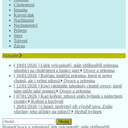
Cholesterol
Imunita
Krevní tlak
Nachlazení
Nechutenství
Průjem
Stres
Trávení
Zácpa
Aktuality
[ 19/01/2026 ]
Lilek vejcoplodý: stále oblíbenější zelenina,
působící na cholesterol a funkci jater
Ovoce a zelenina
[ 16/01/2026 ]
Rajčata: tradiční zelenina, která je nejen
chutná, ale i velmi zdravá
Ovoce a zelenina
[ 12/01/2026 ]
Kiwi (aktinidie lahodná): chutné ovoce, které
nám může také pomoci
Ovoce a zelenina
[ 07/01/2026 ]
Kari koření: zdravá směs bylinek s nádechem
exotiky
Koření a kuchyně
[ 26/01/2026 ]
Chmel: nezbytný při výrobě piva. Znáte
všechny jeho účinky na zdraví?
Herbář bylinek
Vyhledávání
Home
Ovoce a zelenina
Lilek vejcoplodý: stále oblíbenější