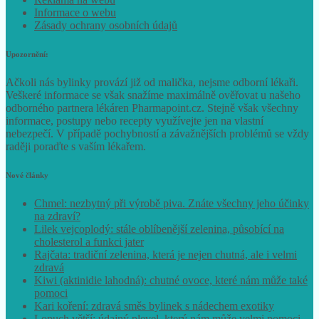
Reklama na webu
Informace o webu
Zásady ochrany osobních údajů
Upozornění:
Ačkoli nás bylinky provází již od malička, nejsme odborní lékaři.
Veškeré informace se však snažíme maximálně ověřovat u našeho
odborného partnera lékáren Pharmapoint.cz. Stejně však všechny
informace, postupy nebo recepty využívejte jen na vlastní
nebezpečí. V případě pochybností a závažnějších problémů se vždy
raději poraďte s vaším lékařem.
Nové články
Chmel: nezbytný při výrobě piva. Znáte všechny jeho účinky
na zdraví?
Lilek vejcoplodý: stále oblíbenější zelenina, působící na
cholesterol a funkci jater
Rajčata: tradiční zelenina, která je nejen chutná, ale i velmi
zdravá
Kiwi (aktinidie lahodná): chutné ovoce, které nám může také
pomoci
Kari koření: zdravá směs bylinek s nádechem exotiky