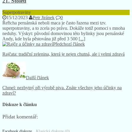
21. Století
Superpotraviny
15/12/2023
Petr Jiránek
0
Řeřicha peruánská neboli maca je často řazena mezi tzv.
superpotraviny, a to zcela po právu. Dokáže totiž pomoci s mnoha
neduhy. Výskyt: původní domovinou této bylinky jsou peruánské
Andy, kde byla pěstována již před 3 500
[...]
Předchozí článek
Rajčata: tradiční zelenina, která je nejen chutná, ale i velmi zdravá
Další článek
Chmel: nezbytný při výrobě piva. Znáte všechny jeho účinky na
zdraví?
Diskuze k článku
Přidat komentář:
Facebook diskuze
Klasická diskuze (0)