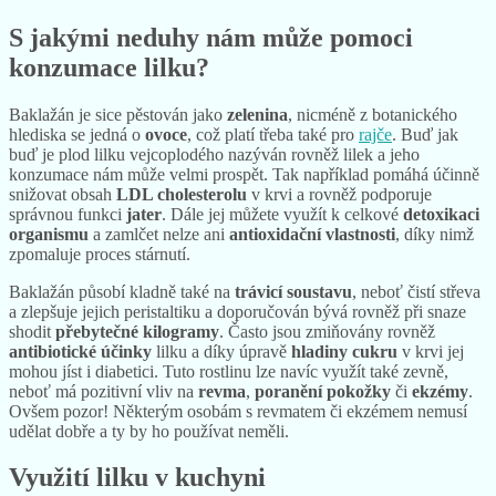
S jakými neduhy nám může pomoci
konzumace lilku?
Baklažán je sice pěstován jako
zelenina
, nicméně z botanického
hlediska se jedná o
ovoce
, což platí třeba také pro
rajče
. Buď jak
buď je plod lilku vejcoplodého nazýván rovněž lilek a jeho
konzumace nám může velmi prospět. Tak například pomáhá účinně
snižovat obsah
LDL cholesterolu
v krvi a rovněž podporuje
správnou funkci
jater
. Dále jej můžete využít k celkové
detoxikaci
organismu
a zamlčet nelze ani
antioxidační vlastnosti
, díky nimž
zpomaluje proces stárnutí.
Baklažán působí kladně také na
trávicí soustavu
, neboť čistí střeva
a zlepšuje jejich peristaltiku a doporučován bývá rovněž při snaze
shodit
přebytečné kilogramy
. Často jsou zmiňovány rovněž
antibiotické účinky
lilku a díky úpravě
hladiny cukru
v krvi jej
mohou jíst i diabetici. Tuto rostlinu lze navíc využít také zevně,
neboť má pozitivní vliv na
revma
,
poranění pokožky
či
ekzémy
.
Ovšem pozor! Některým osobám s revmatem či ekzémem nemusí
udělat dobře a ty by ho používat neměli.
Využití lilku v kuchyni