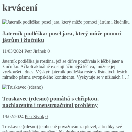
krvácení
Jaterník podléška: posel jara, který může pomoci
játrům i žlučníku
11/03/2024
Petr Jiránek
0
Jaterník podléška je rostlina, jež se dříve používala k léčbě jater a
žlučníku. Ačkoli aktuálně existují účinnější léčiva, můžete jej
vyzkoušet i dnes. Výskyt: jaterník podléška roste v listnatých lesích
mírného pásma evropského kontinentu. Vyskytuje se v nížinách
[…]
Truskavec (rdesno) pomáhá s chřipkou,
nachlazením i menstruačními problémy
19/02/2024
Petr Sivok
0