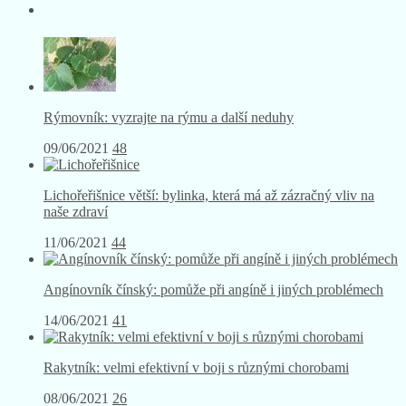
Rýmovník: vyzrajte na rýmu a další neduhy
09/06/2021
48
Lichořeřišnice větší: bylinka, která má až zázračný vliv na
naše zdraví
11/06/2021
44
Angínovník čínský: pomůže při angíně i jiných problémech
14/06/2021
41
Rakytník: velmi efektivní v boji s různými chorobami