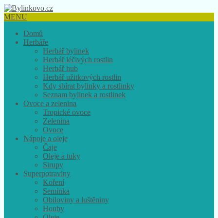
MENU
Domů
Herbáře
Herbář bylinek
Herbář léčivých rostlin
Herbář hub
Herbář užitkových rostlin
Kdy sbírat bylinky a rostlinky
Seznam bylinek a rostlinek
Ovoce a zelenina
Tropické ovoce
Zelenina
Ovoce
Nápoje a oleje
Čaje
Oleje a tuky
Sirupy
Superpotraviny
Koření
Semínka
Obiloviny a luštěniny
Houby
Oleje