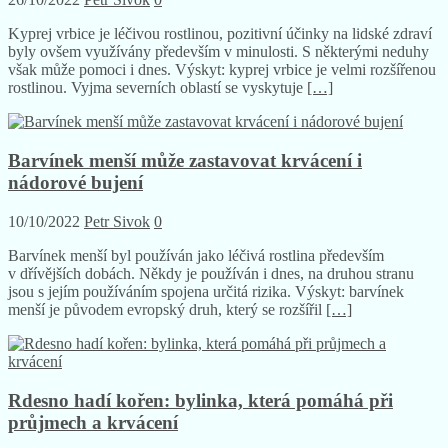
26/10/2022
Petr Sivok
0
Kyprej vrbice je léčivou rostlinou, pozitivní účinky na lidské zdraví
byly ovšem využívány především v minulosti. S některými neduhy
však může pomoci i dnes. Výskyt: kyprej vrbice je velmi rozšířenou
rostlinou. Vyjma severních oblastí se vyskytuje
[…]
Barvínek menší může zastavovat krvácení i
nádorové bujení
10/10/2022
Petr Sivok
0
Barvínek menší byl používán jako léčivá rostlina především
v dřívějších dobách. Někdy je používán i dnes, na druhou stranu
jsou s jejím používáním spojena určitá rizika. Výskyt: barvínek
menší je původem evropský druh, který se rozšířil
[…]
Rdesno hadí kořen: bylinka, která pomáhá při
průjmech a krvácení