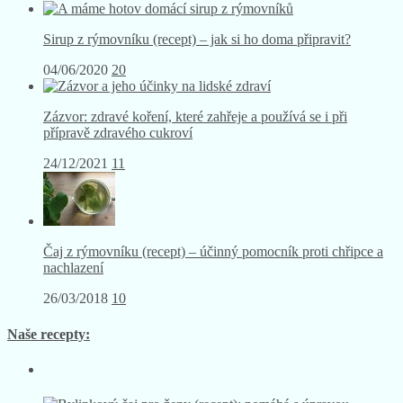
08/06/2021
26
Sirup z rýmovníku (recept) – jak si ho doma připravit?
04/06/2020
20
Zázvor: zdravé koření, které zahřeje a používá se i při
přípravě zdravého cukroví
24/12/2021
11
Čaj z rýmovníku (recept) – účinný pomocník proti chřipce a
nachlazení
26/03/2018
10
Naše recepty: