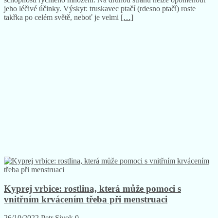
Truskavec (rdesno) je obecně považován za plevel, a to díky své
schopnosti rychlého množení. Na druhou stranu nelze opomenout
jeho léčivé účinky. Výskyt: truskavec ptačí (rdesno ptačí) roste
takřka po celém světě, neboť je velmi
[…]
Kyprej vrbice: rostlina, která může pomoci s
vnitřním krvácením třeba při menstruaci