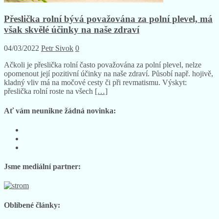
Přeslička rolní bývá považována za polní plevel, má
však skvělé účinky na naše zdraví
04/03/2022
Petr Sivok
0
Ačkoli je přeslička rolní často považována za polní plevel, nelze
opomenout její pozitivní účinky na naše zdraví. Působí např. hojivě,
kladný vliv má na močové cesty či při revmatismu. Výskyt:
přeslička rolní roste na všech
[…]
Ať vám neunikne žádná novinka:
Sledujte
nás
Sledujte
na
nás
Sledujte
Facebooku
na
nás
Instagramu
na
Jsme mediální partner:
YouTube
Oblíbené články: