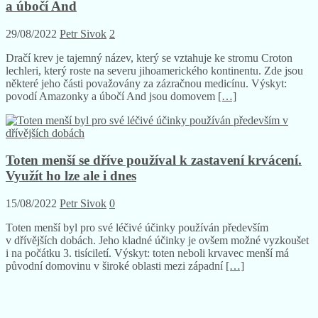
Dračí krev: zázračná medicína z povodí Amazonky
a úbočí And
29/08/2022
Petr Sivok
2
Dračí krev je tajemný název, který se vztahuje ke stromu Croton
lechleri, který roste na severu jihoamerického kontinentu. Zde jsou
některé jeho části považovány za zázračnou medicínu. Výskyt:
povodí Amazonky a úbočí And jsou domovem
[…]
Toten menší se dříve používal k zastavení krvácení.
Využít ho lze ale i dnes
15/08/2022
Petr Sivok
0
Toten menší byl pro své léčivé účinky používán především
v dřívějších dobách. Jeho kladné účinky je ovšem možné vyzkoušet
i na počátku 3. tisíciletí. Výskyt: toten neboli krvavec menší má
původní domovinu v široké oblasti mezi západní
[…]