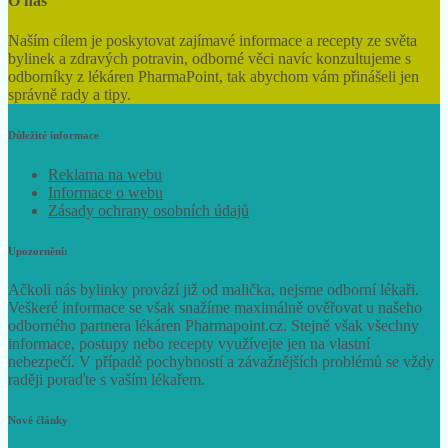
O nás
Naším cílem je poskytovat zajímavé informace a recepty ze světa
bylinek a zdravých potravin, odborné věci navíc konzultujeme s
odborníky z lékáren PharmaPoint, tak abychom vám přinášeli jen
správně rady a tipy.
Důležité informace
Reklama na webu
Informace o webu
Zásady ochrany osobních údajů
Upozornění:
Ačkoli nás bylinky provází již od malička, nejsme odborní lékaři.
Veškeré informace se však snažíme maximálně ověřovat u našeho
odborného partnera lékáren Pharmapoint.cz. Stejně však všechny
informace, postupy nebo recepty využívejte jen na vlastní
nebezpečí. V případě pochybností a závažnějších problémů se vždy
raději poraďte s vaším lékařem.
Nové články