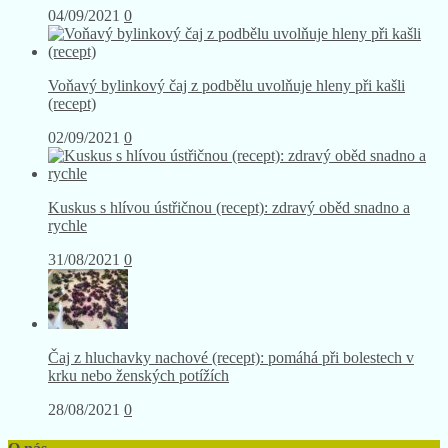
sobotní oběd
04/09/2021
0
Voňavý bylinkový čaj z podbělu uvolňuje hleny při kašli
(recept)
02/09/2021
0
Kuskus s hlívou ústřičnou (recept): zdravý oběd snadno a
rychle
31/08/2021
0
Čaj z hluchavky nachové (recept): pomáhá při bolestech v
krku nebo ženských potížích
28/08/2021
0