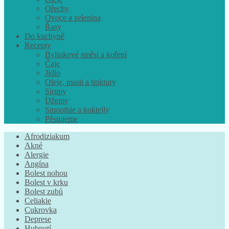
Ořechy
Ovoce a zelenina
Řasy
Do kuchyně
Recepty
Bylinkové směsi a koření
Čaje
Jídlo
Oleje, masti a tinktury
Sirupy
Džemy
Smoothie a koktejly
Pěstujeme
Afrodiziakum
Akné
Alergie
Angína
Bolest nohou
Bolest v krku
Bolest zubů
Celiakie
Cukrovka
Deprese
Hubnutí