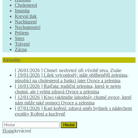
Cholesterol
Imunita
Krevní tlak
Nachlazení
Nechutenství
Průjem
Stres
Trávení
Zácpa
Aktuality
[ 19/01/2026 ]
Lilek vejcoplodý: stále oblíbenější zelenina,
působící na cholesterol a funkci jater
Ovoce a zelenina
[ 16/01/2026 ]
Rajčata: tradiční zelenina, která je nejen
chutná, ale i velmi zdravá
Ovoce a zelenina
[ 12/01/2026 ]
Kiwi (aktinidie lahodná): chutné ovoce, které
nám může také pomoci
Ovoce a zelenina
[ 07/01/2026 ]
Kari koření: zdravá směs bylinek s nádechem
exotiky
Koření a kuchyně
[ 26/01/2026 ]
Chmel: nezbytný při výrobě piva. Znáte
všechny jeho účinky na zdraví?
Herbář bylinek
Vyhledávání
Home
krvácení