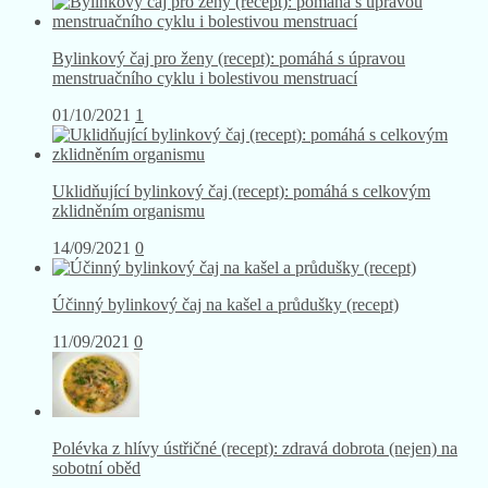
Bylinkový čaj pro ženy (recept): pomáhá s úpravou
menstruačního cyklu i bolestivou menstruací
01/10/2021
1
Uklidňující bylinkový čaj (recept): pomáhá s celkovým
zklidněním organismu
14/09/2021
0
Účinný bylinkový čaj na kašel a průdušky (recept)
11/09/2021
0
Polévka z hlívy ústřičné (recept): zdravá dobrota (nejen) na