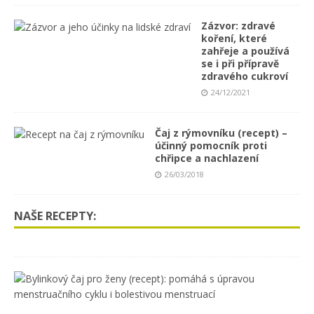
Zázvor: zdravé
koření, které
zahřeje a používá
se i při přípravě
zdravého cukroví
24/12/2021
Čaj z rýmovníku (recept) –
účinný pomocník proti
chřipce a nachlazení
26/03/2018
NAŠE RECEPTY:
B
y
l