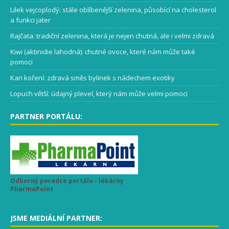
Lilek vejcoplodý: stále oblíbenější zelenina, působící na cholesterol
a funkci jater
Rajčata: tradiční zelenina, která je nejen chutná, ale i velmi zdravá
Kiwi (aktinidie lahodná): chutné ovoce, které nám může také
pomoci
Kari koření: zdravá směs bylinek s nádechem exotiky
Lopuch větší: údajný plevel, který nám může velmi pomoci
PARTNER PORTÁLU:
Odborný poradce portálu - lékárny
PharmaPoint
JSME MEDIÁLNÍ PARTNER: