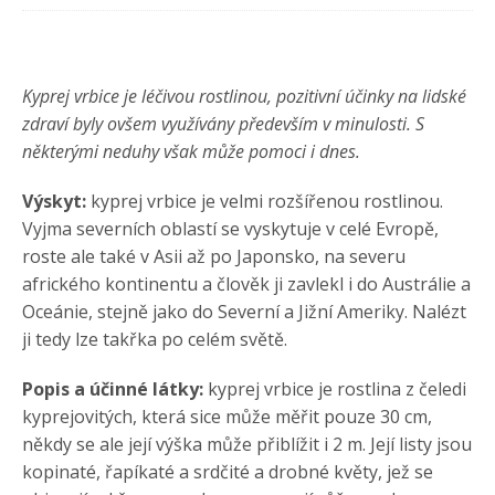
Kyprej vrbice je léčivou rostlinou, pozitivní účinky na lidské
zdraví byly ovšem využívány především v minulosti. S
některými neduhy však může pomoci i dnes.
Výskyt:
kyprej vrbice je velmi rozšířenou rostlinou.
Vyjma severních oblastí se vyskytuje v celé Evropě,
roste ale také v Asii až po Japonsko, na severu
afrického kontinentu a člověk ji zavlekl i do Austrálie a
Oceánie, stejně jako do Severní a Jižní Ameriky. Nalézt
ji tedy lze takřka po celém světě.
Popis a účinné látky:
kyprej vrbice je rostlina z čeledi
kyprejovitých, která sice může měřit pouze 30 cm,
někdy se ale její výška může přiblížit i 2 m. Její listy jsou
kopinaté, řapíkaté a srdčité a drobné květy, jež se