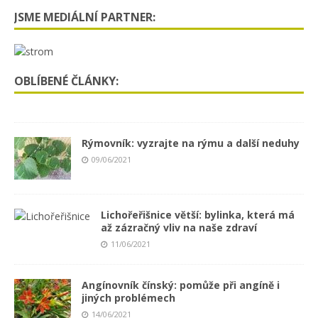
JSME MEDIÁLNÍ PARTNER:
OBLÍBENÉ ČLÁNKY:
Rýmovník: vyzrajte na rýmu a další neduhy
09/06/2021
Lichořeřišnice větší: bylinka, která má
až zázračný vliv na naše zdraví
11/06/2021
Angínovník čínský: pomůže při angíně i
jiných problémech
14/06/2021