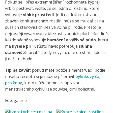
Pokud se i přes extrémní šíření rozhodnete kyprej
vrbici pěstovat, vězte, že se jedná o rostlinu, které
vyhovuje
vlhké prostředí
. Je-li na druhou stranu
zbaven konkurenčních rostlin, může se mu dařit i na
sušších stanovištích než ve volné přírodě. Přesto je
nejčastěji vysazován v blízkosti vodních ploch. Rostlině
každopádně vyhovuje
humózní a výživná půda
, která
má
kyselé pH
. K růstu navíc potřebuje
slunná
stanoviště
, určitě ji tedy nevysazujte do stínu, kde se
ji dařit nebude.
Tip na závěr:
pokud máte potíže s menstruací, podle
našeho receptu si je možné připravit
bylinkový čaj
pro ženy
, který může pomoci s úpravou
menstruačního cyklu i se souvisejícími bolestmi.
Fotogalerie: