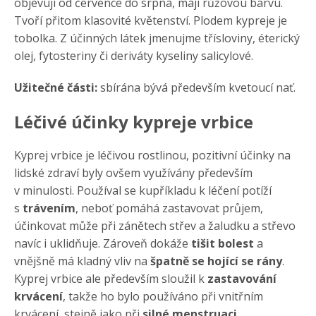
objevují od července do srpna, mají růžovou barvu.
Tvoří přitom klasovité květenství. Plodem kypreje je
tobolka. Z účinných látek jmenujme třísloviny, éterický
olej, fytosteriny či deriváty kyseliny salicylové.
Užitečné části:
sbírána bývá především kvetoucí nať.
Léčivé účinky kypreje vrbice
Kyprej vrbice je léčivou rostlinou, pozitivní účinky na
lidské zdraví byly ovšem využívány především
v minulosti. Používal se kupříkladu k léčení potíží
s
trávením
, neboť pomáhá zastavovat průjem,
účinkovat může při zánětech střev a žaludku a střevo
navíc i uklidňuje. Zároveň dokáže
tišit bolest
a
vnějšně má kladný vliv na
špatně se hojící se rány
.
Kyprej vrbice ale především sloužil k
zastavování
krvácení
, takže ho bylo používáno při vnitřním
krvácení, stejně jako při
silné menstruaci
.