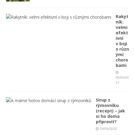
Rakyt
ník:
velmi
efekt
ivní
v boji
s různ
ými
choro
bami
08/06/20
21
Sirup z
rýmovníku
(recept) – jak
si ho doma
připravit?
04/06/2020