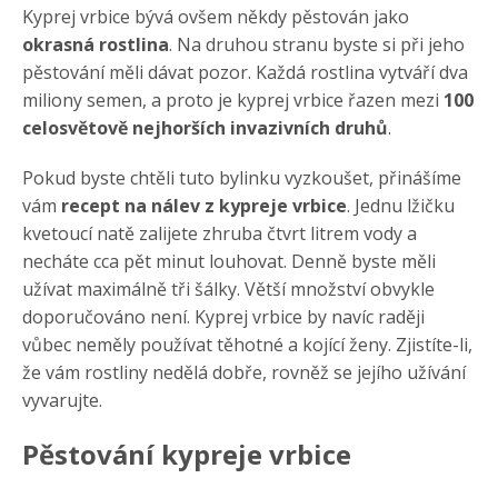
Kyprej vrbice bývá ovšem někdy pěstován jako
okrasná rostlina
. Na druhou stranu byste si při jeho
pěstování měli dávat pozor. Každá rostlina vytváří dva
miliony semen, a proto je kyprej vrbice řazen mezi
100
celosvětově nejhorších invazivních druhů
.
Pokud byste chtěli tuto bylinku vyzkoušet, přinášíme
vám
recept na nálev z kypreje vrbice
. Jednu lžičku
kvetoucí natě zalijete zhruba čtvrt litrem vody a
necháte cca pět minut louhovat. Denně byste měli
užívat maximálně tři šálky. Větší množství obvykle
doporučováno není. Kyprej vrbice by navíc raději
vůbec neměly používat těhotné a kojící ženy. Zjistíte-li,
že vám rostliny nedělá dobře, rovněž se jejího užívání
vyvarujte.
Pěstování kypreje vrbice