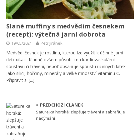
Slané muffiny s medvědím česnekem
(recept): výtečná jarní dobrota
19/05/2021
Petr Jiránek
Medvědí česnek je rostlina, kterou lze využít k účinné jarní
detoxikaci. Kladně ovšem působí i na kardiovaskulární
soustavu či trávení, neboť obsahuje spoustu účinných látek
jako silici, hořčiny, minerály a velké množství vitamínu C.
Připravit si
[...]
PŘEDCHOZÍ ČLÁNEK
Saturejka horská: zlepšuje trávení a zabraňuje
nadýmání