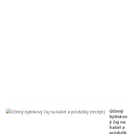
g
a
n
i
s
m
u
1
4
/
0
9
/
2
0
2
1
Účinný
bylinkov
ý čaj na
kašel a
průdušk