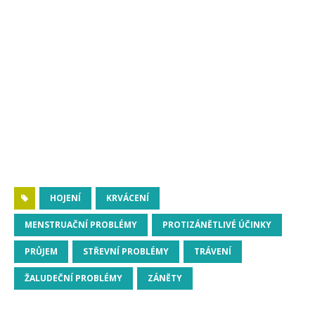
HOJENÍ
KRVÁCENÍ
MENSTRUAČNÍ PROBLÉMY
PROTIZÁNĚTLIVÉ ÚČINKY
PRŮJEM
STŘEVNÍ PROBLÉMY
TRÁVENÍ
ŽALUDEČNÍ PROBLÉMY
ZÁNĚTY