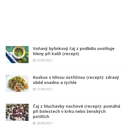
0
9
/
2
0
2
1
Voňavý bylinkový čaj z podbělu uvolňuje
hleny při kašli (recept)
02/09/2021
Kuskus s hlívou ústřičnou (recept): zdravý
oběd snadno a rychle
31/08/2021
Čaj z hluchavky nachové (recept): pomáhá
při bolestech v krku nebo ženských
potížích
28/08/2021