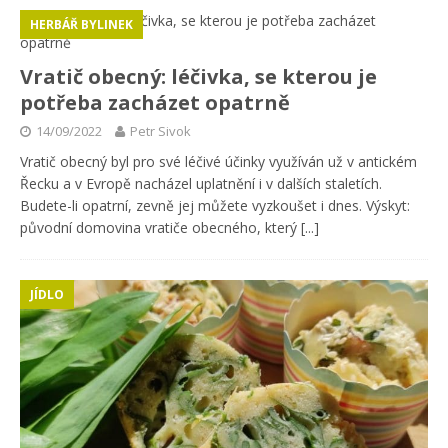
HERBÁŘ BYLINEK
Vratič obecný: léčivka, se kterou je
potřeba zacházet opatrně
14/09/2022
Petr Sivok
Vratič obecný byl pro své léčivé účinky využíván už v antickém
Řecku a v Evropě nacházel uplatnění i v dalších staletích.
Budete-li opatrní, zevně jej můžete vyzkoušet i dnes. Výskyt:
původní domovina vratiče obecného, který
[...]
JÍDLO