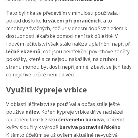
Tato bylinka se především v minulosti používala, i
pokud došlo ke
krvácení při poraněních
, a to
mnohdy závažných, což už v dnešní době vzhledem k
dostupnosti lékařské pomoci není tak důležité. V
lidovém léčitelství však stále nalézá uplatnění např. při
léčbě ekzémů
, což jsou neinfekční povrchové záněty
pokožky, které sice nejsou nakažlivé, na druhou
stranu mohou být dosti nepříjemné. Zbavit se jich tedy
co nejdříve určitě není od věci.
Využití kypreje vrbice
V oblasti léčitelství se používal a občas stále ještě
používá
nálev
. Kořen kypreje vrbice dříve nacházel
uplatnění také k zisku
červeného barviva
, přičemž
květy sloužily k výrobě
barviva potravinářského
.
K těmto účelům se už ovšem aktuálně nevyužívá.