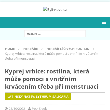
HOME
HERBÁŘE
HERBÁŘ LÉČIVÝCH ROSTLIN
Kyprej vrbice: rostlina, která může pomoci s vnitřním krvácením
třeba při menstruaci
Kyprej vrbice: rostlina, která
může pomoci s vnitřním
krvácením třeba při menstruaci
LATINSKÝ NÁZEV: LYTHRUM SALICARIA
26/10/2022
Petr Sivok