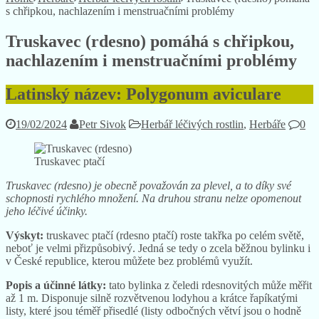
s chřipkou, nachlazením i menstruačními problémy
Truskavec (rdesno) pomáhá s chřipkou,
nachlazením i menstruačními problémy
Latinský název: Polygonum aviculare
19/02/2024
Petr Sivok
Herbář léčivých rostlin
,
Herbáře
0
Truskavec ptačí
Truskavec (rdesno) je obecně považován za plevel, a to díky své
schopnosti rychlého množení. Na druhou stranu nelze opomenout
jeho léčivé účinky.
Výskyt:
truskavec ptačí (rdesno ptačí) roste takřka po celém světě,
neboť je velmi přizpůsobivý. Jedná se tedy o zcela běžnou bylinku i
v České republice, kterou můžete bez problémů využít.
Popis a účinné látky:
tato bylinka z čeledi rdesnovitých může měřit
až 1 m. Disponuje silně rozvětvenou lodyhou a krátce řapíkatými
listy, které jsou téměř přisedlé (listy odbočných větví jsou o hodně