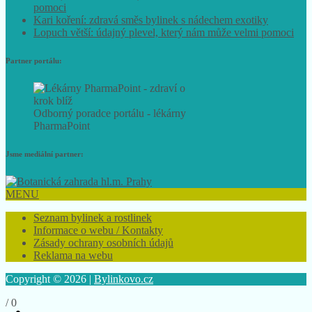
pomoci
Kari koření: zdravá směs bylinek s nádechem exotiky
Lopuch větší: údajný plevel, který nám může velmi pomoci
Partner portálu:
Odborný poradce portálu - lékárny
PharmaPoint
Jsme mediální partner:
MENU
Seznam bylinek a rostlinek
Informace o webu / Kontakty
Zásady ochrany osobních údajů
Reklama na webu
Copyright © 2026 |
Bylinkovo.cz
/
0