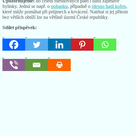
Upozorňujeme:
do čeledi rdesnovitých patří i další zajímavé
bylinky. Jedná se např. o
pohanku
, případně o
rdesno hadí kořen
,
které může pomáhat při průjmech a krvácení. Natrhat si jej přitom
bez větších obtíží lze na většině území České republiky.
Sdílet příspěvek: