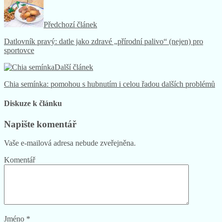
Předchozí článek
Datlovník pravý: datle jako zdravé „přírodní palivo“ (nejen) pro
sportovce
Další článek
Chia semínka: pomohou s hubnutím i celou řadou dalších problémů
Diskuze k článku
Napište komentář
Vaše e-mailová adresa nebude zveřejněna.
Komentář
Jméno
*