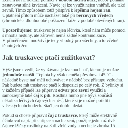
zastavovat silné krvácení. Navíc jej lze využít nejen vnitřně, ale také
zevně. Tímto způsobem totiž přispívá k
lepšímu hojení ran
.
Uplatnění přitom může nacházet také při
bércových vředech
(chronické a dlouhodobé poškození kůže v podobě otevřených ran).
Upozorňujeme:
truskavec je nejen léčivka, která nám může pomoci
s mnoha neduhy, ale zároveň nemá žádné kontraindikace.
V přiměřeném množství je tedy vhodný pro všechny, a to včetně
těhotných žen.
Jak truskavec ptačí zužitkovat?
Výše jsme uvedli, že využívána je kvetoucí nať, kterou je možné
jednoduše usušit
. Teplota by však neměla přesahovat 45 °C a
následně byste nať měli uchovávat v nádobě bez přístupu vzduchu.
Pak budete mít truskavec ptačí k dispozici po celý rok. Z bylinky si
v každém případě lze připravit
odvar pro zevní využití
a
samozřejmě také
čaj k pití
. Rostlina mimo jiné bývá součástí
několika léčivých čajových směsí, které si je možné pořídit i
v českých obchodech. Stačí jen dobře hledat.
Pokud si chcete připravit
čaj z truskavce
, který může efektivně
účinkovat např. při chřipce a nachlazení, použijte
jednu až dvě
čajové lžičky rostlinky na 3 dl vřelé vody a nechejte zhruba 15