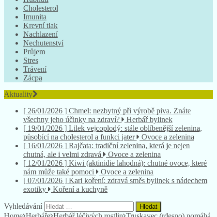
Cholesterol
Imunita
Krevní tlak
Nachlazení
Nechutenství
Průjem
Stres
Trávení
Zácpa
Aktuality
[ 26/01/2026 ]
Chmel: nezbytný při výrobě piva. Znáte
všechny jeho účinky na zdraví?
Herbář bylinek
[ 19/01/2026 ]
Lilek vejcoplodý: stále oblíbenější zelenina,
působící na cholesterol a funkci jater
Ovoce a zelenina
[ 16/01/2026 ]
Rajčata: tradiční zelenina, která je nejen
chutná, ale i velmi zdravá
Ovoce a zelenina
[ 12/01/2026 ]
Kiwi (aktinidie lahodná): chutné ovoce, které
nám může také pomoci
Ovoce a zelenina
[ 07/01/2026 ]
Kari koření: zdravá směs bylinek s nádechem
exotiky
Koření a kuchyně
Vyhledávání
Home
Herbáře
Herbář léčivých rostlin
Truskavec (rdesno) pomáhá