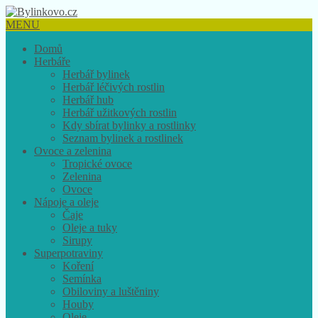
MENU
Domů
Herbáře
Herbář bylinek
Herbář léčivých rostlin
Herbář hub
Herbář užitkových rostlin
Kdy sbírat bylinky a rostlinky
Seznam bylinek a rostlinek
Ovoce a zelenina
Tropické ovoce
Zelenina
Ovoce
Nápoje a oleje
Čaje
Oleje a tuky
Sirupy
Superpotraviny
Koření
Semínka
Obiloviny a luštěniny
Houby
Oleje