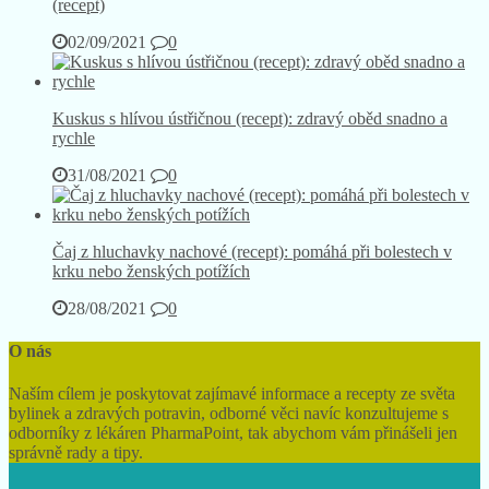
(recept)
02/09/2021
0
Kuskus s hlívou ústřičnou (recept): zdravý oběd snadno a
rychle
31/08/2021
0
Čaj z hluchavky nachové (recept): pomáhá při bolestech v
krku nebo ženských potížích
28/08/2021
0
O nás
Naším cílem je poskytovat zajímavé informace a recepty ze světa
bylinek a zdravých potravin, odborné věci navíc konzultujeme s
odborníky z lékáren PharmaPoint, tak abychom vám přinášeli jen
správně rady a tipy.