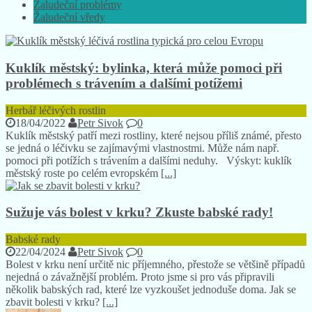
Žaludeční problémy
Žaludeční vředy
Kuklík městský: bylinka, která může pomoci při
problémech s trávením a dalšími potížemi
Herbář léčivých rostlin
18/04/2022
Petr Sivok
0
Kuklík městský patří mezi rostliny, které nejsou příliš známé, přesto
se jedná o léčivku se zajímavými vlastnostmi. Může nám např.
pomoci při potížích s trávením a dalšími neduhy. Výskyt: kuklík
městský roste po celém evropském
[...]
Sužuje vás bolest v krku? Zkuste babské rady!
Babské rady
22/04/2024
Petr Sivok
0
Bolest v krku není určitě nic příjemného, přestože se většině případů
nejedná o závažnější problém. Proto jsme si pro vás připravili
několik babských rad, které lze vyzkoušet jednoduše doma. Jak se
zbavit bolesti v krku?
[...]