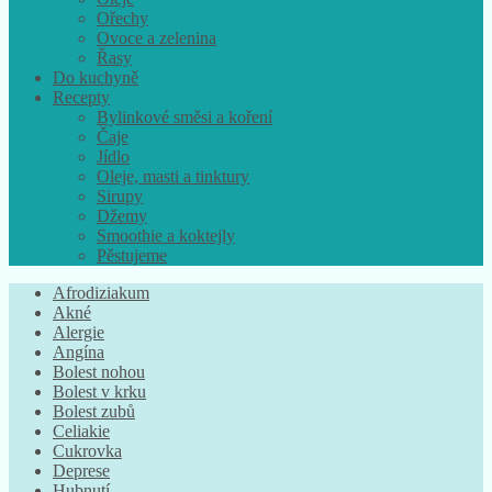
Ořechy
Ovoce a zelenina
Řasy
Do kuchyně
Recepty
Bylinkové směsi a koření
Čaje
Jídlo
Oleje, masti a tinktury
Sirupy
Džemy
Smoothie a koktejly
Pěstujeme
Afrodiziakum
Akné
Alergie
Angína
Bolest nohou
Bolest v krku
Bolest zubů
Celiakie
Cukrovka
Deprese
Hubnutí