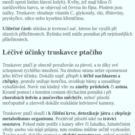
menší oproti listům hlavní lodyh). Květy, jež mají bílou či
narůžovělou barvu, se objevují od června do října. Plodem jsou
nažky. Truskavec obsahuje vitamín C, glykosidy, sliz, třísloviny,
pryskyřice, silice nebo kyselinu křemičitou.
Užitečné části:
sbírána je kvetoucí nať, kterou lze využít při
různých příležitostech. Bylinka totiž může pomáhat při nejrůznějších
příležitostech.
Léčivé účinky truskavce ptačího
Truskavec ptačí je obecně považován za plevel, a to díky své
schopnosti rychlého množení. Na druhou stranu nelze opomenout
jeho léčivé účinky. Dokáže např. přispět k
léčbě nachlazení a
chřipky
, protože snižuje horečku, uvolňuje hleny a usnadňuje
vykašlávání. Navíc má kladný vliv na
záněty průdušek
či
astma
.
Kromě pomoci s horními cestami dýchacími pomáhá i při
chorobách ledvin a močového měchýře
, neboť působí
močopudně a zároveň dokáže rozkládat ledvinové kameny.
Truskavec ptačí slouží i
k čištění krve, detoxikuje játra
a
zlepšuje
metabolismus organismu
. Pozitivně působí také na
trávicí
soustavu
. Pokud máte potíže s katary střev či žaludku, žaludečními
vředy anebo vás trápí průjmy, tuto rostlinu můžete určitě vyzkoušet.
Ženám navíc dokáže pomoci v
období menstruace
, neboť pomáhá