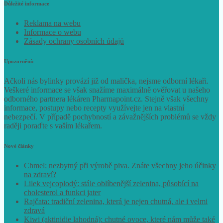
Důležité informace
Reklama na webu
Informace o webu
Zásady ochrany osobních údajů
Upozornění:
Ačkoli nás bylinky provází již od malička, nejsme odborní lékaři.
Veškeré informace se však snažíme maximálně ověřovat u našeho
odborného partnera lékáren Pharmapoint.cz. Stejně však všechny
informace, postupy nebo recepty využívejte jen na vlastní
nebezpečí. V případě pochybností a závažnějších problémů se vždy
raději poraďte s vaším lékařem.
Nové články
Chmel: nezbytný při výrobě piva. Znáte všechny jeho účinky
na zdraví?
Lilek vejcoplodý: stále oblíbenější zelenina, působící na
cholesterol a funkci jater
Rajčata: tradiční zelenina, která je nejen chutná, ale i velmi
zdravá
Kiwi (aktinidie lahodná): chutné ovoce, které nám může také