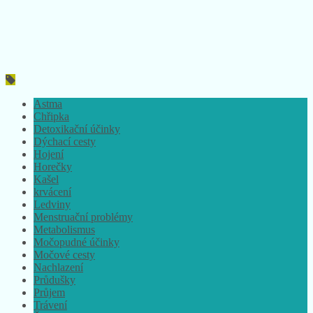
Astma
Chřipka
Detoxikační účinky
Dýchací cesty
Hojení
Horečky
Kašel
krvácení
Ledviny
Menstruační problémy
Metabolismus
Močopudné účinky
Močové cesty
Nachlazení
Průdušky
Průjem
Trávení