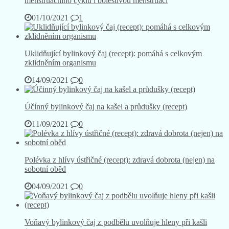
menstruačního cyklu i bolestivou menstruací
01/10/2021
1
Uklidňující bylinkový čaj (recept): pomáhá s celkovým
zklidněním organismu
14/09/2021
0
Účinný bylinkový čaj na kašel a průdušky (recept)
11/09/2021
0
Polévka z hlívy ústřičné (recept): zdravá dobrota (nejen) na
sobotní oběd
04/09/2021
0
Voňavý bylinkový čaj z podbělu uvolňuje hleny při kašli