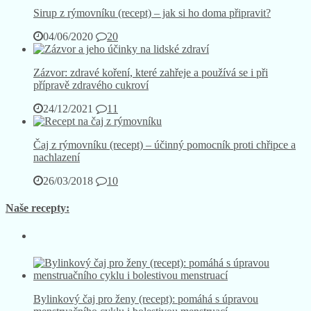
Sirup z rýmovníku (recept) – jak si ho doma připravit?
04/06/2020
20
Zázvor: zdravé koření, které zahřeje a používá se i při
přípravě zdravého cukroví
24/12/2021
11
Čaj z rýmovníku (recept) – účinný pomocník proti chřipce a
nachlazení
26/03/2018
10
Naše recepty:
Bylinkový čaj pro ženy (recept): pomáhá s úpravou