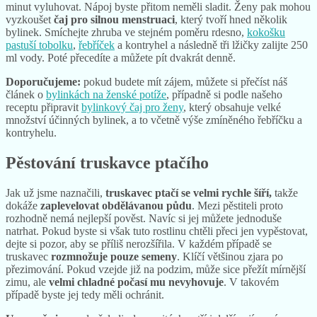
minut vyluhovat. Nápoj byste přitom neměli sladit. Ženy pak mohou
vyzkoušet
čaj pro silnou menstruaci
, který tvoří hned několik
bylinek. Smíchejte zhruba ve stejném poměru rdesno,
kokošku
pastuší tobolku
,
řebříček
a kontryhel a následně tři lžičky zalijte 250
ml vody. Poté přecedíte a můžete pít dvakrát denně.
Doporučujeme:
pokud budete mít zájem, můžete si přečíst náš
článek o
bylinkách na ženské potíže
, případně si podle našeho
receptu připravit
bylinkový čaj pro ženy
, který obsahuje velké
množství účinných bylinek, a to včetně výše zmíněného řebříčku a
kontryhelu.
Pěstování truskavce ptačího
Jak už jsme naznačili,
truskavec ptačí se velmi rychle šíří,
takže
dokáže
zaplevelovat obdělávanou půdu
. Mezi pěstiteli proto
rozhodně nemá nejlepší pověst. Navíc si jej můžete jednoduše
natrhat. Pokud byste si však tuto rostlinu chtěli přeci jen vypěstovat,
dejte si pozor, aby se příliš nerozšířila. V každém případě se
truskavec
rozmnožuje pouze semeny
. Klíčí většinou zjara po
přezimování. Pokud vzejde již na podzim, může sice přežít mírnější
zimu, ale
velmi chladné počasí mu nevyhovuje
. V takovém
případě byste jej tedy měli ochránit.