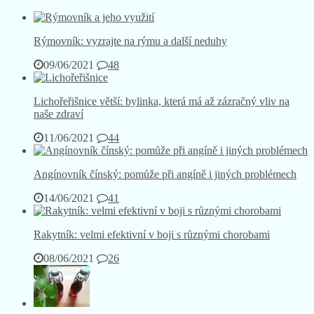
Rýmovník: vyzrajte na rýmu a další neduhy
09/06/2021
48
Lichořeřišnice větší: bylinka, která má až zázračný vliv na
naše zdraví
11/06/2021
44
Angínovník čínský: pomůže při angíně i jiných problémech
14/06/2021
41
Rakytník: velmi efektivní v boji s různými chorobami
08/06/2021
26