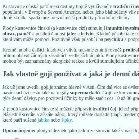
Kustovnice čínská patří mezi rostliny hojně využívané v
tradiční čín
populární i v Evropě a Severní Americe, neboť jeho blahodárný vliv n
době zkrátka spadá mezi nejznámější produkty přírodní medicíny.
Plody kustovnice čínské (a kustovnice cizí) stimulují
imunitní systém
obraz, paměť
a posilují činnost
jater
a
ledvin
. Kladně působí také 
která vám může pomoci. Pozitivně však působí i na
psychiku
a podp
Kromě mnoha dalších kladných vlivů, musíme zmínit rovněž
protira
přitom obávat žádných zásadních vedlejších účinků. Plody kustovnic
mohou být zaznamenány alergické reakce a kvůli stimulujícím účinků
Jak vlastně goji používat a jaká je denní d
Jak už jsme uvedli, goji je známo hlavně v Asii. Čím dál více se ovš
navíc nachází cestu také na regály
supermarketů
. Goji lze konzumova
týče denní dávky, pro pozitivní účinky by mělo stačit cca 10 až 30 gr
Z plodů kustovnice čínské si můžete připravit
tradiční čaj
, jehož pří
Následně scedíte a získáte nápoj, který můžete dosladit (např. medem
které patří sušená
jablka
nebo
šípky
.
Upozorňujeme:
plody naleznete jako jednu ze surovin také v našich