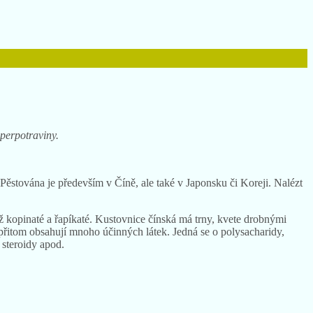
uperpotraviny.
. Pěstována je především v Číně, ale také v Japonsku či Koreji. Nalézt
 až kopinaté a řapíkaté. Kustovnice čínská má trny, kvete drobnými
y přitom obsahují mnoho účinných látek. Jedná se o polysacharidy,
 steroidy apod.