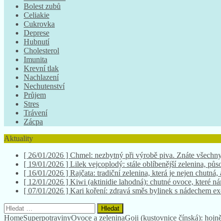
Bolest zubů
Celiakie
Cukrovka
Deprese
Hubnutí
Cholesterol
Imunita
Krevní tlak
Nachlazení
Nechutenství
Průjem
Stres
Trávení
Zácpa
Aktuality
[ 26/01/2026 ]
Chmel: nezbytný při výrobě piva. Znáte všechny
[ 19/01/2026 ]
Lilek vejcoplodý: stále oblíbenější zelenina, půso
[ 16/01/2026 ]
Rajčata: tradiční zelenina, která je nejen chutná,
[ 12/01/2026 ]
Kiwi (aktinidie lahodná): chutné ovoce, které 
[ 07/01/2026 ]
Kari koření: zdravá směs bylinek s nádechem e
Vyhledávání
Home
Superpotraviny
Ovoce a zelenina
Goji (kustovnice čínská): hojn