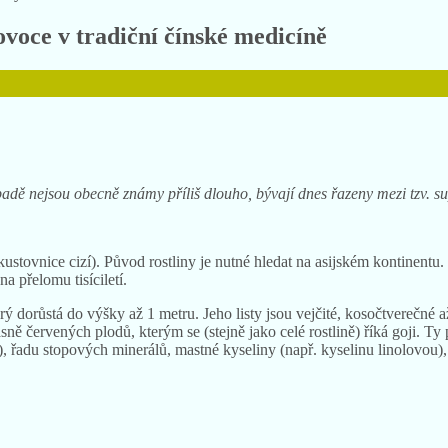
ovoce v tradiční čínské medicíně
ápadě nejsou obecně známy příliš dlouho, bývají dnes řazeny mezi tzv. s
kustovnice cizí). Původ rostliny je nutné hledat na asijském kontinentu
na přelomu tisíciletí.
erý dorůstá do výšky až 1 metru. Jeho listy jsou vejčité, kosočtverečné
sně červených plodů, kterým se (stejně jako celé rostlině) říká goji. T
, řadu stopových minerálů, mastné kyseliny (např. kyselinu linolovou),