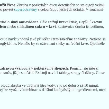
užit život
. Zhruba v posledních dvou desetiletích se stalo goji velmi
alo pověst
superpotraviny
s celou řadou léčivých účinků. V současné
jedná o
silný antioxidant
. Dále snižují
krevní tlak
, zlepšují
krevní
olem
anebo s
hladinou cukru v krvi
, kustovnice čínská je rostlinou,
ce je navíc vhodná také při
léčení této zákeřné choroby
. Netřeba se
lykémie. Nemělo by se užívat ani s léky na ředění krve. Ojediněle
 zdravou výživou
a v
některých e-shopech
. Pomalu, ale jistě si
směs, jíž je součástí. Existují navíc i tablety, sirupy či džusy. Co se
 plodů zhruba ve tři čtvrtě litru vody, a to po dobu 5 až 10 minut.
jej lze využít v kombinaci s dalšími kuchyňskými ingrediencemi, mezi