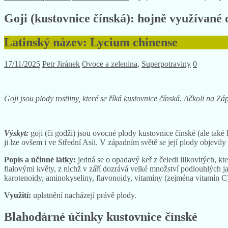
Goji (kustovnice čínská): hojně využívané 
Latinský název: Lycium chinense
17/11/2025
Petr Jiránek
Ovoce a zelenina
,
Superpotraviny
0
Goji jsou plody rostliny, které se říká kustovnice čínská. Ačkoli na Z
Výskyt:
goji (či godži) jsou ovocné plody kustovnice čínské (ale také 
ji lze ovšem i ve Střední Asii. V západním světě se její plody objevily 
Popis a účinné látky:
jedná se o opadavý keř z čeledi lilkovitých, kt
fialovými květy, z nichž v září dozrává velké množství podlouhlých ja
karotenoidy, aminokyseliny, flavonoidy, vitamíny (zejména vitamín C)
Využití:
uplatnění nacházejí právě plody.
Blahodárné účinky kustovnice čínské