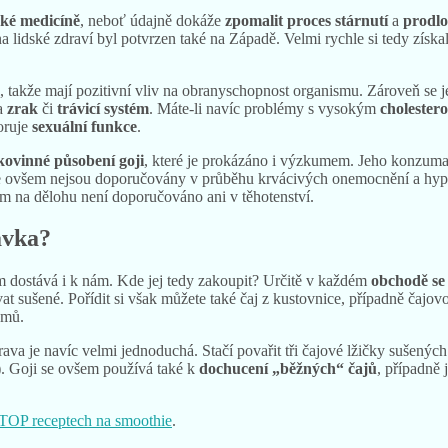
ské medicíně
, neboť údajně dokáže
zpomalit proces stárnutí
a
prodlo
a lidské zdraví byl potvrzen také na Západě. Velmi rychle si tedy získ
, takže mají pozitivní vliv na obranyschopnost organismu. Zároveň se 
na
zrak
či
trávicí systém
. Máte-li navíc problémy s vysokým
cholester
oruje
sexuální funkce
.
kovinné působení goji
, které je prokázáno i výzkumem. Jeho konzuma
e ovšem nejsou doporučovány v průběhu krvácivých onemocnění a hypog
m na dělohu není doporučováno ani v těhotenství.
ávka?
em dostává i k nám. Kde jej tedy zakoupit? Určitě v každém
obchodě se
t sušené. Pořídit si však můžete také čaj z kustovnice, případně čajovou 
amů.
prava je navíc velmi jednoduchá. Stačí povařit tři čajové lžičky sušených
). Goji se ovšem používá také k
dochucení „běžných“ čajů
, případně 
TOP receptech na smoothie
.