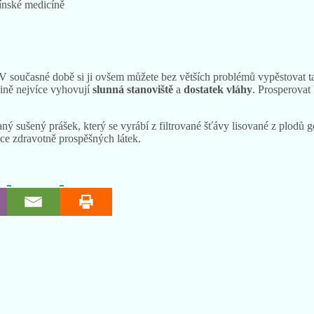
současné době si ji ovšem můžete bez větších problémů vypěstovat tak
lině nejvíce vyhovují
slunná stanoviště
a
dostatek vláhy
. Prosperovat
ý sušený prášek, který se vyrábí z filtrované šťávy lisované z plodů 
ce zdravotně prospěšných látek.