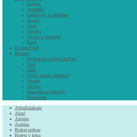
Koření
Semínka
Obiloviny a luštěniny
Houby
Oleje
Ořechy
Ovoce a zelenina
Řasy
Do kuchyně
Recepty
Bylinkové směsi a koření
Čaje
Jídlo
Oleje, masti a tinktury
Sirupy
Džemy
Smoothie a koktejly
Pěstujeme
Afrodiziakum
Akné
Alergie
Angína
Bolest nohou
Bolest v krku