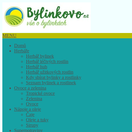
MENU
Domů
Herbáře
Herbář bylinek
Herbář léčivých rostlin
Herbář hub
Herbář užitkových rostlin
Kdy sbírat bylinky a rostlinky
Seznam bylinek a rostlinek
Ovoce a zelenina
Tropické ovoce
Zelenina
Ovoce
Nápoje a oleje
Čaje
Oleje a tuky
Sirupy
Superpotraviny