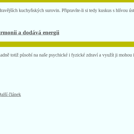
dravějších kuchyňských surovin. Připravíte-li si tedy kuskus s hlívou ú
armonii a dodává energii
dně totiž působí na naše psychické i fyzické zdraví a využít ji mohou 
alší článek