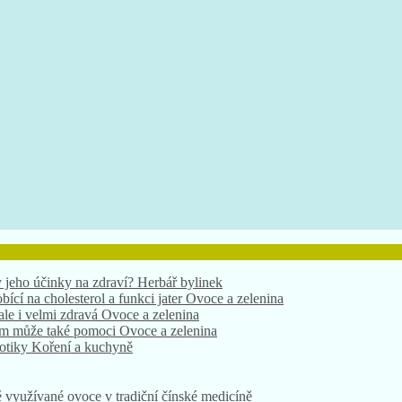
 jeho účinky na zdraví?
Herbář bylinek
bící na cholesterol a funkci jater
Ovoce a zelenina
 ale i velmi zdravá
Ovoce a zelenina
nám může také pomoci
Ovoce a zelenina
xotiky
Koření a kuchyně
ě využívané ovoce v tradiční čínské medicíně