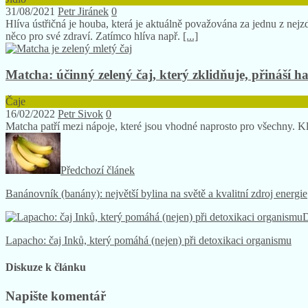
31/08/2021
Petr Jiránek
0
Hlíva ústřičná je houba, která je aktuálně považována za jednu z nejz
něco pro své zdraví. Zatímco hlíva např.
[...]
Matcha: účinný zelený čaj, který zklidňuje, přináší h
Čaje
16/02/2022
Petr Sivok
0
Matcha patří mezi nápoje, které jsou vhodné naprosto pro všechny. Kla
Předchozí článek
Banánovník (banány): největší bylina na světě a kvalitní zdroj energie
D
Lapacho: čaj Inků, který pomáhá (nejen) při detoxikaci organismu
Diskuze k článku
Napište komentář