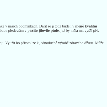
é v našich podmínkách. Dařit se ji totiž bude i v
méně kvalitní
 bude především v
písčito-jílovité půdě
, jež by měla mít vyšší pH.
goji. Využít ho přitom lze k jednoduché výrobě zdravého džusu. Může