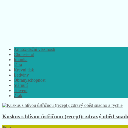
Antioxidační vlastnosti
Cholesterol
Imunita
Játra
Krevní tlak
Ledviny
Obranyschopnost
Stárnutí
Trávení
Zrak
Kuskus s hlívou ústřičnou (recept): zdravý oběd snad
Jídlo