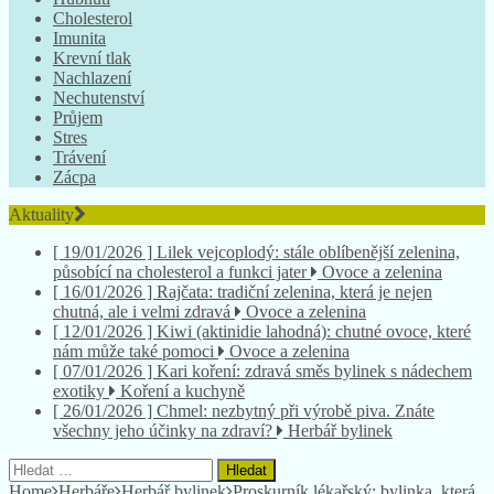
Cholesterol
Imunita
Krevní tlak
Nachlazení
Nechutenství
Průjem
Stres
Trávení
Zácpa
Aktuality
[ 19/01/2026 ]
Lilek vejcoplodý: stále oblíbenější zelenina,
působící na cholesterol a funkci jater
Ovoce a zelenina
[ 16/01/2026 ]
Rajčata: tradiční zelenina, která je nejen
chutná, ale i velmi zdravá
Ovoce a zelenina
[ 12/01/2026 ]
Kiwi (aktinidie lahodná): chutné ovoce, které
nám může také pomoci
Ovoce a zelenina
[ 07/01/2026 ]
Kari koření: zdravá směs bylinek s nádechem
exotiky
Koření a kuchyně
[ 26/01/2026 ]
Chmel: nezbytný při výrobě piva. Znáte
všechny jeho účinky na zdraví?
Herbář bylinek
Vyhledávání
Home
Herbáře
Herbář bylinek
Proskurník lékařský: bylinka, která