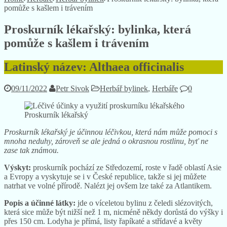
pomůže s kašlem i trávením
Proskurník lékařský: bylinka, která
pomůže s kašlem i trávením
Latinský název: Althaea officinalis
09/11/2022
Petr Sivok
Herbář bylinek
,
Herbáře
0
Proskurník lékařský
Proskurník lékařský je účinnou léčivkou, která nám může pomoci s
mnoha neduhy, zároveň se ale jedná o okrasnou rostlinu, byť ne
zase tak známou.
Výskyt:
proskurník pochází ze Středozemí, roste v řadě oblastí Asie
a Evropy a vyskytuje se i v České republice, takže si jej můžete
natrhat ve volné přírodě. Nalézt jej ovšem lze také za Atlantikem.
Popis a účinné látky:
jde o víceletou bylinu z čeledi slézovitých,
která sice může být nižší než 1 m, nicméně někdy dorůstá do výšky i
přes 150 cm. Lodyha je přímá, listy řapíkaté a střídavé a květy