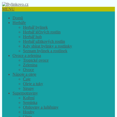
MENU
Domů
Herbáře
Herbář bylinek
Herbář léčivých rostlin
Herbář hub
Herbář užitkových rostlin
Kdy sbírat bylinky a rostlinky
Seznam bylinek a rostlinek
Ovoce a zelenina
Tropické ovoce
Zelenina
Ovoce
Nápoje a oleje
Čaje
Oleje a tuky
Sirupy
Superpotraviny
Koření
Semínka
Obiloviny a luštěniny
Houby
Oleje