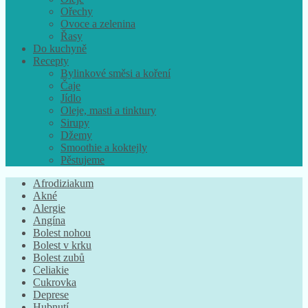
Ořechy
Ovoce a zelenina
Řasy
Do kuchyně
Recepty
Bylinkové směsi a koření
Čaje
Jídlo
Oleje, masti a tinktury
Sirupy
Džemy
Smoothie a koktejly
Pěstujeme
Afrodiziakum
Akné
Alergie
Angína
Bolest nohou
Bolest v krku
Bolest zubů
Celiakie
Cukrovka
Deprese
Hubnutí