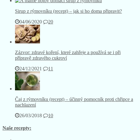
Sirup z rýmovníku (recept) – jak si ho doma připravit?
04/06/2020
20
Zázvor: zdravé koření, které zahřeje a používá se i při
přípravě zdravého cukroví
24/12/2021
11
Čaj z rýmovníku (recept) – účinný pomocník proti chřipce a
nachlazení
26/03/2018
10
Naše recepty: