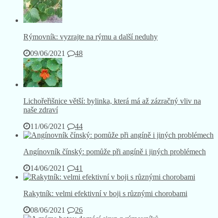
Rýmovník: vyzrajte na rýmu a další neduhy
09/06/2021
48
Lichořeřišnice větší: bylinka, která má až zázračný vliv na
naše zdraví
11/06/2021
44
Angínovník čínský: pomůže při angíně i jiných problémech
14/06/2021
41
Rakytník: velmi efektivní v boji s různými chorobami
08/06/2021
26