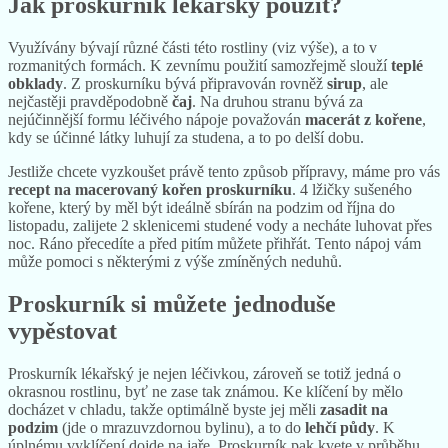
Jak proskurník lékařský použít?
Využívány bývají různé části této rostliny (viz výše), a to v
rozmanitých formách. K zevnímu použití samozřejmě slouží
teplé
obklady
. Z proskurníku bývá připravován rovněž
sirup
, ale
nejčastěji pravděpodobně
čaj
. Na druhou stranu bývá za
nejúčinnější formu léčivého nápoje považován
macerát z kořene
,
kdy se účinné látky luhují za studena, a to po delší dobu.
Jestliže chcete vyzkoušet právě tento způsob přípravy, máme pro vás
recept na macerovaný kořen proskurníku
. 4 lžičky sušeného
kořene, který by měl být ideálně sbírán na podzim od října do
listopadu, zalijete 2 sklenicemi studené vody a necháte luhovat přes
noc. Ráno přecedíte a před pitím můžete přihřát. Tento nápoj vám
může pomoci s některými z výše zmíněných neduhů.
Proskurník si můžete jednoduše
vypěstovat
Proskurník lékařský je nejen léčivkou, zároveň se totiž jedná o
okrasnou rostlinu, byť ne zase tak známou. Ke klíčení by mělo
docházet v chladu, takže optimálně byste jej měli
zasadit na
podzim
(jde o mrazuvzdornou bylinu), a to do
lehčí půdy
. K
úplnému vyklíčení dojde na jaře. Proskurník pak kvete v průběhu