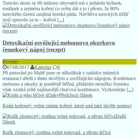
Turecko skoro se 60 miliony obyvateli má z pohledu bylinek,
rostlinek a zejména koření co světu dát a to i přesto, že 80%
tureckého území zaujímá horská půda. Návštěva tureckých tržišť
stojí opravdu za to – koření
[...]
Detoxikační osvěžující melounovo okurkovo
česnekový nápoj (recept)
Recepty
07/08/2017
Katerina
0
Při putování po Maltě jsme se několikrát v nabídce místních
restaurací střetli s tímto skvělým a osvěžujícím nápojem. Kombinace
melounu a okurky je poměrně běžná, přidáním stroužku česneku
však vzniká ještě zajímavější chuťová kombinace. Vyzkoušejte
[...]
Předchozí článek
Kmín kořenný: velmi známe koření, které umí také skvěle pomoci
Další
článek
Rulík zlomocný: rostlina velmi jedovatá, a přesto léčivá