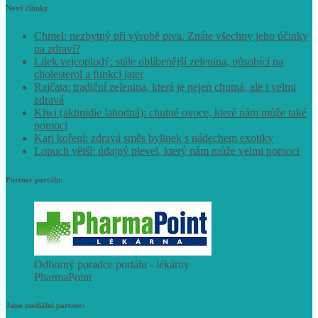
Nové články
Chmel: nezbytný při výrobě piva. Znáte všechny jeho účinky
na zdraví?
Lilek vejcoplodý: stále oblíbenější zelenina, působící na
cholesterol a funkci jater
Rajčata: tradiční zelenina, která je nejen chutná, ale i velmi
zdravá
Kiwi (aktinidie lahodná): chutné ovoce, které nám může také
pomoci
Kari koření: zdravá směs bylinek s nádechem exotiky
Lopuch větší: údajný plevel, který nám může velmi pomoci
Partner portálu:
Odborný poradce portálu - lékárny
PharmaPoint
Jsme mediální partner: