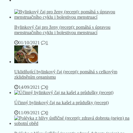
Bylinkový čaj pro ženy (recept): pomáhá s úpravou
menstruačního cyklu i bolestivou menstruací
01/10/2021
1
Uklidňující bylinkový čaj (recept): pomáhá s celkovým
zklidněním organismu
14/09/2021
0
Účinný bylinkový čaj na kašel a průdušky (recept)
11/09/2021
0