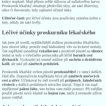
krátce stopkaté. Mají přitom světle růžovou až nafialovělou barvu.
Proskurník lékařský obsahuje především slizy, ale také třísloviny,
silice či flavonoidy, tedy zajímavé účinné látky.
Užitečné části:
pro léčivé účinky jsou používány zejména kořen a
listy, někdy ale také květy.
Léčivé účinky proskurníku lékařského
Jak jsme již uvedli, nejdůležitější složkou proskurníku lékařského
jsou slizové látky, protože mají blahodárný vliv na leckteré neduhy.
Tak například usnadňují
vykašlávání
a pozitivně působí na
sliznice
.
Jedná se tedy o výtečného pomocníka při léčbě
horních cest
dýchacích
. Vyzkoušet jej ostatně můžete při
suchém a dráždivém
kašli
, ale také při
zánětech průdušek
.
Proskurník lékařský ovšem působí
protizánětlivě
i v rámci dalších
částí těla. Doporučován kupříkladu bývá při
zánětech močových
cest a střev
. Účinkovat by měl rovněž při
průjmech
,
žaludečních
vředech
a dalších problémech trávicího ústrojí. Trápí-li vás např.
nepříjemné
pálení žáhy
, tato bylina vám může pomoci. Při vnějším
použití působí navíc kladně na
hojení ran
, takže ji nemusíte užívat
pouze vnitřně.