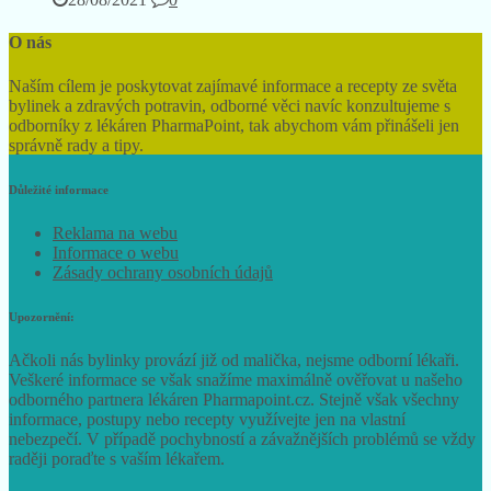
O nás
Naším cílem je poskytovat zajímavé informace a recepty ze světa
bylinek a zdravých potravin, odborné věci navíc konzultujeme s
odborníky z lékáren PharmaPoint, tak abychom vám přinášeli jen
správně rady a tipy.
Důležité informace
Reklama na webu
Informace o webu
Zásady ochrany osobních údajů
Upozornění:
Ačkoli nás bylinky provází již od malička, nejsme odborní lékaři.
Veškeré informace se však snažíme maximálně ověřovat u našeho
odborného partnera lékáren Pharmapoint.cz. Stejně však všechny
informace, postupy nebo recepty využívejte jen na vlastní
nebezpečí. V případě pochybností a závažnějších problémů se vždy
raději poraďte s vaším lékařem.