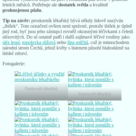
letních měsíců. Potřebuje ale
dostatek světla
a kvalitně
prohnojenou půdu
.
Tip na závěr:
proskurník lékařský bývá někdy lidově nazýván
„ibišek“. Toto označení ovšem není správné, protože ibišek je úplně
jiný rod, byť jsou jeho zástupci rovněž okrasnými léčivkami z čeledi
slézovitých. Do ní ostatně patří i další zajímavé léčivé rostliny jako
sléz lesní
,
topolovka růžová
nebo
lípa srdčitá
, což je mimochodem
národní strom Čechů, jehož květy s listenem působí blahodárně na
lidské zdraví.
Fotogalerie:
Proskurník lékařský
Proskurník lékařský