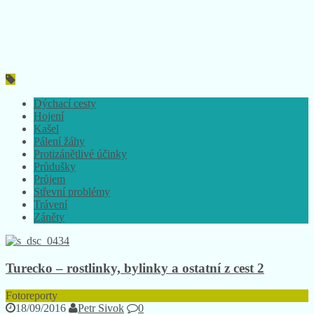
Dýchací cesty
Hojení
Kašel
Pálení žáhy
Protizánětlivé účinky
Průdušky
Průjem
Střevní problémy
Trávení
Záněty
Turecko – rostlinky, bylinky a ostatní z cest 2
Fotoreporty
18/09/2016
Petr Sivok
0