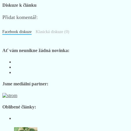
Diskuze k článku
Přidat komentář:
Facebook diskuze
Klasická diskuze (0)
Ať vám neunikne žádná novinka:
Sledujte
nás
Sledujte
na
nás
Sledujte
Facebooku
na
nás
Instagramu
na
Jsme mediální partner:
YouTube
Oblíbené články: