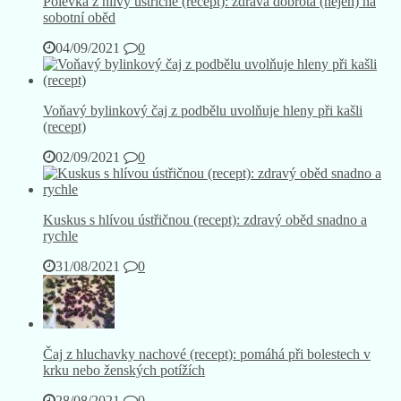
Polévka z hlívy ústřičné (recept): zdravá dobrota (nejen) na
sobotní oběd
04/09/2021
0
Voňavý bylinkový čaj z podbělu uvolňuje hleny při kašli
(recept)
02/09/2021
0
Kuskus s hlívou ústřičnou (recept): zdravý oběd snadno a
rychle
31/08/2021
0
Čaj z hluchavky nachové (recept): pomáhá při bolestech v
krku nebo ženských potížích
28/08/2021
0