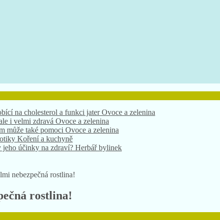
bící na cholesterol a funkci jater
Ovoce a zelenina
 ale i velmi zdravá
Ovoce a zelenina
nám může také pomoci
Ovoce a zelenina
xotiky
Koření a kuchyně
 jeho účinky na zdraví?
Herbář bylinek
elmi nebezpečná rostlina!
pečná rostlina!