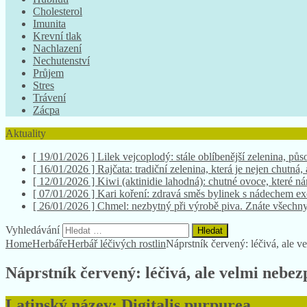
Cholesterol
Imunita
Krevní tlak
Nachlazení
Nechutenství
Průjem
Stres
Trávení
Zácpa
Aktuality
[ 19/01/2026 ]
Lilek vejcoplodý: stále oblíbenější zelenina, půso
[ 16/01/2026 ]
Rajčata: tradiční zelenina, která je nejen chutná,
[ 12/01/2026 ]
Kiwi (aktinidie lahodná): chutné ovoce, které 
[ 07/01/2026 ]
Kari koření: zdravá směs bylinek s nádechem e
[ 26/01/2026 ]
Chmel: nezbytný při výrobě piva. Znáte všechny
Vyhledávání
Home
Herbáře
Herbář léčivých rostlin
Náprstník červený: léčivá, ale v
Náprstník červený: léčivá, ale velmi nebez
Latinský název: Digitalis purpurea