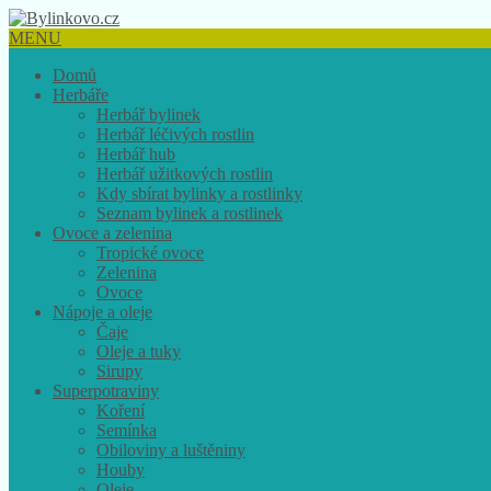
MENU
Domů
Herbáře
Herbář bylinek
Herbář léčivých rostlin
Herbář hub
Herbář užitkových rostlin
Kdy sbírat bylinky a rostlinky
Seznam bylinek a rostlinek
Ovoce a zelenina
Tropické ovoce
Zelenina
Ovoce
Nápoje a oleje
Čaje
Oleje a tuky
Sirupy
Superpotraviny
Koření
Semínka
Obiloviny a luštěniny
Houby
Oleje