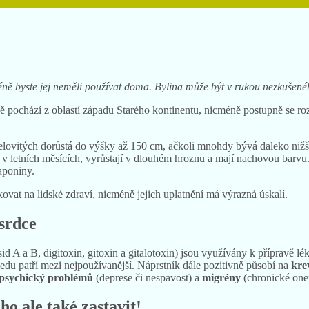
ně byste jej neměli používat doma. Bylina může být v rukou nezkušen
 pochází z oblastí západu Starého kontinentu, nicméně postupně se rozš
celovitých dorůstá do výšky až 150 cm, ačkoli mnohdy bývá daleko nižší.
éna v letních měsících, vyrůstají v dlouhém hroznu a mají nachovou barv
aponiny.
ovat na lidské zdraví, nicméně jejich uplatnění má výrazná úskalí.
 srdce
 a B, digitoxin, gitoxin a gitalotoxin) jsou využívány k přípravě lék
du patří mezi nejpoužívanější. Náprstník dále pozitivně působí na
kre
, psychický problémů
(deprese či nespavost) a
migrény
(chronické onem
ho ale také zastavit!