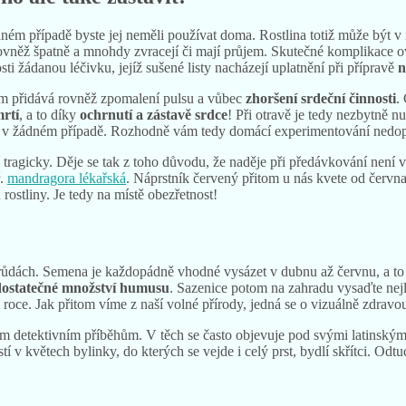
ném případě byste jej neměli používat doma. Rostlina totiž může být
 rovněž špatně a mnohdy zvracejí či mají průjem. Skutečné komplikace o
osti žádanou léčivku, jejíž sušené listy nacházejí uplatnění při přípravě
n
m přidává rovněž zpomalení pulsu a vůbec
zhoršení srdeční činnosti
.
rtí
, a to díky
ochrnutí a zástavě srdce
! Při otravě je tedy nezbytně 
žívat v žádném případě. Rozhodně vám tedy domácí experimentování ned
ragicky. Děje se tak z toho důvodu, že naděje při předávkování není 
ř.
mandragora lékařská
. Náprstník červený přitom u nás kvete od červn
stliny. Je tedy na místě obezřetnost!
odrůdách. Semena je každopádně vhodné vysázet v dubnu až červnu, a t
dostatečné množství humusu
. Sazenice potom na zahradu vysaďte ne
m roce. Jak přitom víme z naší volné přírody, jedná se o vizuálně zdravo
rým detektivním příběhům. V těch se často objevuje pod svými latinsk
í v květech bylinky, do kterých se vejde i celý prst, bydlí skřítci. Odtu