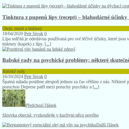
Tinktura z pupenů lípy (recept) – blahodárné účinky 
Oleje, masti a tinktury
18/04/2020
Petr Sivok
0
Lípa srdčitá je odedávna používaná pro své léčivé účinky, které jso
tinktury (kapek) z lípy.
[...]
Babské rady na psychické problémy: některé skutečně
Babské rady
16/10/2024
Petr Sivok
0
Špatná nálada postihne alespoň jednou za čas většinu z nás. Někter
poruchou Deprese patří mezi poruchy psychiky a
[...]
Předchozí článek
Slzovka obecná: vyzkoušejte v kuchyni něco nového
Další článek