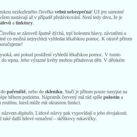
 v rukou nezkušeného člověka
velmi nebezpečná
! Už jen samotné
všem nastávají až v případě předávkování. Není tedy divu, že je
álevů
a
tinktury
.
 Člověku se zároveň špatně dýchá, trpí bolestmi hlavy, závratěmi a
nutné co možná nejrychleji vyhledat lékařskou pomoc. K otravě přitom
oporučujeme!
vysoká, ani pokud postižení vyhledá lékařskou pomoc. V tomto
a do srpna. Jeho výrazné květy mohou přitahovat děti. V dětském
o do
pařeniště
, nebo do
skleníku
. Stačí je přitom pouze nasypat na
jlépe během podzimu. Náprstník červený má rád spíše
polostín
a
u rostlinu, která může mít okrasnou funkci.
ým názvem
digitalis
. Lidové názvy pak vypovídají o jeho dvojakosti.
d také další lidové označení – skřítkovy rukavičky.