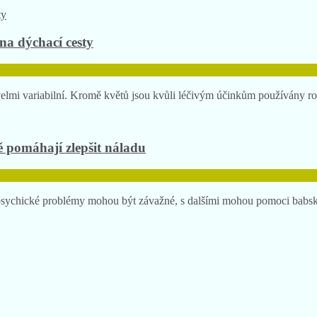
na dýchací cesty
u velmi variabilní. Kromě květů jsou kvůli léčivým účinkům používány 
 pomáhají zlepšit náladu
é psychické problémy mohou být závažné, s dalšími mohou pomoci babsk