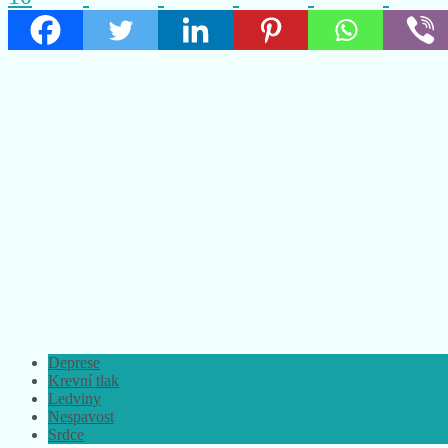
Deprese
Krevní tlak
Ledviny
Nespavost
Srdce