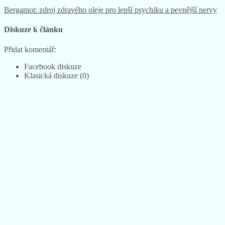
Bergamot: zdroj zdravého oleje pro lepší psychiku a pevnější nervy
Diskuze k článku
Přidat komentář:
Facebook diskuze
Klasická diskuze (0)