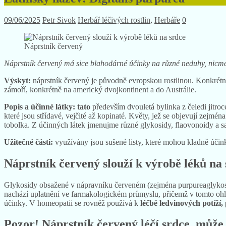
09/06/2025
Petr Sivok
Herbář léčivých rostlin
,
Herbáře
0
Náprstník červený
Náprstník červený má sice blahodárné účinky na různé neduhy, nicmé
Výskyt:
náprstník červený je původně evropskou rostlinou. Konkrétně
zámoří, konkrétně na americký dvojkontinent a do Austrálie.
Popis a účinné látky: tato
především dvouletá bylinka z čeledi jitro
které jsou střídavé, vejčité až kopinaté. Květy, jež se objevují zejm
tobolka. Z účinných látek jmenujme různé glykosidy, flaovonoidy a s
Užitečné části:
využívány jsou sušené listy, které mohou kladně účink
Náprstník červený slouží k výrobě léků na
Glykosidy obsažené v nápravníku červeném (zejména purpureaglykosid A
nachází uplatnění ve farmakologickém průmyslu, přičemž v tomto ohle
účinky. V homeopatii se rovněž používá k
léčbě ledvinových potíží
Pozor! Náprstník červený léčí srdce, může 