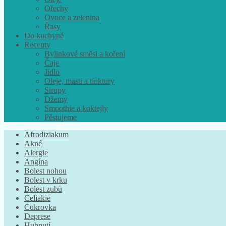
Ořechy
Ovoce a zelenina
Řasy
Do kuchyně
Recepty
Bylinkové směsi a koření
Čaje
Jídlo
Oleje, masti a tinktury
Sirupy
Džemy
Smoothie a koktejly
Pěstujeme
Afrodiziakum
Akné
Alergie
Angína
Bolest nohou
Bolest v krku
Bolest zubů
Celiakie
Cukrovka
Deprese
Hubnutí