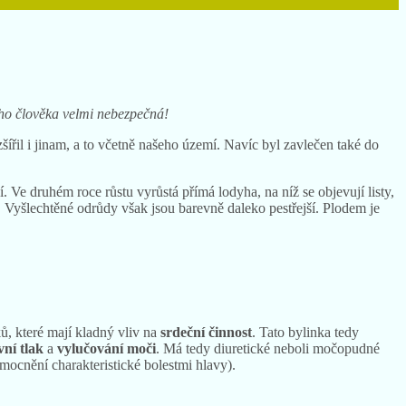
ého člověka velmi nebezpečná!
ířil i jinam, a to včetně našeho území. Navíc byl zavlečen také do
 Ve druhém roce růstu vyrůstá přímá lodyha, na níž se objevují listy,
u. Vyšlechtěné odrůdy však jsou barevně daleko pestřejší. Plodem je
ů, které mají kladný vliv na
srdeční činnost
. Tato bylinka tedy
vní tlak
a
vylučování moči
. Má tedy diuretické neboli močopudné
ocnění charakteristické bolestmi hlavy).