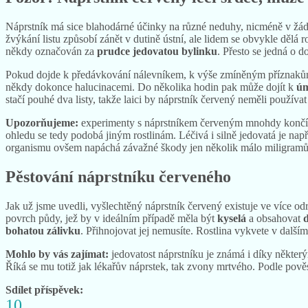
Náprstník má sice blahodárné účinky na různé neduhy, nicméně v žád
žvýkání listu způsobí zánět v dutině ústní, ale lidem se obvykle dělá
někdy označován za
prudce jedovatou bylinku
. Přesto se jedná o d
Pokud dojde k předávkování nálevníkem, k výše zmíněným příznaků
někdy dokonce halucinacemi. Do několika hodin pak může dojít k
úm
stačí pouhé dva listy, takže laici by náprstník červený neměli pou
Upozorňujeme:
experimenty s náprstníkem červeným mnohdy končí t
ohledu se tedy podobá jiným rostlinám. Léčivá i silně jedovatá je nap
organismu ovšem napáchá závažné škody jen několik málo miligramů ro
Pěstování náprstníku červeného
Jak už jsme uvedli, vyšlechtěný náprstník červený existuje ve více 
povrch půdy, jež by v ideálním případě měla být
kyselá
a obsahovat
bohatou zálivku
. Přihnojovat jej nemusíte. Rostlina vykvete v další
Mohlo by vás zajímat:
jedovatost náprstníku je známá i díky někte
Říká se mu totiž jak lékařův náprstek, tak zvony mrtvého. Podle pověst
Sdílet příspěvek:
10