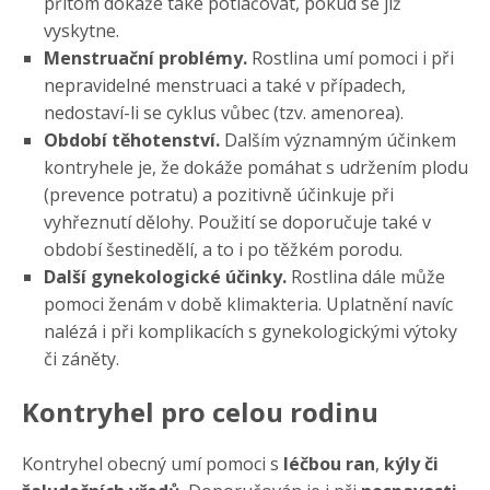
přitom dokáže také potlačovat, pokud se již
vyskytne.
Menstruační problémy.
Rostlina umí pomoci i při
nepravidelné menstruaci a také v případech,
nedostaví-li se cyklus vůbec (tzv. amenorea).
Období těhotenství.
Dalším významným účinkem
kontryhele je, že dokáže pomáhat s udržením plodu
(prevence potratu) a pozitivně účinkuje při
vyhřeznutí dělohy. Použití se doporučuje také v
období šestinedělí, a to i po těžkém porodu.
Další gynekologické účinky.
Rostlina dále může
pomoci ženám v době klimakteria. Uplatnění navíc
nalézá i při komplikacích s gynekologickými výtoky
či záněty.
Kontryhel pro celou rodinu
Kontryhel obecný umí pomoci s
léčbou ran
,
kýly či