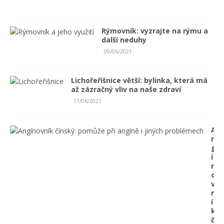
Rýmovník: vyzrajte na rýmu a
další neduhy
09/06/2021
Lichořeřišnice větší: bylinka, která má
až zázračný vliv na naše zdraví
11/06/2021
A
n
g
í
n
o
v
n
í
k
č