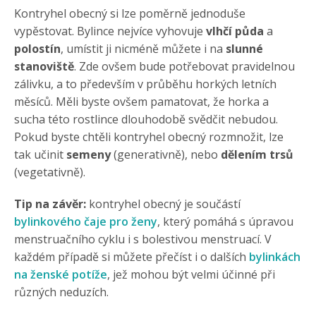
Kontryhel obecný si lze poměrně jednoduše
vypěstovat. Bylince nejvíce vyhovuje
vlhčí půda
a
polostín
, umístit ji nicméně můžete i na
slunné
stanoviště
. Zde ovšem bude potřebovat pravidelnou
zálivku, a to především v průběhu horkých letních
měsíců. Měli byste ovšem pamatovat, že horka a
sucha této rostlince dlouhodobě svědčit nebudou.
Pokud byste chtěli kontryhel obecný rozmnožit, lze
tak učinit
semeny
(generativně), nebo
dělením trsů
(vegetativně).
Tip na závěr:
kontryhel obecný je součástí
bylinkového čaje pro ženy
, který pomáhá s úpravou
menstruačního cyklu i s bolestivou menstruací. V
každém případě si můžete přečíst i o dalších
bylinkách
na ženské potíže
, jež mohou být velmi účinné při
různých neduzích.