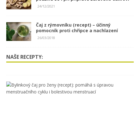
24/12/2021
Čaj z rýmovníku (recept) – účinný
pomocník proti chřipce a nachlazení
26/03/2018
NAŠE RECEPTY:
B
y
l
i
n
k
o
v
ý
č