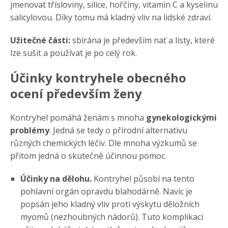
jmenovat třísloviny, silice, hořčiny, vitamín C a kyselinu
salicylovou. Díky tomu má kladný vliv na lidské zdraví.
Užitečné části:
sbírána je především nať a listy, které
lze sušit a používat je po celý rok.
Účinky kontryhele obecného
ocení především ženy
Kontryhel pomáhá ženám s mnoha
gynekologickými
problémy
. Jedná se tedy o přírodní alternativu
různých chemických léčiv. Dle mnoha výzkumů se
přitom jedná o skutečně účinnou pomoc.
Účinky na dělohu.
Kontryhel působí na tento
pohlavní orgán opravdu blahodárně. Navíc je
popsán jeho kladný vliv proti výskytu děložních
myomů (nezhoubných nádorů). Tuto komplikaci