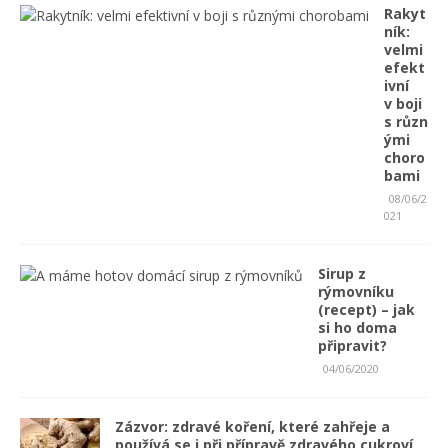
Rakyt
ník:
velmi
efekt
ivní
v boji
s různ
ými
choro
bami
08/06/2
021
Sirup z
rýmovníku
(recept) – jak
si ho doma
připravit?
04/06/2020
Zázvor: zdravé koření, které zahřeje a
používá se i při přípravě zdravého cukroví