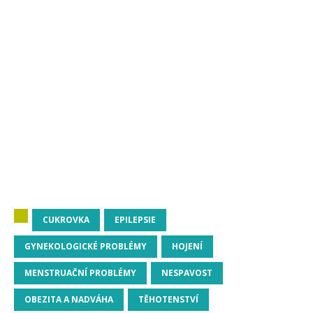
CUKROVKA
EPILEPSIE
GYNEKOLOGICKÉ PROBLÉMY
HOJENÍ
MENSTRUAČNÍ PROBLÉMY
NESPAVOST
OBEZITA A NADVÁHA
TĚHOTENSTVÍ