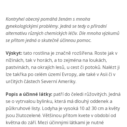
Kontryhel obecný pomáhá ženám s mnoha
gynekologickými problémy. Jedná se tedy o přírodní
alternativu různých chemických léčiv. Dle mnoha výzkumů
se přitom jedná o skutečně účinnou pomoc.
Výskyt:
tato rostlina je značně rozšířena. Roste jak v
nížinách, tak v horách, a to zejména na loukách,
pastvinách, na okrajích lesů, u cest či potoků. Nalézt ji
lze takřka po celém území Evropy, ale také v Asii či v
určitých částech Severní Ameriky.
Popis a účinné látky:
patří do čeledi růžovitých. Jedná
se o vytrvalou bylinku, která má dlouhý oddenek a
půlkruhové listy. Lodyha je vysoká 10 až 30 cm a květy
jsou žlutozelené. Většinou přitom kvete v období od
května do září. Mezi účinnými látkami je nutné