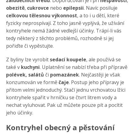
žaludečních vředů
. Doporučován je i při
nespavosti
,
obezitě
,
cukrovce
nebo
epilepsii
. Navíc posiluje
celkovou tělesnou výkonnost
, a to i u dětí, které
fyzicky neprospívají. Z toho jasně vyplývá, že užívání
kontryhele nemá žádné vedlejší účinky. Trápí-li vás
tedy některý z těchto problémů, rozhodně si jej
pořiďte či vypěstujte.
Z byliny lze vyrobit
sedací koupele
, ale používá se
také v
kuchyni
. Uplatnění se nabízí třeba při přípravě
polévek, salátů
či
pomazánek
. Nejčastěji je však
konzumován ve formě
čaje
. Postup jeho přípravy je
přitom velmi jednoduchý. Stačí jednu vrchovatou lžíci
kontryhele spařit v hrníčku se čtvrt litrem vody a
nechat vyluhovat. Pak už můžete pouze pít a pocítit
jeho účinky.
Kontryhel obecný a pěstování