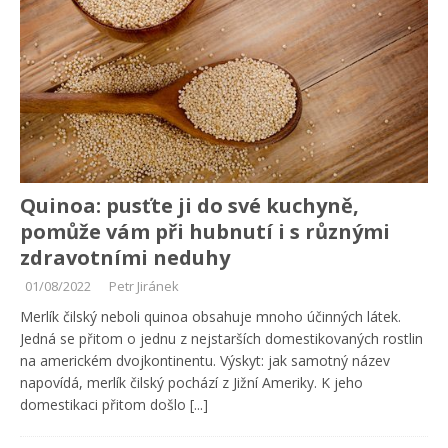
Quinoa: pusťte ji do své kuchyně,
pomůže vám při hubnutí i s různými
zdravotními neduhy
01/08/2022
Petr Jiránek
Merlík čilský neboli quinoa obsahuje mnoho účinných látek.
Jedná se přitom o jednu z nejstarších domestikovaných rostlin
na americkém dvojkontinentu. Výskyt: jak samotný název
napovídá, merlík čilský pochází z Jižní Ameriky. K jeho
domestikaci přitom došlo
[...]