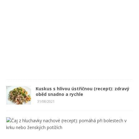
p
t
)
0
2
/
0
9
/
2
0
2
1
Kuskus s hlívou ústřičnou (recept): zdravý
oběd snadno a rychle
31/08/2021
Č
a
j
z