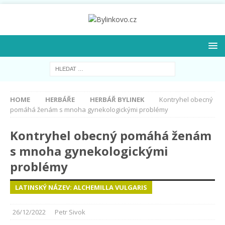
HOME
HERBÁŘE
HERBÁŘ BYLINEK
Kontryhel obecný
pomáhá ženám s mnoha gynekologickými problémy
Kontryhel obecný pomáhá ženám
s mnoha gynekologickými
problémy
LATINSKÝ NÁZEV: ALCHEMILLA VULGARIS
26/12/2022
Petr Sivok