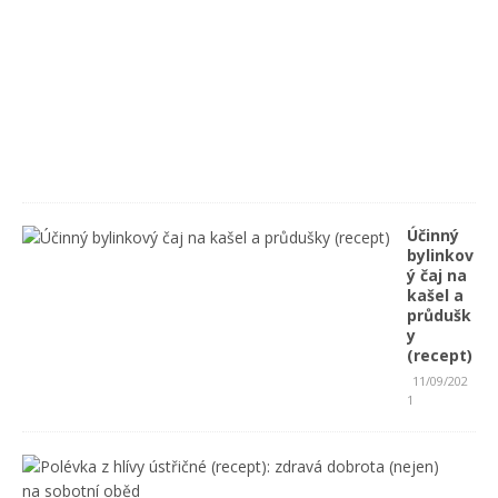
1
4
/
0
9
/
2
0
2
1
Účinný
bylinkov
ý čaj na
kašel a
průdušk
y
(recept)
11/09/202
1
P
o