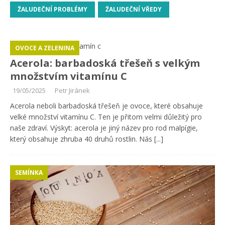
ŽALUDEČNÍ PROBLÉMY
ŽALUDEČNÍ VŘEDY
OVOCE A ZELENINA
Acerola: barbadoská třešeň s velkým
množstvím vitamínu C
19/05/2025
Petr Jiránek
Acerola neboli barbadoská třešeň je ovoce, které obsahuje
velké množství vitamínu C. Ten je přitom velmi důležitý pro
naše zdraví. Výskyt: acerola je jiný název pro rod malpígie,
který obsahuje zhruba 40 druhů rostlin. Nás
[...]
SEMÍNKA