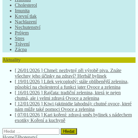
Cholesterol
Imunita
Krevní tlak
Nachlazení
Nechutenství
Průjem
Stres
Trávení
Zácpa
Aktuality
[ 26/01/2026 ]
Chmel: nezbytný při výrobě piva. Znáte
všechny jeho účinky na zdraví?
Herbář bylinek
[ 19/01/2026 ]
Lilek vejcoplodý: stále oblíbenější zelenina,
působící na cholesterol a funkci jater
Ovoce a zelenina
[ 16/01/2026 ]
Rajčata: tradiční zelenina, která je nejen
chutná, ale i velmi zdravá
Ovoce a zelenina
[ 12/01/2026 ]
Kiwi (aktinidie lahodná): chutné ovoce, které
nám může také pomoci
Ovoce a zelenina
[ 07/01/2026 ]
Kari koření: zdravá směs bylinek s nádechem
exotiky
Koření a kuchyně
Vyhledávání
Home
Těhotenství