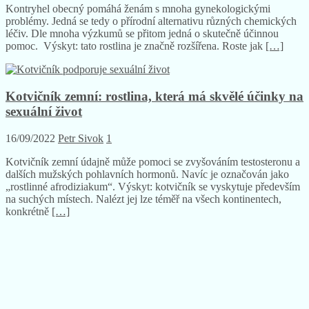
Kontryhel obecný pomáhá ženám s mnoha gynekologickými
problémy. Jedná se tedy o přírodní alternativu různých chemických
léčiv. Dle mnoha výzkumů se přitom jedná o skutečně účinnou
pomoc. Výskyt: tato rostlina je značně rozšířena. Roste jak
[…]
Kotvičník zemní: rostlina, která má skvělé účinky na
sexuální život
16/09/2022
Petr Sivok
1
Kotvičník zemní údajně může pomoci se zvyšováním testosteronu a
dalších mužských pohlavních hormonů. Navíc je označován jako
„rostlinné afrodiziakum“. Výskyt: kotvičník se vyskytuje především
na suchých místech. Nalézt jej lze téměř na všech kontinentech,
konkrétně
[…]