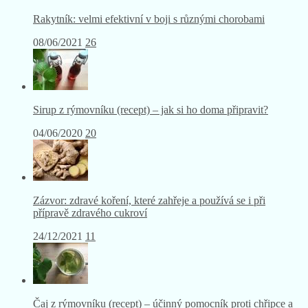
Rakytník: velmi efektivní v boji s různými chorobami
08/06/2021
26
Sirup z rýmovníku (recept) – jak si ho doma připravit?
04/06/2020
20
Zázvor: zdravé koření, které zahřeje a používá se i při
přípravě zdravého cukroví
24/12/2021
11
Čaj z rýmovníku (recept) – účinný pomocník proti chřipce a