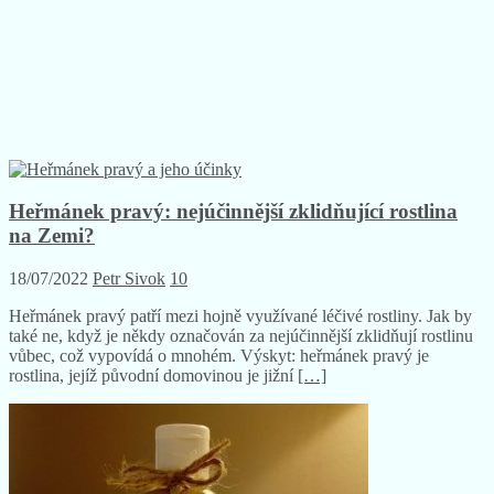
Heřmánek pravý: nejúčinnější zklidňující rostlina
na Zemi?
18/07/2022
Petr Sivok
10
Heřmánek pravý patří mezi hojně využívané léčivé rostliny. Jak by
také ne, když je někdy označován za nejúčinnější zklidňují rostlinu
vůbec, což vypovídá o mnohém. Výskyt: heřmánek pravý je
rostlina, jejíž původní domovinou je jižní
[…]