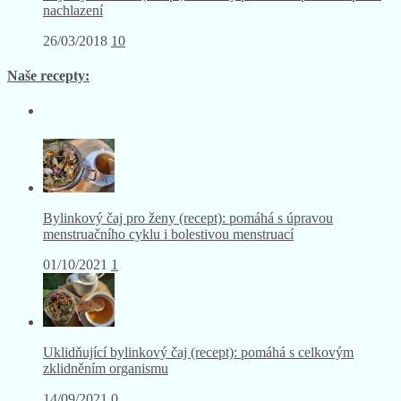
nachlazení
26/03/2018
10
Naše recepty:
Bylinkový čaj pro ženy (recept): pomáhá s úpravou
menstruačního cyklu i bolestivou menstruací
01/10/2021
1
Uklidňující bylinkový čaj (recept): pomáhá s celkovým
zklidněním organismu
14/09/2021
0