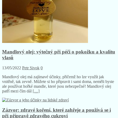
Mandlový olej: výtečný při péči o pokožku a kvalitu
vlasů
13/05/2022
Petr Sivok
0
Mandlový olej má zajímavé účinky, přičemž ho lze využít jak
vnitřně, tak zevně. Můžete si ho připravit i sami doma, neměli byste
ale používat hořké mandle, které jsou nebezpečné! Mandlový olej
patří mezi čím dál
[…]
Zázvor: zdravé koření, které zahřeje a používá se i
při přípravě zdravého cukroví