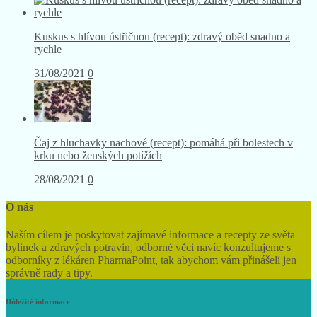
Kuskus s hlívou ústřičnou (recept): zdravý oběd snadno a
rychle
31/08/2021
0
Čaj z hluchavky nachové (recept): pomáhá při bolestech v
krku nebo ženských potížích
28/08/2021
0
O nás
Naším cílem je poskytovat zajímavé informace a recepty ze světa
bylinek a zdravých potravin, odborné věci navíc konzultujeme s
odborníky z lékáren PharmaPoint, tak abychom vám přinášeli jen
správně rady a tipy.
Důležité informace