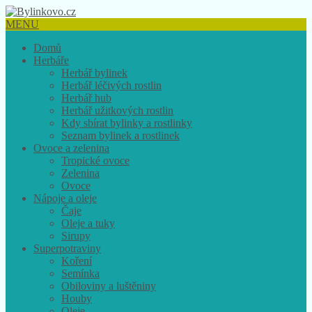
MENU
Domů
Herbáře
Herbář bylinek
Herbář léčivých rostlin
Herbář hub
Herbář užitkových rostlin
Kdy sbírat bylinky a rostlinky
Seznam bylinek a rostlinek
Ovoce a zelenina
Tropické ovoce
Zelenina
Ovoce
Nápoje a oleje
Čaje
Oleje a tuky
Sirupy
Superpotraviny
Koření
Semínka
Obiloviny a luštěniny
Houby
Oleje