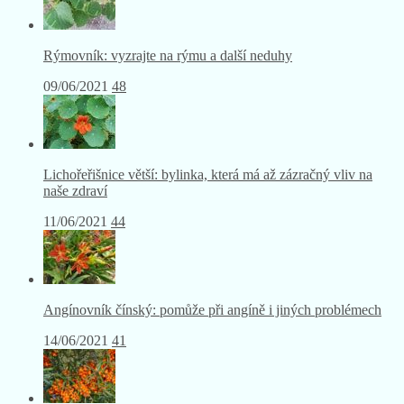
Rýmovník: vyzrajte na rýmu a další neduhy
09/06/2021
48
Lichořeřišnice větší: bylinka, která má až zázračný vliv na
naše zdraví
11/06/2021
44
Angínovník čínský: pomůže při angíně i jiných problémech
14/06/2021
41