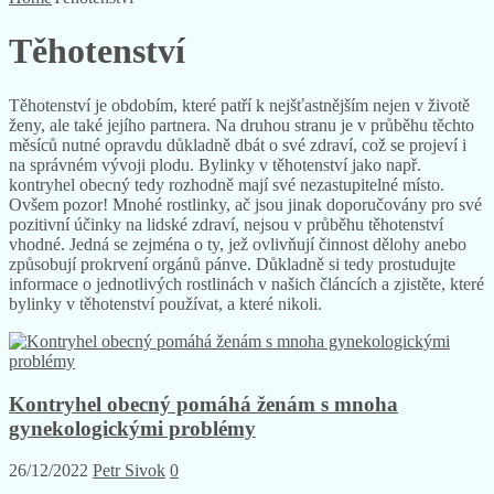
Těhotenství
Těhotenství je obdobím, které patří k nejšťastnějším nejen v životě
ženy, ale také jejího partnera. Na druhou stranu je v průběhu těchto
měsíců nutné opravdu důkladně dbát o své zdraví, což se projeví i
na správném vývoji plodu. Bylinky v těhotenství jako např.
kontryhel obecný tedy rozhodně mají své nezastupitelné místo.
Ovšem pozor! Mnohé rostlinky, ač jsou jinak doporučovány pro své
pozitivní účinky na lidské zdraví, nejsou v průběhu těhotenství
vhodné. Jedná se zejména o ty, jež ovlivňují činnost dělohy anebo
způsobují prokrvení orgánů pánve. Důkladně si tedy prostudujte
informace o jednotlivých rostlinách v našich článcích a zjistěte, které
bylinky v těhotenství používat, a které nikoli.
Kontryhel obecný pomáhá ženám s mnoha
gynekologickými problémy
26/12/2022
Petr Sivok
0