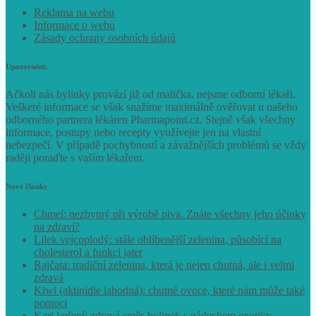
Reklama na webu
Informace o webu
Zásady ochrany osobních údajů
Upozornění:
Ačkoli nás bylinky provází již od malička, nejsme odborní lékaři.
Veškeré informace se však snažíme maximálně ověřovat u našeho
odborného partnera lékáren Pharmapoint.cz. Stejně však všechny
informace, postupy nebo recepty využívejte jen na vlastní
nebezpečí. V případě pochybností a závažnějších problémů se vždy
raději poraďte s vaším lékařem.
Nové články
Chmel: nezbytný při výrobě piva. Znáte všechny jeho účinky
na zdraví?
Lilek vejcoplodý: stále oblíbenější zelenina, působící na
cholesterol a funkci jater
Rajčata: tradiční zelenina, která je nejen chutná, ale i velmi
zdravá
Kiwi (aktinidie lahodná): chutné ovoce, které nám může také
pomoci
Kari koření: zdravá směs bylinek s nádechem exotiky