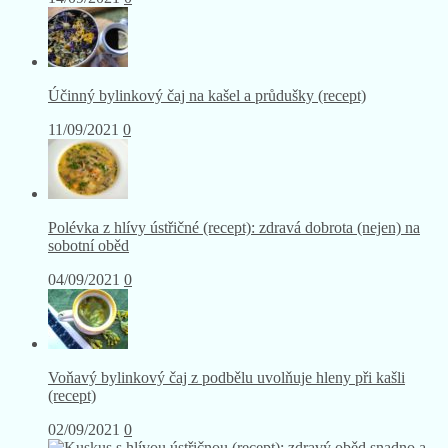
Účinný bylinkový čaj na kašel a průdušky (recept)
11/09/2021
0
Polévka z hlívy ústřičné (recept): zdravá dobrota (nejen) na
sobotní oběd
04/09/2021
0
Voňavý bylinkový čaj z podbělu uvolňuje hleny při kašli
(recept)
02/09/2021
0