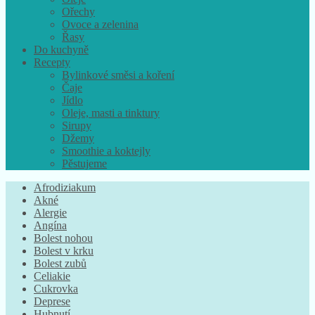
Ořechy
Ovoce a zelenina
Řasy
Do kuchyně
Recepty
Bylinkové směsi a koření
Čaje
Jídlo
Oleje, masti a tinktury
Sirupy
Džemy
Smoothie a koktejly
Pěstujeme
Afrodiziakum
Akné
Alergie
Angína
Bolest nohou
Bolest v krku
Bolest zubů
Celiakie
Cukrovka
Deprese
Hubnutí