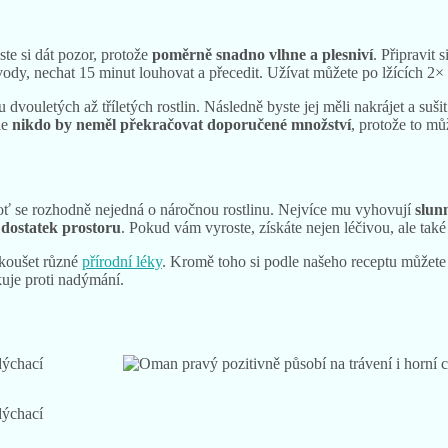
ste si dát pozor, protože
poměrně snadno vlhne a plesniví
. Připravit 
vody, nechat 15 minut louhovat a přecedit. Užívat můžete po lžících 2× a
 u dvouletých až tříletých rostlin. Následně byste jej měli nakrájet a su
le
nikdo by neměl překračovat doporučené množství
, protože to mů
boť se rozhodně nejedná o náročnou rostlinu. Nejvíce mu vyhovují
slun
dostatek prostoru
. Pokud vám vyroste, získáte nejen léčivou, ale také
zkoušet různé
přírodní léky
. Kromě toho si podle našeho receptu můžete
uje proti nadýmání.