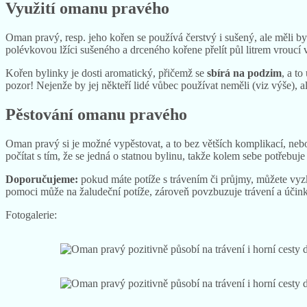
Využití omanu pravého
Oman pravý, resp. jeho kořen se používá čerstvý i sušený, ale měli by
polévkovou lžíci sušeného a drceného kořene přelít půl litrem vroucí 
Kořen bylinky je dosti aromatický, přičemž se
sbírá na podzim
, a to
pozor! Nejenže by jej někteří lidé vůbec používat neměli (viz výše), a
Pěstování omanu pravého
Oman pravý si je možné vypěstovat, a to bez větších komplikací, ne
počítat s tím, že se jedná o statnou bylinu, takže kolem sebe potřebuje
Doporučujeme:
pokud máte potíže s trávením či průjmy, můžete vy
pomoci může na žaludeční potíže, zároveň povzbuzuje trávení a účink
Fotogalerie: