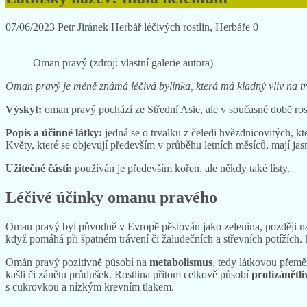
07/06/2023
Petr Jiránek
Herbář léčivých rostlin
,
Herbáře
0
Oman pravý (zdroj: vlastní galerie autora)
Oman pravý je méně známá léčivá bylinka, která má kladný vliv na 
Výskyt:
oman pravý pochází ze Střední Asie, ale v současné době ro
Popis a účinné látky:
jedná se o trvalku z čeledi hvězdnicovitých, k
Květy, které se objevují především v průběhu letních měsíců, mají jasn
Užitečné části:
používán je především kořen, ale někdy také listy.
Léčivé účinky omanu pravého
Oman pravý byl původně v Evropě pěstován jako zelenina, později na
když pomáhá při špatném trávení či žaludečních a střevních potížích. 
Omán pravý pozitivně působí na
metabolismus
, tedy látkovou přemě
kašli či zánětu průdušek. Rostlina přitom celkově působí
protizánětli
s cukrovkou a nízkým krevním tlakem.