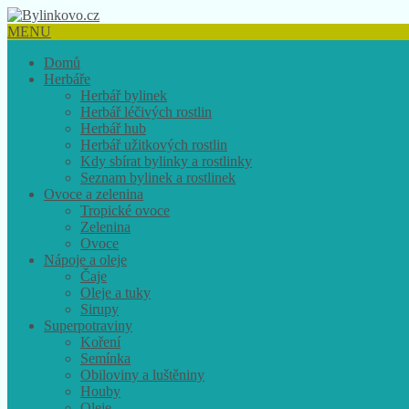
MENU
Domů
Herbáře
Herbář bylinek
Herbář léčivých rostlin
Herbář hub
Herbář užitkových rostlin
Kdy sbírat bylinky a rostlinky
Seznam bylinek a rostlinek
Ovoce a zelenina
Tropické ovoce
Zelenina
Ovoce
Nápoje a oleje
Čaje
Oleje a tuky
Sirupy
Superpotraviny
Koření
Semínka
Obiloviny a luštěniny
Houby
Oleje