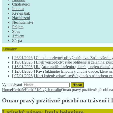
Cholesterol
Imunita
Krevní tlak
Nachlazení
Nechutenství
Průjem
Stres
Trávení
Zácpa
Aktuality
[ 19/01/2026 ]
Lilek vejcoplodý: stále oblíbenější zelenina, půso
[ 16/01/2026 ]
Rajčata: tradiční zelenina, která je nejen chutná,
[ 12/01/2026 ]
Kiwi (aktinidie lahodná): chutné ovoce, které 
[ 07/01/2026 ]
Kari koření: zdravá směs bylinek s nádechem e
[ 26/01/2026 ]
Chmel: nezbytný při výrobě piva. Znáte všechny
Vyhledávání
Home
Herbáře
Herbář léčivých rostlin
Oman pravý pozitivně působí na 
Oman pravý pozitivně působí na trávení i 
Latinský název: Inula helenium