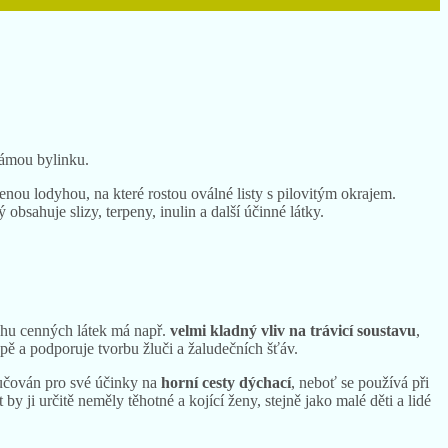
námou bylinku.
enou lodyhou, na které rostou oválné listy s pilovitým okrajem.
bsahuje slizy, terpeny, inulin a další účinné látky.
ahu cenných látek má např.
velmi kladný vliv na
trávicí soustavu
,
pě a podporuje tvorbu žluči a žaludečních šťáv.
ručován pro své účinky na
horní cesty dýchací
, neboť se používá při
 ji určitě neměly těhotné a kojící ženy, stejně jako malé děti a lidé