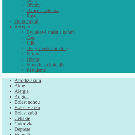
Ořechy
Ovoce a zelenina
Řasy
Do kuchyně
Recepty
Bylinkové směsi a koření
Čaje
Jídlo
Oleje, masti a tinktury
Sirupy
Džemy
Smoothie a koktejly
Pěstujeme
Afrodiziakum
Akné
Alergie
Angína
Bolest nohou
Bolest v krku
Bolest zubů
Celiakie
Cukrovka
Deprese
Hubnutí