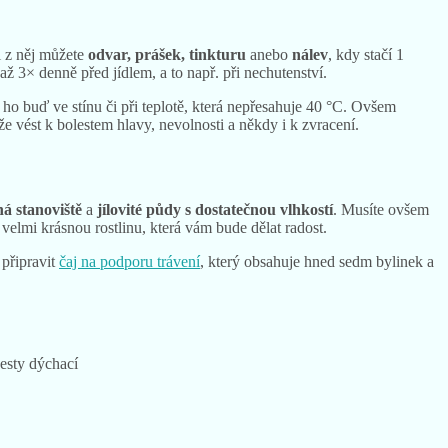
si z něj můžete
odvar, prášek, tinkturu
anebo
nálev
, kdy stačí 1
ž 3× denně před jídlem, a to např. při nechutenství.
šit ho buď ve stínu či při teplotě, která nepřesahuje 40 °C. Ovšem
že vést k bolestem hlavy, nevolnosti a někdy i k zvracení.
ná stanoviště
a
jílovité půdy s dostatečnou vlhkostí
. Musíte ovšem
 velmi krásnou rostlinu, která vám bude dělat radost.
 připravit
čaj na podporu trávení
, který obsahuje hned sedm bylinek a