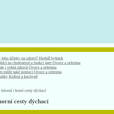
bící na cholesterol a funkci jater
Ovoce a zelenina
 ale i velmi zdravá
Ovoce a zelenina
nám může také pomoci
Ovoce a zelenina
xotiky
Koření a kuchyně
 jeho účinky na zdraví?
Herbář bylinek
trávení i horní cesty dýchací
horní cesty dýchací