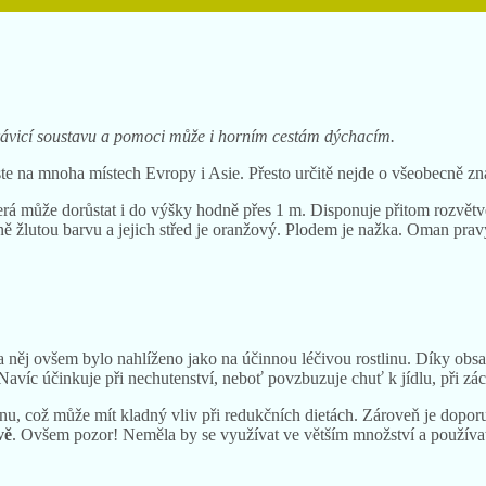
trávicí soustavu a pomoci může i horním cestám dýchacím.
ste na mnoha místech Evropy i Asie. Přesto určitě nejde o všeobecně z
terá může dorůstat i do výšky hodně přes 1 m. Disponuje přitom rozvětv
ě žlutou barvu a jejich střed je oranžový. Plodem je nažka. Oman pravý o
 něj ovšem bylo nahlíženo jako na účinnou léčivou rostlinu. Díky obs
Navíc účinkuje při nechutenství, neboť povzbuzuje chuť k jídlu, při zác
nu, což může mít kladný vliv při redukčních dietách. Zároveň je dopo
vě
. Ovšem pozor! Neměla by se využívat ve větším množství a používat by