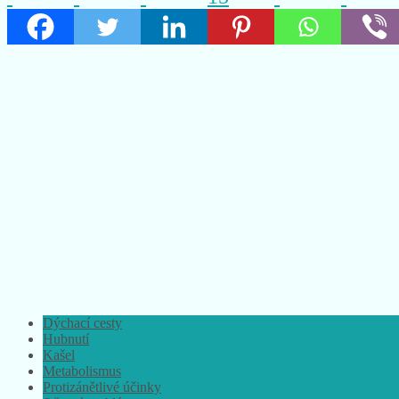
Dýchací cesty
Hubnutí
Kašel
Metabolismus
Protizánětlivé účinky