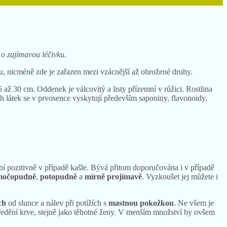
 o zajímavou léčivku.
u, nicméně zde je zařazen mezi vzácnější až ohrožené druhy.
až 30 cm. Oddenek je válcovitý a listy přízemní v růžici. Rostlina
ch látek se v prvosence vyskytují především saponiny, flavonoidy,
í pozitivně v případě kašle. Bývá přitom doporučována i v případě
močopudně
,
potopudně
a
mírně projímavě
. Vyzkoušet jej můžete i
ch
od slunce a nálev při potížích s
mastnou pokožkou
. Ne všem je
 ředění krve, stejně jako těhotné ženy. V menším množství by ovšem