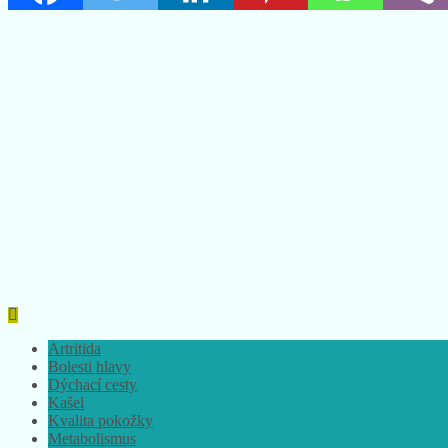
Artritida
Bolesti hlavy
Dýchací cesty
Kašel
Kvalita pokožky
Metabolismus