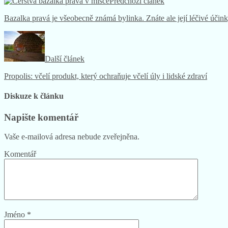
Bazalka pravá je všeobecně známá bylinka. Znáte ale její léčivé účin
Další článek
Propolis: včelí produkt, který ochraňuje včelí úly i lidské zdraví
Diskuze k článku
Napište komentář
Vaše e-mailová adresa nebude zveřejněna.
Komentář
Jméno
*