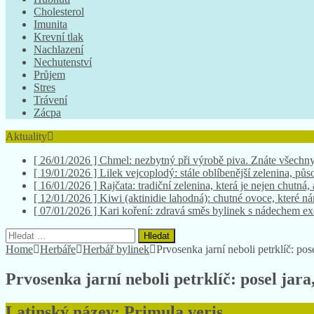
Cholesterol
Imunita
Krevní tlak
Nachlazení
Nechutenství
Průjem
Stres
Trávení
Zácpa
Aktuality
[ 26/01/2026 ]
Chmel: nezbytný při výrobě piva. Znáte všechny
[ 19/01/2026 ]
Lilek vejcoplodý: stále oblíbenější zelenina, půso
[ 16/01/2026 ]
Rajčata: tradiční zelenina, která je nejen chutná,
[ 12/01/2026 ]
Kiwi (aktinidie lahodná): chutné ovoce, které 
[ 07/01/2026 ]
Kari koření: zdravá směs bylinek s nádechem e
Vyhledávání
Home
Herbáře
Herbář bylinek
Prvosenka jarní neboli petrklíč: pos
Prvosenka jarní neboli petrklíč: posel jar
Latinský název: Primula veris