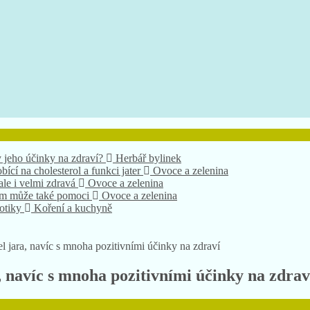
 jeho účinky na zdraví?
Herbář bylinek
bící na cholesterol a funkci jater
Ovoce a zelenina
 ale i velmi zdravá
Ovoce a zelenina
nám může také pomoci
Ovoce a zelenina
xotiky
Koření a kuchyně
el jara, navíc s mnoha pozitivními účinky na zdraví
a, navíc s mnoha pozitivními účinky na zdrav