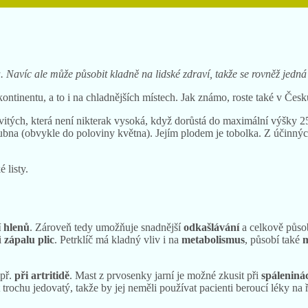
a. Navíc ale může působit kladně na lidské zdraví, takže se rovněž jedná
ntinentu, a to i na chladnějších místech. Jak známo, roste také v Česk
vitých, která není nikterak vysoká, když dorůstá do maximální výšky 25 
 dubna (obvykle do poloviny května). Jejím plodem je tobolka. Z účinný
 listy.
í hlenů
. Zároveň tedy umožňuje snadnější
odkašlávání
a celkově působ
i
zápalu plic
. Petrklíč má kladný vliv i na
metabolismus
, působí také
apř.
při artritidě
. Mast z prvosenky jarní je možné zkusit při
spáleniná
trochu jedovatý, takže by jej neměli používat pacienti beroucí léky na