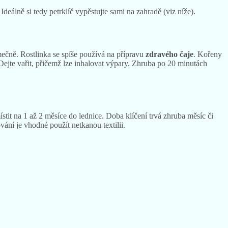
eálně si tedy petrklíč vypěstujte sami na zahradě (viz níže).
mečně. Rostlinka se spíše používá na přípravu
zdravého čaje
. Kořeny
Dejte vařit, přičemž lze inhalovat výpary. Zhruba po 20 minutách
stit na 1 až 2 měsíce do lednice. Doba klíčení trvá zhruba měsíc či
ování je vhodné použít netkanou textilii.