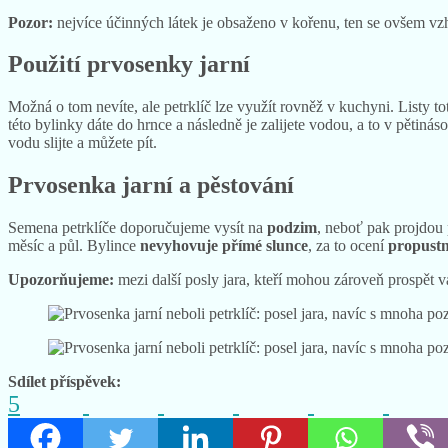
Pozor:
nejvíce účinných látek je obsaženo v kořenu, ten se ovšem vzh
Použití prvosenky jarní
Možná o tom nevíte, ale petrklíč lze využít rovněž v kuchyni. Listy t
této bylinky dáte do hrnce a následně je zalijete vodou, a to v pěti
vodu slijte a můžete pít.
Prvosenka jarní a pěstování
Semena petrklíče doporučujeme vysít na
podzim
, neboť pak projdou 
měsíc a půl. Bylince
nevyhovuje přímé slunce
, za to ocení
propust
Upozorňujeme:
mezi další posly jara, kteří mohou zároveň prospět 
Sdílet příspěvek:
5