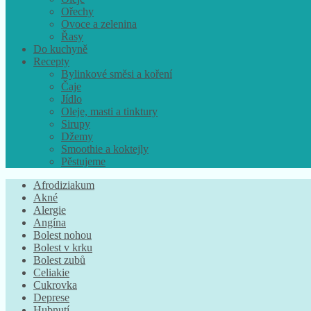
Ořechy
Ovoce a zelenina
Řasy
Do kuchyně
Recepty
Bylinkové směsi a koření
Čaje
Jídlo
Oleje, masti a tinktury
Sirupy
Džemy
Smoothie a koktejly
Pěstujeme
Afrodiziakum
Akné
Alergie
Angína
Bolest nohou
Bolest v krku
Bolest zubů
Celiakie
Cukrovka
Deprese
Hubnutí