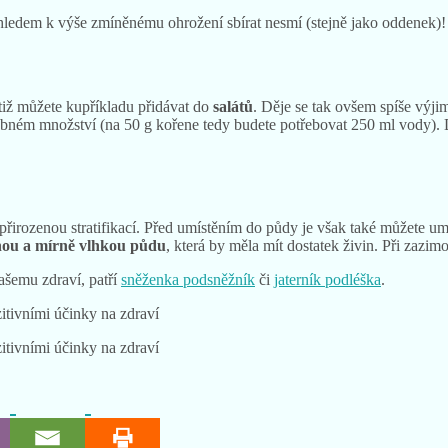
ledem k výše zmíněnému ohrožení sbírat nesmí (stejně jako oddenek)! Id
otiž můžete kupříkladu přidávat do
salátů
. Děje se tak ovšem spíše výji
násobném množství (na 50 g kořene tedy budete potřebovat 250 ml vody). 
přirozenou stratifikací. Před umístěním do půdy je však také můžete umí
nou a mírně vlhkou půdu
, která by měla mít dostatek živin. Při zazim
vašemu zdraví, patří
sněženka podsněžník
či
jaterník podléška
.