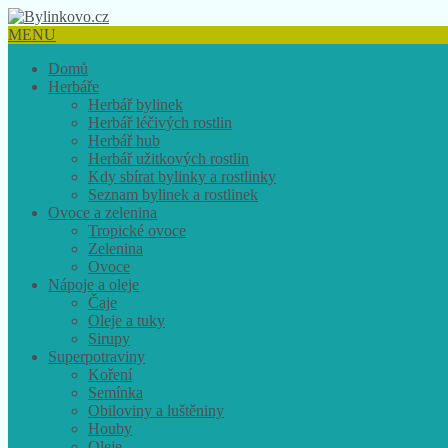
MENU
Domů
Herbáře
Herbář bylinek
Herbář léčivých rostlin
Herbář hub
Herbář užitkových rostlin
Kdy sbírat bylinky a rostlinky
Seznam bylinek a rostlinek
Ovoce a zelenina
Tropické ovoce
Zelenina
Ovoce
Nápoje a oleje
Čaje
Oleje a tuky
Sirupy
Superpotraviny
Koření
Semínka
Obiloviny a luštěniny
Houby
Oleje