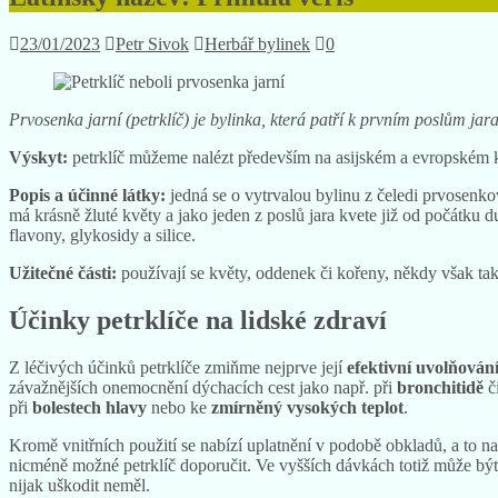
23/01/2023
Petr Sivok
Herbář bylinek
0
Prvosenka jarní (petrklíč) je bylinka, která patří k prvním poslům jar
Výskyt:
petrklíč můžeme nalézt především na asijském a evropském ko
Popis a účinné látky:
jedná se o vytrvalou bylinu z čeledi prvosenko
má krásně žluté květy a jako jeden z poslů jara kvete již od počátku
flavony, glykosidy a silice.
Užitečné části:
používají se květy, oddenek či kořeny, někdy však také
Účinky petrklíče na lidské zdrav
í
Z léčivých účinků petrklíče zmiňme nejprve její
efektivní uvolňován
závažnějších onemocnění dýchacích cest jako např. při
bronchitidě
č
při
bolestech hlavy
nebo ke
zmírněný vysokých teplot
.
Kromě vnitřních použití se nabízí uplatnění v podobě obkladů, a to n
nicméně možné petrklíč doporučit. Ve vyšších dávkách totiž může být 
nijak uškodit neměl.