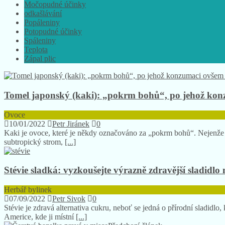
Močopudné účinky
odkašlávání
Popáleniny
Potopudné účinky
Spáleniny
Teplota
Zápal plic
Tomel japonský (kaki): „pokrm bohů“, po jehož konz
Ovoce
10/01/2022
Petr Jiránek
0
Kaki je ovoce, které je někdy označováno za „pokrm bohů“. Nejenže j
subtropický strom,
[...]
Stévie sladká: vyzkoušejte výrazně zdravější sladidlo 
Herbář bylinek
07/09/2022
Petr Sivok
0
Stévie je zdravá alternativa cukru, neboť se jedná o přírodní sladidl
Americe, kde ji místní
[...]
Předchozí článek