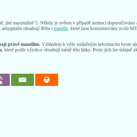
e zde kyanid
stabilně vázán v atomovém spojení
, a ne ve volné ionto
ě, jiní maximálně 5. Někdy je ovšem v případě nemoci doporučováno a
 amygdalin obsahují třeba i
mandle
, které jsou konzumovány zcela běž
.
bají právě mandlím
. Vzhledem k výše zmíněným informacím byste ale n
a
, které podle výrobce obsahují méně této látky. Proto jich lze údajn