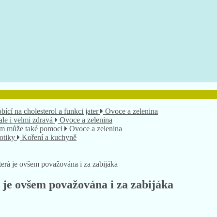
bící na cholesterol a funkci jater
Ovoce a zelenina
 ale i velmi zdravá
Ovoce a zelenina
nám může také pomoci
Ovoce a zelenina
xotiky
Koření a kuchyně
 jeho účinky na zdraví?
Herbář bylinek
terá je ovšem považována i za zabijáka
 je ovšem považována i za zabijáka