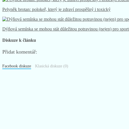
Předcho
Pelyněk brotan: polokeř, který je zdraví prospěšný i toxický
Dýňová semínka se mohou stát důležitou potravinou (nejen) pro spor
Diskuze k článku
Přidat komentář:
Facebook diskuze
Klasická diskuze (0)