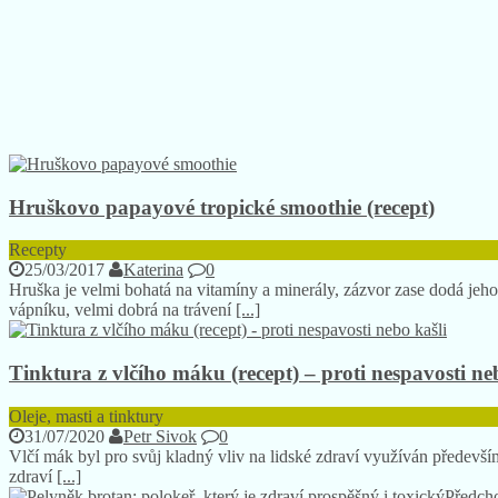
Hruškovo papayové tropické smoothie (recept)
Recepty
25/03/2017
Katerina
0
Hruška je velmi bohatá na vitamíny a minerály, zázvor zase dodá jeh
vápníku, velmi dobrá na trávení
[...]
Tinktura z vlčího máku (recept) – proti nespavosti ne
Oleje, masti a tinktury
31/07/2020
Petr Sivok
0
Vlčí mák byl pro svůj kladný vliv na lidské zdraví využíván především
zdraví
[...]