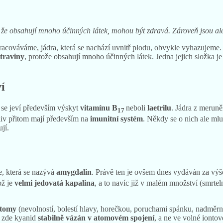
že obsahují mnoho účinných látek, mohou být zdravá. Zároveň jsou a
racováváme, jádra, která se nachází uvnitř plodu, obvykle vyhazujeme
traviny
, protože obsahují mnoho účinných látek. Jedna jejich složka je
í
se jeví především výskyt
vitamínu B
neboli
laetrilu
. Jádra z meruně
17
liv přitom mají především na
imunitní systém
. Někdy se o nich ale mluv
jí.
e, která se nazývá
amygdalin
. Právě ten je ovšem dnes vydáván za vý
ož je
velmi jedovatá kapalina
, a to navíc již v malém množství (smrte
ptomy
(nevolností, bolestí hlavy, horečkou, poruchami spánku, nadměrno