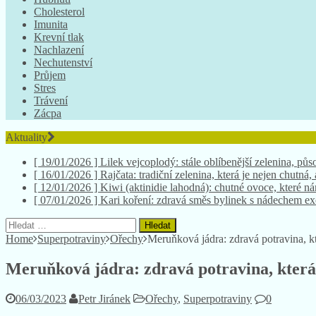
Cholesterol
Imunita
Krevní tlak
Nachlazení
Nechutenství
Průjem
Stres
Trávení
Zácpa
Aktuality
[ 19/01/2026 ]
Lilek vejcoplodý: stále oblíbenější zelenina, půso
[ 16/01/2026 ]
Rajčata: tradiční zelenina, která je nejen chutná,
[ 12/01/2026 ]
Kiwi (aktinidie lahodná): chutné ovoce, které 
[ 07/01/2026 ]
Kari koření: zdravá směs bylinek s nádechem e
[ 26/01/2026 ]
Chmel: nezbytný při výrobě piva. Znáte všechny
Vyhledávání
Home
Superpotraviny
Ořechy
Meruňková jádra: zdravá potravina, k
Meruňková jádra: zdravá potravina, která
06/03/2023
Petr Jiránek
Ořechy
,
Superpotraviny
0