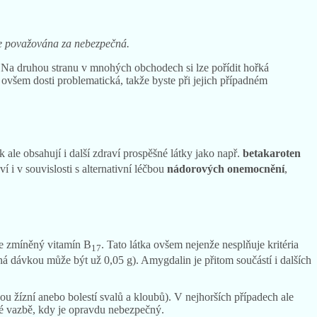
le považována za nebezpečná.
. Na druhou stranu v mnohých obchodech si lze pořídit hořká
 ovšem dosti problematická, takže byste při jejich případném
k ale obsahují i další zdraví prospěšné látky jako např.
betakaroten
í i v souvislosti s alternativní léčbou
nádorových onemocnění
,
še zmíněný vitamín B
. Tato látka ovšem nejenže nesplňuje kritéria
17
lná dávkou může být už 0,05 g). Amygdalin je přitom součástí i dalších
u žízní anebo bolestí svalů a kloubů). V nejhorších případech ale