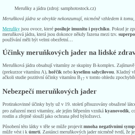
Meruňky a jádra (zdroj: samphotostock.cz)
Meruňková jádra se obvykle nekonzumují, nicméně vzhledem k tomu, 
Meruňky
jsou ovoce, které
posiluje imunitu i psychiku
. Pokud je zp
meruňková jádra, která jsou dokonce někdy řazena mezi tzv.
superpo
používání měli být velmi obezřetní…
Účinky meruňkových jader na lidské zdrav
Meruňková jádra obsahují vitamíny ze skupiny B-komplex. Zajímavě 
(prekurzor vitamínu A),
hořčík
nebo
kyselinu salycilovou
. Kladný v
ačkoli studie pozitivní účinky vitamínu B
v tomto ohledu zpochybňu
17
Nebezpečí meruňkových jader
Protirakovinné účinky byly už v 19. století přisuzovány obsažené látc
pro zařazení mezi vitamíny, ale jejím štěpením vzniká
kyanovodík
, c
rostlin a zřejmě slouží jako ochrana před býložravci.
Působení této látky v těle se může projevit
mnoha
negativními sym