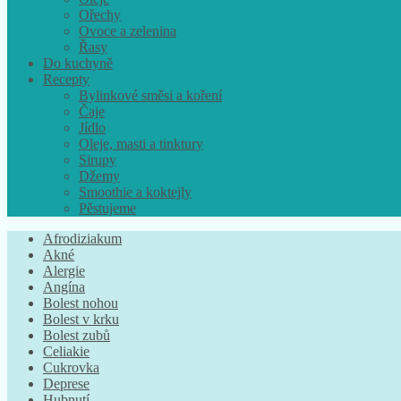
Ořechy
Ovoce a zelenina
Řasy
Do kuchyně
Recepty
Bylinkové směsi a koření
Čaje
Jídlo
Oleje, masti a tinktury
Sirupy
Džemy
Smoothie a koktejly
Pěstujeme
Afrodiziakum
Akné
Alergie
Angína
Bolest nohou
Bolest v krku
Bolest zubů
Celiakie
Cukrovka
Deprese
Hubnutí