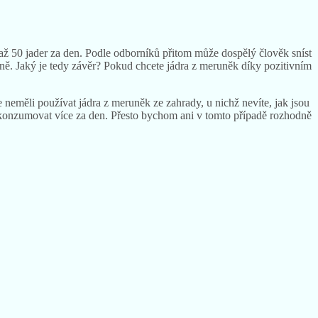
vé vazbě, kdy je opravdu nebezpečný.
ž 50 jader za den. Podle odborníků přitom může dospělý člověk sníst
ně. Jaký je tedy závěr? Pokud chcete jádra z meruněk díky pozitivním
eměli používat jádra z meruněk ze zahrady, u nichž nevíte, jak jsou
ě zkonzumovat více za den. Přesto bychom ani v tomto případě rozhodně