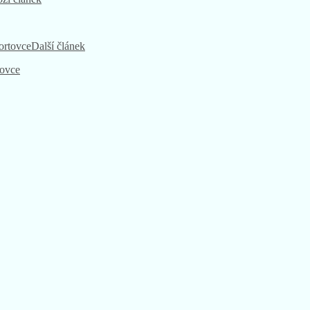
zí článek
Další článek
tovce