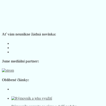
Ať vám neunikne žádná novinka:
Sledujte
nás
Sledujte
na
nás
Sledujte
Facebooku
na
nás
Instagramu
na
Jsme mediální partner:
YouTube
Oblíbené články: