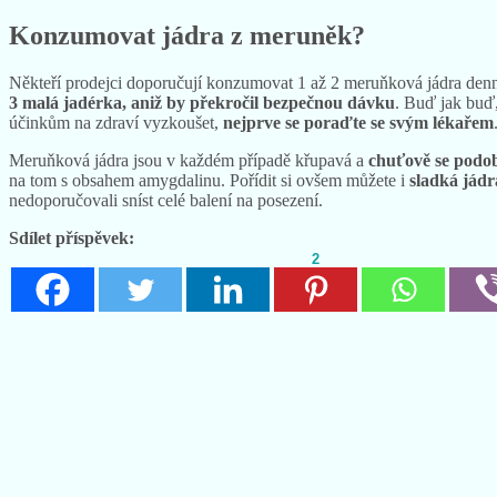
může vést i k
úmrtí
. Zastánci meruňkových jader nicméně tvrdí, že j
Konzumovat jádra z meruněk?
Někteří prodejci doporučují konzumovat 1 až 2 meruňková jádra denn
3 malá jadérka, aniž by překročil bezpečnou dávku
. Buď jak buď,
účinkům na zdraví vyzkoušet,
nejprve se poraďte se svým lékařem
Meruňková jádra jsou v každém případě křupavá a
chuťově se podo
na tom s obsahem amygdalinu. Pořídit si ovšem můžete i
sladká jádr
nedoporučovali sníst celé balení na posezení.
Sdílet příspěvek:
2