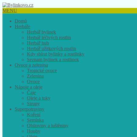
MENU
Domů
Herbáře
Herbář bylinek
Herbář léčivých rostlin
Herbář hub
Herbář užitkových rostlin
Kdy sbírat bylinky a rostlinky
Seznam bylinek a rostlinek
Ovoce a zelenina
Tropické ovoce
Zelenina
Ovoce
Nápoje a oleje
Čaje
Oleje a tuky
Sirupy
Superpotraviny
Koření
Semínka
Obiloviny a luštěniny
Houby
Oleje