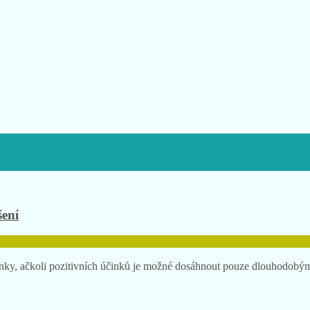
šení
ylinky, ačkoli pozitivních účinků je možné dosáhnout pouze dlouhodob