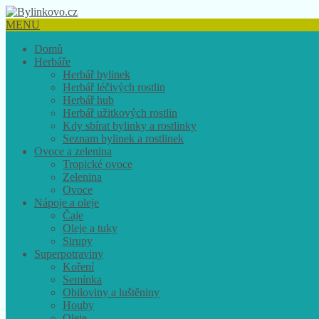
MENU
Domů
Herbáře
Herbář bylinek
Herbář léčivých rostlin
Herbář hub
Herbář užitkových rostlin
Kdy sbírat bylinky a rostlinky
Seznam bylinek a rostlinek
Ovoce a zelenina
Tropické ovoce
Zelenina
Ovoce
Nápoje a oleje
Čaje
Oleje a tuky
Sirupy
Superpotraviny
Koření
Semínka
Obiloviny a luštěniny
Houby
Oleje