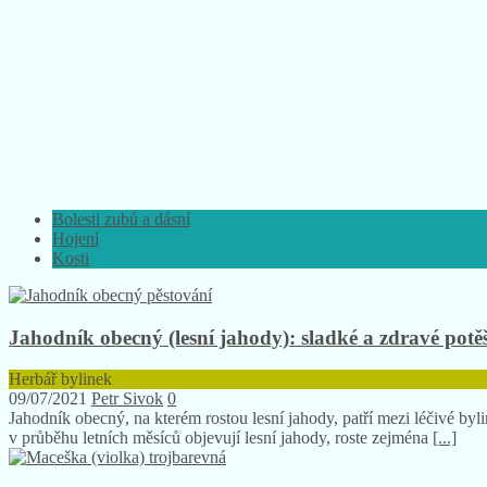
Bolesti zubů a dásní
Hojení
Kosti
Jahodník obecný (lesní jahody): sladké a zdravé potě
Herbář bylinek
09/07/2021
Petr Sivok
0
Jahodník obecný, na kterém rostou lesní jahody, patří mezi léčivé b
v průběhu letních měsíců objevují lesní jahody, roste zejména
[...]