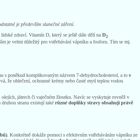
podstatné je především slunečné záření.
 lidské zdraví. Vitamín D, který se ještě dále dělí na
D
2
ším je velmi důležitý pro vstřebávání vápníku a fosforu. Tím se mj.
mínu s poněkud komplikovaným názvem 7-dehydrocholesterol, a to
v
á, že oblečení, ochranné krémy nebo časté mytí teplou vodou
h olejích, játrech či vaječném žloutku. Navíc se vyskytuje rovněž v
 druhou stranu existují také
různé doplňky stravy obsahují právě
ubů)
. Konkrétně dokáže pomoci s efektivním vstřebáváním vápníku ze