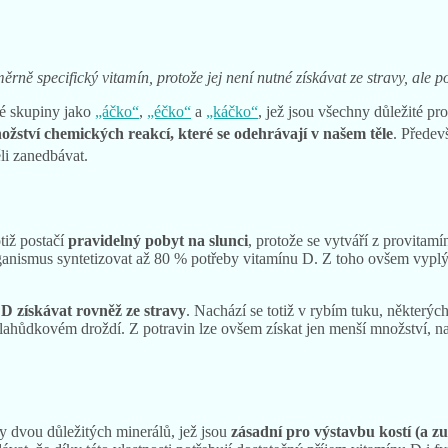
ěrně specifický vitamín, protože jej není nutné získávat ze stravy, ale 
né skupiny jako
„áčko“
,
„éčko“
a
„káčko“
, jež jsou všechny důležité pro
nožství chemických reakcí, které se odehrávají v našem těle
. Předev
li zanedbávat.
tiž postačí
pravidelný
pobyt na slunci
, protože se vytváří z provita
anismus syntetizovat až 80 % potřeby vitamínu D. Z toho ovšem vyplýv
 D získávat rovněž ze stravy
. Nachází se totiž v rybím tuku, některýc
lahůdkovém droždí. Z potravin lze ovšem získat jen menší množství, na
dy dvou důležitých minerálů, jež jsou
zásadní pro výstavbu kostí (a z