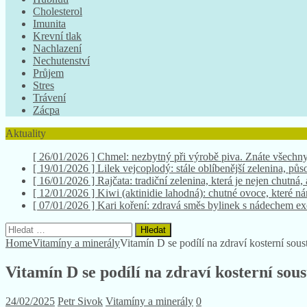
Cholesterol
Imunita
Krevní tlak
Nachlazení
Nechutenství
Průjem
Stres
Trávení
Zácpa
Aktuality
[ 19/01/2026 ]
Lilek vejcoplodý: stále oblíbenější zelenina, půso
[ 16/01/2026 ]
Rajčata: tradiční zelenina, která je nejen chutná,
[ 12/01/2026 ]
Kiwi (aktinidie lahodná): chutné ovoce, které 
[ 07/01/2026 ]
Kari koření: zdravá směs bylinek s nádechem e
[ 26/01/2026 ]
Chmel: nezbytný při výrobě piva. Znáte všechny
Vyhledávání
Home
Vitamíny a minerály
Vitamín D se podílí na zdraví kosterní sous
Vitamín D se podílí na zdraví kosterní sou
24/02/2025
Petr Sivok
Vitamíny a minerály
0