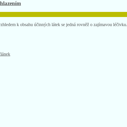
chlazením
vzhledem k obsahu účinných látek se jedná rovněž o zajímavou léčivku
článek