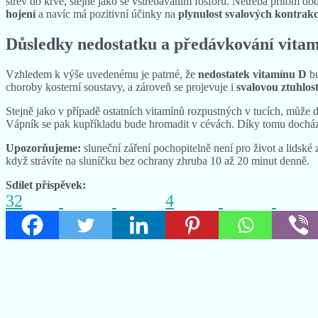
střev do krve, stejně jako se vstřebáváním fosforu. Netřeba přitom dod
hojení
a navíc má pozitivní účinky na
plynulost svalových kontrakc
Důsledky nedostatku a předávkování vita
Vzhledem k výše uvedenému je patrné, že
nedostatek vitamínu D
bu
choroby kosterní soustavy, a zároveň se projevuje i
svalovou ztuhlost
Stejně jako v případě ostatních vitamínů rozpustných v tucích, může d
Vápník se pak kupříkladu bude hromadit v cévách. Díky tomu docház
Upozorňujeme:
sluneční záření pochopitelně není pro život a lidsk
když strávíte na sluníčku bez ochrany zhruba 10 až 20 minut denně.
Sdílet příspěvek:
32
4