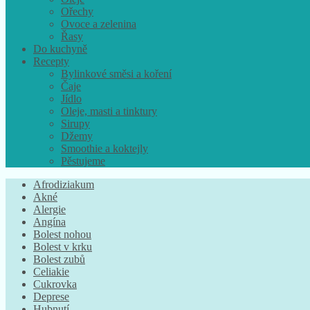
Ořechy
Ovoce a zelenina
Řasy
Do kuchyně
Recepty
Bylinkové směsi a koření
Čaje
Jídlo
Oleje, masti a tinktury
Sirupy
Džemy
Smoothie a koktejly
Pěstujeme
Afrodiziakum
Akné
Alergie
Angína
Bolest nohou
Bolest v krku
Bolest zubů
Celiakie
Cukrovka
Deprese
Hubnutí