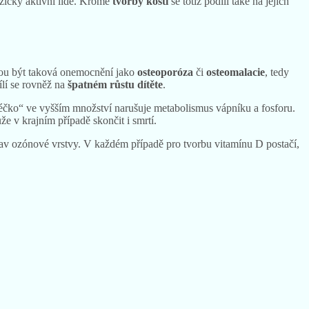
fyzicky aktivní lidé. Kromě
tvorby kostí
se totiž podílí také na jejich
ohou být taková onemocnění jako
osteoporóza
či
osteomalacie
, tedy
lí se rovněž na
špatném růstu dítěte
.
Déčko“ ve vyšším množství narušuje metabolismus vápníku a fosforu.
že v krajním případě skončit i smrtí.
 stav ozónové vrstvy. V každém případě pro tvorbu vitamínu D postačí,