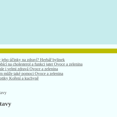
bící na cholesterol a funkci jater
Ovoce a zelenina
 ale i velmi zdravá
Ovoce a zelenina
nám může také pomoci
Ovoce a zelenina
xotiky
Koření a kuchyně
 jeho účinky na zdraví?
Herbář bylinek
tavy
stavy