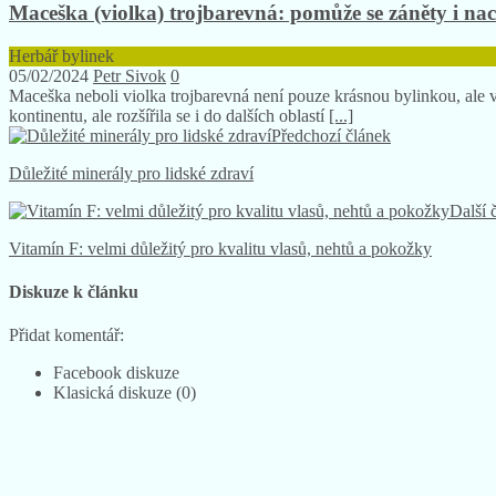
Maceška (violka) trojbarevná: pomůže se záněty i na
Herbář bylinek
05/02/2024
Petr Sivok
0
Maceška neboli violka trojbarevná není pouze krásnou bylinkou, ale 
kontinentu, ale rozšířila se i do dalších oblastí
[...]
Předchozí článek
Důležité minerály pro lidské zdraví
Další 
Vitamín F: velmi důležitý pro kvalitu vlasů, nehtů a pokožky
Diskuze k článku
Přidat komentář:
Facebook diskuze
Klasická diskuze (0)