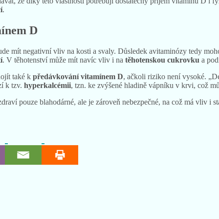
ávat, že díky této vlastnosti potřebují dostatečný příjem vitamínu D i 
í
.
mínem D
de mít negativní vliv na kosti a svaly. Důsledek avitaminózy tedy m
í
. V těhotenství může mít navíc vliv i na
těhotenskou cukrovku
a podí
ojít také k
předávkování
vitamínem
D
, ačkoli riziko není vysoké. „
í k tzv.
hyperkalcémii
, tzn. ke zvýšené hladině vápníku v krvi, což mů
é zdraví pouze blahodárné, ale je zároveň nebezpečné, na což má vliv i