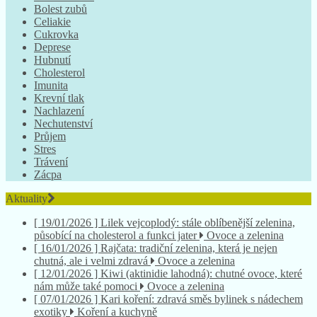
Bolest zubů
Celiakie
Cukrovka
Deprese
Hubnutí
Cholesterol
Imunita
Krevní tlak
Nachlazení
Nechutenství
Průjem
Stres
Trávení
Zácpa
Aktuality
[ 19/01/2026 ]
Lilek vejcoplodý: stále oblíbenější zelenina,
působící na cholesterol a funkci jater
Ovoce a zelenina
[ 16/01/2026 ]
Rajčata: tradiční zelenina, která je nejen
chutná, ale i velmi zdravá
Ovoce a zelenina
[ 12/01/2026 ]
Kiwi (aktinidie lahodná): chutné ovoce, které
nám může také pomoci
Ovoce a zelenina
[ 07/01/2026 ]
Kari koření: zdravá směs bylinek s nádechem
exotiky
Koření a kuchyně