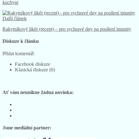
kuchyni
Další článek
Rakytníkový likér (recept) – pro sychravé dny na posílení imunity
Diskuze k článku
Přidat komentář:
Facebook diskuze
Klasická diskuze (0)
Ať vám neunikne žádná novinka:
Sledujte
nás
Sledujte
na
nás
Sledujte
Facebooku
na
nás
Instagramu
na
Jsme mediální partner:
YouTube