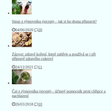
Sirup z rýmovníku (recept) – jak si ho doma připravit?
04/06/2020
20
Zázvor: zdravé koření, které zahřeje a používá se i při
přípravě zdravého cukroví
24/12/2021
11
Čaj z rýmovníku (recept) – účinný pomocník proti chřipce a
nachlazení
26/03/2018
10