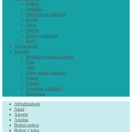
Koření
Semínka
Obiloviny a luštěniny
Houby
Oleje
Ořechy
Ovoce a zelenina
Řasy
Do kuchyně
Recepty
Bylinkové směsi a koření
Čaje
Jídlo
Oleje, masti a tinktury
Sirupy
Džemy
Smoothie a koktejly
Pěstujeme
Afrodiziakum
Akné
Alergie
Angína
Bolest nohou
Bolest v krku