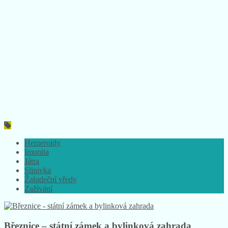
Hemeroidy
Imunita
Játra
Slinivka
Žaludeční vředy
Zažívání
Březnice – státní zámek a bylinková zahrada