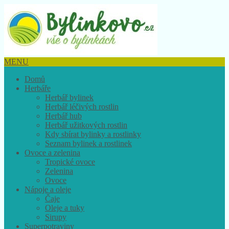
MENU
Domů
Herbáře
Herbář bylinek
Herbář léčivých rostlin
Herbář hub
Herbář užitkových rostlin
Kdy sbírat bylinky a rostlinky
Seznam bylinek a rostlinek
Ovoce a zelenina
Tropické ovoce
Zelenina
Ovoce
Nápoje a oleje
Čaje
Oleje a tuky
Sirupy
Superpotraviny