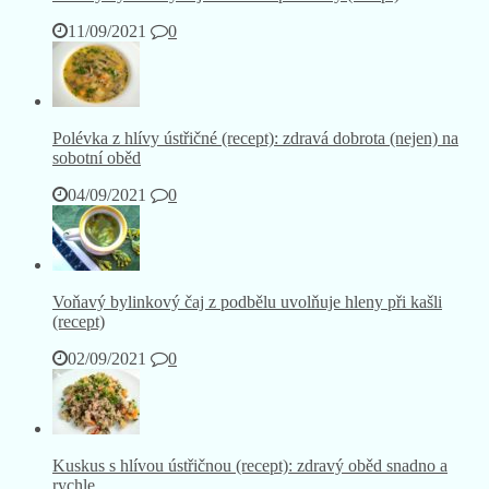
11/09/2021
0
Polévka z hlívy ústřičné (recept): zdravá dobrota (nejen) na
sobotní oběd
04/09/2021
0
Voňavý bylinkový čaj z podbělu uvolňuje hleny při kašli
(recept)
02/09/2021
0
Kuskus s hlívou ústřičnou (recept): zdravý oběd snadno a
rychle