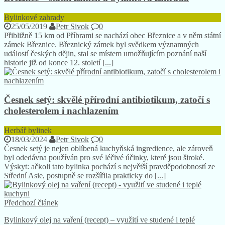
Bylinkové zahrady
25/05/2019
Petr Sivok
0
Přibližně 15 km od Příbrami se nachází obec Březnice a v něm státní
zámek Březnice. Březnický zámek byl svědkem významných
událostí českých dějin, stal se místem umožňujícím poznání naší
historie již od konce 12. století
[...]
Česnek setý: skvělé přírodní antibiotikum, zatočí s
cholesterolem i nachlazením
Herbář bylinek
18/03/2024
Petr Sivok
0
Česnek setý je nejen oblíbená kuchyňská ingredience, ale zároveň
byl odedávna používán pro své léčivé účinky, které jsou široké.
Výskyt: ačkoli tato bylinka pochází s největší pravděpodobností ze
Střední Asie, postupně se rozšířila prakticky do
[...]
Předchozí článek
Bylinkový olej na vaření (recept) – využití ve studené i teplé