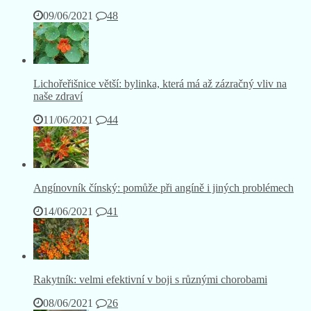
09/06/2021
48
Lichořeřišnice větší: bylinka, která má až zázračný vliv na
naše zdraví
11/06/2021
44
Angínovník čínský: pomůže při angíně i jiných problémech
14/06/2021
41
Rakytník: velmi efektivní v boji s různými chorobami
08/06/2021
26