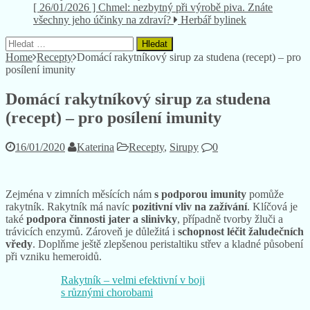
[ 26/01/2026 ]
Chmel: nezbytný při výrobě piva. Znáte
všechny jeho účinky na zdraví?
Herbář bylinek
Vyhledávání
Home
Recepty
Domácí rakytníkový sirup za studena (recept) – pro
posílení imunity
Domácí rakytníkový sirup za studena
(recept) – pro posílení imunity
16/01/2020
Katerina
Recepty
,
Sirupy
0
Zejména v zimních měsících nám
s podporou imunity
pomůže
rakytník. Rakytník má navíc
pozitivní vliv na zažívání
. Klíčová je
také
podpora činnosti jater a slinivky
, případně tvorby žluči a
trávicích enzymů. Zároveň je důležitá i
schopnost léčit žaludečních
vředy
. Doplňme ještě zlepšenou peristaltiku střev a kladné působení
při vzniku hemeroidů.
Rakytník – velmi efektivní v boji
s různými chorobami