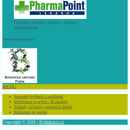
Odborný poradce portálu - lékárny
PharmaPoint
Jsme mediální partner:
MENU
Seznam bylinek a rostlinek
Informace o webu / Kontakty
Zásady ochrany osobních údajů
Reklama na webu
Copyright © 2026 |
Bylinkovo.cz