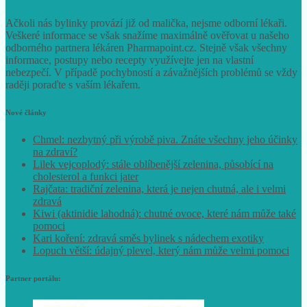
Ačkoli nás bylinky provází již od malička, nejsme odborní lékaři.
Veškeré informace se však snažíme maximálně ověřovat u našeho
odborného partnera lékáren Pharmapoint.cz. Stejně však všechny
informace, postupy nebo recepty využívejte jen na vlastní
nebezpečí. V případě pochybností a závažnějších problémů se vždy
raději poraďte s vaším lékařem.
Nové články
Chmel: nezbytný při výrobě piva. Znáte všechny jeho účinky
na zdraví?
Lilek vejcoplodý: stále oblíbenější zelenina, působící na
cholesterol a funkci jater
Rajčata: tradiční zelenina, která je nejen chutná, ale i velmi
zdravá
Kiwi (aktinidie lahodná): chutné ovoce, které nám může také
pomoci
Kari koření: zdravá směs bylinek s nádechem exotiky
Lopuch větší: údajný plevel, který nám může velmi pomoci
Partner portálu: