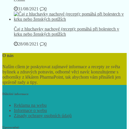
31/08/2021
0
Čaj z hluchavky nachové (recept): pomáhá při bolestech v
krku nebo ženských potížích
28/08/2021
0
O nás
Naším cílem je poskytovat zajímavé informace a recepty ze světa
bylinek a zdravých potravin, odborné věci navíc konzultujeme s
odborníky z lékáren PharmaPoint, tak abychom vám přinášeli jen
správně rady a tipy.
Důležité informace
Reklama na webu
Informace o webu
Zásady ochrany osobních údajů
Upozornění: