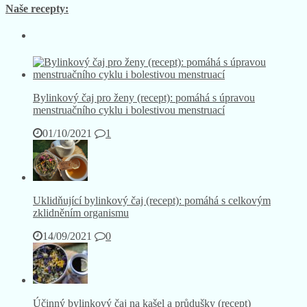
Naše recepty:
Bylinkový čaj pro ženy (recept): pomáhá s úpravou
menstruačního cyklu i bolestivou menstruací
01/10/2021
1
Uklidňující bylinkový čaj (recept): pomáhá s celkovým
zklidněním organismu
14/09/2021
0
Účinný bylinkový čaj na kašel a průdušky (recept)