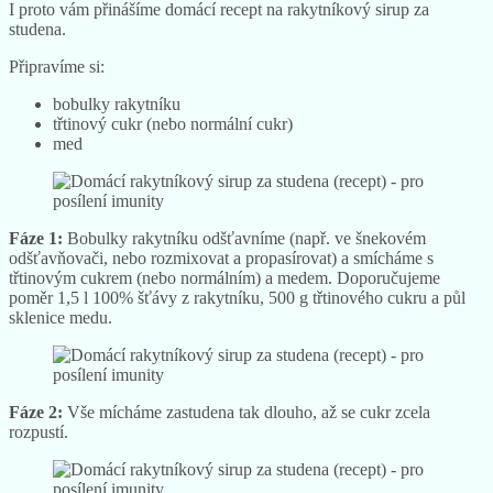
I proto vám přinášíme domácí recept na rakytníkový sirup za
studena.
Připravíme si:
bobulky rakytníku
třtinový cukr (nebo normální cukr)
med
Fáze 1:
Bobulky rakytníku odšťavníme (např. ve šnekovém
odšťavňovači, nebo rozmixovat a propasírovat) a smícháme s
třtinovým cukrem (nebo normálním) a medem. Doporučujeme
poměr 1,5 l 100% šťávy z rakytníku, 500 g třtinového cukru a půl
sklenice medu.
Fáze 2:
Vše mícháme zastudena tak dlouho, až se cukr zcela
rozpustí.