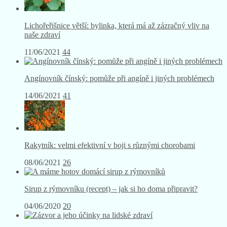
Lichořeřišnice větší: bylinka, která má až zázračný vliv na
naše zdraví
11/06/2021
44
Angínovník čínský: pomůže při angíně i jiných problémech
14/06/2021
41
Rakytník: velmi efektivní v boji s různými chorobami
08/06/2021
26
Sirup z rýmovníku (recept) – jak si ho doma připravit?
04/06/2020
20