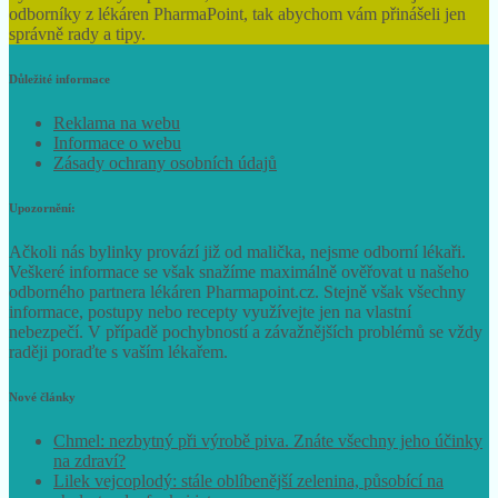
odborníky z lékáren PharmaPoint, tak abychom vám přinášeli jen
správně rady a tipy.
Důležité informace
Reklama na webu
Informace o webu
Zásady ochrany osobních údajů
Upozornění:
Ačkoli nás bylinky provází již od malička, nejsme odborní lékaři.
Veškeré informace se však snažíme maximálně ověřovat u našeho
odborného partnera lékáren Pharmapoint.cz. Stejně však všechny
informace, postupy nebo recepty využívejte jen na vlastní
nebezpečí. V případě pochybností a závažnějších problémů se vždy
raději poraďte s vaším lékařem.
Nové články
Chmel: nezbytný při výrobě piva. Znáte všechny jeho účinky
na zdraví?
Lilek vejcoplodý: stále oblíbenější zelenina, působící na