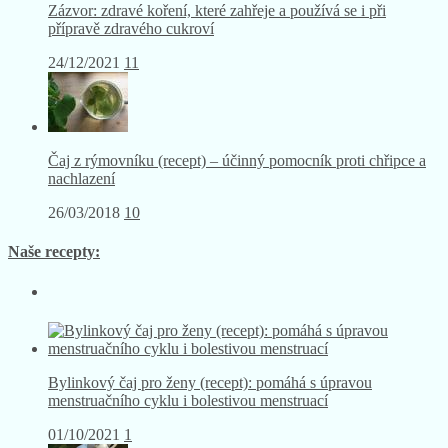
Zázvor: zdravé koření, které zahřeje a používá se i při
přípravě zdravého cukroví
24/12/2021
11
Čaj z rýmovníku (recept) – účinný pomocník proti chřipce a
nachlazení
26/03/2018
10
Naše recepty:
Bylinkový čaj pro ženy (recept): pomáhá s úpravou
menstruačního cyklu i bolestivou menstruací
01/10/2021
1