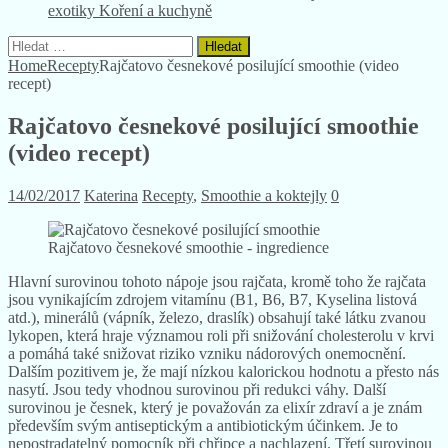
exotiky
Koření a kuchyně
Vyhledávání
Home
Recepty
Rajčatovo česnekové posilující smoothie (video
recept)
Rajčatovo česnekové posilující smoothie
(video recept)
14/02/2017
Katerina
Recepty
,
Smoothie a koktejly
0
Rajčatovo česnekové smoothie - ingredience
Hlavní surovinou tohoto nápoje jsou rajčata, kromě toho že rajčata
jsou vynikajícím zdrojem vitamínu (B1, B6, B7, Kyselina listová
atd.), minerálů (vápník, železo, draslík) obsahují také látku zvanou
lykopen, která hraje významou roli při snižování cholesterolu v krvi
a pomáhá také snižovat riziko vzniku nádorových onemocnění.
Dalším pozitivem je, že mají nízkou kalorickou hodnotu a přesto nás
nasytí. Jsou tedy vhodnou surovinou při redukci váhy. Další
surovinou je česnek, který je považován za elixír zdraví a je znám
především svým antiseptickým a antibiotickým účinkem. Je to
nepostradatelný pomocník při chřipce a nachlazení. Třetí surovinou