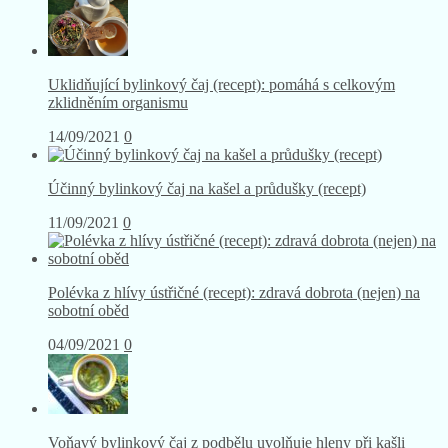
Uklidňující bylinkový čaj (recept): pomáhá s celkovým
zklidněním organismu
14/09/2021
0
Účinný bylinkový čaj na kašel a průdušky (recept)
11/09/2021
0
Polévka z hlívy ústřičné (recept): zdravá dobrota (nejen) na
sobotní oběd
04/09/2021
0
Voňavý bylinkový čaj z podbělu uvolňuje hleny při kašli