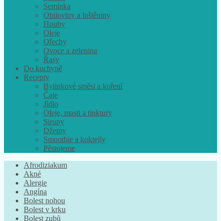
Semínka
Obiloviny a luštěniny
Houby
Oleje
Ořechy
Ovoce a zelenina
Řasy
Do kuchyně
Recepty
Bylinkové směsi a koření
Čaje
Jídlo
Oleje, masti a tinktury
Sirupy
Džemy
Smoothie a koktejly
Pěstujeme
Afrodiziakum
Akné
Alergie
Angína
Bolest nohou
Bolest v krku
Bolest zubů