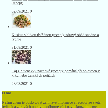
(recept)
02/09/2021
0
Kuskus s hlívou ústřičnou (recept): zdravý oběd snadno a
rychle
31/08/2021
0
Čaj z hluchavky nachové (recept): pomáhá při bolestech v
krku nebo ženských potížích
28/08/2021
0
O nás
Naším cílem je poskytovat zajímavé informace a recepty ze světa
bylinek a zdravých potravin, odborné věci navíc konzultujeme s