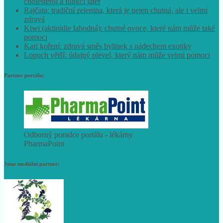
cholesterol a funkci jater
Rajčata: tradiční zelenina, která je nejen chutná, ale i velmi
zdravá
Kiwi (aktinidie lahodná): chutné ovoce, které nám může také
pomoci
Kari koření: zdravá směs bylinek s nádechem exotiky
Lopuch větší: údajný plevel, který nám může velmi pomoci
Partner portálu:
Odborný poradce portálu - lékárny
PharmaPoint
Jsme mediální partner: