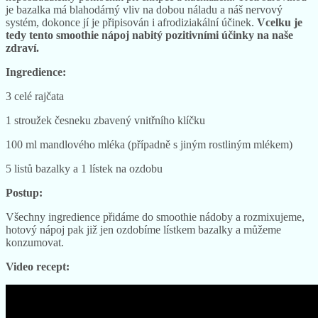
je bazalka má blahodárný vliv na dobou náladu a náš nervový
systém, dokonce jí je připisován i afrodiziakální účinek.
Vcelku je
tedy tento smoothie nápoj nabitý pozitivními účinky na naše
zdraví.
Ingredience:
3 celé rajčata
1 stroužek česneku zbavený vnitřního klíčku
100 ml mandlového mléka (případně s jiným rostliným mlékem)
5 listů bazalky a 1 lístek na ozdobu
Postup:
Všechny ingredience přidáme do smoothie nádoby a rozmixujeme,
hotový nápoj pak již jen ozdobíme lístkem bazalky a můžeme
konzumovat.
Video recept: