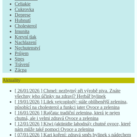
Celiakie
Cukrovka
Deprese
Hubnutí
Cholesterol
Imunita
Krevní tlak
Nachlazení
Nechutenství
Průjem
Stres
Trávení
Zácpa
Aktuality
[ 26/01/2026 ]
Chmel: nezbytný při výrobě piva. Znáte
všechny jeho účinky na zdraví?
Herbář bylinek
[ 19/01/2026 ]
Lilek vejcoplodý: stále oblíbenější zelenina,
působící na cholesterol a funkci jater
Ovoce a zelenina
[ 16/01/2026 ]
Rajčata: tradiční zelenina, která je nejen
chutná, ale i velmi zdravá
Ovoce a zelenina
[ 12/01/2026 ]
Kiwi (aktinidie lahodná): chutné ovoce, které
nám může také pomoci
Ovoce a zelenina
[ 07/01/2026 ]
Kari koření: zdravá směs bylinek s nádechem