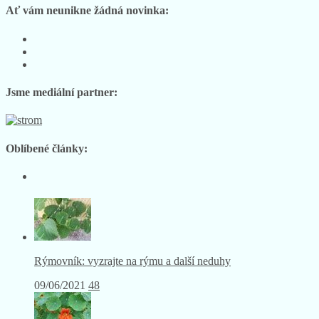
Ať vám neunikne žádná novinka:
Sledujte
nás
Sledujte
na
nás
Sledujte
Facebooku
na
nás
Instagramu
na
Jsme mediální partner:
YouTube
Oblíbené články:
Rýmovník: vyzrajte na rýmu a další neduhy
09/06/2021
48