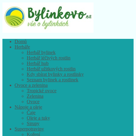
Domů
Herbáře
Herbář bylinek
Herbář léčivých rostlin
Herbář hub
Herbář užitkových rostlin
Kdy sbírat bylinky a rostlinky
Seznam bylinek a rostlinek
Ovoce a zelenina
Tropické ovoce
Zelenina
Ovoce
Nápoje a oleje
Čaje
Oleje a tuky
Sirupy
Superpotraviny
Koření