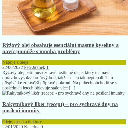
Rýžový olej obsahuje esenciální mastné kyseliny a
navíc pomůže s mnoha problémy
Nápoje a oleje
22/06/2022
Petr Jiránek
1
Rýžový olej patří mezi zdravé rostlinné oleje, který má navíc
opravdu vysoký kouřový bod, takže se jen tak nepřepálí. Tím
přispívá ke zdravější přípravě pokrmů. Na pultech obchodů se v
posledních letech objevuje stále více
[...]
Rakytníkový likér (recept) – pro sychravé dny na
posílení imunity
Oleje, masti a tinktury
22/01/2020
Katerina
0