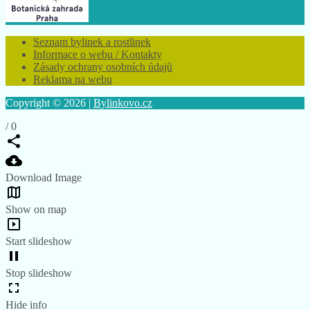
Seznam bylinek a rostlinek
Informace o webu / Kontakty
Zásady ochrany osobních údajů
Reklama na webu
Copyright © 2026 |
Bylinkovo.cz
/
0
Download Image
Show on map
Start slideshow
Stop slideshow
Hide info