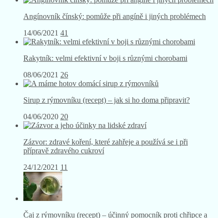
Angínovník čínský: pomůže při angíně i jiných problémech
14/06/2021
41
Rakytník: velmi efektivní v boji s různými chorobami
08/06/2021
26
Sirup z rýmovníku (recept) – jak si ho doma připravit?
04/06/2020
20
Zázvor: zdravé koření, které zahřeje a používá se i při
přípravě zdravého cukroví
24/12/2021
11
Čaj z rýmovníku (recept) – účinný pomocník proti chřipce a