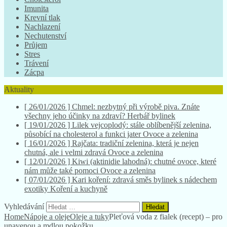
Imunita
Krevní tlak
Nachlazení
Nechutenství
Průjem
Stres
Trávení
Zácpa
Aktuality
[ 26/01/2026 ]
Chmel: nezbytný při výrobě piva. Znáte
všechny jeho účinky na zdraví?
Herbář bylinek
[ 19/01/2026 ]
Lilek vejcoplodý: stále oblíbenější zelenina,
působící na cholesterol a funkci jater
Ovoce a zelenina
[ 16/01/2026 ]
Rajčata: tradiční zelenina, která je nejen
chutná, ale i velmi zdravá
Ovoce a zelenina
[ 12/01/2026 ]
Kiwi (aktinidie lahodná): chutné ovoce, které
nám může také pomoci
Ovoce a zelenina
[ 07/01/2026 ]
Kari koření: zdravá směs bylinek s nádechem
exotiky
Koření a kuchyně
Vyhledávání
Home
Nápoje a oleje
Oleje a tuky
Pleťová voda z fialek (recept) – pro
unavenou a mdlou pokožku