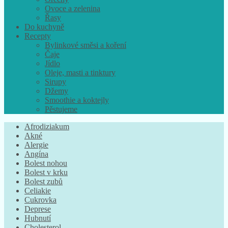
Ovoce a zelenina
Řasy
Do kuchyně
Recepty
Bylinkové směsi a koření
Čaje
Jídlo
Oleje, masti a tinktury
Sirupy
Džemy
Smoothie a koktejly
Pěstujeme
Afrodiziakum
Akné
Alergie
Angína
Bolest nohou
Bolest v krku
Bolest zubů
Celiakie
Cukrovka
Deprese
Hubnutí
Cholesterol