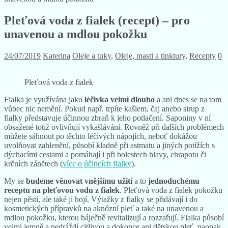
Pleťová voda z fialek (recept) – pro
unavenou a mdlou pokožku
24/07/2019
Katerina
Oleje a tuky
,
Oleje, masti a tinktury
,
Recepty
0
Pleťová voda z fialek
Fialka je využívána jako
léčivka velmi dlouho
a ani dnes se na tom
vůbec nic nemění. Pokud např. trpíte kašlem, čaj anebo sirup z
fialky představuje účinnou zbraň k jeho potlačení. Saponiny v ní
obsažené totiž ovlivňují vykašlávání. Rovněž při dalších problémech
můžete sáhnout po těchto léčivých nápojích, neboť dokážou
uvolňovat zahlenění, působí kladně při astmatu a jiných potížích s
dýchacími cestami a pomáhají i při bolestech hlavy, chrapotu či
krčních zánětech (
více o účincích fialky
).
My se
budeme věnovat vnějšímu užití
a to
jednoduchému
receptu na pleťovou vodu z fialek
. Pleťová voda z fialek pokožku
nejen pěstí, ale také ji hojí. Výtažky z fialky se přidávají i do
kosmetických přípravků na aknózní pleť a také na unavenou a
mdlou pokožku, kterou báječně revitalizují a rozzařují. Fialka působí
velmi jemně a nedráždí citlivou a dokonce ani dětskou pleť, naopak