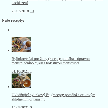
nachlazení
26/03/2018
10
Naše recepty:
Bylinkový čaj pro ženy (recept): pomáhá s úpravou
menstruačního cyklu i bolestivou menstruací
01/10/2021
1
Uklidňující bylinkový čaj (recept): pomáhá s celkovým
zklidněním organismu
14/09/2021
0