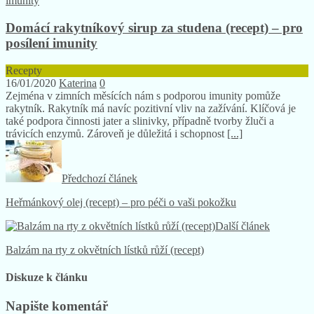
Domácí rakytníkový sirup za studena (recept) – pro
posílení imunity
Recepty
16/01/2020
Katerina
0
Zejména v zimních měsících nám s podporou imunity pomůže
rakytník. Rakytník má navíc pozitivní vliv na zažívání. Klíčová je
také podpora činnosti jater a slinivky, případně tvorby žluči a
trávicích enzymů. Zároveň je důležitá i schopnost
[...]
Předchozí článek
Heřmánkový olej (recept) – pro péči o vaši pokožku
Další článek
Balzám na rty z okvětních lístků růží (recept)
Diskuze k článku
Napište komentář