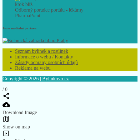
Odborný poradce portálu - lékárny
PharmaPoint
Jsme mediální partner:
Seznam bylinek a rostlinek
Informace o webu / Kontakty
Zásady ochrany osobních údajů
Reklama na webu
Copyright © 2026 |
Bylinkovo.cz
/
0
Download Image
Show on map