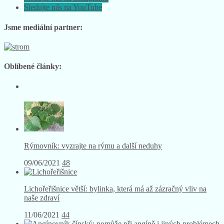
Sledujte nás na YouTube
Jsme mediální partner:
Oblíbené články:
Rýmovník: vyzrajte na rýmu a další neduhy
09/06/2021
48
Lichořeřišnice větší: bylinka, která má až zázračný vliv na
naše zdraví
11/06/2021
44