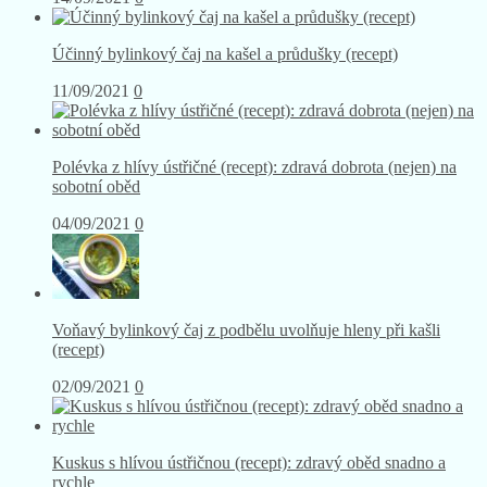
Účinný bylinkový čaj na kašel a průdušky (recept)
11/09/2021
0
Polévka z hlívy ústřičné (recept): zdravá dobrota (nejen) na
sobotní oběd
04/09/2021
0
Voňavý bylinkový čaj z podbělu uvolňuje hleny při kašli
(recept)
02/09/2021
0
Kuskus s hlívou ústřičnou (recept): zdravý oběd snadno a
rychle