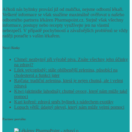
Ačkoli nás bylinky provází již od malička, nejsme odborní lékaři.
Veškeré informace se však snažíme maximálně ověřovat u našeho
odborného partnera lékáren Pharmapoint.cz. Stejně však všechny
informace, postupy nebo recepty využívejte jen na vlastní
nebezpečí. V případě pochybností a závažnějších problémů se vždy
raději poraďte s vaším lékařem.
Nové články
Chmel: nezbytný při výrobě piva. Znáte všechny jeho účinky
na zdraví?
Lilek vejcoplodý: stále oblíbenější zelenina, působící na
cholesterol a funkci jater
Rajčata: tradiční zelenina, která je nejen chutná, ale i velmi
zdravá
Kiwi (aktinidie lahodná): chutné ovoce, které nám může také
pomoci
Kari koření: zdravá směs bylinek s nádechem exotiky
Lopuch větší: údajný plevel, který nám může velmi pomoci
Partner portálu: