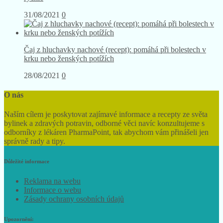
31/08/2021
0
Čaj z hluchavky nachové (recept): pomáhá při bolestech v
krku nebo ženských potížích
28/08/2021
0
O nás
Naším cílem je poskytovat zajímavé informace a recepty ze světa
bylinek a zdravých potravin, odborné věci navíc konzultujeme s
odborníky z lékáren PharmaPoint, tak abychom vám přinášeli jen
správně rady a tipy.
Důležité informace
Reklama na webu
Informace o webu
Zásady ochrany osobních údajů
Upozornění: