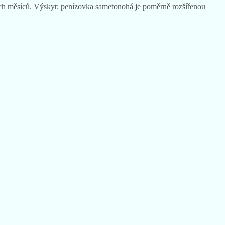
mních měsíců. Výskyt: penízovka sametonohá je poměrně rozšířenou