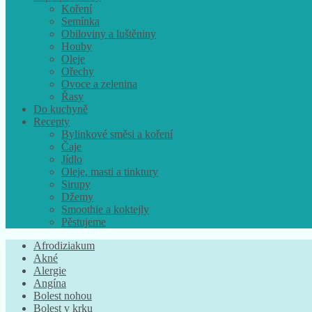
Koření
Semínka
Obiloviny a luštěniny
Houby
Oleje
Ořechy
Ovoce a zelenina
Řasy
Do kuchyně
Recepty
Bylinkové směsi a koření
Čaje
Jídlo
Oleje, masti a tinktury
Sirupy
Džemy
Smoothie a koktejly
Pěstujeme
Afrodiziakum
Akné
Alergie
Angína
Bolest nohou
Bolest v krku