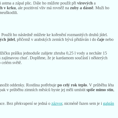
 i astma a zápal plic. Dále ho můžete použít při
virových
a
ch v krku
, ale pozitivní vliv má rovněž na
zuby a dásně
. Muži ho
neuškodili.
. Použít ho následně můžete ke kořenění rozmanitých druhů jídel.
ých jídel
, přičemž v arabských zemích bývá přidáván i do
čaje
nebo
 lžičku prášku jednoduše zalijete zhruba 0,25 l vody a necháte 15
á zajímavou chuť. Doplňme, že je kardamom součástí i některých
 celém světě.
množit oddenky. Rostlina potřebuje
po celý rok teplo
. V průběhu léta
pak v průběhu zimních měsíců byste jej měli umístit
spíše mimo stín
,
nce. Bez překvapení se jedná o
zázvor
, nicméně řazen sem je i
galgán