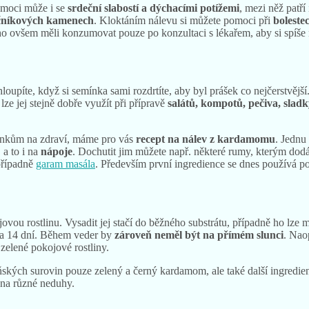
omoci může i se
srdeční slabostí a dýchacími potížemi
, mezi něž patří
čníkových kamenech
. Kloktáním nálevu si můžete pomoci při
boleste
y ho ovšem měli konzumovat pouze po konzultaci s lékařem, aby si spíše 
píte, když si semínka sami rozdrtíte, aby byl prášek co nejčerstvější
e lze jej stejně dobře využít při přípravě
salátů, kompotů, pečiva, sladk
činkům na zdraví, máme pro vás
recept na nálev z kardamomu
. Jednu
 a to i na
nápoje
. Dochutit jim můžete např. některé rumy, kterým dod
případně
garam masála
. Především první ingredience se dnes používá po
ou rostlinu. Vysadit jej stačí do běžného substrátu, případně ho lze 
 za 14 dní. Během veder by
zároveň neměl být na přímém slunci
. Nao
zelené pokojové rostliny.
ňských surovin pouze zelený a černý kardamom, ale také další ingredie
í na různé neduhy.