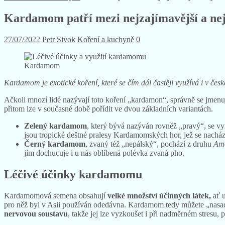
Kardamom patří mezi nejzajímavější a nejz
27/07/2022
Petr Sivok
Koření a kuchyně
0
Kardamom
Kardamom je exotické koření, které se čím dál častěji využívá i v č
Ačkoli mnozí lidé nazývají toto koření „kardamon“, správně se jmenu
přitom lze v současné době pořídit ve dvou základních variantách.
Zelený kardamom
, který bývá nazýván rovněž „pravý“, se v
jsou tropické deštné pralesy Kardamomských hor, jež se nacház
Černý kardamom
, zvaný též „nepálský“, pochází z druhu
Am
jím dochucuje i u nás oblíbená polévka zvaná pho.
Léčivé účinky kardamomu
Kardamomová semena obsahují
velké množství účinných látek,
ať u
pro něž byl v Asii používán odedávna. Kardamom tedy můžete „nasadi
nervovou soustavu
, takže jej lze vyzkoušet i při nadměrném stresu,