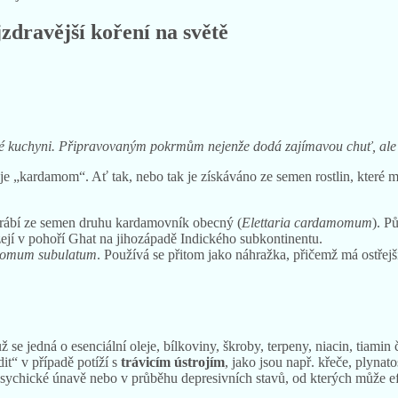
dravější koření na světě
eské kuchyni. Připravovaným pokrmům nejenže dodá zajímavou chuť, ale 
je „kardamom“. Ať tak, nebo tak je získáváno ze semen rostlin, které 
yrábí ze semen druhu kardamovník obecný (
Elettaria cardamomum
). P
ejí v pohoří Ghat na jihozápadě Indického subkontinentu.
omum subulatum
. Používá se přitom jako náhražka, přičemž má ostřej
ž se jedná o esenciální oleje, bílkoviny, škroby, terpeny, niacin, tiami
t“ v případě potíží s
trávicím ústrojím
, jako jsou např. křeče, plyna
 psychické únavě nebo v průběhu depresivních stavů, od kterých může ef