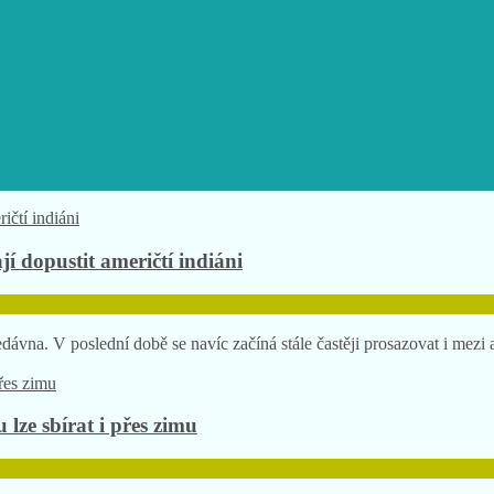
í dopustit američtí indiáni
odedávna. V poslední době se navíc začíná stále častěji prosazovat i mez
lze sbírat i přes zimu