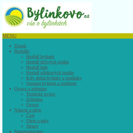
MENU
Domů
Herbáře
Herbář bylinek
Herbář léčivých rostlin
Herbář hub
Herbář užitkových rostlin
Kdy sbírat bylinky a rostlinky
Seznam bylinek a rostlinek
Ovoce a zelenina
Tropické ovoce
Zelenina
Ovoce
Nápoje a oleje
Čaje
Oleje a tuky
Sirupy
Superpotraviny