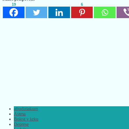
19
6
afrodiziakum
Astma
Bolest v krku
Deprese