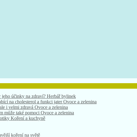
bící na cholesterol a funkci jater
Ovoce a zelenina
 ale i velmi zdravá
Ovoce a zelenina
nám může také pomoci
Ovoce a zelenina
xotiky
Koření a kuchyně
 jeho účinky na zdraví?
Herbář bylinek
vější koření na světě