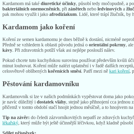
Kardamom má také
diuretické účinky
, působí tedy močopudně, a p
bakteriálních onemocněních
, při
zánětech
nebo
ledvinových
a
žlu
pak mohou využít i jako
afrodiziakum
. Lidé, které trápí žlučník, b
Kardamom jako koření
Koření ze semen kardamomu je dnes běžně k dostání, nicméně neprohlou
Předně se vzhledem k oblasti původu jedná o
orientální pokrmy
, al
kávy
. Při zdravotních potíží však asi nejlépe poslouží nálev.
Pokud chcete tuto kuchyňskou surovinu používat především kvůli ú
minut louhovat. Koření může nalézt uplatnění i v řadě dalších receptů,
celosvětově oblíbených
kořenících směsí
. Patří mezi ně
kari koření
, 
Pěstování kardamovníku
Kardamovník si lze v našich podmínkách vypěstovat doma jako pokojov
je navíc důležitý i
dostatek vláhy
, stejně jako přihnojení cca jednou
přičemž v tomto období stačí hnojit jednou měsíčně, a to hnojivem na 
Tip na závěr:
do čeledi zázvorníkovitých nepatří ze zdravých kuchy
lékařský
, který může být ještě účinnější léčivkou, když kladně působ
Sdílet příspěvek: