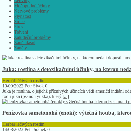
Ledviny
Močopudné účinky
Nervové problémy
Plynatost
Srdce
Stres
Trávení
Žaludeční problémy
Zánět dásní
Záněty
Juka: rostlina s detoxikačními účinky, na kterou nedaj
Herbář léčivých rostlin
19/09/2022
Petr Sivok
0
Juka je rostlina, o jejíchž příznivých účincích vědí američtí indiáni 
rodu juka (psáno i yukka), který
[...]
Penízovka sametonohá (enoki): výtečná houba, kterou 
Herbář léčivých rostlin
14/08/2023
Petr Jiránek
0