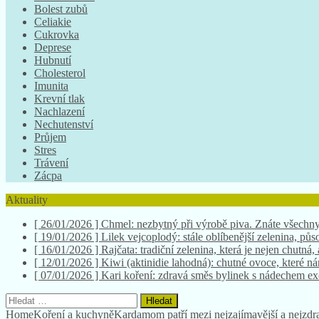
Bolest zubů
Celiakie
Cukrovka
Deprese
Hubnutí
Cholesterol
Imunita
Krevní tlak
Nachlazení
Nechutenství
Průjem
Stres
Trávení
Zácpa
Aktuality
[ 19/01/2026 ]
Lilek vejcoplodý: stále oblíbenější zelenina, půso
[ 16/01/2026 ]
Rajčata: tradiční zelenina, která je nejen chutná,
[ 12/01/2026 ]
Kiwi (aktinidie lahodná): chutné ovoce, které 
[ 07/01/2026 ]
Kari koření: zdravá směs bylinek s nádechem e
[ 26/01/2026 ]
Chmel: nezbytný při výrobě piva. Znáte všechny
Vyhledávání
Home
Koření a kuchyně
Kardamom patří mezi nejzajímavější a nejzdra