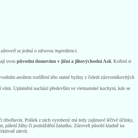
zároveň se jedná o zdravou ingredienci.
mají svou
původní domovinu v jižní a jihovýchodní Asii
. Koření si
ůvodním areálem rozšíření této statné byliny z čeledi zázvorníkovitých
ší vůni. Uplatnění nachází především ve vietnamské kuchyni, kde se
n či riboflavin. Prášek z nich vyrobený má tedy zajímavé léčivé účinky,
tost, pálení žáhy či podráždění žaludku. Zároveň působí kladně na
ektivně ulevit.