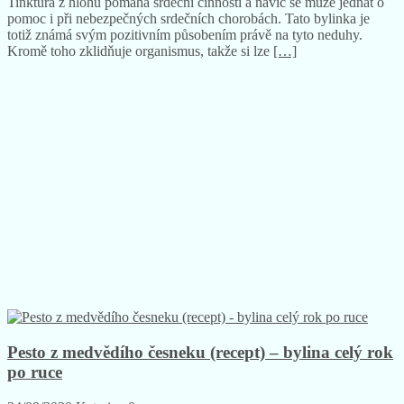
Tinktura z hlohu pomáhá srdeční činnosti a navíc se může jednat o
pomoc i při nebezpečných srdečních chorobách. Tato bylinka je
totiž známá svým pozitivním působením právě na tyto neduhy.
Kromě toho zklidňuje organismus, takže si lze
[…]
Pesto z medvědího česneku (recept) – bylina celý rok
po ruce