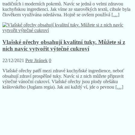
tradičních i moderních pokrmů. Navíc se jedná o velmi zdravou
kuchyňskou ingredienci. Jak víme ze starověkých textů, cibule byla
člověkem využívána odedávna. Hojně se ovšem používá
[…]
Vlašské ořechy obsahují kvalitní tuky. Můžete si z
nich navíc vytvořit výtečné cukroví
22/12/2021
Petr Jiránek
0
Vlašské ořechy patří mezi zdravé kuchyňské ingredience, neboť
obsahují zdraví prospěšné tuky. Navíc si z nich můžete připravit
výtečné vánoční cukroví. Vlašské ořechy jsou plody ořešáku
královského (Juglans regia). Jak asi každý ví, jde o pevnou
[…]