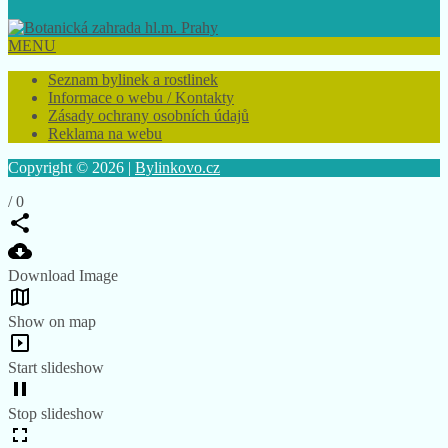
MENU
Seznam bylinek a rostlinek
Informace o webu / Kontakty
Zásady ochrany osobních údajů
Reklama na webu
Copyright © 2026 |
Bylinkovo.cz
/
0
Download Image
Show on map
Start slideshow
Stop slideshow