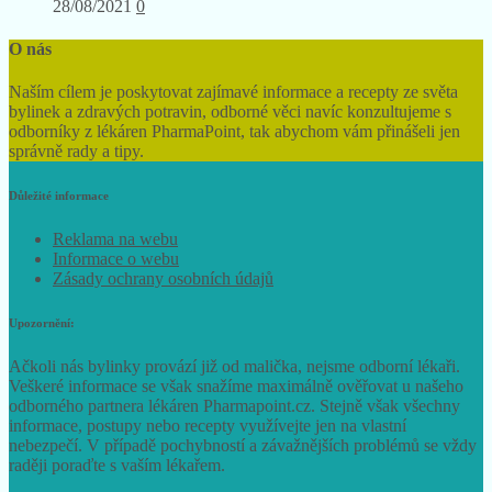
28/08/2021
0
O nás
Naším cílem je poskytovat zajímavé informace a recepty ze světa
bylinek a zdravých potravin, odborné věci navíc konzultujeme s
odborníky z lékáren PharmaPoint, tak abychom vám přinášeli jen
správně rady a tipy.
Důležité informace
Reklama na webu
Informace o webu
Zásady ochrany osobních údajů
Upozornění:
Ačkoli nás bylinky provází již od malička, nejsme odborní lékaři.
Veškeré informace se však snažíme maximálně ověřovat u našeho
odborného partnera lékáren Pharmapoint.cz. Stejně však všechny
informace, postupy nebo recepty využívejte jen na vlastní
nebezpečí. V případě pochybností a závažnějších problémů se vždy
raději poraďte s vaším lékařem.