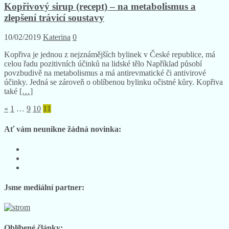
Kopřivový sirup (recept) – na metabolismus a
zlepšení trávicí soustavy
10/02/2019
Katerina
0
Kopřiva je jednou z nejznámějších bylinek v České republice, má
celou řadu pozitivních účinků na lidské tělo Například působí
povzbudivě na metabolismus a má antirevmatické či antivirové
účinky. Jedná se zároveň o oblíbenou bylinku očistné kůry. Kopřiva
také
[…]
«
1
…
9
10
11
Ať vám neunikne žádná novinka:
Sledujte
nás
Sledujte
na
nás
Sledujte
Facebooku
na
nás
Instagramu
na
Jsme mediální partner:
YouTube
Oblíbené články: