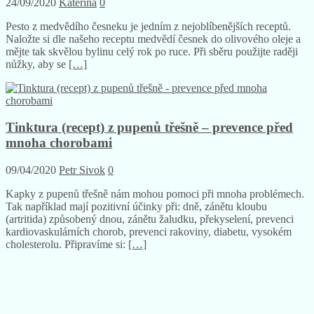
24/09/2020
Katerina
0
Pesto z medvědího česneku je jedním z nejoblíbenějších receptů.
Naložte si dle našeho receptu medvědí česnek do olivového oleje a
mějte tak skvělou bylinu celý rok po ruce. Při sběru použijte raději
nůžky, aby se
[…]
Tinktura (recept) z pupenů třešně – prevence před
mnoha chorobami
09/04/2020
Petr Sivok
0
Kapky z pupenů třešně nám mohou pomoci při mnoha problémech.
Tak například mají pozitivní účinky při: dně, zánětu kloubu
(artritida) způsobený dnou, zánětu žaludku, překyselení, prevenci
kardiovaskulárních chorob, prevenci rakoviny, diabetu, vysokém
cholesterolu. Připravíme si:
[…]