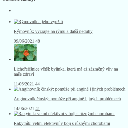
Rýmovník: vyzrajte na rýmu a další neduhy
09/06/2021
48
Lichořeřišnice větší: bylinka, která má až zázračný vliv na
naše zdraví
11/06/2021
44
Angínovník čínský: pomůže při angíně i jiných problémech
14/06/2021
41
Rakytník: velmi efektivní v boji s různými chorobami