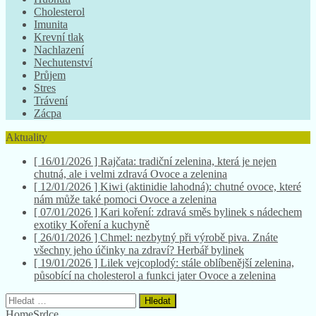
Cholesterol
Imunita
Krevní tlak
Nachlazení
Nechutenství
Průjem
Stres
Trávení
Zácpa
Aktuality
[ 16/01/2026 ]
Rajčata: tradiční zelenina, která je nejen
chutná, ale i velmi zdravá
Ovoce a zelenina
[ 12/01/2026 ]
Kiwi (aktinidie lahodná): chutné ovoce, které
nám může také pomoci
Ovoce a zelenina
[ 07/01/2026 ]
Kari koření: zdravá směs bylinek s nádechem
exotiky
Koření a kuchyně
[ 26/01/2026 ]
Chmel: nezbytný při výrobě piva. Znáte
všechny jeho účinky na zdraví?
Herbář bylinek
[ 19/01/2026 ]
Lilek vejcoplodý: stále oblíbenější zelenina,
působící na cholesterol a funkci jater
Ovoce a zelenina
Vyhledávání
Home
Srdce