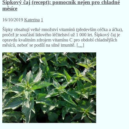
Šípkový čaj (recept): pomocník nejen pro chladné
měsíce
16/10/2019
Katerina
1
Šípky obsahují velké množství vitamínů (především céčka a áčka),
pročež je součástí lidového léčitelství už 1 000 let. Šípkový čaj je
opravdu kvalitním zdrojem vitamínu C pro období chladnějších
měsíců, neboť se podílí na silné imunitě.
[…]