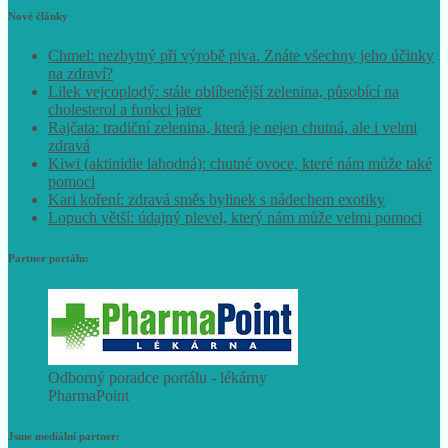
Nové články
Chmel: nezbytný při výrobě piva. Znáte všechny jeho účinky
na zdraví?
Lilek vejcoplodý: stále oblíbenější zelenina, působící na
cholesterol a funkci jater
Rajčata: tradiční zelenina, která je nejen chutná, ale i velmi
zdravá
Kiwi (aktinidie lahodná): chutné ovoce, které nám může také
pomoci
Kari koření: zdravá směs bylinek s nádechem exotiky
Lopuch větší: údajný plevel, který nám může velmi pomoci
Partner portálu:
Odborný poradce portálu - lékárny
PharmaPoint
Jsme mediální partner: