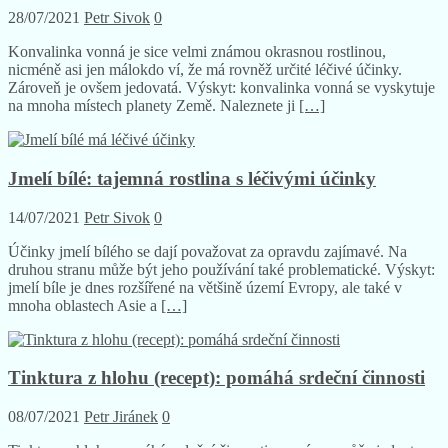
28/07/2021
Petr Sivok
0
Konvalinka vonná je sice velmi známou okrasnou rostlinou,
nicméně asi jen málokdo ví, že má rovněž určité léčivé účinky.
Zároveň je ovšem jedovatá. Výskyt: konvalinka vonná se vyskytuje
na mnoha místech planety Země. Naleznete ji
[…]
Jmelí bílé: tajemná rostlina s léčivými účinky
14/07/2021
Petr Sivok
0
Účinky jmelí bílého se dají považovat za opravdu zajímavé. Na
druhou stranu může být jeho používání také problematické. Výskyt:
jmelí bíle je dnes rozšířené na většině území Evropy, ale také v
mnoha oblastech Asie a
[…]
Tinktura z hlohu (recept): pomáhá srdeční činnosti
08/07/2021
Petr Jiránek
0