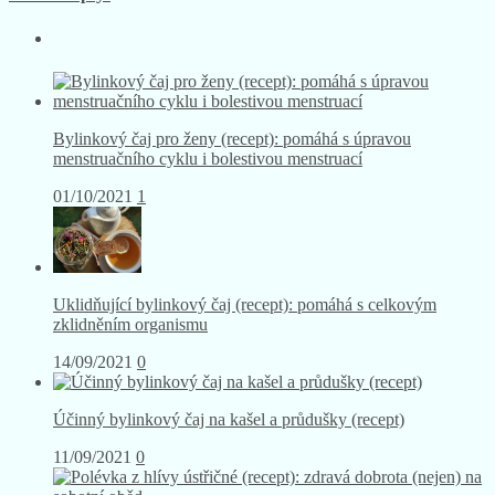
Bylinkový čaj pro ženy (recept): pomáhá s úpravou
menstruačního cyklu i bolestivou menstruací
01/10/2021
1
Uklidňující bylinkový čaj (recept): pomáhá s celkovým
zklidněním organismu
14/09/2021
0
Účinný bylinkový čaj na kašel a průdušky (recept)
11/09/2021
0