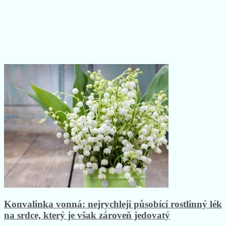
Konvalinka vonná: nejrychleji působící rostlinný lék
na srdce, který je však zároveň jedovatý