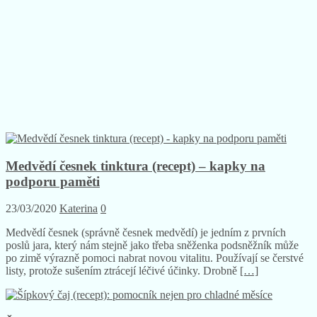
Medvědí česnek tinktura (recept) – kapky na
podporu paměti
23/03/2020
Katerina
0
Medvědí česnek (správně česnek medvědí) je jedním z prvních
poslů jara, který nám stejně jako třeba sněženka podsněžník může
po zimě výrazně pomoci nabrat novou vitalitu. Používají se čerstvé
listy, protože sušením ztrácejí léčivé účinky. Drobně
[…]