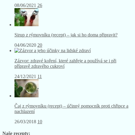
08/06/2021
26
Sirup z rýmovníku (recept) – jak si ho doma připravit?
04/06/2020
20
Zázvor: zdravé koření, které zahřeje a používá se i při
přípravě zdravého cukroví
24/12/2021
11
Čaj z rýmovníku (recept) – účinný pomocník proti chřipce a
nachlazení
26/03/2018
10
Naše recepty: