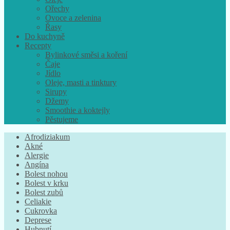
Ořechy
Ovoce a zelenina
Řasy
Do kuchyně
Recepty
Bylinkové směsi a koření
Čaje
Jídlo
Oleje, masti a tinktury
Sirupy
Džemy
Smoothie a koktejly
Pěstujeme
Afrodiziakum
Akné
Alergie
Angína
Bolest nohou
Bolest v krku
Bolest zubů
Celiakie
Cukrovka
Deprese
Hubnutí