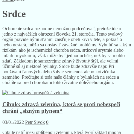
Srdce
Ochorenie srdca rozhodne nemožno podceňovať, pretože ide o
jedno z najväčších ohrození človeka 21. storočia. Tento svalový
orgán pravidelnými sťahmi zaisťuje obeh krvi v tele, a pokiaľ o
neho nestará, môžu sa dostaviť závažné problémy. Vyhnúť sa takým
rizikám, ako je ischemická choroba srdca, srdcové arytmie alebo
infarkt myokardu, však môže byť jednoduchšie, než by sa mohlo
zdať. Základom je samozrejme zdravý životný štýl, ale veľmi
účinné sú aj niektoré bylinky. Srdce bude zdravšie napr. Pri
používaní ľanových alebo šalvie semienok alebo kotvičníka
zemného. Prečítajte si teda naše články o bylinkách na srdce a
chráňte sa pred chorobami tohto životne dôležitého orgánu.
Cibule: zdravá zelenina, která se proti nebezpečí
chrání „slzným plynem“
03/01/2022
Petr Sivok
0
Cibule patří mezi oblíbenou zeleninu, která tvoří základ mnoha