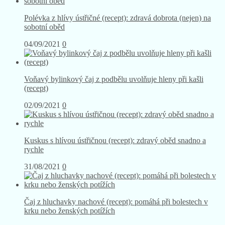
Polévka z hlívy ústřičné (recept): zdravá dobrota (nejen) na
sobotní oběd
04/09/2021
0
Voňavý bylinkový čaj z podbělu uvolňuje hleny při kašli
(recept)
02/09/2021
0
Kuskus s hlívou ústřičnou (recept): zdravý oběd snadno a
rychle
31/08/2021
0
Čaj z hluchavky nachové (recept): pomáhá při bolestech v
krku nebo ženských potížích