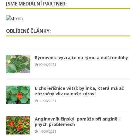
JSME MEDIÁLNÍ PARTNER:
OBLÍBENÉ ČLÁNKY:
Rýmovník: vyzrajte na rýmu a další neduhy
09/06/2021
Lichořeřišnice větší: bylinka, která má až
zázračný vliv na naše zdraví
11/06/2021
Angínovník čínský: pomůže při angíně i
jiných problémech
14/06/2021