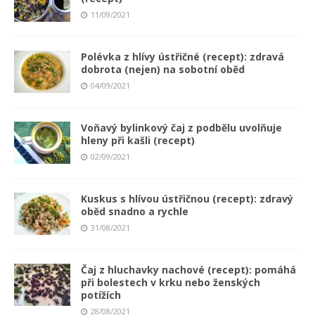
11/09/2021
Polévka z hlívy ústřičné (recept): zdravá
dobrota (nejen) na sobotní oběd
04/09/2021
Voňavý bylinkový čaj z podbělu uvolňuje
hleny při kašli (recept)
02/09/2021
Kuskus s hlívou ústřičnou (recept): zdravý
oběd snadno a rychle
31/08/2021
Čaj z hluchavky nachové (recept): pomáhá
při bolestech v krku nebo ženských
potížích
28/08/2021