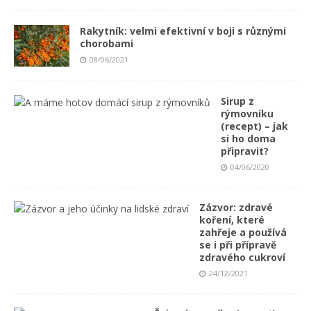
Rakytník: velmi efektivní v boji s různými
chorobami
08/06/2021
Sirup z
rýmovníku
(recept) – jak
si ho doma
připravit?
04/06/2020
Zázvor: zdravé
koření, které
zahřeje a používá
se i při přípravě
zdravého cukroví
24/12/2021