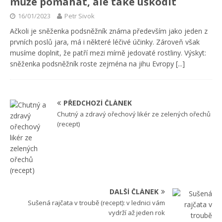
může pomáhat, ale také uškodit
16/01/2023
Petr Sivok
Ačkoli je sněženka podsněžník známa především jako jeden z
prvních poslů jara, má i některé léčivé účinky. Zároveň však
musíme doplnit, že patří mezi mírně jedovaté rostliny. Výskyt:
sněženka podsněžník roste zejména na jihu Evropy
[...]
PŘEDCHOZÍ ČLÁNEK
Chutný a zdravý ořechový likér ze zelených ořechů
(recept)
DALŠÍ ČLÁNEK
Sušená rajčata v troubě (recept): v lednici vám
vydrží až jeden rok