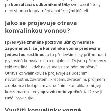
po
konzultaci s odborníkem
! Díky své toxicitě tedy
není vhodná k uplatnění amatérskými léčiteli.
Jako se projevuje otrava
konvalinkou vonnou?
I přes výše zmíněné pozitivní účinky nesmíte
zapomenout, že je konvalinka vonná především
jedovatou rostlinou,
a to především díky přítomnosti
glykosidů konvalatoxin a majalosid. Ty jsou přítomny v
celé rostlině, i když ne všude ve stejném množství.
Otrava konvalinkou se projevuje žaludečními
nevolnostmi, závratěmi, křečemi, zvracením, průjmem
a dokonce i kolapsem a srdečními komplikacemi. Její
konzumace je tedy
opravdu nebezpečná
, takže se jí
raději vyvarujte.
Využití konvalinky vonné