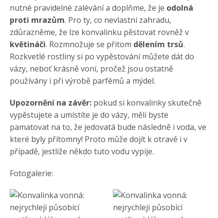
nutné pravidelné zalévání a doplňme, že je
odolná
proti mrazům
. Pro ty, co nevlastní zahradu,
zdůrazněme, že lze konvalinku pěstovat rovněž v
květináči
. Rozmnožuje se přitom
dělením trsů
.
Rozkvetlé rostliny si po vypěstování můžete dát do
vázy, neboť krásně voní, pročež jsou ostatně
používány i při výrobě parfémů a mýdel.
Upozornění na závěr:
pokud si konvalinky skutečně
vypěstujete a umístíte je do vázy, měli byste
pamatovat na to, že jedovatá bude následně i voda, ve
které byly přítomny! Proto může dojít k otravě i v
případě, jestliže někdo tuto vodu vypije.
Fotogalerie: