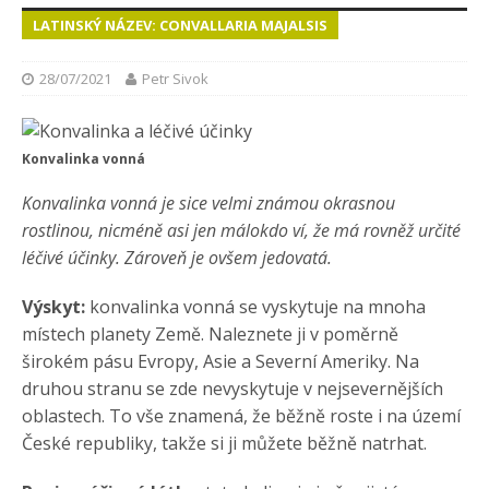
LATINSKÝ NÁZEV: CONVALLARIA MAJALSIS
28/07/2021
Petr Sivok
Konvalinka vonná
Konvalinka vonná je sice velmi známou okrasnou
rostlinou, nicméně asi jen málokdo ví, že má rovněž určité
léčivé účinky. Zároveň je ovšem jedovatá.
Výskyt:
konvalinka vonná se vyskytuje na mnoha
místech planety Země. Naleznete ji v poměrně
širokém pásu Evropy, Asie a Severní Ameriky. Na
druhou stranu se zde nevyskytuje v nejsevernějších
oblastech. To vše znamená, že běžně roste i na území
České republiky, takže si ji můžete běžně natrhat.