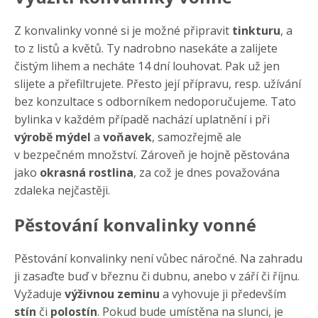
Z konvalinky vonné si je možné připravit
tinkturu
, a
to z listů a květů. Ty nadrobno nasekáte a zalijete
čistým lihem a necháte 14 dní louhovat. Pak už jen
slijete a přefiltrujete. Přesto její přípravu, resp. užívání
bez konzultace s odborníkem nedoporučujeme. Tato
bylinka v každém případě nachází uplatnění i při
výrobě mýdel
a
voňavek
, samozřejmě ale
v bezpečném množství. Zároveň je hojně pěstována
jako
okrasná rostlina
, za což je dnes považována
zdaleka nejčastěji.
Pěstování konvalinky vonné
Pěstování konvalinky není vůbec náročné. Na zahradu
ji zasaďte buď v březnu či dubnu, anebo v září či říjnu.
Vyžaduje
výživnou zeminu
a vyhovuje ji především
stín
či
polostín
. Pokud bude umístěna na slunci, je