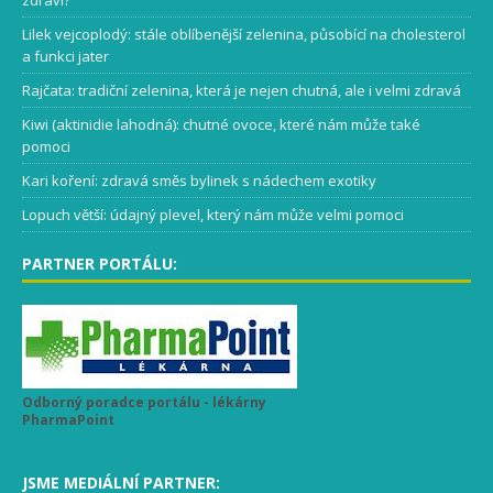
zdraví?
Lilek vejcoplodý: stále oblíbenější zelenina, působící na cholesterol
a funkci jater
Rajčata: tradiční zelenina, která je nejen chutná, ale i velmi zdravá
Kiwi (aktinidie lahodná): chutné ovoce, které nám může také
pomoci
Kari koření: zdravá směs bylinek s nádechem exotiky
Lopuch větší: údajný plevel, který nám může velmi pomoci
PARTNER PORTÁLU:
Odborný poradce portálu - lékárny
PharmaPoint
JSME MEDIÁLNÍ PARTNER: