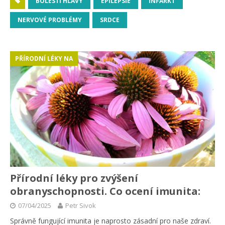
BOLESTI HLAVY
EPILEPSIE
INFARKT
NERVOVÉ PROBLÉMY
SRDCE
PŘÍRODNÍ LÉKY NA
Přírodní léky pro zvýšení
obranyschopnosti. Co ocení imunita:
07/04/2025
Petr Sivok
Správně fungující imunita je naprosto zásadní pro naše zdraví.