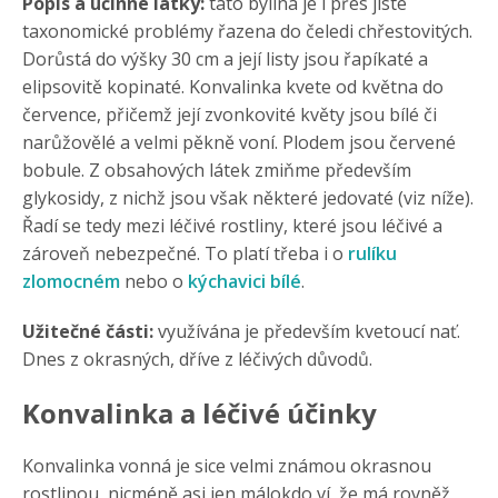
Popis a účinné látky:
tato bylina je i přes jisté
taxonomické problémy řazena do čeledi chřestovitých.
Dorůstá do výšky 30 cm a její listy jsou řapíkaté a
elipsovitě kopinaté. Konvalinka kvete od května do
července, přičemž její zvonkovité květy jsou bílé či
narůžovělé a velmi pěkně voní. Plodem jsou červené
bobule. Z obsahových látek zmiňme především
glykosidy, z nichž jsou však některé jedovaté (viz níže).
Řadí se tedy mezi léčivé rostliny, které jsou léčivé a
zároveň nebezpečné. To platí třeba i o
rulíku
zlomocném
nebo o
kýchavici bílé
.
Užitečné části:
využívána je především kvetoucí nať.
Dnes z okrasných, dříve z léčivých důvodů.
Konvalinka a léčivé účinky
Konvalinka vonná je sice velmi známou okrasnou
rostlinou, nicméně asi jen málokdo ví, že má rovněž