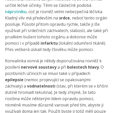
určité léčivé účinky. Těmi se částečně podobá
náprstníku
, což je rovněž velmi nebezpečná léčivka.
Kladný vliv má především na
srdce
, neboť tento orgán
posiluje. Působí přitom opravdu rychle, takže ji lže
využívat při srdečních záchvatech, slabosti, ale také při
prudkém bušení tohoto orgánu a dokonce může
pomoci i v případě
infarktu
(lokální odumření tkáně).
Přes veškerá úskalí tedy člověku může pomoci.
Konvalinka vonná je někdy doporučována rovněž k
posílení
nervové soustavy
a při
bolestech hlavy
. O
pozitivních účincích se mluví také v případech
epilepsie
(nemoc projevující se opakovanými
záchvaty) a
vodnatelnosti
(stav, při kterém se v břišní
dutině hromadí tekutina). Je tedy zřejmé, že tato
rostlina může některým lidem opravdu pomoci,
nicméně musíme důrazně varovat před tím, abyste ji
využívali doma jen tak. Použít byste ji totiž měli pouze