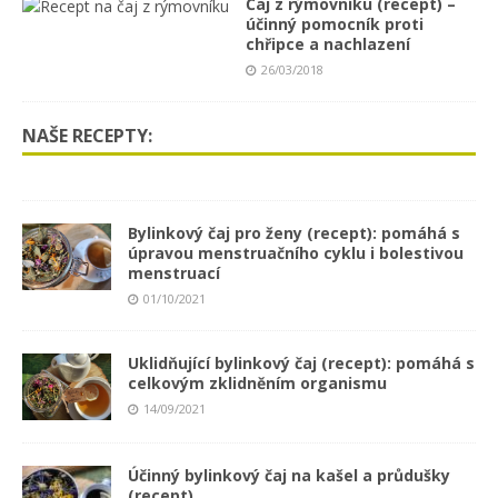
Čaj z rýmovníku (recept) –
účinný pomocník proti
chřipce a nachlazení
26/03/2018
NAŠE RECEPTY:
Bylinkový čaj pro ženy (recept): pomáhá s
úpravou menstruačního cyklu i bolestivou
menstruací
01/10/2021
Uklidňující bylinkový čaj (recept): pomáhá s
celkovým zklidněním organismu
14/09/2021
Účinný bylinkový čaj na kašel a průdušky
(recept)