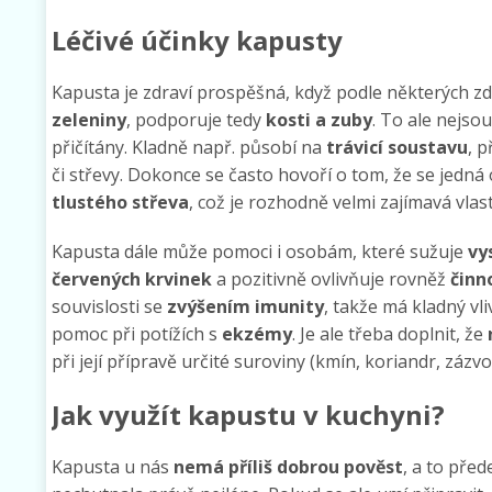
Léčivé účinky kapusty
Kapusta je zdraví prospěšná, když podle některých z
zeleniny
, podporuje tedy
kosti a zuby
. To ale nejso
přičítány. Kladně např. působí na
trávicí soustavu
, 
či střevy. Dokonce se často hovoří o tom, že se jedná
tlustého střeva
, což je rozhodně velmi zajímavá vlas
Kapusta dále může pomoci i osobám, které sužuje
vy
červených krvinek
a pozitivně ovlivňuje rovněž
činn
souvislosti se
zvýšením imunity
, takže má kladný vl
pomoc při potížích s
ekzémy
. Je ale třeba doplnit, že
při její přípravě určité suroviny (kmín, koriandr, zázv
Jak využít kapustu v kuchyni?
Kapusta u nás
nemá
příliš
dobrou
pověst
, a to pře