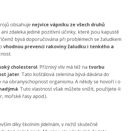
drojů obsahuje
nejvíce vápníku ze všech druhů
u ani zdaleka jediné pozitivní účinky, které jsou kapustě
přičemž bývá doporučována při problémech se žaludkem
 o
vhodnou prevenci rakoviny žaludku i tenkého a
tnost.
soký cholesterol
. Příznivý vliv má též na
tvorbu
ost jater
. Tato košťálová zelenina bývá dávána do
iv na obranyschopnost organismu. A někdy se hovoří i o
nadýmá
. Tuto vlastnost však můžete snížit, použijete-li
or, mořské řasy apod.).
devším díky školním jídelnám, v nichž skutečně