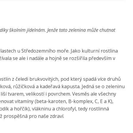
díky školním jídelnám. Jenže tato zelenina může chutnat
astech u Středozemního moře. Jako kulturní rostlina
vala se ale i nadále a hojně se rozšířila především v
stlin z čeledi brukvovitých, pod který spadá více druhů
ková, růžičková a kadeřavá kapusta. Jedná se o zeleninu
ce liší tvarem, velikostí i povrchem. Vesměs ale všechny
ovat vitamíny (beta-karoten, B-komplex, C, E a K),
odík a hořčík), vlákninu a chlorofyl, tedy rostlinná
ěž prospěšná pro naše zdraví.