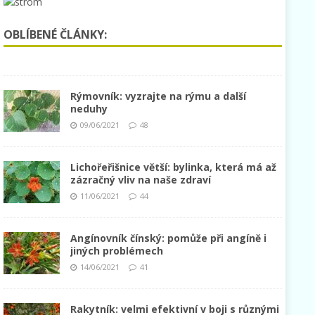
OBLÍBENÉ ČLÁNKY:
Rýmovník: vyzrajte na rýmu a další
neduhy
09/06/2021
48
Lichořeřišnice větší: bylinka, která má až
zázračný vliv na naše zdraví
11/06/2021
44
Angínovník čínský: pomůže při angíně i
jiných problémech
14/06/2021
41
Rakytník: velmi efektivní v boji s různými