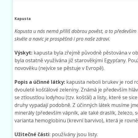
Kapusta
Kapusta u nás nemá příliš dobrou pověst, a to především 
skvěle a navíc je prospěšná i pro naše zdraví.
Výskyt:
kapusta byla zřejmě původně pěstována v obl
byla ostatně využívána již starověkými Egypťany. Použí
novověku (nejvíce se pěstuje v Evropě).
Popis a účinné látky:
kapusta neboli brukev je rod ro
dvouleté košťálové zeleniny. Známá je především hláv
se ztloustlou lodyhou (tzv. košťál) a listy, které se si
druhy vypadají podobně. Z účinných látek musíme jmen
minerály (především vápník, ale také draslík, železo, s
varianta hemoglobinu (krevní barvivo), která je rovn
Užitečné části
: používány jsou listy.