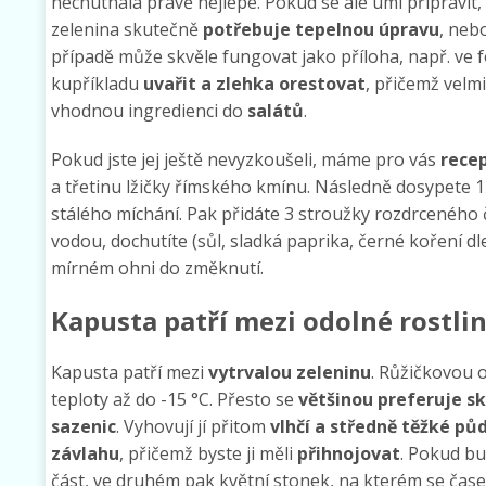
nechutnala právě nejlépe. Pokud se ale umí připravit,
zelenina skutečně
potřebuje tepelnou úpravu
, neb
případě může skvěle fungovat jako příloha, např. ve
kupříkladu
uvařit a zlehka orestovat
, přičemž velm
vhodnou ingredienci do
salátů
.
Pokud jste jej ještě nevyzkoušeli, máme pro vás
recep
a třetinu lžičky římského kmínu. Následně dosypete 1
stálého míchání. Pak přidáte 3 stroužky rozdrceného 
vodou, dochutíte (sůl, sladká paprika, černé koření dl
mírném ohni do změknutí.
Kapusta patří mezi odolné rostli
Kapusta patří mezi
vytrvalou
zeleninu
. Růžičkovou 
teploty až do -15 °C. Přesto se
většinou
preferuje
sk
sazenic
. Vyhovují jí přitom
vlhčí a středně těžké pů
závlahu
, přičemž byste ji měli
přihnojovat
. Pokud bu
část, ve druhém pak květní stonek, na kterém se čas