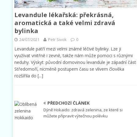
Levandule lékařská: překrásná,
aromatická a také velmi zdravá
bylinka
24/07/2021
Petr Sivok
0
Levandule patří mezi velmi známé léčivé bylinky. Lze ji
využívat vnitřně i zevně, takže nám může pomoci s různými
neduhy. Výskyt: původní domovinou levandule je západní část
Středomoří, nicméně postupem času se vlivem člověka
rozšířila do
[...]
PŘEDCHOZÍ ČLÁNEK
Dýně Hokaido: zdravá zelenina, ze které si
můžete připravit výtečnou polévku