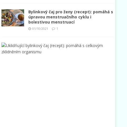
Bylinkový čaj pro ženy (recept): pomáhá s
úpravou menstruačního cyklu i
bolestivou menstruací
01/10/2021
1
U
k
l
i
d
ň
u
j
í
c
í
b
y
l
i
n
k