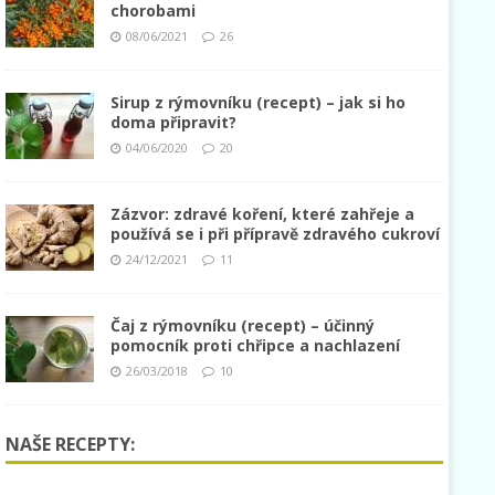
chorobami
08/06/2021
26
Sirup z rýmovníku (recept) – jak si ho
doma připravit?
04/06/2020
20
Zázvor: zdravé koření, které zahřeje a
používá se i při přípravě zdravého cukroví
24/12/2021
11
Čaj z rýmovníku (recept) – účinný
pomocník proti chřipce a nachlazení
26/03/2018
10
NAŠE RECEPTY: