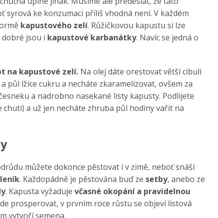
 chutná úplně jinak. Musíme ale předeslat, že tato
oť syrová ke konzumaci příliš vhodná není. V každém
 formě
kapustového zelí
. Růžičkovou kapustu si lze
i dobré jsou i
kapustové karbanátky
. Navíc se jedná o
t na kapustové zelí.
Na olej dáte orestovat větší cibuli
 a půl lžíce cukru a necháte zkaramelizovat, ovšem za
česneku a nadrobno nasekané listy kapusty. Podlijete
e chuti) a už jen necháte zhruba půl hodiny vařit na
ny
odrůdu můžete dokonce pěstovat i v zimě, neboť snáší
leník
. Každopádně je pěstována buď ze
setby
, anebo ze
dy
. Kapusta vyžaduje
včasné okopání a pravidelnou
de prosperovat, v prvním roce růstu se objeví listová
em vytvoří semena.