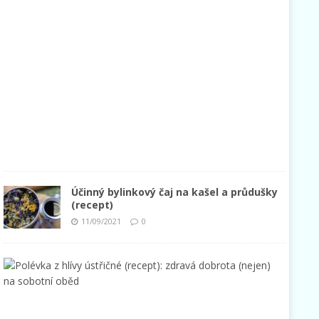
1
4
/
0
9
/
2
0
2
1
0
Účinný bylinkový čaj na kašel a průdušky
(recept)
11/09/2021
0
P
o
l
é
v