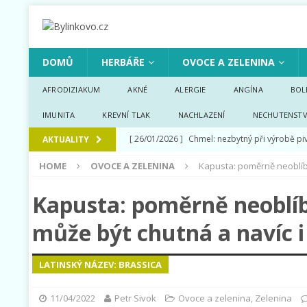
DOMŮ
HERBÁŘE
OVOCE A ZELENINA
AFRODIZIAKUM
AKNÉ
ALERGIE
ANGÍNA
BOL
IMUNITA
KREVNÍ TLAK
NACHLAZENÍ
NECHUTENSTV
[ 26/01/2026 ]
Chmel: nezbytný při výrobě pi
AKTUALITY
[ 19/01/2026 ]
Lilek vejcoplodý: stále oblíben
HOME
OVOCE A ZELENINA
Kapusta: poměrně neoblíbe
ZELENINA
Kapusta: poměrně neoblíb
[ 16/01/2026 ]
Rajčata: tradiční zelenina, kter
může být chutná a navíc i
[ 12/01/2026 ]
Kiwi (aktinidie lahodná): chu
[ 07/01/2026 ]
Kari koření: zdravá směs byli
LATINSKÝ NÁZEV: BRASSICA
11/04/2022
Petr Sivok
Ovoce a zelenina
,
Zelenina