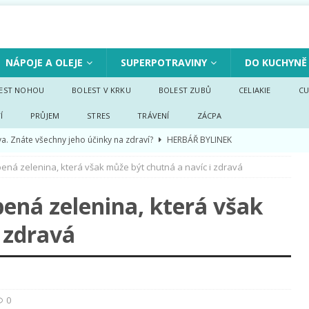
NÁPOJE A OLEJE
SUPERPOTRAVINY
DO KUCHYNĚ
EST NOHOU
BOLEST V KRKU
BOLEST ZUBŮ
CELIAKIE
CU
Í
PRŮJEM
STRES
TRÁVENÍ
ZÁCPA
va. Znáte všechny jeho účinky na zdraví?
HERBÁŘ BYLINEK
ější zelenina, působící na cholesterol a funkci jater
OVOCE A
ná zelenina, která však může být chutná a navíc i zdravá
ená zelenina, která však
á je nejen chutná, ale i velmi zdravá
OVOCE A ZELENINA
 zdravá
tné ovoce, které nám může také pomoci
OVOCE A ZELENINA
nek s nádechem exotiky
KOŘENÍ A KUCHYNĚ
0