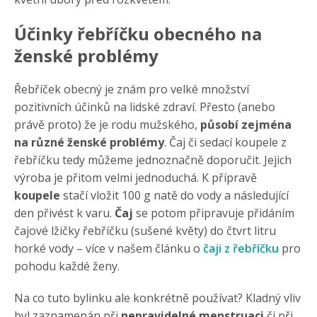
Účinky řebříčku obecného na
ženské problémy
Řebříček obecný je znám pro velké množství
pozitivních účinků na lidské zdraví. Přesto (anebo
právě proto) že je rodu mužského,
působí zejména
na různé ženské problémy
. Čaj či sedací koupele z
řebříčku tedy můžeme jednoznačně doporučit. Jejich
výroba je přitom velmi jednoduchá. K přípravě
koupele
stačí vložit 100 g natě do vody a následující
den přivést k varu.
Čaj
se potom připravuje přidáním
čajové lžičky řebříčku (sušené květy) do čtvrt litru
horké vody – více v našem článku o
čaji z řebříčku
pro
pohodu každé ženy.
Na co tuto bylinku ale konkrétně používat? Kladný vliv
byl zaznamenán při
nepravidelné menstruaci
či při