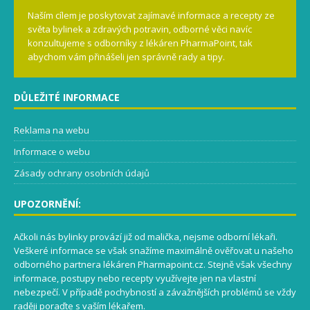
Naším cílem je poskytovat zajímavé informace a recepty ze
světa bylinek a zdravých potravin, odborné věci navíc
konzultujeme s odborníky z lékáren PharmaPoint, tak
abychom vám přinášeli jen správně rady a tipy.
DŮLEŽITÉ INFORMACE
Reklama na webu
Informace o webu
Zásady ochrany osobních údajů
UPOZORNĚNÍ:
Ačkoli nás bylinky provází již od malička, nejsme odborní lékaři.
Veškeré informace se však snažíme maximálně ověřovat u našeho
odborného partnera lékáren Pharmapoint.cz. Stejně však všechny
informace, postupy nebo recepty využívejte jen na vlastní
nebezpečí. V případě pochybností a závažnějších problémů se vždy
raději poraďte s vaším lékařem.