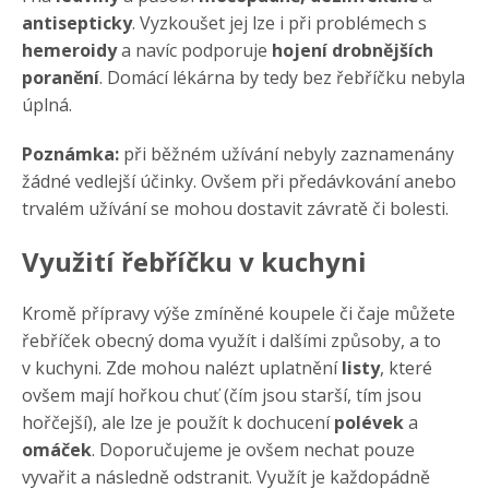
antisepticky
. Vyzkoušet jej lze i při problémech s
hemeroidy
a navíc podporuje
hojení drobnějších
poranění
. Domácí lékárna by tedy bez řebříčku nebyla
úplná.
Poznámka:
při běžném užívání nebyly zaznamenány
žádné vedlejší účinky. Ovšem při předávkování anebo
trvalém užívání se mohou dostavit závratě či bolesti.
Využití řebříčku v kuchyni
Kromě přípravy výše zmíněné koupele či čaje můžete
řebříček obecný doma využít i dalšími způsoby, a to
v kuchyni. Zde mohou nalézt uplatnění
listy
, které
ovšem mají hořkou chuť (čím jsou starší, tím jsou
hořčejší), ale lze je použít k dochucení
polévek
a
omáček
. Doporučujeme je ovšem nechat pouze
vyvařit a následně odstranit. Využít je každopádně