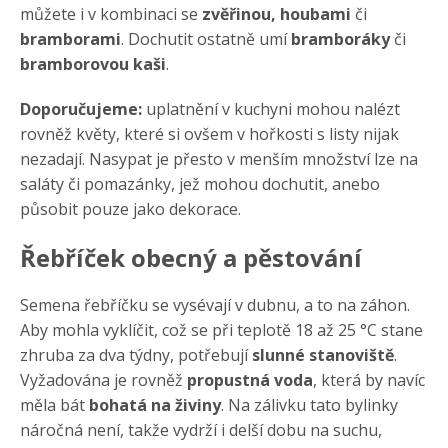
můžete i v kombinaci se
zvěřinou, houbami
či
bramborami
. Dochutit ostatně umí
bramboráky
či
bramborovou kaši
.
Doporučujeme:
uplatnění v kuchyni mohou nalézt
rovněž květy, které si ovšem v hořkosti s listy nijak
nezadají. Nasypat je přesto v menším množství lze na
saláty či pomazánky, jež mohou dochutit, anebo
působit pouze jako dekorace.
Řebříček obecný a pěstování
Semena řebříčku se vysévají v dubnu, a to na záhon.
Aby mohla vyklíčit, což se při teplotě 18 až 25 °C stane
zhruba za dva týdny, potřebují
slunné stanoviště
.
Vyžadována je rovněž
propustná voda
, která by navíc
měla bát
bohatá na živiny
. Na zálivku tato bylinky
náročná není, takže vydrží i delší dobu na suchu,