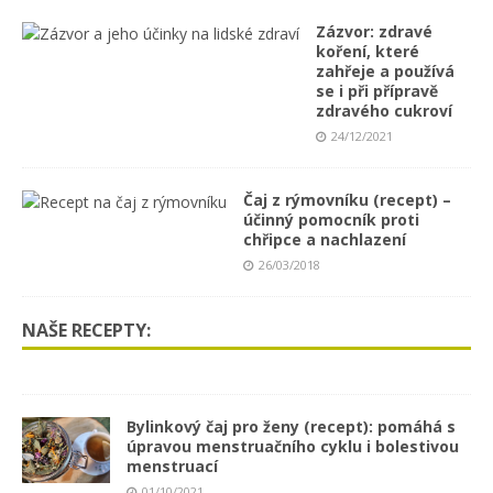
Zázvor: zdravé
koření, které
zahřeje a používá
se i při přípravě
zdravého cukroví
24/12/2021
Čaj z rýmovníku (recept) –
účinný pomocník proti
chřipce a nachlazení
26/03/2018
NAŠE RECEPTY:
Bylinkový čaj pro ženy (recept): pomáhá s
úpravou menstruačního cyklu i bolestivou
menstruací
01/10/2021