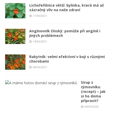
Lichořeřišnice větší: bylinka, která má až
zázračný vliv na naše zdraví
11/06/2021
Angínovník čínský: pomůže při angíně i
jiných problémech
14/06/2021
Rakytník: velmi efektivní v boji s různými
chorobami
08/06/2021
Sirup z
rýmovníku
(recept) – jak
si ho doma
připravit?
04/06/2020