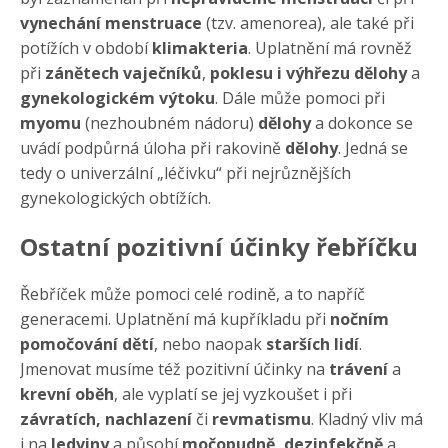
vynechání menstruace
(tzv. amenorea), ale také při
potížích v období
klimakteria
. Uplatnění má rovněž
při
zánětech vaječníků
,
poklesu i výhřezu dělohy
a
gynekologickém výtoku
. Dále může pomoci při
myomu
(nezhoubném nádoru)
dělohy
a dokonce se
uvádí podpůrná úloha při rakovině
dělohy
. Jedná se
tedy o univerzální „léčivku“ při nejrůznějších
gynekologických obtížích.
Ostatní pozitivní účinky řebříčku
Řebříček může pomoci celé rodině, a to napříč
generacemi. Uplatnění má kupříkladu při
nočním
pomočování dětí
, nebo naopak
starších lidí
.
Jmenovat musíme též pozitivní účinky na
trávení
a
krevní oběh
, ale vyplatí se jej vyzkoušet i při
závratích, nachlazení
či
revmatismu
. Kladný vliv má
i na
ledviny
a působí
močopudně, dezinfekčně
a