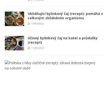
Uklidňující bylinkový čaj (recept): pomáhá s
celkovým zklidněním organismu
14/09/2021
Účinný bylinkový čaj na kašel a průdušky
(recept)
11/09/2021
P
o
l
é
v
k
a
z
h
l
í