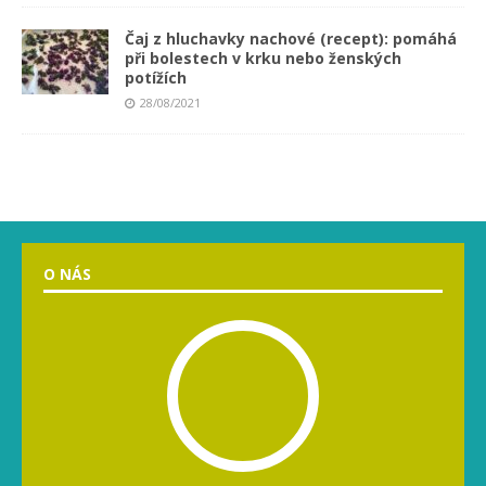
Čaj z hluchavky nachové (recept): pomáhá
při bolestech v krku nebo ženských
potížích
28/08/2021
O NÁS