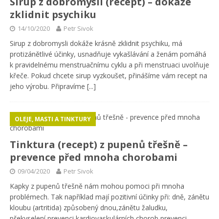
Sirup z dobromysli (recept) – dokáže
zklidnit psychiku
14/10/2020
Petr Sivok
Sirup z dobromysli dokáže krásně zklidnit psychiku, má
protizánětlivé účinky, usnadňuje vykašlávání a ženám pomáhá
k pravidelnému menstruačnímu cyklu a při menstruaci uvolňuje
křeče. Pokud chcete sirup vyzkoušet, přinášíme vám recept na
jeho výrobu. Připravíme
[...]
OLEJE, MASTI A TINKTURY
Tinktura (recept) z pupenů třešně –
prevence před mnoha chorobami
09/04/2020
Petr Sivok
Kapky z pupenů třešně nám mohou pomoci při mnoha
problémech. Tak například mají pozitivní účinky při: dně, zánětu
kloubu (artritida) způsobený dnou,zánětu žaludku,
překyselení,prevenci kardiovaskulárních chorob,prevenci