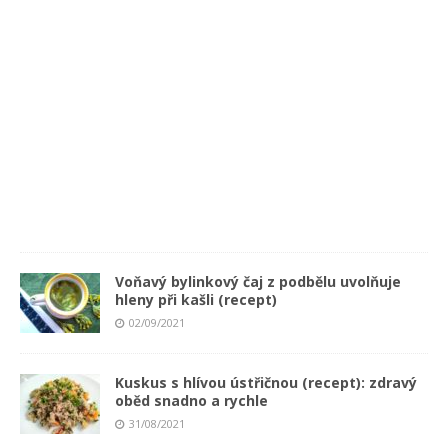
ě
d
0
4
/
0
9
/
2
0
2
1
Voňavý bylinkový čaj z podbělu uvolňuje
hleny při kašli (recept)
02/09/2021
Kuskus s hlívou ústřičnou (recept): zdravý
oběd snadno a rychle
31/08/2021