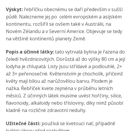
Výskyt:
řebříčku obecnému se daří především v sušší
půdě. Nalezneme jej po celém evropském a asijském
kontinentu, rozšířil se ovšem také v Austrálii, na
Novém Zélandu a v Severní Americe. Objevuje se tedy
na většině kontinentů planety Země.
Popis a účinné látky:
tato vytrvalá bylina je řazena do
čeledi hvězdnicovitých. Dorůstá až do výšky 80 cm a její
lodyha je chlupatá. Listy jsou střídavé a podlouhlé, 2×
až 3× peřenosečné. Květenstvím je chocholík, přičemž
květy mají bílou až narůžovělou barvu. Plodem je
nažka. Řebříček kvete zejména v průběhu letních
měsíců. Z účinných látek musíme uvést hořčiny, silice,
flavonoidy, alkaloidy nebo třísloviny, díky nimž působí
kladně na rozličné zdravotní neduhy.
Užitečné části:
používá se kvetoucí nať, případně
květní úbory před rozkvětem.