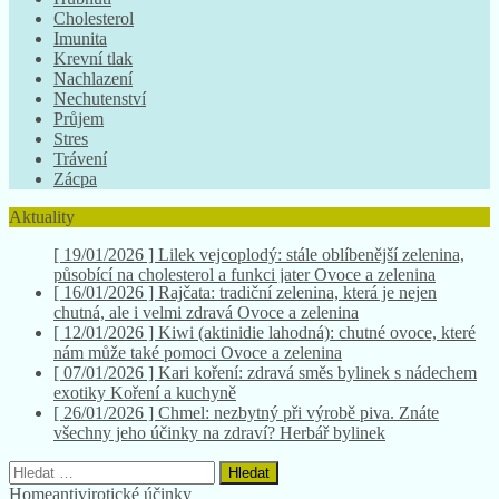
Cholesterol
Imunita
Krevní tlak
Nachlazení
Nechutenství
Průjem
Stres
Trávení
Zácpa
Aktuality
[ 16/01/2026 ]
Rajčata: tradiční zelenina, která je nejen
chutná, ale i velmi zdravá
Ovoce a zelenina
[ 12/01/2026 ]
Kiwi (aktinidie lahodná): chutné ovoce, které
nám může také pomoci
Ovoce a zelenina
[ 07/01/2026 ]
Kari koření: zdravá směs bylinek s nádechem
exotiky
Koření a kuchyně
[ 26/01/2026 ]
Chmel: nezbytný při výrobě piva. Znáte
všechny jeho účinky na zdraví?
Herbář bylinek
[ 19/01/2026 ]
Lilek vejcoplodý: stále oblíbenější zelenina,
působící na cholesterol a funkci jater
Ovoce a zelenina
Vyhledávání
Home
antivirotické účinky