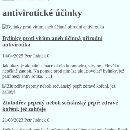
antivirotické účinky
Bylinky proti virům aneb účinná přírodní
antivirotika
14/04/2025
Petr Jiránek
0
Jak ukazuje aktuální situace okolo koranoviru, viry umí člověku
nepěkně zatopit. Na pomoc proti nim lze ale „povolat“ bylinky, jež
patří mezi antivirotika.
[…]
Žlutodřev peprný neboli sečuánský pepř: zdravé
koření, jež zahřeje
21/08/2023
Petr Jiránek
0
Sečuánský pepř nemá s černým pepřem vůbec nic společného. Snad