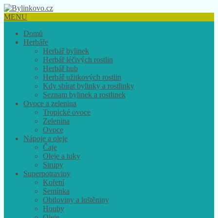
MENU
Domů
Herbáře
Herbář bylinek
Herbář léčivých rostlin
Herbář hub
Herbář užitkových rostlin
Kdy sbírat bylinky a rostlinky
Seznam bylinek a rostlinek
Ovoce a zelenina
Tropické ovoce
Zelenina
Ovoce
Nápoje a oleje
Čaje
Oleje a tuky
Sirupy
Superpotraviny
Koření
Semínka
Obiloviny a luštěniny
Houby
Oleje