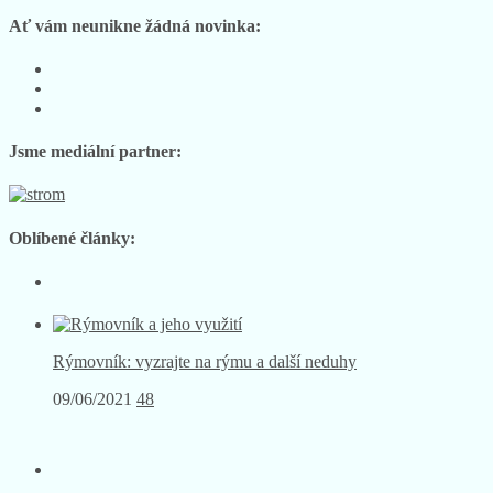
Ať vám neunikne žádná novinka:
Sledujte
nás
Sledujte
na
nás
Sledujte
Facebooku
na
nás
Instagramu
na
Jsme mediální partner:
YouTube
Oblíbené články:
Rýmovník: vyzrajte na rýmu a další neduhy
09/06/2021
48