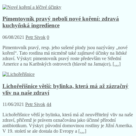
Pimentovník pravý neboli nové koření: zdravá
kuchyňská ingredience
06/08/2021
Petr Sivok
0
Pimentovník pravý, resp. jeho sušené plody jsou nazývány „nové
koření“. Tato rostlina má nicméně také zajímavé účinky na lidské
zdraví. Výskyt: pimentovník pravý roste především ve Střední
Americe a na Karibských ostrovech (hlavně na Jamajce),
[…]
Lichořeřišnice větší: bylinka, která má až zázračný
vliv na naše zdraví
11/06/2021
Petr Sivok
44
Lichořeřišnice větší je bylinka, která má až neuvěřitelný vliv na naše
zdraví, přičemž je právem označována jako účinné přírodní
antibiotikum. Výskyt: původní domovinou rostliny je Jižní Amerika.
V 19. století se ale dostala do Evropy a
[…]