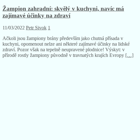
Žampion zahradní: skvělý v kuchyni, navíc má
zajímavé účinky na zdraví
11/03/2022
Petr Sivok
1
Ačkoli jsou žampiony brány především jako chutná přísada v
kuchyni, opomenout nelze ani některé zajímavé účinky na lidské
zdraví. Pozor však na tepelně neupravené plodnice! Výskyt: v
přírodě rostly žampiony původně v travnatých krajích Evropy
[…]