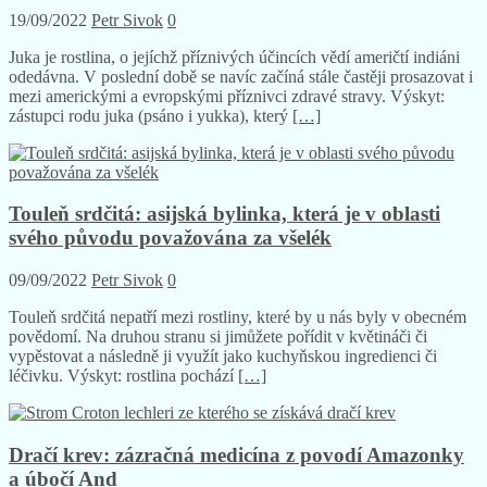
19/09/2022
Petr Sivok
0
Juka je rostlina, o jejíchž příznivých účincích vědí američtí indiáni
odedávna. V poslední době se navíc začíná stále častěji prosazovat i
mezi americkými a evropskými příznivci zdravé stravy. Výskyt:
zástupci rodu juka (psáno i yukka), který
[…]
Touleň srdčitá: asijská bylinka, která je v oblasti
svého původu považována za všelék
09/09/2022
Petr Sivok
0
Touleň srdčitá nepatří mezi rostliny, které by u nás byly v obecném
povědomí. Na druhou stranu si jimůžete pořídit v květináči či
vypěstovat a následně ji využít jako kuchyňskou ingredienci či
léčivku. Výskyt: rostlina pochází
[…]
Dračí krev: zázračná medicína z povodí Amazonky
a úbočí And