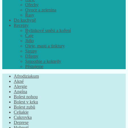
Ořechy
Ovoce a zelenina
Řasy
Do kuchyně
Recepty
Bylinkové směsi a koření
Čaje
Jídlo
Oleje, masti a tinktury
Sirupy
Džemy
Smoothie a koktejly
Pěstujeme
Afrodiziakum
Akné
Alergie
Angína
Bolest nohou
Bolest v krku
Bolest zubů
Celiakie
Cukrovka
Deprese
Hubnutí