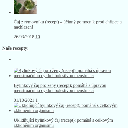
Čaj z rýmovníku (recept) – účinný pomocník proti chřipce a
nachlazení
26/03/2018
10
Naše recepty:
Bylinkový čaj pro ženy (recept): pomáhá s úpravou
menstruačního cyklu i bolestivou menstruací
01/10/2021
1
Uklidňující bylinkový čaj (recept): pomáhá s celkovým
zklidněním organismu