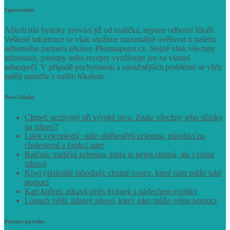
Upozornění:
Ačkoli nás bylinky provází již od malička, nejsme odborní lékaři.
Veškeré informace se však snažíme maximálně ověřovat u našeho
odborného partnera lékáren Pharmapoint.cz. Stejně však všechny
informace, postupy nebo recepty využívejte jen na vlastní
nebezpečí. V případě pochybností a závažnějších problémů se vždy
raději poraďte s vaším lékařem.
Nové články
Chmel: nezbytný při výrobě piva. Znáte všechny jeho účinky
na zdraví?
Lilek vejcoplodý: stále oblíbenější zelenina, působící na
cholesterol a funkci jater
Rajčata: tradiční zelenina, která je nejen chutná, ale i velmi
zdravá
Kiwi (aktinidie lahodná): chutné ovoce, které nám může také
pomoci
Kari koření: zdravá směs bylinek s nádechem exotiky
Lopuch větší: údajný plevel, který nám může velmi pomoci
Partner portálu: