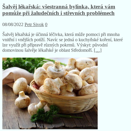
Šalvěj lékařská: všestranná bylinka, která vám
pomůže při žaludečních i střevních problémech
08/08/2022
Petr Sivok
0
Šalvěj lékařská je účinná léčivka, která může pomoci při mnoha
vnitřní i vnějších potíží. Navíc se jedná o kuchyňské koření, které
lze využít při přípravě různých pokrmů. Výskyt: původní
domovinou šalvěje lékařské je oblast Středomoří.
[…]