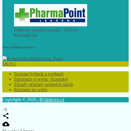
Odborný poradce portálu - lékárny
PharmaPoint
Jsme mediální partner:
MENU
Seznam bylinek a rostlinek
Informace o webu / Kontakty
Zásady ochrany osobních údajů
Reklama na webu
Copyright © 2026 |
Bylinkovo.cz
/
0
Download Image