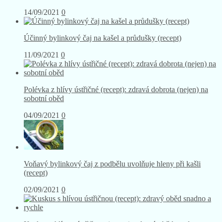
14/09/2021
0
Účinný bylinkový čaj na kašel a průdušky (recept)
11/09/2021
0
Polévka z hlívy ústřičné (recept): zdravá dobrota (nejen) na
sobotní oběd
04/09/2021
0
Voňavý bylinkový čaj z podbělu uvolňuje hleny při kašli
(recept)
02/09/2021
0