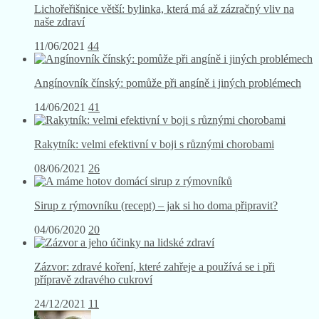
Lichořeřišnice větší: bylinka, která má až zázračný vliv na
naše zdraví
11/06/2021
44
Angínovník čínský: pomůže při angíně i jiných problémech
14/06/2021
41
Rakytník: velmi efektivní v boji s různými chorobami
08/06/2021
26
Sirup z rýmovníku (recept) – jak si ho doma připravit?
04/06/2020
20
Zázvor: zdravé koření, které zahřeje a používá se i při
přípravě zdravého cukroví
24/12/2021
11