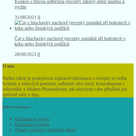
Kuskus s hlívou ústřičnou (recept): zdravý oběd snadno a
rychle
31/08/2021
0
Čaj z hluchavky nachové (recept): pomáhá při bolestech v
krku nebo ženských potížích
28/08/2021
0
O nás
Naším cílem je poskytovat zajímavé informace a recepty ze světa
bylinek a zdravých potravin, odborné věci navíc konzultujeme s
odborníky z lékáren PharmaPoint, tak abychom vám přinášeli jen
správně rady a tipy.
Důležité informace
Reklama na webu
Informace o webu
Zásady ochrany osobních údajů