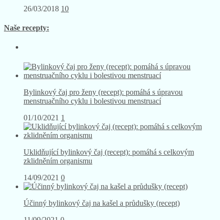
26/03/2018
10
Naše recepty:
Bylinkový čaj pro ženy (recept): pomáhá s úpravou
menstruačního cyklu i bolestivou menstruací
01/10/2021
1
Uklidňující bylinkový čaj (recept): pomáhá s celkovým
zklidněním organismu
14/09/2021
0
Účinný bylinkový čaj na kašel a průdušky (recept)
11/09/2021
0