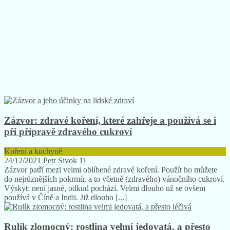
Zázvor: zdravé koření, které zahřeje a používá se i
při přípravě zdravého cukroví
Koření a kuchyně
24/12/2021
Petr Sivok
11
Zázvor patří mezi velmi oblíbené zdravé koření. Použít ho můžete
do nejrůznějších pokrmů, a to včetně (zdravého) vánočního cukroví.
Výskyt: není jasné, odkud pochází. Velmi dlouho už se ovšem
používá v Číně a Indii. Již dlouho
[...]
Rulík zlomocný: rostlina velmi jedovatá, a přesto