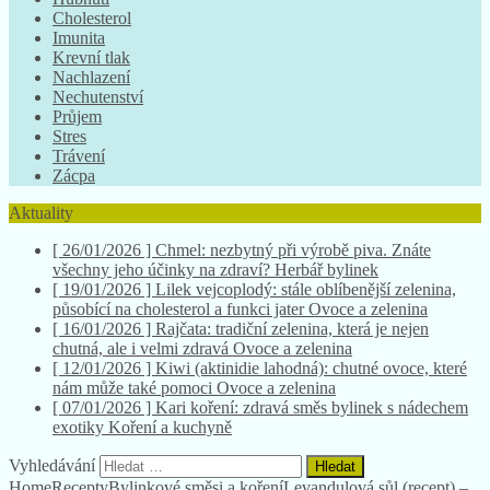
Cholesterol
Imunita
Krevní tlak
Nachlazení
Nechutenství
Průjem
Stres
Trávení
Zácpa
Aktuality
[ 26/01/2026 ]
Chmel: nezbytný při výrobě piva. Znáte
všechny jeho účinky na zdraví?
Herbář bylinek
[ 19/01/2026 ]
Lilek vejcoplodý: stále oblíbenější zelenina,
působící na cholesterol a funkci jater
Ovoce a zelenina
[ 16/01/2026 ]
Rajčata: tradiční zelenina, která je nejen
chutná, ale i velmi zdravá
Ovoce a zelenina
[ 12/01/2026 ]
Kiwi (aktinidie lahodná): chutné ovoce, které
nám může také pomoci
Ovoce a zelenina
[ 07/01/2026 ]
Kari koření: zdravá směs bylinek s nádechem
exotiky
Koření a kuchyně
Vyhledávání
Home
Recepty
Bylinkové směsi a koření
Levandulová sůl (recept) –