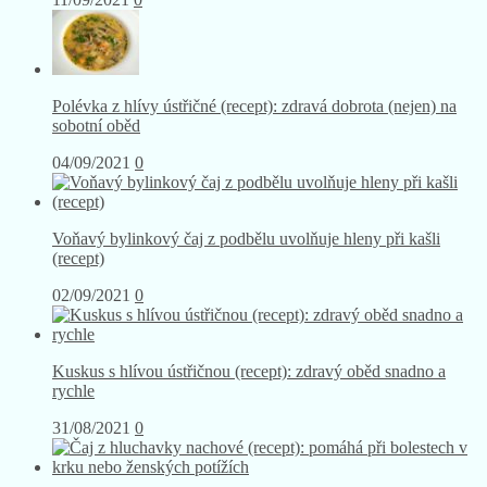
Polévka z hlívy ústřičné (recept): zdravá dobrota (nejen) na
sobotní oběd
04/09/2021
0
Voňavý bylinkový čaj z podbělu uvolňuje hleny při kašli
(recept)
02/09/2021
0
Kuskus s hlívou ústřičnou (recept): zdravý oběd snadno a
rychle
31/08/2021
0