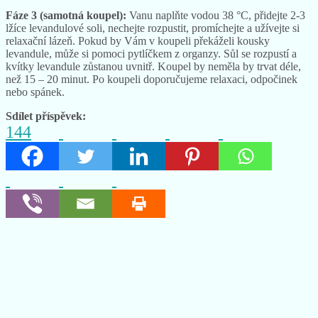
Fáze 3 (samotná koupel):
Vanu naplňte vodou 38 °C, přidejte 2-3
lžíce levandulové soli, nechejte rozpustit, promíchejte a užívejte si
relaxační lázeň. Pokud by Vám v koupeli překáželi kousky
levandule, může si pomoci pytlíčkem z organzy. Sůl se rozpustí a
kvítky levandule zůstanou uvnitř. Koupel by neměla by trvat déle,
než 15 – 20 minut. Po koupeli doporučujeme relaxaci, odpočinek
nebo spánek.
Sdílet příspěvek:
144