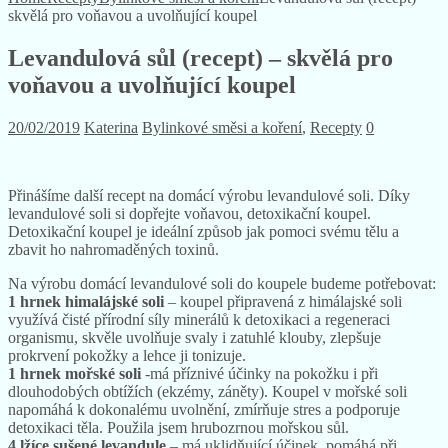
skvělá pro voňavou a uvolňující koupel
Levandulová sůl (recept) – skvělá pro
voňavou a uvolňující koupel
20/02/2019
Katerina
Bylinkové směsi a koření
,
Recepty
0
Přinášíme další recept na domácí výrobu levandulové soli. Díky
levandulové soli si dopřejte voňavou, detoxikační koupel.
Detoxikační koupel je ideální způsob jak pomoci svému tělu a
zbavit ho nahromaděných toxinů.
Na výrobu domácí levandulové soli do koupele budeme potřebovat:
1 hrnek himalájské soli
– koupel připravená z himálajské soli
využívá čisté přírodní síly minerálů k detoxikaci a regeneraci
organismu, skvěle uvolňuje svaly i zatuhlé klouby, zlepšuje
prokrvení pokožky a lehce ji tonizuje.
1 hrnek mořské soli
-má příznivé účinky na pokožku i při
dlouhodobých obtížích (ekzémy, záněty). Koupel v mořské soli
napomáhá k dokonalému uvolnění, zmírňuje stres a podporuje
detoxikaci těla. Použila jsem hrubozrnou mořskou sůl.
4 lžíce sušené levandule
– má uklidňující účinek, pomáhá při