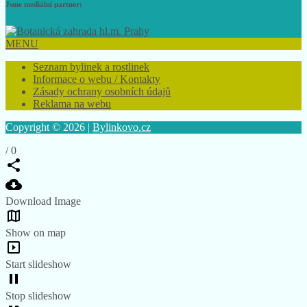
Jsme mediální partner:
MENU
Seznam bylinek a rostlinek
Informace o webu / Kontakty
Zásady ochrany osobních údajů
Reklama na webu
Copyright © 2026 |
Bylinkovo.cz
/
0
Download Image
Show on map
Start slideshow
Stop slideshow