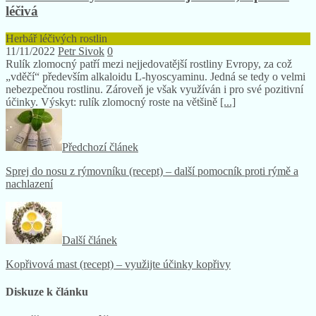
léčivá
Herbář léčivých rostlin
11/11/2022
Petr Sivok
0
Rulík zlomocný patří mezi nejjedovatější rostliny Evropy, za což
„vděčí“ především alkaloidu L-hyoscyaminu. Jedná se tedy o velmi
nebezpečnou rostlinu. Zároveň je však využíván i pro své pozitivní
účinky. Výskyt: rulík zlomocný roste na většině
[...]
Předchozí článek
Sprej do nosu z rýmovníku (recept) – další pomocník proti rýmě a
nachlazení
Další článek
Kopřivová mast (recept) – využijte účinky kopřivy
Diskuze k článku