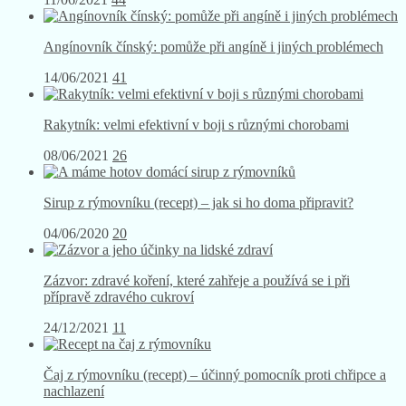
Angínovník čínský: pomůže při angíně i jiných problémech
14/06/2021
41
Rakytník: velmi efektivní v boji s různými chorobami
08/06/2021
26
Sirup z rýmovníku (recept) – jak si ho doma připravit?
04/06/2020
20
Zázvor: zdravé koření, které zahřeje a používá se i při
přípravě zdravého cukroví
24/12/2021
11
Čaj z rýmovníku (recept) – účinný pomocník proti chřipce a
nachlazení