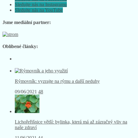
Sledujte nás na Instagramu
Sledujte nás na YouTube
Jsme mediální partner:
Oblíbené články:
Rýmovník: vyzrajte na rýmu a další neduhy
09/06/2021
48
Lichořeřišnice větší: bylinka, která má až zázračný vliv na
naše zdraví
11/06/2021
44