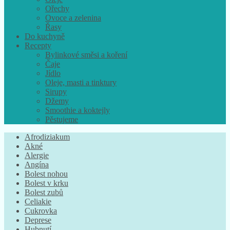
Ořechy
Ovoce a zelenina
Řasy
Do kuchyně
Recepty
Bylinkové směsi a koření
Čaje
Jídlo
Oleje, masti a tinktury
Sirupy
Džemy
Smoothie a koktejly
Pěstujeme
Afrodiziakum
Akné
Alergie
Angína
Bolest nohou
Bolest v krku
Bolest zubů
Celiakie
Cukrovka
Deprese
Hubnutí