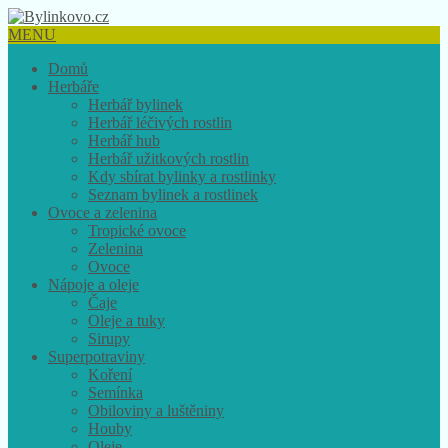
MENU
Domů
Herbáře
Herbář bylinek
Herbář léčivých rostlin
Herbář hub
Herbář užitkových rostlin
Kdy sbírat bylinky a rostlinky
Seznam bylinek a rostlinek
Ovoce a zelenina
Tropické ovoce
Zelenina
Ovoce
Nápoje a oleje
Čaje
Oleje a tuky
Sirupy
Superpotraviny
Koření
Semínka
Obiloviny a luštěniny
Houby
Oleje