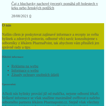
Čaj z hluchavky nachové (recept): pomáhá při bolestech v
krku nebo ženských potížích
28/08/2021
0
O nás
Naším cílem je poskytovat zajímavé informace a recepty ze světa
bylinek a zdravých potravin, odborné věci navíc konzultujeme s
odborníky z lékáren PharmaPoint, tak abychom vám přinášeli jen
správně rady a tipy.
Důležité informace
Reklama na webu
Informace o webu
Zásady ochrany osobních údajů
Upozornění:
Ačkoli nás bylinky provází již od malička, nejsme odborní lékaři.
Veškeré informace se však snažíme maximálně ověřovat u našeho
odborného partnera lékáren Pharmapoint.cz. Stejně však všechny