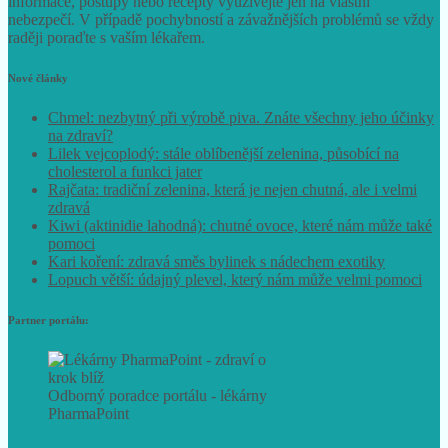
informace, postupy nebo recepty využívejte jen na vlastní
nebezpečí. V případě pochybností a závažnějších problémů se vždy
raději poraďte s vaším lékařem.
Nové články
Chmel: nezbytný při výrobě piva. Znáte všechny jeho účinky
na zdraví?
Lilek vejcoplodý: stále oblíbenější zelenina, působící na
cholesterol a funkci jater
Rajčata: tradiční zelenina, která je nejen chutná, ale i velmi
zdravá
Kiwi (aktinidie lahodná): chutné ovoce, které nám může také
pomoci
Kari koření: zdravá směs bylinek s nádechem exotiky
Lopuch větší: údajný plevel, který nám může velmi pomoci
Partner portálu:
Odborný poradce portálu - lékárny
PharmaPoint