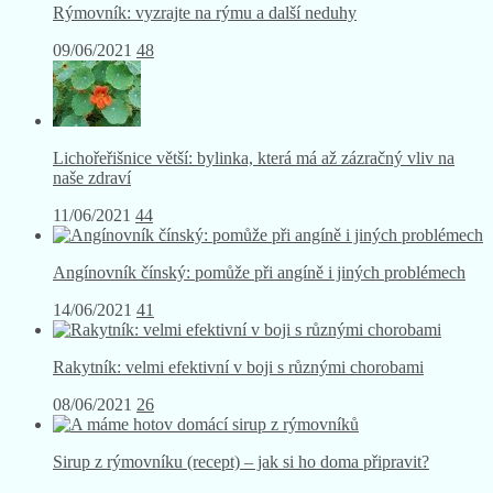
Rýmovník: vyzrajte na rýmu a další neduhy
09/06/2021
48
Lichořeřišnice větší: bylinka, která má až zázračný vliv na
naše zdraví
11/06/2021
44
Angínovník čínský: pomůže při angíně i jiných problémech
14/06/2021
41
Rakytník: velmi efektivní v boji s různými chorobami
08/06/2021
26
Sirup z rýmovníku (recept) – jak si ho doma připravit?