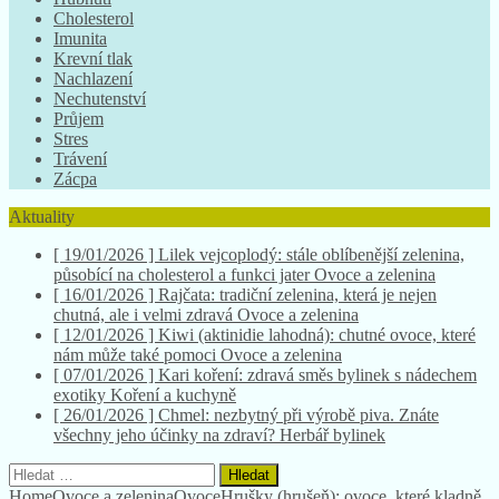
Cholesterol
Imunita
Krevní tlak
Nachlazení
Nechutenství
Průjem
Stres
Trávení
Zácpa
Aktuality
[ 19/01/2026 ]
Lilek vejcoplodý: stále oblíbenější zelenina,
působící na cholesterol a funkci jater
Ovoce a zelenina
[ 16/01/2026 ]
Rajčata: tradiční zelenina, která je nejen
chutná, ale i velmi zdravá
Ovoce a zelenina
[ 12/01/2026 ]
Kiwi (aktinidie lahodná): chutné ovoce, které
nám může také pomoci
Ovoce a zelenina
[ 07/01/2026 ]
Kari koření: zdravá směs bylinek s nádechem
exotiky
Koření a kuchyně
[ 26/01/2026 ]
Chmel: nezbytný při výrobě piva. Znáte
všechny jeho účinky na zdraví?
Herbář bylinek
Vyhledávání
Home
Ovoce a zelenina
Ovoce
Hrušky (hrušeň): ovoce, které kladně