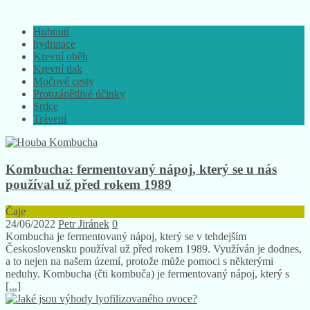
Hubnutí
hydratace
Krevní oběh
Krevní tlak
Močové cesty
Protizánětlivé účinky
Srdce
Trávení
Kombucha: fermentovaný nápoj, který se u nás
používal už před rokem 1989
Čaje
24/06/2022
Petr Jiránek
0
Kombucha je fermentovaný nápoj, který se v tehdejším
Československu používal už před rokem 1989. Využíván je dodnes,
a to nejen na našem území, protože může pomoci s některými
neduhy. Kombucha (čti kombuča) je fermentovaný nápoj, který s
[...]