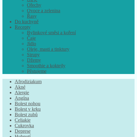
Ořechy
Ovoce a zelenina
Řasy
Do kuchyně
Recepty
Bylinkové směsi a koření
Čaje
Jídlo
Oleje, masti a tinktury
Sirupy
Džemy
Smoothie a koktejly
Pěstujeme
Afrodiziakum
Akné
Alergie
Angína
Bolest nohou
Bolest v krku
Bolest zubů
Celiakie
Cukrovka
Deprese
Hubnutí