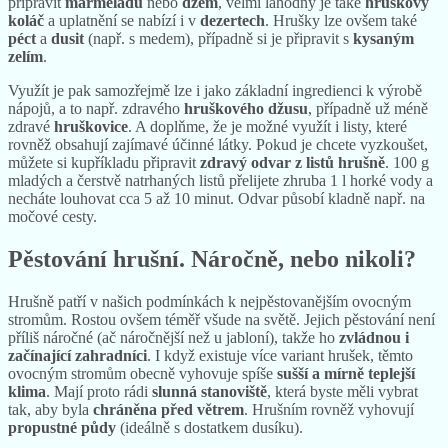
připravit
marmeládu
nebo
džem
, velmi lahodný je také
hruškový
koláč
a uplatnění se nabízí i v
dezertech
. Hrušky lze ovšem také
péct
a
dusit
(např. s medem), případně si je připravit s
kysaným
zelím
.
Využít je pak samozřejmě lze i jako základní ingredienci k výrobě
nápojů, a to např. zdravého
hruškového džusu
, případně už méně
zdravé
hruškovice
. A doplňme, že je možné využít i listy, které
rovněž obsahují zajímavé účinné látky. Pokud je chcete vyzkoušet,
můžete si kupříkladu připravit
zdravý odvar z listů hrušně
. 100 g
mladých a čerstvě natrhaných listů přelijete zhruba 1 l horké vody a
necháte louhovat cca 5 až 10 minut. Odvar působí kladně např. na
močové cesty.
Pěstování hrušní. Náročně, nebo nikoli?
Hrušně patří v našich podmínkách k nejpěstovanějším ovocným
stromům. Rostou ovšem téměř všude na světě. Jejich pěstování není
příliš náročné (ač náročnější než u jabloní), takže ho
zvládnou i
začínající zahradníci
. I když existuje více variant hrušek, těmto
ovocným stromům obecně vyhovuje spíše
sušší a mírně teplejší
klima
. Mají proto rádi
slunná stanoviště
, která byste měli vybrat
tak, aby byla
chráněna před větrem
. Hrušním rovněž vyhovují
propustné půdy
(ideálně s dostatkem dusíku).