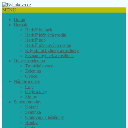
MENU
Domů
Herbáře
Herbář bylinek
Herbář léčivých rostlin
Herbář hub
Herbář užitkových rostlin
Kdy sbírat bylinky a rostlinky
Seznam bylinek a rostlinek
Ovoce a zelenina
Tropické ovoce
Zelenina
Ovoce
Nápoje a oleje
Čaje
Oleje a tuky
Sirupy
Superpotraviny
Koření
Semínka
Obiloviny a luštěniny
Houby
Oleje