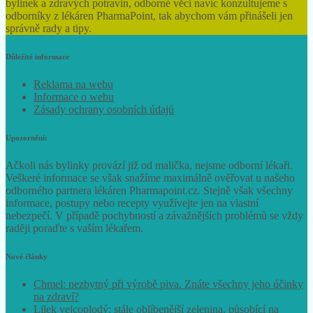
bylinek a zdravých potravin, odborné věci navíc konzultujeme s
odborníky z lékáren PharmaPoint, tak abychom vám přinášeli jen
správně rady a tipy.
Důležité informace
Reklama na webu
Informace o webu
Zásady ochrany osobních údajů
Upozornění:
Ačkoli nás bylinky provází již od malička, nejsme odborní lékaři.
Veškeré informace se však snažíme maximálně ověřovat u našeho
odborného partnera lékáren Pharmapoint.cz. Stejně však všechny
informace, postupy nebo recepty využívejte jen na vlastní
nebezpečí. V případě pochybností a závažnějších problémů se vždy
raději poraďte s vaším lékařem.
Nové články
Chmel: nezbytný při výrobě piva. Znáte všechny jeho účinky
na zdraví?
Lilek vejcoplodý: stále oblíbenější zelenina, působící na