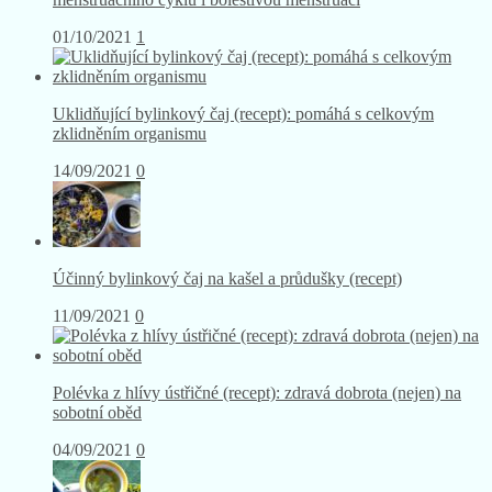
01/10/2021
1
Uklidňující bylinkový čaj (recept): pomáhá s celkovým
zklidněním organismu
14/09/2021
0
Účinný bylinkový čaj na kašel a průdušky (recept)
11/09/2021
0
Polévka z hlívy ústřičné (recept): zdravá dobrota (nejen) na
sobotní oběd
04/09/2021
0