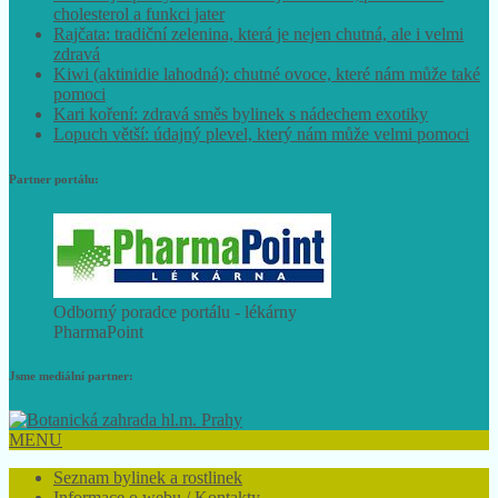
cholesterol a funkci jater
Rajčata: tradiční zelenina, která je nejen chutná, ale i velmi
zdravá
Kiwi (aktinidie lahodná): chutné ovoce, které nám může také
pomoci
Kari koření: zdravá směs bylinek s nádechem exotiky
Lopuch větší: údajný plevel, který nám může velmi pomoci
Partner portálu:
Odborný poradce portálu - lékárny
PharmaPoint
Jsme mediální partner:
MENU
Seznam bylinek a rostlinek
Informace o webu / Kontakty