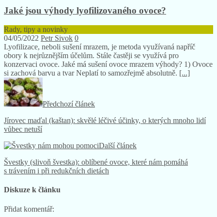
Jaké jsou výhody lyofilizovaného ovoce?
Rady, tipy a novinky
04/05/2022
Petr Sivok
0
Lyofilizace, neboli sušení mrazem, je metoda využívaná napříč
obory k nejrůznějším účelům. Stále častěji se využívá pro
konzervaci ovoce. Jaké má sušení ovoce mrazem výhody? 1) Ovoce
si zachová barvu a tvar Neplatí to samozřejmě absolutně.
[...]
Předchozí článek
Jírovec maďal (kaštan): skvělé léčivé účinky, o kterých mnoho lidí
vůbec netuší
Další článek
Švestky (slivoň švestka): oblíbené ovoce, které nám pomáhá
s trávením i při redukčních dietách
Diskuze k článku
Přidat komentář: