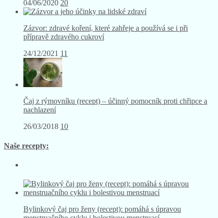
04/06/2020
20
Zázvor: zdravé koření, které zahřeje a používá se i při
přípravě zdravého cukroví
24/12/2021
11
Čaj z rýmovníku (recept) – účinný pomocník proti chřipce a
nachlazení
26/03/2018
10
Naše recepty:
Bylinkový čaj pro ženy (recept): pomáhá s úpravou
menstruačního cyklu i bolestivou menstruací