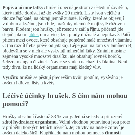
Popis a účinné látky:
hrušeň obecná je strom z čeledi růžovitých,
který může dorůstat až do výšky 20 metrů. Listy jsou vejčité a
dlouze řapíkaté, na okraji jemně zubaté. Květy, které se objevují
v dubnu a květnu, jsou bílé, prašníky nicméně mají sytě růžovou
barvu. Plodem jsou hrušky, jež rostou v září a říjnu, přičemž jde
stejně jako u
jablek
o malvice, tzn. plody dužnaté a nepukavé. Patří
přitom mezi ovoce, které obsahuje poměrně malé množství vitamínu
C (na rozdíl třeba právě od jablka). Lépe jsou na tom s vitamínem B,
především se v nich ale vyskytují minerální látky. Zmínit musíme
zejména vysoké množství draslíku, ale obsahují rovněž hořčík,
železo, mangan či zinek. Navíc se v nich nachází i vláknina. Není
tedy divu, že na lidský organismus mají kladný vliv.
Využití:
hrušně se pěstují především kvůli plodům, vyžíváno je
ovšem i dřevo, listy a květy.
Léčivé účinky hrušek. S čím nám mohou
pomoci?
Hrušky obsahují často až 83 % vody. Jedná se tedy o přirozený
zdroj
hydratace organismu
. Velmi vhodnou potravinou jsou proto
v průběhu horkých letních měsíců. Jejich vliv na lidské zdraví je
ovšem daleko širší. Kupříkladu nám mohou pomoci s
činností