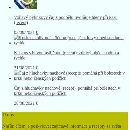
Voňavý bylinkový čaj z podbělu uvolňuje hleny při kašli
(recept)
02/09/2021
0
Kuskus s hlívou ústřičnou (recept): zdravý oběd snadno a
rychle
31/08/2021
0
Čaj z hluchavky nachové (recept): pomáhá při bolestech v
krku nebo ženských potížích
28/08/2021
0
O nás
Naším cílem je poskytovat zajímavé informace a recepty ze světa