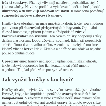
trávicí soustavy
. Příznivý vliv mají na střevní peristaltiku, stejně
jako na záněty. Navíc se podílí na vylučování moči, neboť působí
diureticky
a
dezinfikují
močovou soustavu
. Kromě toho pomáhají
rozpouštět
močové a žlučové kameny
.
Hrušky také obsahují jen malé množství kalorií, takže jsou vhodnou
potravinou při
shazování přebytečných kilogramů
. Optimální
tělesná hmotnost je přitom jedním z předpokladů
zdraví
kardiovaskulárního systému
. Ten ovšem hrušky podporují i díky
dalším vlastnostem. Doporučovány jsou např. lidem při poruchách
srdeční činnosti a krevního oběhu. A zmínit samozřejmě musíme i
kladný vliv na
krevní
tlak.
Zkrátka a dobře se ani zdaleka nejedná
pouze o chutné ovoce.
Upozorňujeme:
hrušky nedisponují úplně ideální stravitelností,
takže nebývá doporučováno jich konzumovat příliš mnoho
najednou. To platí především pro syrové ovoce.
Jak využít hrušky v kuchyni?
Hrušky obsahují nejvíce živin v syrovém stavu, takže jsou vhodné
čerstvé
, kdy je lze kupříkladu použít do
ovocných
salátů
či ke
kompotování
. Vzhledem k výše zmíněné horší stravitelnosti však
nemusí být úplně od věci ani tepelná úprava. Z tohoto ovoce si lze