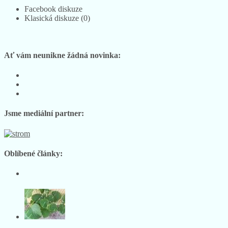
Facebook diskuze
Klasická diskuze (0)
Ať vám neunikne žádná novinka:
Sledujte
nás
Sledujte
na
nás
Sledujte
Facebooku
na
nás
Instagramu
na
Jsme mediální partner:
YouTube
Oblíbené články: