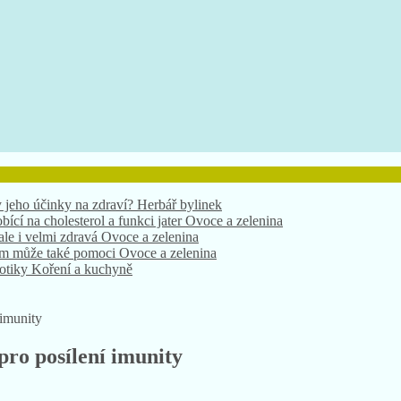
 jeho účinky na zdraví?
Herbář bylinek
bící na cholesterol a funkci jater
Ovoce a zelenina
 ale i velmi zdravá
Ovoce a zelenina
nám může také pomoci
Ovoce a zelenina
xotiky
Koření a kuchyně
 imunity
pro posílení imunity