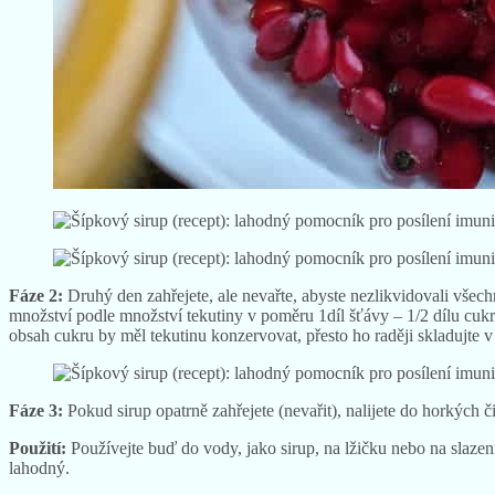
Fáze 2:
Druhý den zahřejete, ale nevařte, abyste nezlikvidovali všec
množství podle množství tekutiny v poměru 1díl šťávy – 1/2 dílu cukru
obsah cukru by měl tekutinu konzervovat, přesto ho raději skladujte v
Fáze 3:
Pokud sirup opatrně zahřejete (nevařit), nalijete do horkých č
Použití:
Používejte buď do vody, jako sirup, na lžičku nebo na slazen
lahodný.