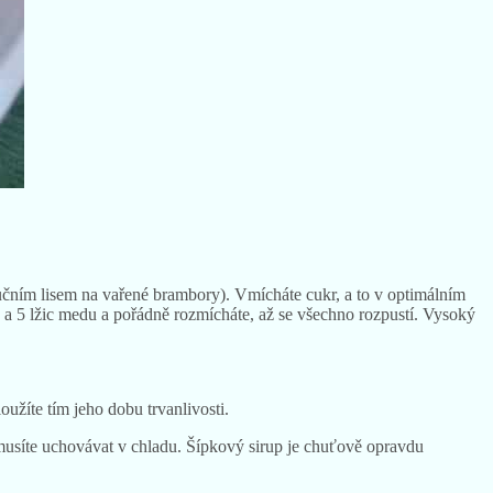
ručním lisem na vařené brambory). Vmícháte cukr, a to v optimálním
u a 5 lžic medu a pořádně rozmícháte, až se všechno rozpustí. Vysoký
oužíte tím jeho dobu trvanlivosti.
í musíte uchovávat v chladu. Šípkový sirup je chuťově opravdu