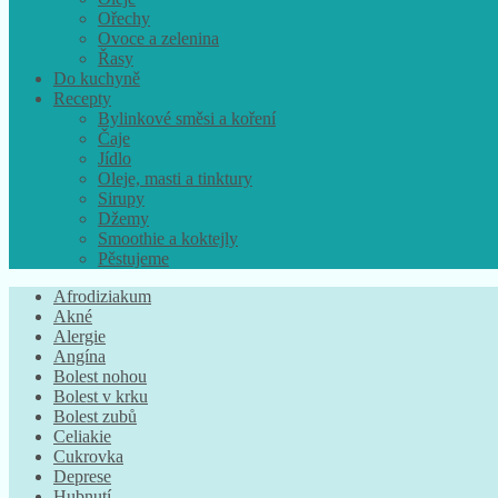
Ořechy
Ovoce a zelenina
Řasy
Do kuchyně
Recepty
Bylinkové směsi a koření
Čaje
Jídlo
Oleje, masti a tinktury
Sirupy
Džemy
Smoothie a koktejly
Pěstujeme
Afrodiziakum
Akné
Alergie
Angína
Bolest nohou
Bolest v krku
Bolest zubů
Celiakie
Cukrovka
Deprese
Hubnutí