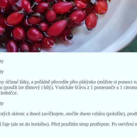
hny účinné látky, a pořádně přecedíte přes plátýnko (můžete si pomoci 
 (použít lze třtinový i bílý). Vmícháte šťávu z 1 pomeranče a 1 citron
 ledničce.
istých sklenic a ihned zavíčkujete, otočíte dnem vzhůru (položíte), prodl
í čaje (ale ne do horkého). Před použitím sirup protřepete. Po otevřen