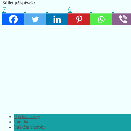
Sdílet příspěvek:
7
6
Dýchací cesty
Imunita
Infekční choroby