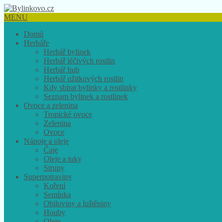
MENU
Domů
Herbáře
Herbář bylinek
Herbář léčivých rostlin
Herbář hub
Herbář užitkových rostlin
Kdy sbírat bylinky a rostlinky
Seznam bylinek a rostlinek
Ovoce a zelenina
Tropické ovoce
Zelenina
Ovoce
Nápoje a oleje
Čaje
Oleje a tuky
Sirupy
Superpotraviny
Koření
Semínka
Obiloviny a luštěniny
Houby
Oleje