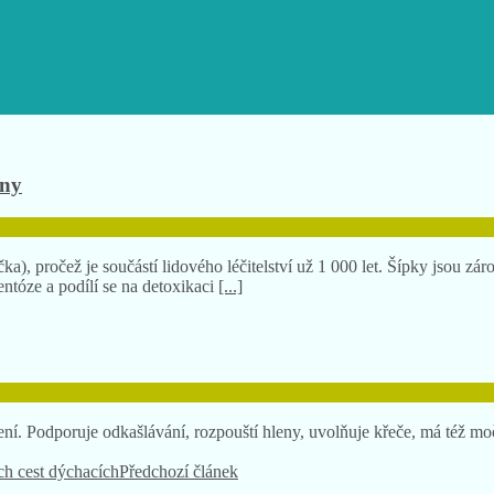
íny
a), pročež je součástí lidového léčitelství už 1 000 let. Šípky jsou z
entóze a podílí se na detoxikaci
[...]
azení. Podporuje odkašlávání, rozpouští hleny, uvolňuje křeče, má též
Předchozí článek