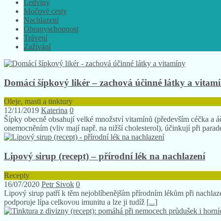
Ledviny
Močové cesty
Nachlazení
Obranyschopnost
Trávení
Zažívání
Domácí šípkový likér – zachová účinné látky a vitam
Oleje, masti a tinktury
12/11/2019
Katerina
0
Šípky obecně obsahují velké množství vitamínů (především céčka a áčk
onemocněním (vliv mají např. na nižší cholesterol), účinkují při parad
Lipový sirup (recept) – přírodní lék na nachlazení
Recepty
16/07/2020
Petr Sivok
0
Lipový sirup patří k těm nejoblíbenějším přírodním lékům při nachl
podporuje lípa celkovou imunitu a lze ji tudíž
[...]