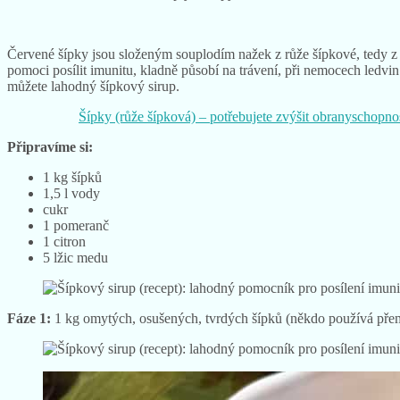
Červené šípky jsou složeným souplodím nažek z růže šípkové, tedy z 
pomoci posílit imunitu, kladně působí na trávení, při nemocech ledvin 
můžete lahodný šípkový sirup.
Šípky (růže šípková) – potřebujete zvýšit obranyschopno
Připravíme si:
1 kg šípků
1,5 l vody
cukr
1 pomeranč
1 citron
5 lžic medu
Fáze 1:
1 kg omytých, osušených, tvrdých šípků (někdo používá přemrz