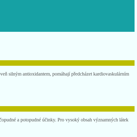
ároveň silným antioxidantem, pomáhají předcházet kardiovaskulárním
 močopudné a potopudné účinky. Pro vysoký obsah významných látek