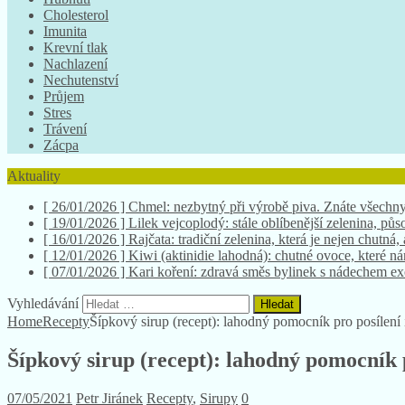
Cholesterol
Imunita
Krevní tlak
Nachlazení
Nechutenství
Průjem
Stres
Trávení
Zácpa
Aktuality
[ 26/01/2026 ]
Chmel: nezbytný při výrobě piva. Znáte všechny
[ 19/01/2026 ]
Lilek vejcoplodý: stále oblíbenější zelenina, půso
[ 16/01/2026 ]
Rajčata: tradiční zelenina, která je nejen chutná,
[ 12/01/2026 ]
Kiwi (aktinidie lahodná): chutné ovoce, které 
[ 07/01/2026 ]
Kari koření: zdravá směs bylinek s nádechem e
Vyhledávání
Home
Recepty
Šípkový sirup (recept): lahodný pomocník pro posílení
Šípkový sirup (recept): lahodný pomocník 
07/05/2021
Petr Jiránek
Recepty
,
Sirupy
0