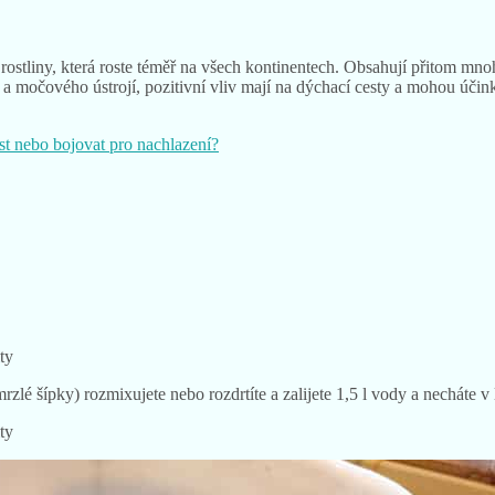
rostliny, která roste téměř na všech kontinentech. Obsahují přitom mn
a močového ústrojí, pozitivní vliv mají na dýchací cesty a mohou účinko
st nebo bojovat pro nachlazení?
lé šípky) rozmixujete nebo rozdrtíte a zalijete 1,5 l vody a necháte v