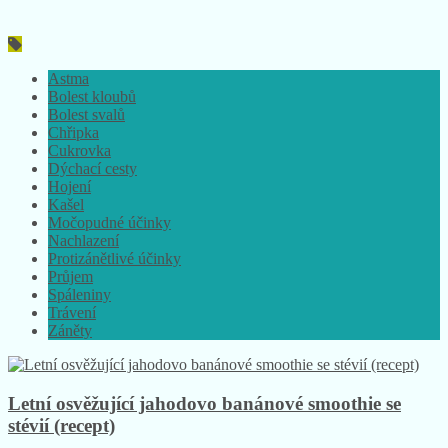
Astma
Bolest kloubů
Bolest svalů
Chřipka
Cukrovka
Dýchací cesty
Hojení
Kašel
Močopudné účinky
Nachlazení
Protizánětlivé účinky
Průjem
Spáleniny
Trávení
Záněty
Letní osvěžující jahodovo banánové smoothie se
stévií (recept)