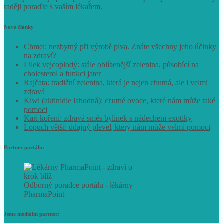
raději poraďte s vaším lékařem.
Nové články
Chmel: nezbytný při výrobě piva. Znáte všechny jeho účinky
na zdraví?
Lilek vejcoplodý: stále oblíbenější zelenina, působící na
cholesterol a funkci jater
Rajčata: tradiční zelenina, která je nejen chutná, ale i velmi
zdravá
Kiwi (aktinidie lahodná): chutné ovoce, které nám může také
pomoci
Kari koření: zdravá směs bylinek s nádechem exotiky
Lopuch větší: údajný plevel, který nám může velmi pomoci
Partner portálu:
Odborný poradce portálu - lékárny
PharmaPoint
Jsme mediální partner: