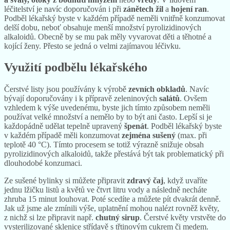
léčitelství je navíc doporučován i při
zánětech žil
a
hojení ran
.
Podběl lékařský byste v každém případě neměli vnitřně konzumovat
delší dobu, neboť obsahuje menší množství pyrolizidinových
alkaloidů. Obecně by se mu pak měly vyvarovat děti a těhotné a
kojící ženy. Přesto se jedná o velmi zajímavou léčivku.
Využití podbělu lékařského
Čerstvé listy jsou používány k výrobě
zevních obkladů
. Navíc
bývají doporučovány i k přípravě zeleninových
salátů
. Ovšem
vzhledem k výše uvedenému, byste jich tímto způsobem neměli
používat velké množství a nemělo by to být ani často. Lepší si je
každopádně udělat tepelně upravený
špenát
. Podběl lékařský byste
v každém případě měli konzumovat
zejména sušený
(max. při
teplotě 40 °C). Tímto procesem se totiž výrazně snižuje obsah
pyrolizidinových alkaloidů, takže přestává být tak problematický při
dlouhodobé konzumaci.
Ze sušené bylinky si můžete připravit
zdravý čaj
, když uvaříte
jednu lžičku listů a květů ve čtvrt litru vody a následně necháte
zhruba 15 minut louhovat. Poté scedíte a můžete pít dvakrát denně.
Jak už jsme ale zmínili výše, uplatnění mohou nalézt rovněž květy,
z nichž si lze připravit např.
chutný sirup
. Čerstvé květy vrstvěte do
vysterilizované sklenice střídavě s třtinovým cukrem či medem.