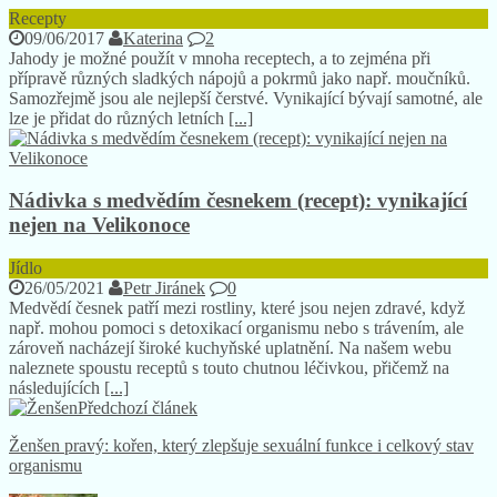
Recepty
09/06/2017
Katerina
2
Jahody je možné použít v mnoha receptech, a to zejména při
přípravě různých sladkých nápojů a pokrmů jako např. moučníků.
Samozřejmě jsou ale nejlepší čerstvé. Vynikající bývají samotné, ale
lze je přidat do různých letních
[...]
Nádivka s medvědím česnekem (recept): vynikající
nejen na Velikonoce
Jídlo
26/05/2021
Petr Jiránek
0
Medvědí česnek patří mezi rostliny, které jsou nejen zdravé, když
např. mohou pomoci s detoxikací organismu nebo s trávením, ale
zároveň nacházejí široké kuchyňské uplatnění. Na našem webu
naleznete spoustu receptů s touto chutnou léčivkou, přičemž na
následujících
[...]
Předchozí článek
Ženšen pravý: kořen, který zlepšuje sexuální funkce i celkový stav
organismu