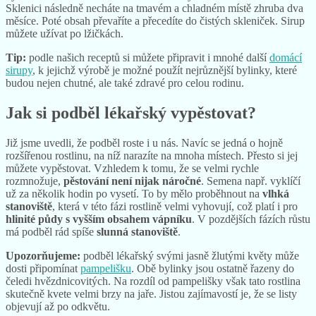
Sklenici následně necháte na tmavém a chladném místě zhruba dva
měsíce. Poté obsah převaříte a přecedíte do čistých skleniček. Sirup
můžete užívat po lžičkách.
Tip:
podle našich receptů si můžete připravit i mnohé další
domácí
sirupy
, k jejichž výrobě je možné použít nejrůznější bylinky, které
budou nejen chutné, ale také zdravé pro celou rodinu.
Jak si podběl lékařský vypěstovat?
Již jsme uvedli, že podběl roste i u nás. Navíc se jedná o hojně
rozšířenou rostlinu, na níž narazíte na mnoha místech. Přesto si jej
můžete vypěstovat. Vzhledem k tomu, že se velmi rychle
rozmnožuje,
pěstování není nijak náročné
. Semena např. vyklíčí
už za několik hodin po vysetí. To by mělo proběhnout na
vlhká
stanoviště
, která v této fázi rostlině velmi vyhovují, což platí i pro
hlinité půdy s vyšším obsahem vápníku
. V pozdějších fázích růstu
má podběl rád spíše
slunná stanoviště
.
Upozorňujeme:
podběl lékařský svými jasně žlutými květy může
dosti připomínat
pampelišku
. Obě bylinky jsou ostatně řazeny do
čeledi hvězdnicovitých. Na rozdíl od pampelišky však tato rostlina
skutečně kvete velmi brzy na jaře. Jistou zajímavostí je, že se listy
objevují až po odkvětu.