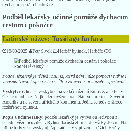
dýchacím cestám i pokožce
Podběl lékařský účinně pomůže dýchacím
cestám i pokožce
Latinský název: Tussilago farfara
18/08/2025
Petr Sivok
Herbář bylinek
,
Herbáře
0
Podběl lékařský
Podběl lékařský je léčivá rostlina, která nám může pomoci vnitřně i
vnějšně. Navíc hojně roste i v ČR a zároveň si ji můžete vypěstovat.
Výskyt:
rostlina se vyskytuje na velkém území Eurasie, a tedy i v
České republice. Najít ji lze ovšem i na některých místech Severní
Ameriky a na severu afrického kontinentu. Jedná se tedy o široce
rozšířenou bylinku.
Popis a účinné látky:
podběl lékařský je vytrvalou léčivkou z
čeledi hvězdnicovitých. Bylina dorůstá zhruba do výšky 30 cm. Na
přímé lodyze se vyskytují řapíkaté listy v přízemní růžici. Květy