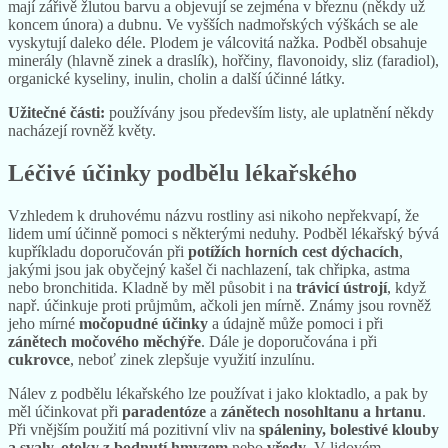
mají zářivě žlutou barvu a objevují se zejména v březnu (někdy už
koncem února) a dubnu. Ve vyšších nadmořských výškách se ale
vyskytují daleko déle. Plodem je válcovitá nažka. Podběl obsahuje
minerály (hlavně zinek a draslík), hořčiny, flavonoidy, sliz (faradiol),
organické kyseliny, inulin, cholin a další účinné látky.
Užitečné části:
používány jsou především listy, ale uplatnění někdy
nacházejí rovněž květy.
Léčivé účinky podbělu lékařského
Vzhledem k druhovému názvu rostliny asi nikoho nepřekvapí, že
lidem umí účinně pomoci s některými neduhy. Podběl lékařský bývá
kupříkladu doporučován při
potížích
horních cest dýchacích
,
jakými jsou jak obyčejný kašel či nachlazení, tak chřipka, astma
nebo bronchitida. Kladně by měl působit i na
trávicí ústrojí
, když
např. účinkuje proti průjmům, ačkoli jen mírně. Známy jsou rovněž
jeho mírné
močopudné účinky
a údajně může pomoci i při
zánětech močového měchýře
. Dále je doporučována i při
cukrovce
, neboť zinek zlepšuje využití inzulínu.
Nálev z podbělu lékařského lze používat i jako kloktadlo, a pak by
měl účinkovat při
paradentóze
a
zánětech nosohltanu a hrtanu
.
Při vnějším použití má pozitivní vliv na
spáleniny, bolestivé klouby
a svaly, otoky z bodnutí hmyzem
nebo
vředy
. V lidovém