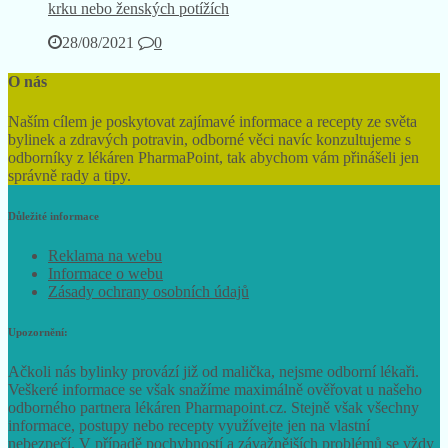
krku nebo ženských potížích
28/08/2021
0
O nás
Naším cílem je poskytovat zajímavé informace a recepty ze světa
bylinek a zdravých potravin, odborné věci navíc konzultujeme s
odborníky z lékáren PharmaPoint, tak abychom vám přinášeli jen
správně rady a tipy.
Důležité informace
Reklama na webu
Informace o webu
Zásady ochrany osobních údajů
Upozornění:
Ačkoli nás bylinky provází již od malička, nejsme odborní lékaři.
Veškeré informace se však snažíme maximálně ověřovat u našeho
odborného partnera lékáren Pharmapoint.cz. Stejně však všechny
informace, postupy nebo recepty využívejte jen na vlastní
nebezpečí. V případě pochybností a závažnějších problémů se vždy