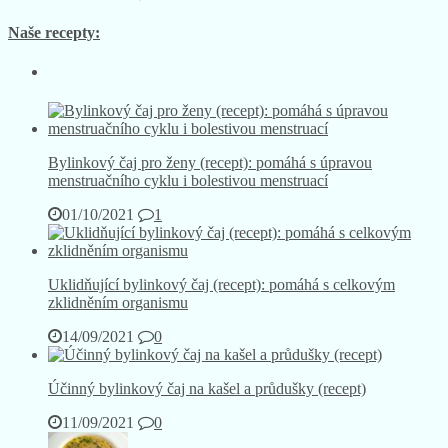
Naše recepty:
Bylinkový čaj pro ženy (recept): pomáhá s úpravou
menstruačního cyklu i bolestivou menstruací
01/10/2021
1
Uklidňující bylinkový čaj (recept): pomáhá s celkovým
zklidněním organismu
14/09/2021
0
Účinný bylinkový čaj na kašel a průdušky (recept)
11/09/2021
0