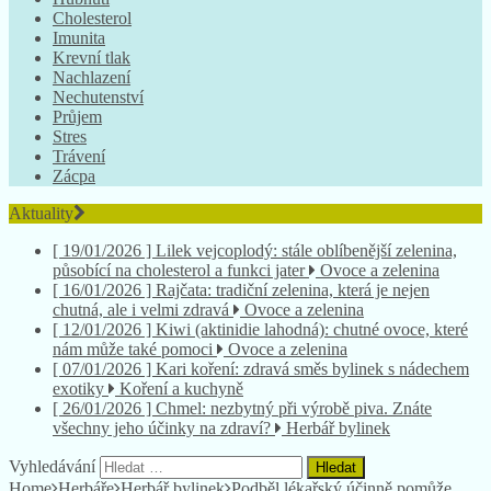
Cholesterol
Imunita
Krevní tlak
Nachlazení
Nechutenství
Průjem
Stres
Trávení
Zácpa
Aktuality
[ 19/01/2026 ]
Lilek vejcoplodý: stále oblíbenější zelenina,
působící na cholesterol a funkci jater
Ovoce a zelenina
[ 16/01/2026 ]
Rajčata: tradiční zelenina, která je nejen
chutná, ale i velmi zdravá
Ovoce a zelenina
[ 12/01/2026 ]
Kiwi (aktinidie lahodná): chutné ovoce, které
nám může také pomoci
Ovoce a zelenina
[ 07/01/2026 ]
Kari koření: zdravá směs bylinek s nádechem
exotiky
Koření a kuchyně
[ 26/01/2026 ]
Chmel: nezbytný při výrobě piva. Znáte
všechny jeho účinky na zdraví?
Herbář bylinek
Vyhledávání
Home
Herbáře
Herbář bylinek
Podběl lékařský účinně pomůže