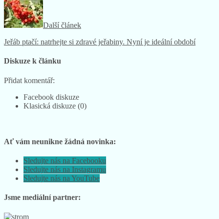
Další článek
Jeřáb ptačí: natrhejte si zdravé jeřabiny. Nyní je ideální období
Diskuze k článku
Přidat komentář:
Facebook diskuze
Klasická diskuze (0)
Ať vám neunikne žádná novinka:
Sledujte nás na Facebooku
Sledujte nás na Instagramu
Sledujte nás na YouTube
Jsme mediální partner: