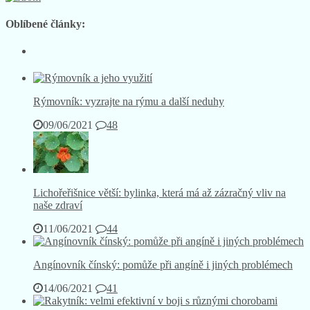
Oblíbené články:
Rýmovník: vyzrajte na rýmu a další neduhy
09/06/2021
48
Lichořeřišnice větší: bylinka, která má až zázračný vliv na
naše zdraví
11/06/2021
44
Angínovník čínský: pomůže při angíně i jiných problémech
14/06/2021
41