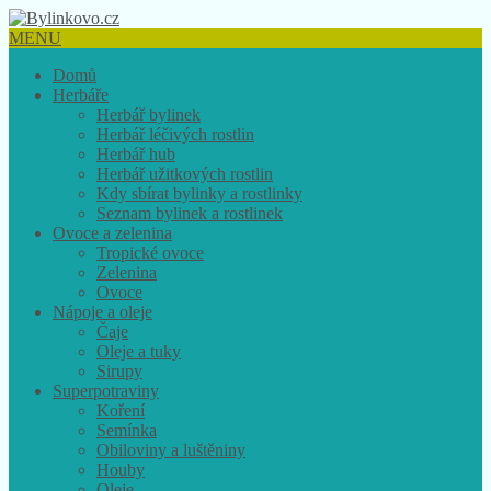
MENU
Domů
Herbáře
Herbář bylinek
Herbář léčivých rostlin
Herbář hub
Herbář užitkových rostlin
Kdy sbírat bylinky a rostlinky
Seznam bylinek a rostlinek
Ovoce a zelenina
Tropické ovoce
Zelenina
Ovoce
Nápoje a oleje
Čaje
Oleje a tuky
Sirupy
Superpotraviny
Koření
Semínka
Obiloviny a luštěniny
Houby
Oleje