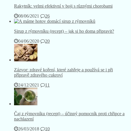
Rakytník: velmi efektivní v boji s různými chorobami
08/06/2021
26
Sirup z rýmovníku (recept) – jak si ho doma připravit?
04/06/2020
20
Zázvor: zdravé koření, které zahřeje a používá se i při
přípravě zdravého cukroví
24/12/2021
11
Čaj z rýmovníku (recept) – účinný pomocník proti chřipce a
nachlazení
26/03/2018
10