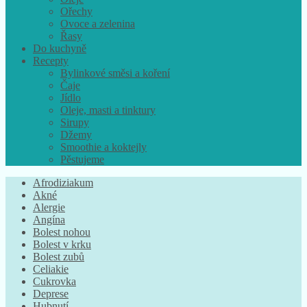
Ořechy
Ovoce a zelenina
Řasy
Do kuchyně
Recepty
Bylinkové směsi a koření
Čaje
Jídlo
Oleje, masti a tinktury
Sirupy
Džemy
Smoothie a koktejly
Pěstujeme
Afrodiziakum
Akné
Alergie
Angína
Bolest nohou
Bolest v krku
Bolest zubů
Celiakie
Cukrovka
Deprese
Hubnutí