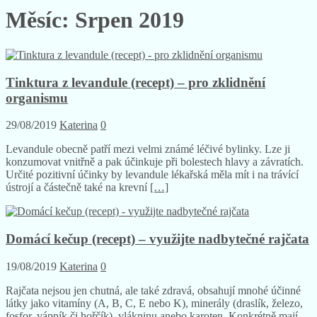
Měsíc:
Srpen 2019
Tinktura z levandule (recept) – pro zklidnění
organismu
29/08/2019
Katerina
0
Levandule obecně patří mezi velmi známé léčivé bylinky. Lze ji
konzumovat vnitřně a pak účinkuje při bolestech hlavy a závratích.
Určité pozitivní účinky by levandule lékařská měla mít i na trávící
ústrojí a částečně také na krevní
[…]
Domácí kečup (recept) – využijte nadbytečné rajčata
19/08/2019
Katerina
0
Rajčata nejsou jen chutná, ale také zdravá, obsahují mnohé účinné
látky jako vitamíny (A, B, C, E nebo K), minerály (draslík, železo,
fosfor, vápník či hořčík), vlákninu anebo karoten. Konkrétně mají