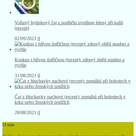
Voňavý bylinkový čaj z podbělu uvolňuje hleny při kašli
(recept)
02/09/2021
0
Kuskus s hlívou ústřičnou (recept): zdravý oběd snadno a
rychle
31/08/2021
0
Čaj z hluchavky nachové (recept): pomáhá při bolestech v
krku nebo ženských potížích
28/08/2021
0
O nás