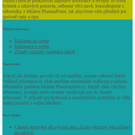
Naším cílem je poskytovat zajímavé informace a recepty ze světa
bylinek a zdravých potravin, odborné věci navíc konzultujeme s
odborníky z lékáren PharmaPoint, tak abychom vám přinášeli jen
správně rady a tipy.
Důležité informace
Reklama na webu
Informace o webu
Zásady ochrany osobních údajů
Upozornění:
Ačkoli nás bylinky provází již od malička, nejsme odborní lékaři.
Veškeré informace se však snažíme maximálně ověřovat u našeho
odborného partnera lékáren Pharmapoint.cz. Stejně však všechny
informace, postupy nebo recepty využívejte jen na vlastní
nebezpečí. V případě pochybností a závažnějších problémů se vždy
raději poraďte s vaším lékařem.
Nové články
Chmel: nezbytný při výrobě piva. Znáte všechny jeho účinky
na zdraví?