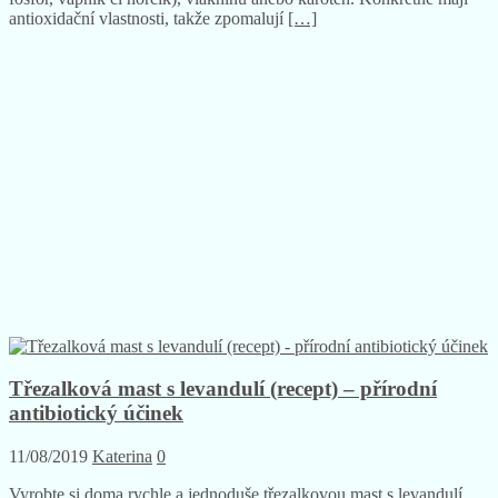
antioxidační vlastnosti, takže zpomalují
[…]
Třezalková mast s levandulí (recept) – přírodní
antibiotický účinek
11/08/2019
Katerina
0
Vyrobte si doma rychle a jednoduše třezalkovou mast s levandulí,