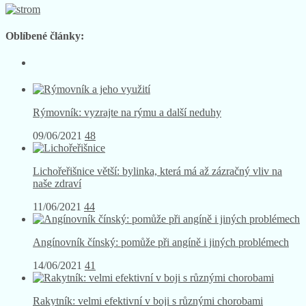
Oblíbené články:
Rýmovník: vyzrajte na rýmu a další neduhy
09/06/2021
48
Lichořeřišnice větší: bylinka, která má až zázračný vliv na
naše zdraví
11/06/2021
44
Angínovník čínský: pomůže při angíně i jiných problémech
14/06/2021
41
Rakytník: velmi efektivní v boji s různými chorobami