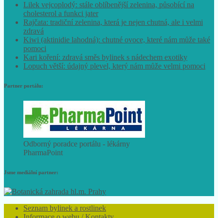
Lilek vejcoplodý: stále oblíbenější zelenina, působící na
cholesterol a funkci jater
Rajčata: tradiční zelenina, která je nejen chutná, ale i velmi
zdravá
Kiwi (aktinidie lahodná): chutné ovoce, které nám může také
pomoci
Kari koření: zdravá směs bylinek s nádechem exotiky
Lopuch větší: údajný plevel, který nám může velmi pomoci
Partner portálu:
Odborný poradce portálu - lékárny
PharmaPoint
Jsme mediální partner:
Seznam bylinek a rostlinek
Informace o webu / Kontakty