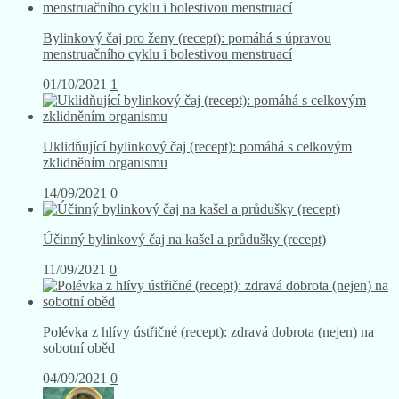
Bylinkový čaj pro ženy (recept): pomáhá s úpravou
menstruačního cyklu i bolestivou menstruací
01/10/2021
1
Uklidňující bylinkový čaj (recept): pomáhá s celkovým
zklidněním organismu
14/09/2021
0
Účinný bylinkový čaj na kašel a průdušky (recept)
11/09/2021
0
Polévka z hlívy ústřičné (recept): zdravá dobrota (nejen) na
sobotní oběd
04/09/2021
0