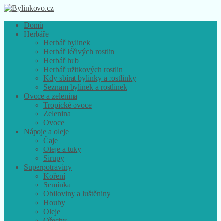
Domů
Herbáře
Herbář bylinek
Herbář léčivých rostlin
Herbář hub
Herbář užitkových rostlin
Kdy sbírat bylinky a rostlinky
Seznam bylinek a rostlinek
Ovoce a zelenina
Tropické ovoce
Zelenina
Ovoce
Nápoje a oleje
Čaje
Oleje a tuky
Sirupy
Superpotraviny
Koření
Semínka
Obiloviny a luštěniny
Houby
Oleje
Ořechy