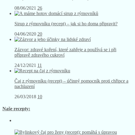
08/06/2021
26
Sirup z rýmovníku (recept) – jak si ho doma připravit?
04/06/2020
20
Zázvor: zdravé koření, které zahřeje a používá se i při
přípravě zdravého cukroví
24/12/2021
11
Čaj z rýmovníku (recept) – účinný pomocník proti chřipce a
nachlazení
26/03/2018
10
Naše recepty: