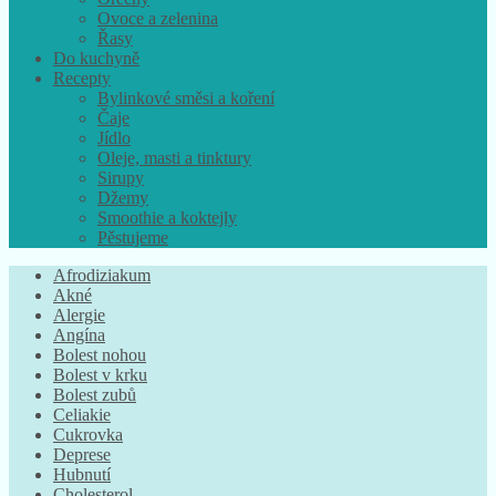
Ovoce a zelenina
Řasy
Do kuchyně
Recepty
Bylinkové směsi a koření
Čaje
Jídlo
Oleje, masti a tinktury
Sirupy
Džemy
Smoothie a koktejly
Pěstujeme
Afrodiziakum
Akné
Alergie
Angína
Bolest nohou
Bolest v krku
Bolest zubů
Celiakie
Cukrovka
Deprese
Hubnutí
Cholesterol