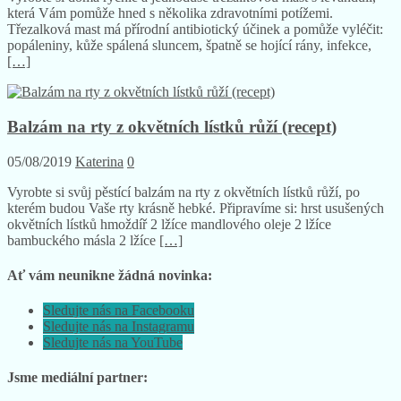
která Vám pomůže hned s několika zdravotními potížemi.
Třezalková mast má přírodní antibiotický účinek a pomůže vyléčit:
popáleniny, kůže spálená sluncem, špatně se hojící rány, infekce,
[…]
Balzám na rty z okvětních lístků růží (recept)
05/08/2019
Katerina
0
Vyrobte si svůj pěstící balzám na rty z okvětních lístků růží, po
kterém budou Vaše rty krásně hebké. Připravíme si: hrst usušených
okvětních lístků hmoždíř 2 lžíce mandlového oleje 2 lžíce
bambuckého másla 2 lžíce
[…]
Ať vám neunikne žádná novinka:
Sledujte nás na Facebooku
Sledujte nás na Instagramu
Sledujte nás na YouTube
Jsme mediální partner: