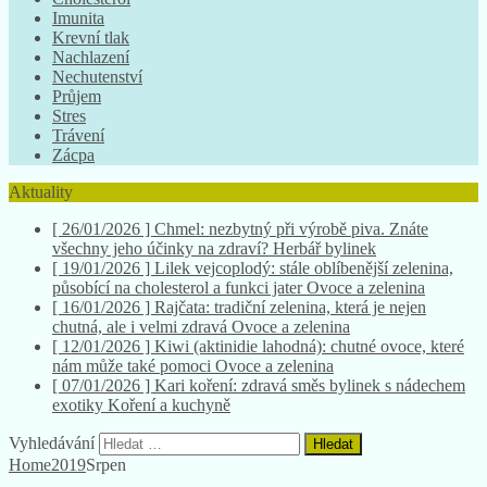
Imunita
Krevní tlak
Nachlazení
Nechutenství
Průjem
Stres
Trávení
Zácpa
Aktuality
[ 26/01/2026 ]
Chmel: nezbytný při výrobě piva. Znáte
všechny jeho účinky na zdraví?
Herbář bylinek
[ 19/01/2026 ]
Lilek vejcoplodý: stále oblíbenější zelenina,
působící na cholesterol a funkci jater
Ovoce a zelenina
[ 16/01/2026 ]
Rajčata: tradiční zelenina, která je nejen
chutná, ale i velmi zdravá
Ovoce a zelenina
[ 12/01/2026 ]
Kiwi (aktinidie lahodná): chutné ovoce, které
nám může také pomoci
Ovoce a zelenina
[ 07/01/2026 ]
Kari koření: zdravá směs bylinek s nádechem
exotiky
Koření a kuchyně
Vyhledávání
Home
2019
Srpen