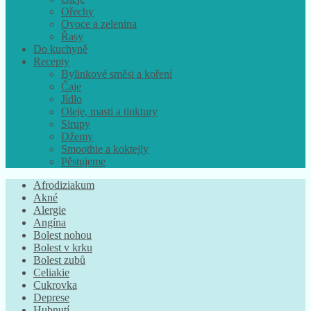
Ořechy
Ovoce a zelenina
Řasy
Do kuchyně
Recepty
Bylinkové směsi a koření
Čaje
Jídlo
Oleje, masti a tinktury
Sirupy
Džemy
Smoothie a koktejly
Pěstujeme
Afrodiziakum
Akné
Alergie
Angína
Bolest nohou
Bolest v krku
Bolest zubů
Celiakie
Cukrovka
Deprese
Hubnutí