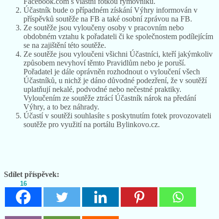
Facebook.com s vlastní fotkou rýmovníku.
Účastník bude o případném získání Výhry informován v
příspěvků soutěže na FB a také osobní zprávou na FB.
Ze soutěže jsou vyloučeny osoby v pracovním nebo
obdobném vztahu k pořadateli či ke společnostem podílejícím
se na zajištění této soutěže.
Ze soutěže jsou vyloučeni všichni Účastníci, kteří jakýmkoliv
způsobem nevyhoví těmto Pravidlům nebo je poruší.
Pořadatel je dále oprávněn rozhodnout o vyloučení všech
Účastníků, u nichž je dáno důvodné podezření, že v soutěží
uplatňují nekalé, podvodné nebo nečestné praktiky.
Vyloučením ze soutěže ztrácí Účastník nárok na předání
Výhry, a to bez náhrady.
Účastí v soutěži souhlasíte s poskytnutím fotek provozovateli
soutěže pro využití na portálu Bylinkovo.cz.
Sdílet příspěvek:
16