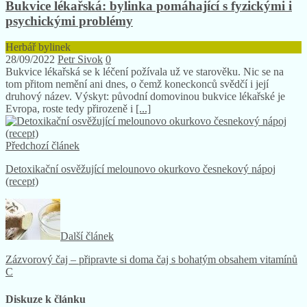
Bukvice lékařská: bylinka pomáhající s fyzickými i
psychickými problémy
Herbář bylinek
28/09/2022
Petr Sivok
0
Bukvice lékařská se k léčení požívala už ve starověku. Nic se na
tom přitom nemění ani dnes, o čemž koneckonců svědčí i její
druhový název. Výskyt: původní domovinou bukvice lékařské je
Evropa, roste tedy přirozeně i
[...]
Předchozí článek
Detoxikační osvěžující melounovo okurkovo česnekový nápoj
(recept)
Další článek
Zázvorový čaj – připravte si doma čaj s bohatým obsahem vitamínů
C