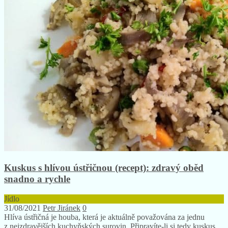
Kuskus s hlívou ústřičnou (recept): zdravý oběd
snadno a rychle
Jídlo
31/08/2021
Petr Jiránek
0
Hlíva ústřičná je houba, která je aktuálně považována za jednu