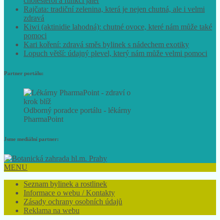
cholesterol a funkci jater
Rajčata: tradiční zelenina, která je nejen chutná, ale i velmi
zdravá
Kiwi (aktinidie lahodná): chutné ovoce, které nám může také
pomoci
Kari koření: zdravá směs bylinek s nádechem exotiky
Lopuch větší: údajný plevel, který nám může velmi pomoci
Partner portálu:
Odborný poradce portálu - lékárny
PharmaPoint
Jsme mediální partner:
MENU
Seznam bylinek a rostlinek
Informace o webu / Kontakty
Zásady ochrany osobních údajů
Reklama na webu