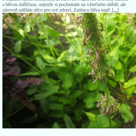
z nejzdravějších kuchyňských surovin. Připravíte-li si tedy kuskus
s hlívou ústřičnou, nejenže si pochutnáte na výtečném obědě, ale
zároveň uděláte něco pro své zdraví. Zatímco hlíva např.
[...]