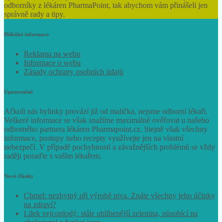
bylinek a zdravých potravin, odborné věci navíc konzultujeme s
odborníky z lékáren PharmaPoint, tak abychom vám přinášeli jen
správně rady a tipy.
Důležité informace
Reklama na webu
Informace o webu
Zásady ochrany osobních údajů
Upozornění:
Ačkoli nás bylinky provází již od malička, nejsme odborní lékaři.
Veškeré informace se však snažíme maximálně ověřovat u našeho
odborného partnera lékáren Pharmapoint.cz. Stejně však všechny
informace, postupy nebo recepty využívejte jen na vlastní
nebezpečí. V případě pochybností a závažnějších problémů se vždy
raději poraďte s vaším lékařem.
Nové články
Chmel: nezbytný při výrobě piva. Znáte všechny jeho účinky
na zdraví?
Lilek vejcoplodý: stále oblíbenější zelenina, působící na