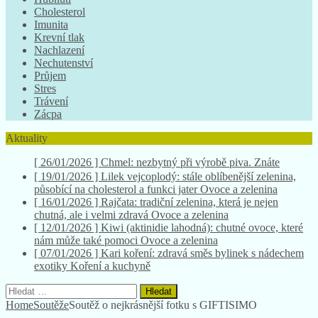
Cholesterol
Imunita
Krevní tlak
Nachlazení
Nechutenství
Průjem
Stres
Trávení
Zácpa
Aktuality
[ 19/01/2026 ]
Lilek vejcoplodý: stále oblíbenější zelenina,
působící na cholesterol a funkci jater
Ovoce a zelenina
[ 16/01/2026 ]
Rajčata: tradiční zelenina, která je nejen
chutná, ale i velmi zdravá
Ovoce a zelenina
[ 12/01/2026 ]
Kiwi (aktinidie lahodná): chutné ovoce, které
nám může také pomoci
Ovoce a zelenina
[ 07/01/2026 ]
Kari koření: zdravá směs bylinek s nádechem
exotiky
Koření a kuchyně
[ 26/01/2026 ]
Chmel: nezbytný při výrobě piva. Znáte
všechny jeho účinky na zdraví?
Herbář bylinek
Vyhledávání
Home
Soutěže
Soutěž o nejkrásnější fotku s GIFTISIMO