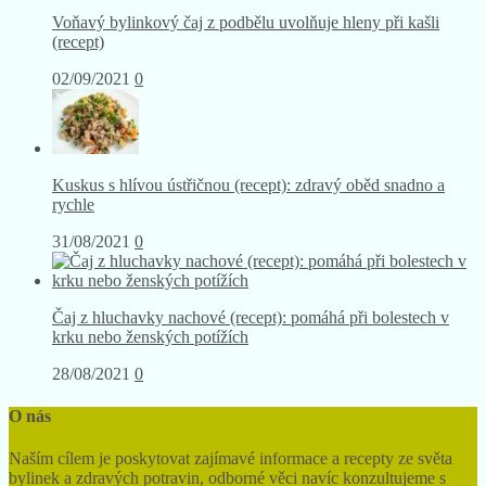
Voňavý bylinkový čaj z podbělu uvolňuje hleny při kašli
(recept)
02/09/2021
0
Kuskus s hlívou ústřičnou (recept): zdravý oběd snadno a
rychle
31/08/2021
0
Čaj z hluchavky nachové (recept): pomáhá při bolestech v
krku nebo ženských potížích
28/08/2021
0
O nás
Naším cílem je poskytovat zajímavé informace a recepty ze světa