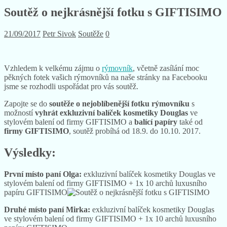
Soutěž o nejkrásnější fotku s GIFTISIMO
21/09/2017
Petr Sivok
Soutěže
0
Vzhledem k velkému zájmu o
rýmovník
, včetně zasílání moc
pěkných fotek vašich rýmovníků na naše stránky na Facebooku
jsme se rozhodli uspořádat pro vás soutěž.
Zapojte se do
soutěže o nejoblíbenější fotku rýmovníku
s
možností
vyhrát exkluzivní balíček kosmetiky Douglas
ve
stylovém balení od firmy GIFTISIMO a
balící papíry
také od
firmy GIFTISIMO
, soutěž probíhá od 18.9. do 10.10. 2017.
Výsledky:
První místo paní Olga:
exkluzivní balíček kosmetiky Douglas ve
stylovém balení od firmy GIFTISIMO + 1x 10 archů luxusního
papíru GIFTISIMO
Druhé místo paní Mirka:
exkluzivní balíček kosmetiky Douglas
ve stylovém balení od firmy GIFTISIMO + 1x 10 archů luxusního