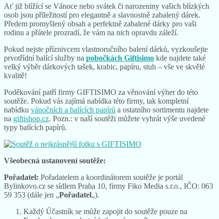
Ať již blížící se Vánoce nebo svátek či narozeniny vašich blízkých
osob jsou příležitostí pro elegantně a slavnostně zabalený dárek.
Předem promyšlený obsah a perfektně zabalené dárky pro vaši
rodinu a přátele prozradí, že vám na nich opravdu záleží.
Pokud nejste příznivcem vlastnoručního balení dárků, vyzkoušejte
prvotřídní balící služby na
pobočkách Giftisimo
kde najdete také
velký výběr dárkových tašek, krabic, papíru, stuh – vše ve skvělé
kvalitě!
Poděkování patří firmy GIFTISIMO za věnování výher do této
soutěže. Pokud vás zajímá nabídka této firmy, tak kompletní
nabídku
vánočních a balících papírů
a ostatního sortimentu najdete
na
giftishop.cz
. Pozn.: v naší soutěži můžete vyhrát výše uvedené
typy balících papírů.
Všeobecná ustanovení soutěže:
Pořadatel:
Pořadatelem a koordinátorem soutěže je portál
Bylinkovo.cz se sídlem Praha 10, firmy Fiko Media s.r.o., IČO: 063
59 353 (dále jen „
Pořadatel
„).
Každý Účastník se může zapojit do soutěže pouze na