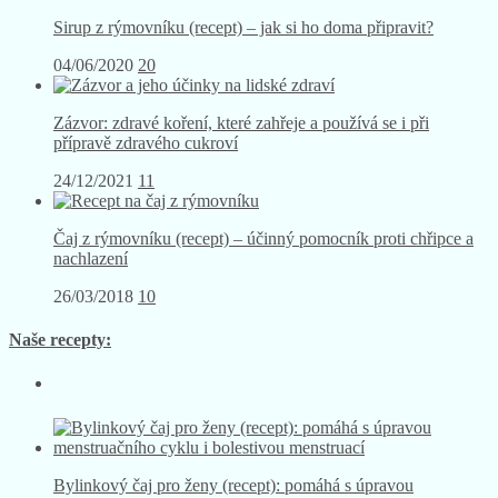
Sirup z rýmovníku (recept) – jak si ho doma připravit?
04/06/2020
20
Zázvor: zdravé koření, které zahřeje a používá se i při
přípravě zdravého cukroví
24/12/2021
11
Čaj z rýmovníku (recept) – účinný pomocník proti chřipce a
nachlazení
26/03/2018
10
Naše recepty: