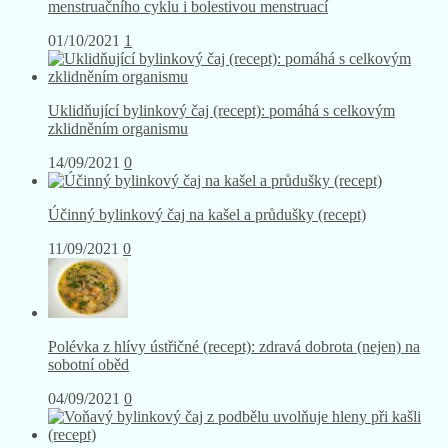
Bylinkový čaj pro ženy (recept): pomáhá s úpravou
menstruačního cyklu i bolestivou menstruací
01/10/2021
1
Uklidňující bylinkový čaj (recept): pomáhá s celkovým
zklidněním organismu
14/09/2021
0
Účinný bylinkový čaj na kašel a průdušky (recept)
11/09/2021
0
Polévka z hlívy ústřičné (recept): zdravá dobrota (nejen) na
sobotní oběd
04/09/2021
0