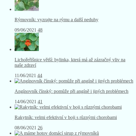
Rýmovník: vyzrajte na rýmu a další neduhy
09/06/2021
48
Lichořeřišnice větší: bylinka, která má až zázračný vliv na
naše zdraví
11/06/2021
44
Angínovník čínský: pomůže při angíně i jiných problémech
14/06/2021
41
Rakytník: velmi efektivní v boji s různými chorobami
08/06/2021
26