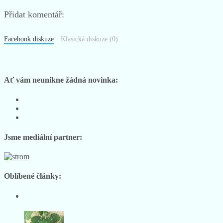
Diskuze k článku
Přidat komentář:
Facebook diskuze
Klasická diskuze (0)
Ať vám neunikne žádná novinka:
Sledujte
nás
Sledujte
na
nás
Sledujte
Facebooku
na
nás
Instagramu
na
Jsme mediální partner:
YouTube
Oblíbené články: