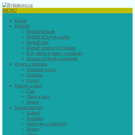
MENU
Domů
Herbáře
Herbář bylinek
Herbář léčivých rostlin
Herbář hub
Herbář užitkových rostlin
Kdy sbírat bylinky a rostlinky
Seznam bylinek a rostlinek
Ovoce a zelenina
Tropické ovoce
Zelenina
Ovoce
Nápoje a oleje
Čaje
Oleje a tuky
Sirupy
Superpotraviny
Koření
Semínka
Obiloviny a luštěniny
Houby
Oleje