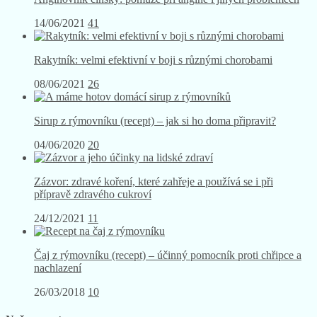
Angínovník čínský: pomůže při angíně i jiných problémech
14/06/2021
41
Rakytník: velmi efektivní v boji s různými chorobami
08/06/2021
26
Sirup z rýmovníku (recept) – jak si ho doma připravit?
04/06/2020
20
Zázvor: zdravé koření, které zahřeje a používá se i při
přípravě zdravého cukroví
24/12/2021
11
Čaj z rýmovníku (recept) – účinný pomocník proti chřipce a
nachlazení
26/03/2018
10