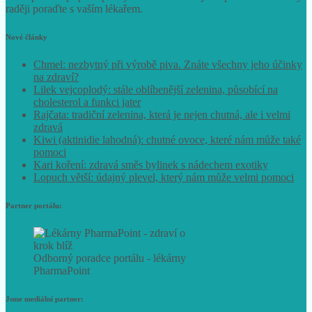
informace, postupy nebo recepty využívejte jen na vlastní
nebezpečí. V případě pochybností a závažnějších problémů se vždy
raději poraďte s vaším lékařem.
Nové články
Chmel: nezbytný při výrobě piva. Znáte všechny jeho účinky
na zdraví?
Lilek vejcoplodý: stále oblíbenější zelenina, působící na
cholesterol a funkci jater
Rajčata: tradiční zelenina, která je nejen chutná, ale i velmi
zdravá
Kiwi (aktinidie lahodná): chutné ovoce, které nám může také
pomoci
Kari koření: zdravá směs bylinek s nádechem exotiky
Lopuch větší: údajný plevel, který nám může velmi pomoci
Partner portálu:
Odborný poradce portálu - lékárny
PharmaPoint