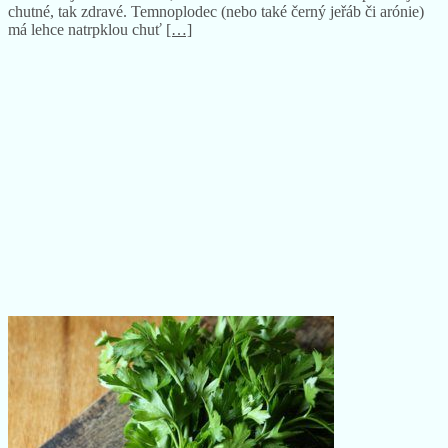
Temnoplodec je okrasný keř, na kterém rostou černé plody, jež si
oblíbili nejen živočichové, ale také lidská mláďata. Jsou přitom jak
chutné, tak zdravé. Temnoplodec (nebo také černý jeřáb či arónie)
má lehce natrpklou chuť
[…]