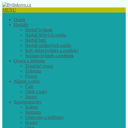
MENU
Domů
Herbáře
Herbář bylinek
Herbář léčivých rostlin
Herbář hub
Herbář užitkových rostlin
Kdy sbírat bylinky a rostlinky
Seznam bylinek a rostlinek
Ovoce a zelenina
Tropické ovoce
Zelenina
Ovoce
Nápoje a oleje
Čaje
Oleje a tuky
Sirupy
Superpotraviny
Koření
Semínka
Obiloviny a luštěniny
Houby
Oleje