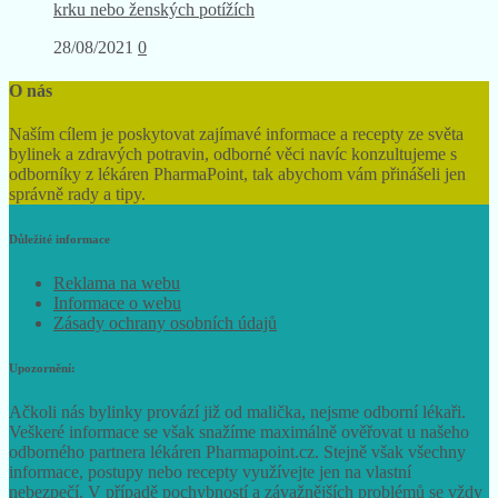
Čaj z hluchavky nachové (recept): pomáhá při bolestech v
krku nebo ženských potížích
28/08/2021
0
O nás
Naším cílem je poskytovat zajímavé informace a recepty ze světa
bylinek a zdravých potravin, odborné věci navíc konzultujeme s
odborníky z lékáren PharmaPoint, tak abychom vám přinášeli jen
správně rady a tipy.
Důležité informace
Reklama na webu
Informace o webu
Zásady ochrany osobních údajů
Upozornění:
Ačkoli nás bylinky provází již od malička, nejsme odborní lékaři.
Veškeré informace se však snažíme maximálně ověřovat u našeho
odborného partnera lékáren Pharmapoint.cz. Stejně však všechny