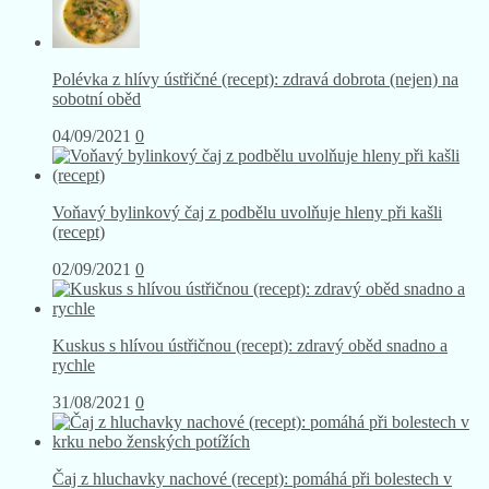
11/09/2021
0
Polévka z hlívy ústřičné (recept): zdravá dobrota (nejen) na
sobotní oběd
04/09/2021
0
Voňavý bylinkový čaj z podbělu uvolňuje hleny při kašli
(recept)
02/09/2021
0
Kuskus s hlívou ústřičnou (recept): zdravý oběd snadno a
rychle
31/08/2021
0