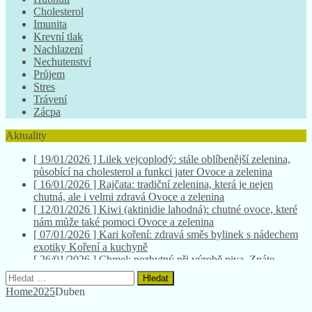
Cholesterol
Imunita
Krevní tlak
Nachlazení
Nechutenství
Průjem
Stres
Trávení
Zácpa
Aktuality
[ 19/01/2026 ]
Lilek vejcoplodý: stále oblíbenější zelenina,
působící na cholesterol a funkci jater
Ovoce a zelenina
[ 16/01/2026 ]
Rajčata: tradiční zelenina, která je nejen
chutná, ale i velmi zdravá
Ovoce a zelenina
[ 12/01/2026 ]
Kiwi (aktinidie lahodná): chutné ovoce, které
nám může také pomoci
Ovoce a zelenina
[ 07/01/2026 ]
Kari koření: zdravá směs bylinek s nádechem
exotiky
Koření a kuchyně
[ 26/01/2026 ]
Chmel: nezbytný při výrobě piva. Znáte
všechny jeho účinky na zdraví?
Herbář bylinek
Vyhledávání
Home
2025
Duben