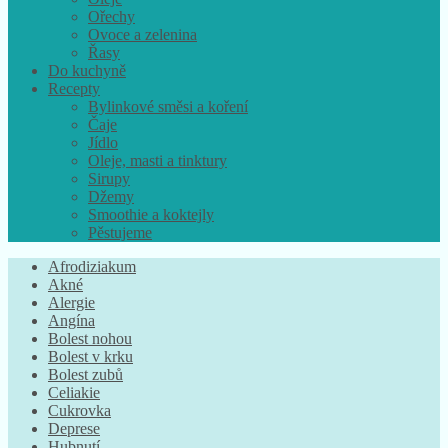
Ořechy
Ovoce a zelenina
Řasy
Do kuchyně
Recepty
Bylinkové směsi a koření
Čaje
Jídlo
Oleje, masti a tinktury
Sirupy
Džemy
Smoothie a koktejly
Pěstujeme
Afrodiziakum
Akné
Alergie
Angína
Bolest nohou
Bolest v krku
Bolest zubů
Celiakie
Cukrovka
Deprese
Hubnutí