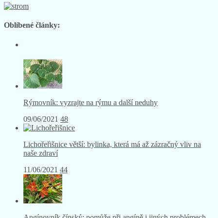
Jsme mediální partner:
YouTube
Oblíbené články:
Rýmovník: vyzrajte na rýmu a další neduhy
09/06/2021
48
Lichořeřišnice větší: bylinka, která má až zázračný vliv na
naše zdraví
11/06/2021
44