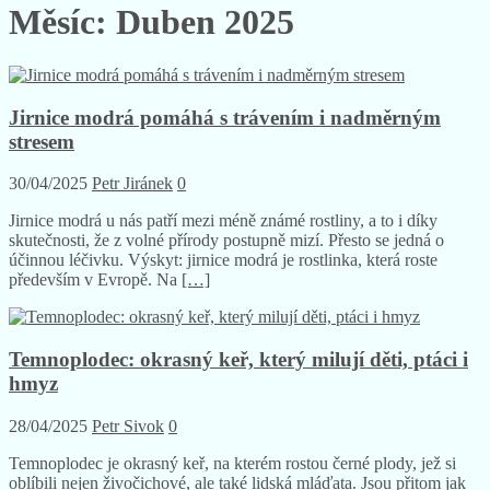
Měsíc:
Duben 2025
Jirnice modrá pomáhá s trávením i nadměrným
stresem
30/04/2025
Petr Jiránek
0
Jirnice modrá u nás patří mezi méně známé rostliny, a to i díky
skutečnosti, že z volné přírody postupně mizí. Přesto se jedná o
účinnou léčivku. Výskyt: jirnice modrá je rostlinka, která roste
především v Evropě. Na
[…]
Temnoplodec: okrasný keř, který milují děti, ptáci i
hmyz
28/04/2025
Petr Sivok
0