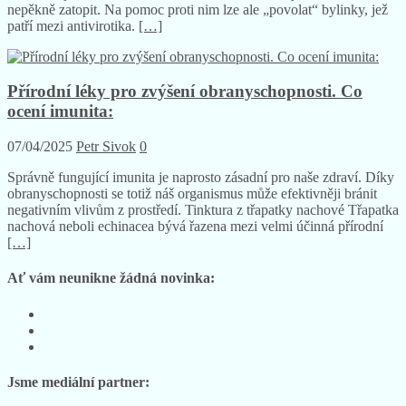
Jak ukazuje aktuální situace okolo koranoviru, viry umí člověku
nepěkně zatopit. Na pomoc proti nim lze ale „povolat“ bylinky, jež
patří mezi antivirotika.
[…]
Přírodní léky pro zvýšení obranyschopnosti. Co
ocení imunita:
07/04/2025
Petr Sivok
0
Správně fungující imunita je naprosto zásadní pro naše zdraví. Díky
obranyschopnosti se totiž náš organismus může efektivněji bránit
negativním vlivům z prostředí. Tinktura z třapatky nachové Třapatka
nachová neboli echinacea bývá řazena mezi velmi účinná přírodní
[…]
Ať vám neunikne žádná novinka:
Sledujte
nás
Sledujte
na
nás
Sledujte
Facebooku
na
nás
Instagramu
na