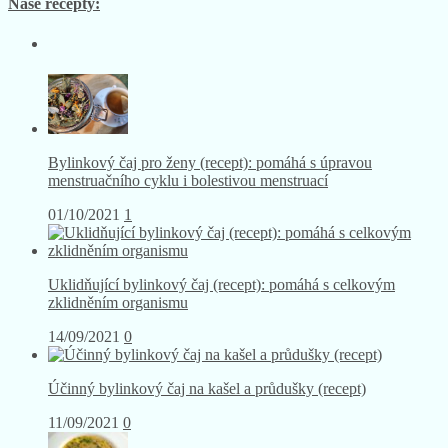
Naše recepty:
Bylinkový čaj pro ženy (recept): pomáhá s úpravou
menstruačního cyklu i bolestivou menstruací
01/10/2021
1
Uklidňující bylinkový čaj (recept): pomáhá s celkovým
zklidněním organismu
14/09/2021
0
Účinný bylinkový čaj na kašel a průdušky (recept)