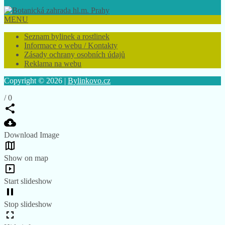
Jsme mediální partner:
MENU
Seznam bylinek a rostlinek
Informace o webu / Kontakty
Zásady ochrany osobních údajů
Reklama na webu
Copyright © 2026 |
Bylinkovo.cz
/
0
Download Image
Show on map
Start slideshow
Stop slideshow