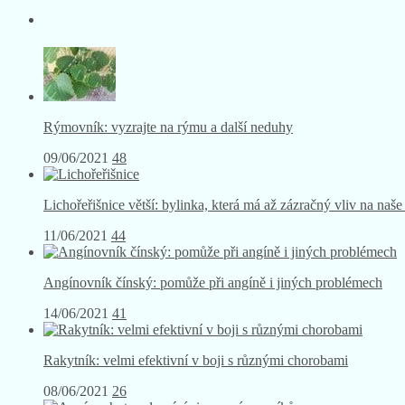
Rýmovník: vyzrajte na rýmu a další neduhy
09/06/2021
48
Lichořeřišnice větší: bylinka, která má až zázračný vliv na naše
11/06/2021
44
Angínovník čínský: pomůže při angíně i jiných problémech
14/06/2021
41
Rakytník: velmi efektivní v boji s různými chorobami
08/06/2021
26