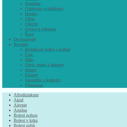
Semínka
Obiloviny a luštěniny
Houby
Oleje
Ořechy
Ovoce a zelenina
Řasy
Do kuchyně
Recepty
Bylinkové směsi a koření
Čaje
Jídlo
Oleje, masti a tinktury
Sirupy
Džemy
Smoothie a koktejly
Pěstujeme
Afrodiziakum
Akné
Alergie
Angína
Bolest nohou
Bolest v krku
Bolest zubů