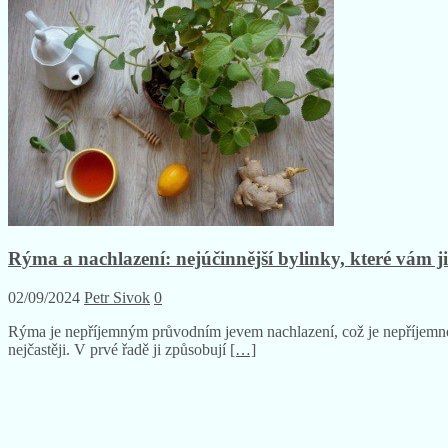
Rýma a nachlazení: nejúčinnější bylinky, které vám 
02/09/2024
Petr Sivok
0
Rýma je nepříjemným průvodním jevem nachlazení, což je nepříjemné 
nejčastěji. V prvé řadě ji způsobují
[…]