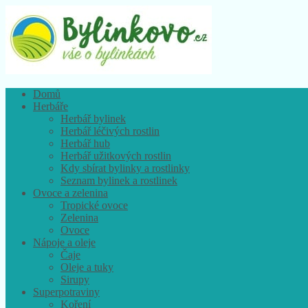
Domů
Herbáře
Herbář bylinek
Herbář léčivých rostlin
Herbář hub
Herbář užitkových rostlin
Kdy sbírat bylinky a rostlinky
Seznam bylinek a rostlinek
Ovoce a zelenina
Tropické ovoce
Zelenina
Ovoce
Nápoje a oleje
Čaje
Oleje a tuky
Sirupy
Superpotraviny
Koření