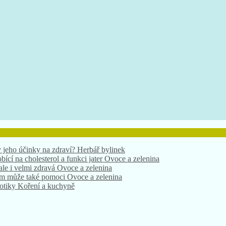
 jeho účinky na zdraví?
Herbář bylinek
bící na cholesterol a funkci jater
Ovoce a zelenina
 ale i velmi zdravá
Ovoce a zelenina
nám může také pomoci
Ovoce a zelenina
xotiky
Koření a kuchyně