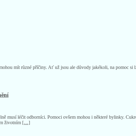
mohou mít různé příčiny. Ať už jsou ale důvody jakékoli, na pomoc si lze
nění
ně musí léčit odborníci. Pomoci ovšem mohou i některé bylinky. Cukro
vým životním
[…]