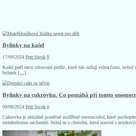
Bylinky na kašel
17/09/2024
Petr Sivok
0
Kašel patří mezi zdravotní potíže, které nás sužují velmi často, neboť 
bylinek
[…]
Bylinky na cukrovku. Co pomáhá při tomto onemoc
09/09/2024
Petr Sivok
0
Cukrovka je aktuálně poměrně rozšířené onemocnění, které pochopitel
metabolismus sacharidů. Jedná se o chorobu, která souvisí s nezdra