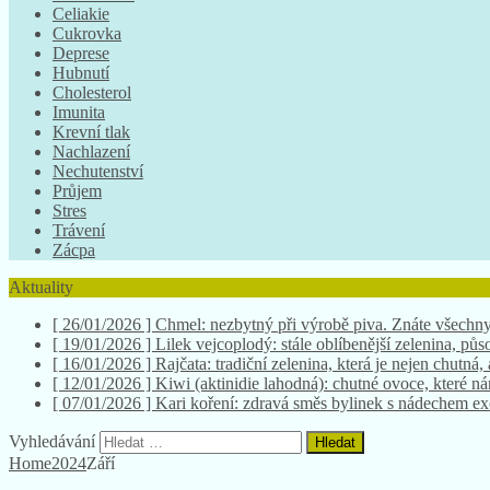
Celiakie
Cukrovka
Deprese
Hubnutí
Cholesterol
Imunita
Krevní tlak
Nachlazení
Nechutenství
Průjem
Stres
Trávení
Zácpa
Aktuality
[ 26/01/2026 ]
Chmel: nezbytný při výrobě piva. Znáte všechny
[ 19/01/2026 ]
Lilek vejcoplodý: stále oblíbenější zelenina, půso
[ 16/01/2026 ]
Rajčata: tradiční zelenina, která je nejen chutná,
[ 12/01/2026 ]
Kiwi (aktinidie lahodná): chutné ovoce, které 
[ 07/01/2026 ]
Kari koření: zdravá směs bylinek s nádechem e
Vyhledávání
Home
2024
Září