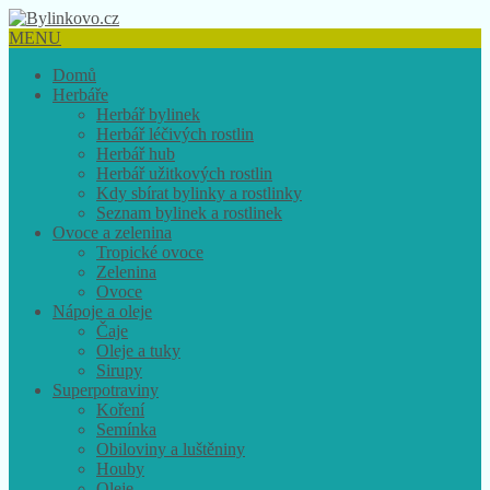
MENU
Domů
Herbáře
Herbář bylinek
Herbář léčivých rostlin
Herbář hub
Herbář užitkových rostlin
Kdy sbírat bylinky a rostlinky
Seznam bylinek a rostlinek
Ovoce a zelenina
Tropické ovoce
Zelenina
Ovoce
Nápoje a oleje
Čaje
Oleje a tuky
Sirupy
Superpotraviny
Koření
Semínka
Obiloviny a luštěniny
Houby
Oleje