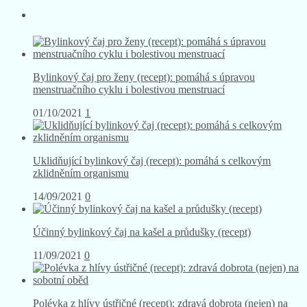
Bylinkový čaj pro ženy (recept): pomáhá s úpravou
menstruačního cyklu i bolestivou menstruací
01/10/2021
1
Uklidňující bylinkový čaj (recept): pomáhá s celkovým
zklidněním organismu
14/09/2021
0
Účinný bylinkový čaj na kašel a průdušky (recept)
11/09/2021
0
Polévka z hlívy ústřičné (recept): zdravá dobrota (nejen) na