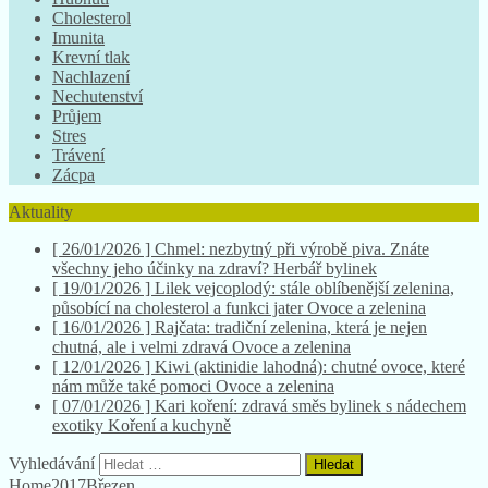
Cholesterol
Imunita
Krevní tlak
Nachlazení
Nechutenství
Průjem
Stres
Trávení
Zácpa
Aktuality
[ 26/01/2026 ]
Chmel: nezbytný při výrobě piva. Znáte
všechny jeho účinky na zdraví?
Herbář bylinek
[ 19/01/2026 ]
Lilek vejcoplodý: stále oblíbenější zelenina,
působící na cholesterol a funkci jater
Ovoce a zelenina
[ 16/01/2026 ]
Rajčata: tradiční zelenina, která je nejen
chutná, ale i velmi zdravá
Ovoce a zelenina
[ 12/01/2026 ]
Kiwi (aktinidie lahodná): chutné ovoce, které
nám může také pomoci
Ovoce a zelenina
[ 07/01/2026 ]
Kari koření: zdravá směs bylinek s nádechem
exotiky
Koření a kuchyně
Vyhledávání
Home
2017
Březen