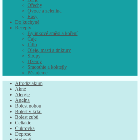
Ořechy
Ovoce a zelenina
Řasy
Do kuchyně
Recepty
Bylinkové směsi a koření
Čaje
Jídlo
Oleje, masti a tinktury
Sirupy
Džemy
Smoothie a koktejly
Pěstujeme
Afrodiziakum
Akné
Alergie
Angína
Bolest nohou
Bolest v krku
Bolest zubů
Celiakie
Cukrovka
Deprese
Hubnutí