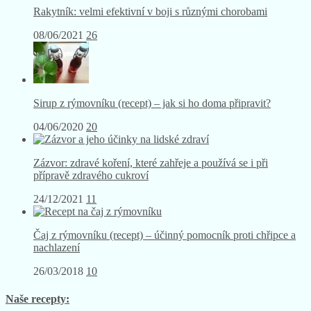
Rakytník: velmi efektivní v boji s různými chorobami
08/06/2021
26
Sirup z rýmovníku (recept) – jak si ho doma připravit?
04/06/2020
20
Zázvor: zdravé koření, které zahřeje a používá se i při
přípravě zdravého cukroví
24/12/2021
11
Čaj z rýmovníku (recept) – účinný pomocník proti chřipce a
nachlazení
26/03/2018
10
Naše recepty: