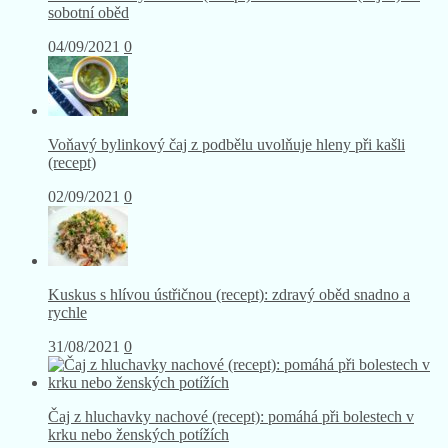
sobotní oběd
04/09/2021
0
Voňavý bylinkový čaj z podbělu uvolňuje hleny při kašli
(recept)
02/09/2021
0
Kuskus s hlívou ústřičnou (recept): zdravý oběd snadno a
rychle
31/08/2021
0
Čaj z hluchavky nachové (recept): pomáhá při bolestech v
krku nebo ženských potížích