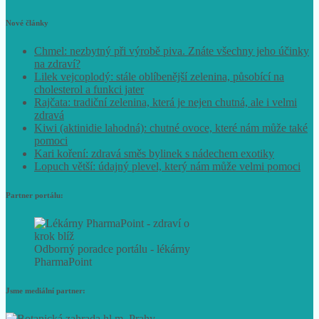
Nové články
Chmel: nezbytný při výrobě piva. Znáte všechny jeho účinky
na zdraví?
Lilek vejcoplodý: stále oblíbenější zelenina, působící na
cholesterol a funkci jater
Rajčata: tradiční zelenina, která je nejen chutná, ale i velmi
zdravá
Kiwi (aktinidie lahodná): chutné ovoce, které nám může také
pomoci
Kari koření: zdravá směs bylinek s nádechem exotiky
Lopuch větší: údajný plevel, který nám může velmi pomoci
Partner portálu:
Odborný poradce portálu - lékárny
PharmaPoint
Jsme mediální partner: