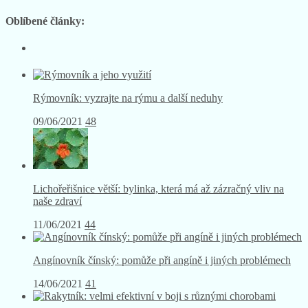
Oblíbené články:
Rýmovník: vyzrajte na rýmu a další neduhy
09/06/2021
48
Lichořeřišnice větší: bylinka, která má až zázračný vliv na
naše zdraví
11/06/2021
44
Angínovník čínský: pomůže při angíně i jiných problémech
14/06/2021
41