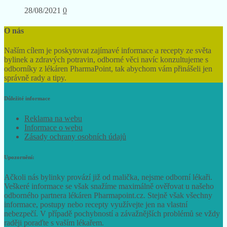
28/08/2021
0
O nás
Naším cílem je poskytovat zajímavé informace a recepty ze světa
bylinek a zdravých potravin, odborné věci navíc konzultujeme s
odborníky z lékáren PharmaPoint, tak abychom vám přinášeli jen
správně rady a tipy.
Důležité informace
Reklama na webu
Informace o webu
Zásady ochrany osobních údajů
Upozornění:
Ačkoli nás bylinky provází již od malička, nejsme odborní lékaři.
Veškeré informace se však snažíme maximálně ověřovat u našeho
odborného partnera lékáren Pharmapoint.cz. Stejně však všechny
informace, postupy nebo recepty využívejte jen na vlastní
nebezpečí. V případě pochybností a závažnějších problémů se vždy
raději poraďte s vaším lékařem.