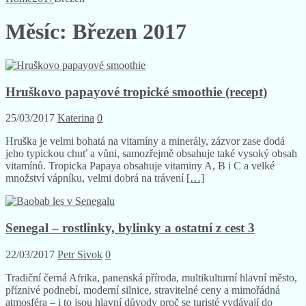
Měsíc:
Březen 2017
Hruškovo papayové tropické smoothie (recept)
25/03/2017
Katerina
0
Hruška je velmi bohatá na vitamíny a minerály, zázvor zase dodá
jeho typickou chuť a vůni, samozřejmě obsahuje také vysoký obsah
vitamínů. Tropicka Papaya obsahuje vitaminy A, B i C a velké
množství vápníku, velmi dobrá na trávení
[…]
Senegal – rostlinky, bylinky a ostatní z cest 3
22/03/2017
Petr Sivok
0
Tradiční černá Afrika, panenská příroda, multikulturní hlavní město,
příznivé podnebí, moderní silnice, stravitelné ceny a mimořádná
atmosféra – i to jsou hlavní důvody proč se turisté vydávají do