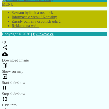
MENU
Seznam bylinek a rostlinek
Informace o webu / Kontakty
Zásady ochrany osobních údajů
Reklama na webu
Copyright © 2026 |
Bylinkovo.cz
/
0
Download Image
Show on map
Start slideshow
Stop slideshow
Hide info