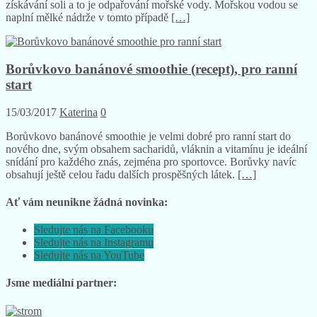
získávání soli a to je odpařování mořské vody. Mořskou vodou se
naplní mělké nádrže v tomto případě
[…]
Borůvkovo banánové smoothie (recept), pro ranní
start
15/03/2017
Katerina
0
Borůvkovo banánové smoothie je velmi dobré pro ranní start do
nového dne, svým obsahem sacharidů, vláknin a vitamínu je ideální
snídání pro každého znás, zejména pro sportovce. Borůvky navíc
obsahují ještě celou řadu dalších prospěšných látek.
[…]
Ať vám neunikne žádná novinka:
Sledujte nás na Facebooku
Sledujte nás na Instagramu
Sledujte nás na YouTube
Jsme mediální partner: