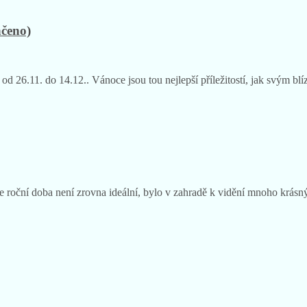
čeno)
 26.11. do 14.12.. Vánoce jsou tou nejlepší příležitostí, jak svým bl
ože roční doba není zrovna ideální, bylo v zahradě k vidění mnoho krás