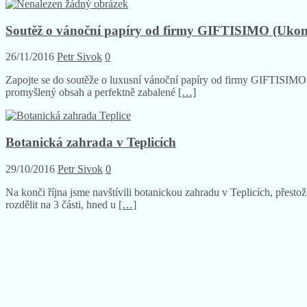
Soutěž o vánoční papíry od firmy GIFTISIMO (Ukon
26/11/2016
Petr Sivok
0
Zapojte se do soutěže o luxusní vánoční papíry od firmy GIFTISIMO od
promyšlený obsah a perfektně zabalené
[…]
Botanická zahrada v Teplicích
29/10/2016
Petr Sivok
0
Na konči října jsme navštívili botanickou zahradu v Teplicích, přest
rozdělit na 3 části, hned u
[…]