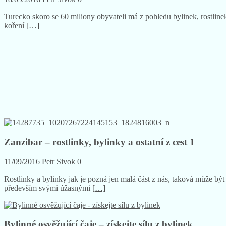
Turecko skoro se 60 miliony obyvateli má z pohledu bylinek, rostlinek
koření
[…]
Zanzibar – rostlinky, bylinky a ostatní z cest 1
11/09/2016
Petr Sivok
0
Rostlinky a bylinky jak je pozná jen malá část z nás, taková může bý
především svými úžasnými
[…]
Bylinné osvěžující čaje – získejte sílu z bylinek