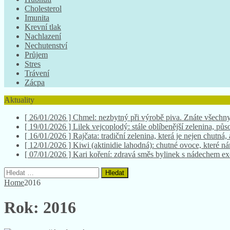
Cholesterol
Imunita
Krevní tlak
Nachlazení
Nechutenství
Průjem
Stres
Trávení
Zácpa
Aktuality
[ 26/01/2026 ]
Chmel: nezbytný při výrobě piva. Znáte všechny
[ 19/01/2026 ]
Lilek vejcoplodý: stále oblíbenější zelenina, půso
[ 16/01/2026 ]
Rajčata: tradiční zelenina, která je nejen chutná,
[ 12/01/2026 ]
Kiwi (aktinidie lahodná): chutné ovoce, které 
[ 07/01/2026 ]
Kari koření: zdravá směs bylinek s nádechem e
Vyhledávání
Home
2016
Rok:
2016