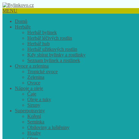
MENU
Domů
Herbáře
Herbář bylinek
Herbář léčivých rostlin
Herbář hub
Herbář užitkových rostlin
Kdy sbírat bylinky a rostlinky
Seznam bylinek a rostlinek
Ovoce a zelenina
Tropické ovoce
Zelenina
Ovoce
Nápoje a oleje
Čaje
Oleje a tuky
Sirupy
Superpotraviny
Koření
Semínka
Obiloviny a luštěniny
Houby
Oleje