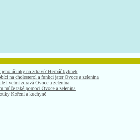
 jeho účinky na zdraví?
Herbář bylinek
bící na cholesterol a funkci jater
Ovoce a zelenina
 ale i velmi zdravá
Ovoce a zelenina
nám může také pomoci
Ovoce a zelenina
xotiky
Koření a kuchyně