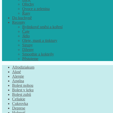
Ořechy
Ovoce a zelenina
Řasy
Do kuchyně
Recepty
Bylinkové směsi a koření
Čaje
Jídlo
Oleje, masti a tinktury
Sirupy
Džemy
Smoothie a koktejly
Pěstujeme
Afrodiziakum
Akné
Alergie
Angína
Bolest nohou
Bolest v krku
Bolest zubů
Celiakie
Cukrovka
Deprese
Hubnutí