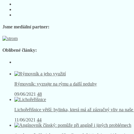
Sledujte
nás
Sledujte
na
nás
Sledujte
Facebooku
na
nás
Instagramu
na
Jsme mediální partner:
YouTube
Oblíbené články:
Rýmovník: vyzrajte na rýmu a další neduhy
09/06/2021
48
Lichořeřišnice větší: bylinka, která má až zázračný vliv na naše
11/06/2021
44
Angínovník čínský: pomůže při angíně i jiných problémech