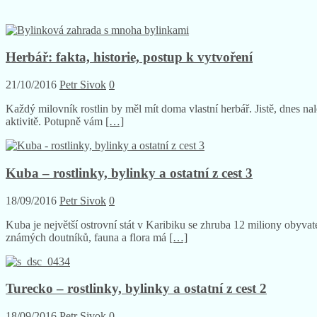
Herbář: fakta, historie, postup k vytvoření
21/10/2016
Petr Sivok
0
Každý milovník rostlin by měl mít doma vlastní herbář. Jistě, dnes nal
aktivitě. Potupně vám
[…]
Kuba – rostlinky, bylinky a ostatní z cest 3
18/09/2016
Petr Sivok
0
Kuba je největší ostrovní stát v Karibiku se zhruba 12 miliony oby
známých doutníků, fauna a flora má
[…]
Turecko – rostlinky, bylinky a ostatní z cest 2
18/09/2016
Petr Sivok
0